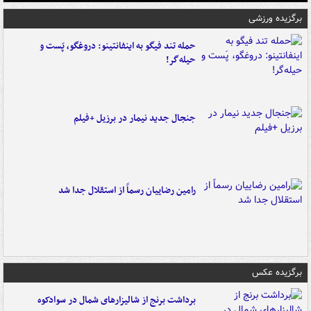
برگزیده ورزشی
حمله تند فیگو به اینفانتینو: دروغگو، پَست‌ و
حیله‌گر!
جنجال جدید نیمار در برزیل +فیلم
رامین رضاییان رسماً از استقلال جدا شد
برگزیده عکس
برداشت برنج از شالیزارهای شمال در سوادکوه