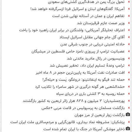
تحول بزرگ یمن در هدف‌گیری کشتی‌های سعودی
آمریکا: گفتگوهای لبنان و اسرائیل فردا ازسرگرفته خواهد شد!
تفاهم ایران و عمان در آستانه نهایی شدن است
وزیر صمت عازم قرقیزستان شد
اعتراف تحلیلگر آمریکایی؛ واشنگتن در برابر ایران راهبرد خود را باخت
آقای گل جام جهانی مقابل اسرائیل ایستاد
حادثه امنیتی دریایی در جنوب شرقی عدن
عصبانیت ترامپ از پیروزی نامزد حامی فلسطین در میشیگان
وینیسیوس در رئال مادرید ماندنی شد
ترامپ وعدۀ تسلیم ایران داد، تحقیر نصیبش شد
افت صادرات نفت آمریکا به پایین‌ترین حجم در ۸ ماه اخیر
حمله تند فیگو به اینفانتینو: دروغگو، پَست‌ و حیله‌گر!
حشدالشعبی هر گونه درگیری در شهر سامراء را تکذیب کرد
حمله روسیه به ۳ کشتی باری در دریای سیاه
پورجمشیدیان: ۲ میلیون و ۸۲۸ هزار زائر اربعین به کشور بازگشتند
بازگشت مسلمان به پرسپولیس در قامت مربی +عکس
بازگشت زوار اربعین از مرز مهران
پزشکیان: مشروطه نماد بیداری، قانون‌گرایی و مردم‌سالاری ملت ایران است
ذخایر موشکی آمریکا در جنگ با ایران تمام شده است