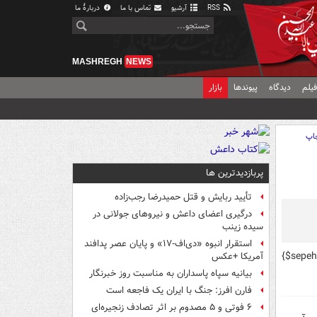
RSS
آرشیو
تماس با ما
دربارهٔ ما
MASHREGH
NEWS
یلم
دیدگاه
پیوندها
بازار
اپ
پربازدیدترین ها
تأیید ربایش و قتل حمیدرضا رجب‌زاده
درگیری اعضای داعش و نیروهای جولانی در
سیده زینب
استقرار انبوه «دی‌اف‑۱۷» و پایان عصر پدافند
{$sepe
آمریکا +عکس
بیانیه سپاه پاسداران به مناسبت روز خبرنگار
فارن افرز: جنگ با ایران یک فاجعه است
۶ فوتی و ۵ مصدوم بر اثر تصادف زنجیره‌ای