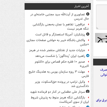
آخرین اخبار
تصاویری از آیت‌الله سید مجتبی خامنه‌ای در
حال تدریس
عراقچی: تفاهم با عمان به‌معنی بازگشایی
تنگه هرمز نیست
پزشکیان: آمریکا استعمارگر و قاتل است
واکنش باشگاه خیبر به حواشی صفحات مجازی
+عکس
جزئیات جدید از نفتکش منفجر شده در هرمز
راهبرد ایران "پنتاگون" را شکست می‌دهد
صدور ۱۰ فقره حکم قصاص برای «کلثوم
اکبری»
مهلت ۳ روزه سازمان بورس به هلدینگ خلیج
فارس
وکیل ترامپ در پرونده حق‌السکوت، وزیر
دادگستری شد
سردار علی عظمایی در کنار دو فرمانده شهید
بازگشایی تنگه هرمز منوط به پذیرش شروط
 برق برای
ایران از سوی آمریکاست