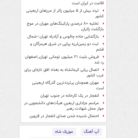
اقامت در ایران است
تردد بیش از ۵ میلیون زائر از مرزهای اربعینی
کشور
تخلیه ۸۰ درصدی پارکینگ‌های مهران در موج
بازگشت زائران
بازگشایی جاده چالوس و آزادراه تهران–شمال
ثبت دو زمین‌لرزه پیاپی در شرق هرمزگان و
قشم
فروش بلیت ۲۱ میلیون تومانی تهران_اصفهان
رد شد
اتصال ریلی کرمانشاه به بغداد افق تازه‌ای برای
غرب کشور
مهران همچنان پرترددترین گذرگاه اربعینی
است
انفجار در یک کارخانه در جنوب تهران
مراسم عزاداری اربعینِ هیأت‌های دانشجویی در
جوار محل شهادت رهبر
احتمال شنیده شدن صدای انفجار در قزوین
آپ آهنگ
موزیک شاه