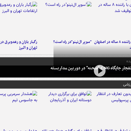
کامیون با راننده ۸ ساله در اصفهان
"سوپر ال‌نینو"در راه است؟
رگبار باران و رعدوبرق در 
تهران و البرز
ده
 CNG "صحنه" در دوربین مداربسته
رزشی