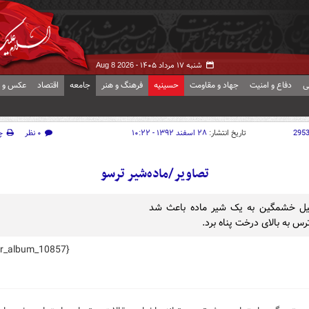
شنبه ۱۷ مرداد ۱۴۰۵ -
Aug 8 2026
ی
دفاع و امنیت
جهاد و مقاومت
حسینیه
فرهنگ و هنر
جامعه
اقتصاد
عکس و ف
295
تاریخ انتشار:
۲۸ اسفند ۱۳۹۲ - ۱۰:۲۲
۰ نظر
چ
تصاویر/ماده‌شیر ترسو
یل خشمگین به یک شیر ماده باعث شد
رس به بالای درخت پناه برد.
hr_album_10857}