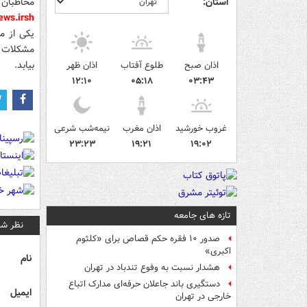
استان:
مخاطبان 
ws.ir
sh
یکی از م
مشکلات ا
بیابد.
اذان صبح
طلوع آفتاب
اذان ظهر
۱۲:۱۰
۰۵:۱۸
۰۳:۴۳
غروب خورشید
اذان مغرب
نیمه‌شب شرعی
۲۳:۲۳
۱۹:۲۱
۱۹:۰۲
تازه های جامعه
نظر شم
صدور ۱۰ فقره حکم قصاص برای «کلثوم
اکبری»
نام
هشدار نسبت به وفوع تندباد در تهران
دستگیری باند جاعلان حرفه‌ای مدارک اتباع
ایمیل
خارجی در تهران