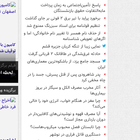
پاسخ تأمین‌اجتماعی به زمان پرداخت
مابه‌التفاوت حقوق بازنشستگان
برخورد پراید با تیر برق ۲ فوتی بر جای گذاشت
تنظیم قولنامه برای اسناد سبزرنگ ممنوع شد
از حذف نام همسر تا تغییر نام خانوادگی؛ اما و
اگرهای تعویض شناسنامه
نمایی زیبا از تنگه کریان جزیره قشم
توقیف شد
حادثه غرق‌شدگی در طاقانک ۲ قربانی گرفت
مسجد جامع یزد، از باشکوه‌ترین معماری‌های
فیلم برگزی
ایران
لحظه انفجار جایگاه
پدر شاهرودی پس از قتل پسرش، جسد را در
چاه مخفی کرد
آثار مخرب مصرف الکل و سیگار در بروز
برگزیده و
بیماری‌ها
چرا مغز در هنگام خواب، انرژی خود را خالی
می‌کند؟
آیا مصرف قهوه و نوشیدنی‌های کافئین‌دار در
دوران بارداری مجاز است؟
چرا تابستان فصل محبوب میکروب‌هاست؟
دستگیری قاتل فراری در نوشهر