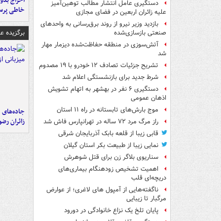
اخراج بدون
دستگیری عامل انتشار مطالب توهین‌آمیز
خاطی پرس
علیه زائران اربعین در فضای مجازی
بازدید وزیر نیرو از روند برق‌رسانی به واحدهای
برگزیده 
صنعتی بازسازی‌شده
آتش‌سوزی در منطقه حفاظت‌شده دیزمار مهار
شد
تشریح جزئیات تصادف ۱۲ خودرو با ۱۹ مصدوم
شرط جدید برای بازنشستگی اعلام شد
دستگیری ۶ نفر در بهشهر به اتهام تشویش
اذهان عمومی
موج بارش‌های تابستانه در راه ۱۱ استان
جاده‌های م
زائران رض
راز مرگ مرد ۷۲ ساله در تهرانپارس فاش شد
قابی زیبا از قلعه بابک آذربایجان شرقی
نمایی زیبا از طبیعت بکر استان گیلان
سناریوی بلاگر زن برای قتل شوهرش
اهمیت تشخیص زودهنگام بیماری‌های
دریچه‌ای قلب
ناگفته‌هایی از آمپول های لاغری؛ از عوارض
مرگبار تا زیبایی
پایان تلخ یک نزاع خانوادگی در دورود