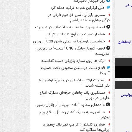
روز خبرنگار نامبارک!
حتی اوکراین هم به ترکیه حمله کرد
مسرور بارزانی: نمی خواهیم طرفی در
درگیری‌های منطقه باشیم
لحظه برخورد صاعقه به ساختمانی در نیویورک
هشدار نسبت به وفوع تندباد در تهران
خوشبینی بارسلونا به عملی شدن انتقال رودری
ارتفاعات
لحظه انفجار جایگاه CNG "صحنه" در دوربین
مداربسته
ترک ها روی ستاره بلژیکی دست گذاشتند
قطع دست عربستان سعودیِ تحت حمایت
آمریکا
عملیات ارتش پاکستان در خیبرپختونخوا؛ ۸
نفر کشته شدند
دستگیری باند جاعلان حرفه‌ای مدارک اتباع
خارجی در تهران
جاده‌های مشهد آماده میزبانی از زائران رضوی
حمله روسیه به یک کشتی حامل سلاح برای
اوکراین
هیلاری کلینتون: ترامپ نمی‌داند چطور با
ایرانی‌ها مذاکره کند