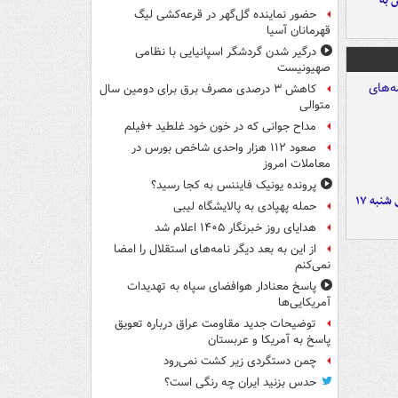
 به
حضور نماینده گل‌گهر در قرعه‌کشی لیگ
قهرمانان آسیا
درگیر شدن گردشگر اسپانیایی با نظامی
صهیونیست
کاهش ۳ درصدی مصرف برق برای دومین سال
متوالی
مداح جوانی که در خون خود غلطید +فیلم
صعود ۱۱۲ هزار واحدی شاخص بورس در
معاملات امروز
پرونده یونیک فایننس به کجا رسید؟
صفحه نخست روزنامه‌های شنبه ۱۷
حمله پهپادی به پالایشگاه لیبی
هدایای روز خبرنگار ۱۴۰۵ اعلام شد
از این به بعد دیگر نامه‌های استقلال را امضا
نمی‌کنم
پاسخ معنادار هوافضای سپاه به تهدیدات
آمریکایی‌ها
توضیحات جدید مقاومت عراق درباره تعویق
پاسخ به آمریکا و عربستان
چمن دستگردی زیر کشت نمی‌رود
حدس بزنید ایران چه رنگی است؟