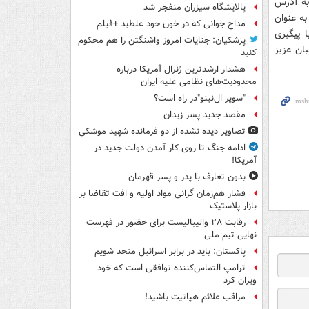
ه آدرس
پالایشگاه سیزران منفجر شد
ه عنوان
مداح جوانی که در خون خود غلطید +فیلم
 پیگیری
پزشکیان: جنایات امروز واشنگتن را هم محکوم
ان عزیز
کنید
هشدار ارشدترین ژنرال آمریکا درباره
محدودیت‌های نظامی علیه ایران
"سوپر ال‌نینو"در راه است؟
مقصد جدید پسر زیدان
تصاویر دیده‌ نشده از دو فرمانده شهید موشکی
ادامه جنگ تا روی کار آمدن دولت جدید در
آمریکا!
بدون تعارف با پدر و پسر قهرمان
فشار هم‌زمان گرانی مواد اولیه و افت تقاضا بر
بازار پلاستیک
رقابت ۲۸ والیبالیست برای حضور در فهرست
نهایی تیم ملی
پاکستان: باید در برابر اسرائیل متحد شویم
ترامپ التماس‌کننده توافقی است که خود
ویران کرد
مراقب علائم هپاتیت باشید!