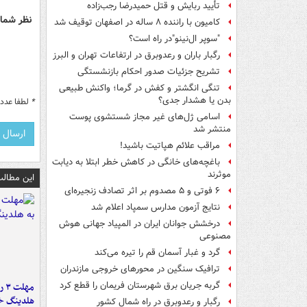
تأیید ربایش و قتل حمیدرضا رجب‌زاده
نظر شما 
کامیون با راننده ۸ ساله در اصفهان توقیف شد
"سوپر ال‌نینو"در راه است؟
رگبار باران و رعدوبرق در ارتفاعات تهران و البرز
تشریح جزئیات صدور احکام بازنشستگی
تنگی انگشتر و کفش در گرما؛ واکنش طبیعی
بدن یا هشدار جدی؟
*
لطفا عدد م
اسامی ژل‌های غیر مجاز شستشوی پوست
منتشر شد
مراقب علائم هپاتیت باشید!
باغچه‌های خانگی در کاهش خطر ابتلا به دیابت
موثرند
این مطالب
۶ فوتی و ۵ مصدوم بر اثر تصادف زنجیره‌ای
نتایج آزمون مدارس سمپاد اعلام شد
درخشش جوانان ایران در المپیاد جهانی هوش
مصنوعی
گرد و غبار آسمان قم را تیره می‌کند
ترافیک سنگین در محورهای خروجی مازندران
گربه جریان برق شهرستان فریمان را قطع کرد
مه
هلدینگ خ
رگبار و رعدوبرق در راه شمال کشور