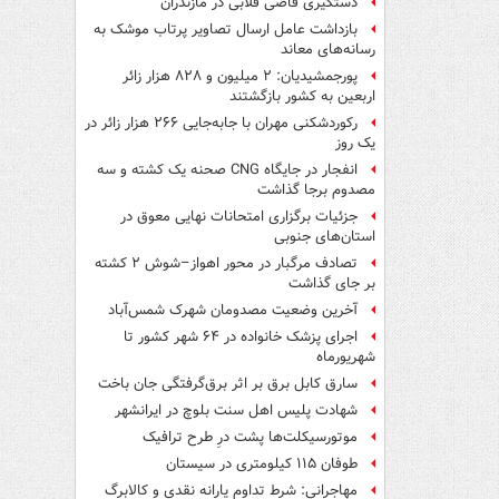
دستگیری قاضی قلابی در مازندران
بازداشت عامل ارسال تصاویر پرتاب موشک به
رسانه‌های معاند
پورجمشیدیان: ۲ میلیون و ۸۲۸ هزار زائر
اربعین به کشور بازگشتند
رکوردشکنی مهران با جابه‌جایی ۲۶۶ هزار زائر در
یک روز
انفجار در جایگاه CNG صحنه یک کشته و سه
مصدوم برجا گذاشت
جزئیات برگزاری امتحانات نهایی معوق در
استان‌های جنوبی
تصادف مرگبار در محور اهواز–شوش ۲ کشته
بر جای گذاشت
آخرین وضعیت مصدومان شهرک شمس‌آباد
اجرای پزشک خانواده در ۶۴ شهر کشور تا
شهریورماه
سارق کابل برق بر اثر برق‌گرفتگی جان باخت
شهادت پلیس اهل سنت بلوچ در ایرانشهر
موتورسیکلت‌ها پشت درِ طرح ترافیک
طوفان ۱۱۵ کیلومتری در سیستان
مهاجرانی: شرط تداوم یارانه نقدی و کالابرگ