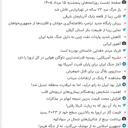
صفحه نخست روزنامه‌های پنجشنبه ۱۵ مرداد ۱۴۰۵
راز مرگ مرد ۷۲ ساله در تهرانپارس فاش شد
قابی زیبا از قلعه بابک آذربایجان شرقی
ریزش پایگاه جدید ترامپ بافاصله‌گیری جوانان و اقلیت‌ها از جمهوری‌خواهان
نمایی زیبا از طبیعت بکر استان گیلان
کاهش شدید واردات نفت چین به دلیل جنگ علیه ایران
آهوی ایرانی
فریاد مردم «فدایی خامنه‌ای بودن» است
نشریه آمریکایی: روسیه قدرتمندترین ناوگان هوایی در کل اروپا را دارد
آغاز جنگ ایران برای پایان قدرت آمریکا بود
سناریوی بلاگر زن برای قتل شوهرش
مشاهده ۴ پلنگ در ارتفاعات میناب
قرار بود ایران به زانو درآید، اما به ابرقدرت منطقه تبدیل شد!
اهمیت تشخیص زودهنگام بیماری‌های دریچه‌ای قلب
افزایش مجدد قیمت بنزین نتیجه ابهام در مذاکرات
به یاد آن روز که به زیارت کربلا رفتی!
قیمت گاز در اروپا به بالاترین سطح خود از ۲۰۲۳ رسید
برداشت برنج از شالیزارهای شمال در سوادکوه
جمهوری اسلامی نه از موشک می‌گذرد، نه از تنگه هرمز!