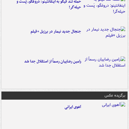
حمله تند فیگو به اینفانتینو: دروغگو، پَست‌ و
حیله‌گر!
جنجال جدید نیمار در برزیل +فیلم
رامین رضاییان رسماً از استقلال جدا شد
برگزیده عکس
آهوی ایرانی