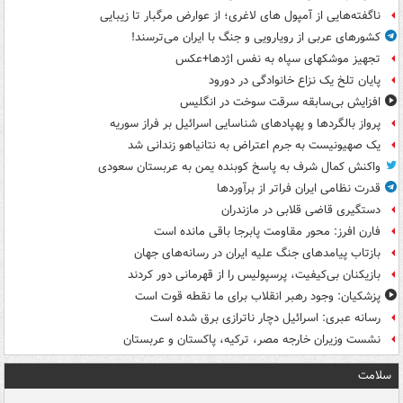
ناگفته‌هایی از آمپول های لاغری؛ از عوارض مرگبار تا زیبایی
کشورهای عربی از رویارویی و جنگ با ایران می‌ترسند!
تجهیز موشکهای سپاه به نفس اژدها+عکس
پایان تلخ یک نزاع خانوادگی در دورود
افزایش بی‌سابقه سرقت سوخت در انگلیس
پرواز بالگردها و پهپادهای شناسایی اسرائیل بر فراز سوریه
یک صهیونیست به جرم اعتراض به نتانیاهو زندانی شد
واکنش کمال شرف به پاسخ کوبنده یمن به عربستان سعودی
قدرت نظامی ایران فراتر از برآوردها
دستگیری قاضی قلابی در مازندران
فارن افرز: محور مقاومت پابرجا باقی مانده است
بازتاب پیامدهای جنگ علیه ایران در رسانه‌های جهان
بازیکنان بی‌کیفیت، پرسپولیس را از قهرمانی دور کردند
پزشکیان: وجود رهبر انقلاب برای ما نقطه قوت است
رسانه عبری: اسرائیل دچار ناترازی برق شده است
نشست وزیران خارجه مصر، ترکیه، پاکستان و عربستان
سلامت