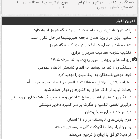
دستگیری ۶ نفر در بهشهر به اتهام
موج بارش‌های تابستانه در راه ۱۱
تشویش اذهان عمومی
استان
فا
آخرین اخبار
پاکستان: تلاش‌های دیپلماتیک در مورد تنگه هرمز ادامه دارد
سفیر ایران در ژاپن: همان فاجعه هیروشیما در حال تکرار است
شنیده شدن صدای دو انفجار در نزدیکی تنگه هرمز
تکذیب شایعه معافیت سربازان فراری
روزنامه‌های ورزشی امروز پنج‌شنبه ۱۵ مرداد ۱۴۰۵
دستگیری ۶ نفر در بهشهر به اتهام تشویش اذهان عمومی
فیفا توهین‌کنندگان به اینفانتینو را تهدید کرد
اعتراف ارتش اسرائیل به هلاکت ۲ افسر در تله انفجاری حزب‌الله
بغداد: نباید از خاک عراق به کشورهای دیگر حمله شود
دستگیری ۸ نفر از اشرار مسلح شاخص و مرتبطین گروهک های تروریستی
درگیری لفظی ترامپ و هگزث بر سر کمبود ذخایر موشکی
دردسر جدید برای سرخپوشان
موج بارش‌های تابستانه در راه ۱۱ استان
ونس: ایرانی‌ها مذاکره‌کنندگان سرسختی هستند
ترامپ: توافق با ایران را ترجیح می‌دهم