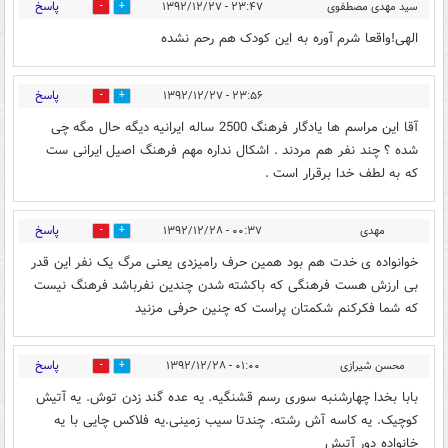
پاسخ
سید مهدی مصطفوی
۲۳:۴۷ - ۱۳۹۲/۱۲/۲۷
0
0
الهی!واقعا شرم آوره به این کودک هم رحم نشده
پاسخ
۲۳:۵۶ - ۱۳۹۲/۱۲/۲۷
2
0
آقا این مراسم ها یادگار فرهنگ 2500 ساله ایرانیه دیگه حال مگه چی
شده ؟ چند نفر هم مردند . اشکال نداره مهم فرهنگ اصیل ایرانی ست
که به لطف خدا برقرار است .
پاسخ
مهدی
۰۰:۳۷ - ۱۳۹۲/۱۲/۲۸
0
1
خوانواده ی خدت هم بود همین حرف رامیزدی یعنی مرگ یک نفر این قدر
بی ارزش هست فرهنگی که باکشته شدن چندین نفرباشد فرهنگ نیست
که شما فکرکنم شکمتان پراست که چنین حرفی مزنید
پاسخ
محسن شیرازی
۰۱:۰۰ - ۱۳۹۲/۱۲/۲۸
0
0
بابا بخدا چهارشنبه سوری رسم قشنگیه. یه عده گند زدن توش. یه آتیش
کوچیک. یه کاسه آش رشته. چندتا سیب زمینی.یه فلاکس چایی با یه
خانواده دور آتیش