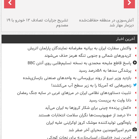
تصادف مرگبار در محور اهواز–شوش ۲
آتش‌سوزی در منطقه حفاظت‌شده
تشریح جزئیات تصادف ۱۲ خودرو با ۱۹
پا
دیزمار مهار شد
مصدوم
آخرین اخبار
واکنش سفارت ایران به بیانیه مغرضانه نمایندگان پارلمان اتریش
کریدورهای شمالی و جنوبی تنگه هرمز حذف می‌شوند
پاسخ قاطع ملیحه محمدی به نسخه تسلیم‌طلبی روی آنتن BBC
پرشدگی سدها به ۵۸درصد رسید
بازدید وزیر نیرو از روند برق‌رسانی به واحدهای صنعتی بازسازی‌شده
زنجیرهایی که آمریکا را به زیر سطح آب می‌کشند!
تثبیت دستاوردهای نظامی ایران در مرزهای غربی در سایه جنگ رمضان
دانا وایت به بن‌بست رسید
«کمانِ پرنده» چینی برای شکار کروزها به ایران می‌آید
۷۰ درصد از صهیونیست‌ها نگران سلامت انتخابات هستند
یاوه‌گویی تولیدکننده موشک کروز اوکراینی علیه ایران
حرم امیرالمومنین محیای آخر صفر شد
آخرین نبرد «داستان اسباب‌بازی» برای نجات کودکی