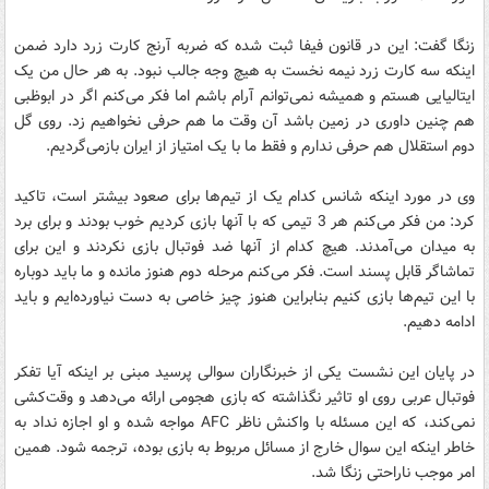
زنگا گفت: این در قانون فیفا ثبت شده که ضربه آرنج کارت زرد دارد ضمن
اینکه سه کارت زرد نیمه نخست به هیچ وجه جالب نبود. به هر حال من یک
ایتالیایی هستم و همیشه نمی‌توانم آرام باشم اما فکر می‌کنم اگر در ابوظبی
هم چنین داوری در زمین باشد آن وقت ما هم حرفی نخواهیم زد. روی گل
دوم استقلال هم حرفی ندارم و فقط ما با یک امتیاز از ایران بازمی‌گردیم.
وی در مورد اینکه شانس کدام یک از تیم‌ها برای صعود بیشتر است، تاکید
کرد: من فکر می‌کنم هر 3 تیمی که با آنها بازی کردیم خوب بودند و برای برد
به میدان می‌آمدند. هیچ کدام از آنها ضد فوتبال بازی نکردند و این برای
تماشاگر قابل پسند است. فکر می‌کنم مرحله دوم هنوز مانده و ما باید دوباره
با این تیم‌ها بازی کنیم بنابراین هنوز چیز خاصی به دست نیاورده‌ایم و باید
ادامه دهیم.
در پایان این نشست یکی از خبرنگاران سوالی پرسید مبنی بر اینکه آیا تفکر
فوتبال عربی روی او تاثیر نگذاشته که بازی هجومی ارائه می‌دهد و وقت‌کشی
نمی‌کند، که این مسئله با واکنش ناظر AFC مواجه شده و او اجازه نداد به
خاطر اینکه این سوال خارج از مسائل مربوط به بازی بوده، ترجمه شود. همین
امر موجب ناراحتی زنگا شد.