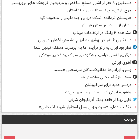
دستگیری ۸ نفر از اشرار مسلح شاخص و مرتبطین گروهک های تروریستی
موج بارش‌های تابستانه در راه ۱۱ استان
عربستان فرمانده ائتلاف دریایی چندملیتی را منصوب کرد
دشان از دست عربستان فرار کرد
مشاهده ۴ پلنگ در ارتفاعات میناب
دستگیری ۶ نفر در بهشهر به اتهام تشویش اذهان عمومی
قرار بود ایران به زانو درآید، اما به ابرقدرت منطقه تبدیل شد!
درگیری لفظی ترامپ و هگزث بر سر کمبود ذخایر موشکی
آهوی ایرانی
ونس: ایرانی‌ها مذاکره‌کنندگان سرسختی هستند
۸۰۰ سازۀ آمریکایی خاکستر شد
دردسر جدید برای سرخپوشان
ماهواره ایرانی که از سد ابرها عبور می‌کند
قابی زیبا از قلعه بابک آذربایجان شرقی
تکذیب ادعای «نحوه ردزنی محل استقرار شهید لاریجانی»
حوادث