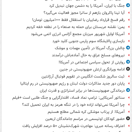
جنگ با ایران، آمریکا را به دشمن جهان تبدیل کرد
آیا تینا پاکروان بازهم از ساترا مجوز فعالیت می‌گیرد؟
رقم فسخ قرارداد رضاییان با استقلال فقط ۱۰۰میلیون تومان!
یمن: نقشه عربستان برای حمله به صنعاء را در نطفه خفه کردیم
آمریکا اوایل شهریور میزبان مجمع آژانس انرژی اتمی می‌شود
بازسازی پالایشگاه سوم پارس جنوبی کلید خورد
چالش بزرگ آمریکا در تأمین مهمات و موشک
نیروهای مسلح عراق به حال آماده‌باش درآمدند
روایتی از تحول سیاسی اجتماعی در آمریکا!
ادامه ویرانگری ارتش صهیونیستی در جنین
ثبت سالروز شکست انگلیس در تقویم فوتبال آرژانتین
پایان دور جدید مذاکرات دولت لبنان و رژیم صهیونیستی در رم ایتالیا
درماندگی صهیونیست‌ها در برابر استراتژی و قدرت ایران
سناتور آمریکایی: ترامپ نماد فساد، اقتدارگرایی و جنگ طلبی است +فیلم
چرا آمریکا نمی‌تواند اراده خود را در تنگه هرمز به ایران تحمیل کند؟
آمریکا: از پرتاب موشکی کره شمالی مطلع هستیم
حضور کودکان اوتیسمی در مراسم جاماندگان اربعین
اعتراف رسانه عبری: مهاجرت شهرک‌نشینان ۵۰ درصد افزایش یافت