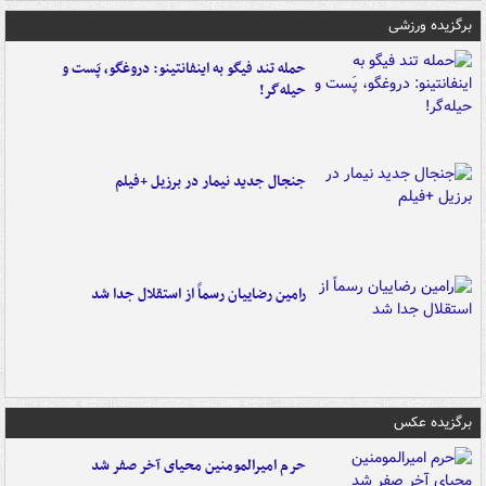
برگزیده ورزشی
حمله تند فیگو به اینفانتینو: دروغگو، پَست‌ و
حیله‌گر!
جنجال جدید نیمار در برزیل +فیلم
رامین رضاییان رسماً از استقلال جدا شد
برگزیده عکس
حرم امیرالمومنین محیای آخر صفر شد