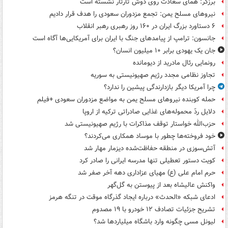
برزگر: همای سعادت روی دوش تارتار نشسته است
نیروهای مسلح یمن: تجمع مزدوران سعودی را هدف قرار دادیم
۶ دستاورد بزرگ ایران در ۱۶۰ روز رهبری رهبر انقلاب
جانسون: ترامپ از پیامدهای جنگ با ایران برای آمریکایی‌ها آگاه است
جان یک یهودی برابر ۱۰ میلیون انسان؟
رونمایی رئال مادرید از دیومانده
تجاوز نظامی مجدد رژیم صهیونیستی به سوریه
چرا آمریکا دیگر بازدارندگی پیشین را ندارد؟
حمله کوبنده نیروهای مسلح یمن به مواضع مزدوران سعودی +فیلم
دلایل ردّ محموله‌های غذایی صادراتی ترکیه از اروپا
حزب‌الله خواستار توقف مذاکرات با رژیم صهیونیستی شد
خود فروخته‌ها چطور با موساد همکاری می‌کردند؟
آتش‌سوزی در منطقه حفاظت‌شده دیزمار مهار شد
کویت دستور تعطیلی تنها مدرسه ایرانی را صادر کرد
حرم امام علی (ع) مهیای عزاداری دهه آخر صفر شد
واکنش عالیشاه بعد از پیوستن به گل‌گهر
ادعای شبکه «الحدث» درباره ایجاد گذرگاه موقت در تنگه هرمز
تشریح جزئیات تصادف ۱۲ خودرو با ۱۹ مصدوم
لیونل مسی چگونه وارد باشگاه میلیاردها شد؟