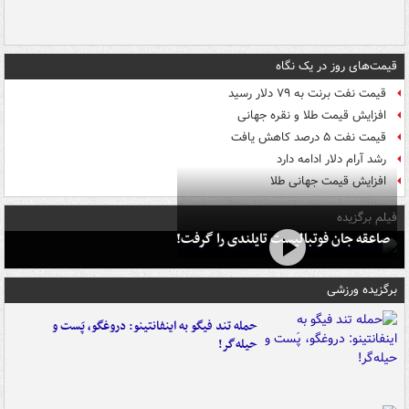
قیمت‌های روز در یک نگاه
قیمت نفت برنت به ۷۹ دلار رسید
افزایش قیمت طلا و نقره جهانی
قیمت نفت ۵ درصد کاهش یافت
رشد آرام دلار ادامه دارد
افزایش قیمت جهانی طلا
فیلم برگزیده
صاعقه جان فوتبالیست تایلندی را گرفت!
برگزیده ورزشی
حمله تند فیگو به اینفانتینو: دروغگو، پَست‌ و
حیله‌گر!