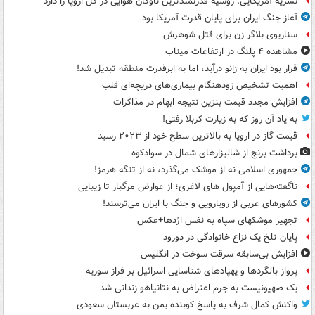
نشریه آمریکایی: روسیه قدرتمندترین ناوگان هوایی در کل اروپا را دارد
آغاز جنگ ایران برای پایان قدرت آمریکا بود
سناریوی بلاگر زن برای قتل شوهرش
مشاهده ۴ پلنگ در ارتفاعات میناب
قرار بود ایران به زانو درآید، اما به ابرقدرت منطقه تبدیل شد!
اهمیت تشخیص زودهنگام بیماری‌های دریچه‌ای قلب
افزایش مجدد قیمت بنزین نتیجه ابهام در مذاکرات
به یاد آن روز که به زیارت کربلا رفتی!
قیمت گاز در اروپا به بالاترین سطح خود از ۲۰۲۳ رسید
برداشت برنج از شالیزارهای شمال در سوادکوه
جمهوری اسلامی نه از موشک می‌گذرد، نه از تنگه هرمز!
ناگفته‌هایی از آمپول های لاغری؛ از عوارض مرگبار تا زیبایی
کشورهای عربی از رویارویی و جنگ با ایران می‌ترسند!
تجهیز موشکهای سپاه به نفس اژدها+عکس
پایان تلخ یک نزاع خانوادگی در دورود
افزایش بی‌سابقه سرقت سوخت در انگلیس
پرواز بالگردها و پهپادهای شناسایی اسرائیل بر فراز سوریه
یک صهیونیست به جرم اعتراض به نتانیاهو زندانی شد
واکنش کمال شرف به پاسخ کوبنده یمن به عربستان سعودی