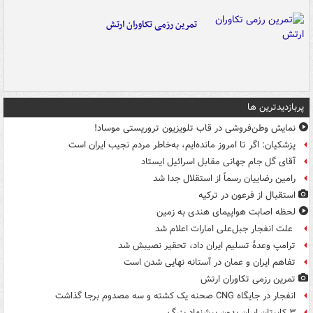
تمرین رزمی تکاوران ارتش
پربازدیدترین ها
نمایش وطن‌فروشی در قاب تلویزیون تروریستی موساد!
پزشکیان: اگر تا امروز مانده‌ایم، به‌خاطر مردم نجیب ایران است
آقای گل جام جهانی مقابل اسرائیل ایستاد
رامین رضاییان رسماً از استقلال جدا شد
استقبال از فرعون در ترکیه
لحظه اصابت هواپیمای هندی به زمین
علت انفجار جبل‌علی امارات اعلام شد
ترامپ وعدۀ تسلیم ایران داد، تحقیر نصیبش شد
تفاهم ایران و عمان در آستانه نهایی شدن است
تمرین رزمی تکاوران ارتش
انفجار در جایگاه CNG صحنه یک کشته و سه مصدوم برجا گذاشت
۳ کاپیتان ایران بدون پیشنهاد بزرگ