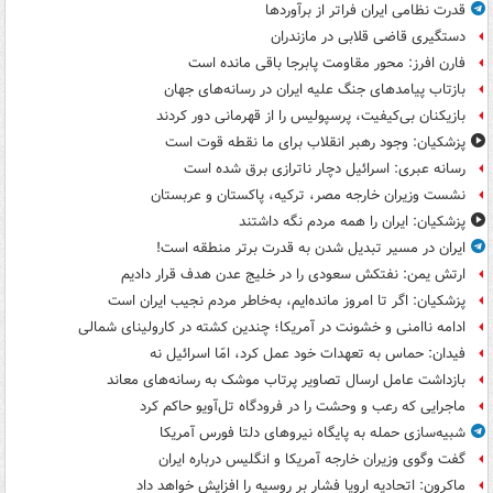
قدرت نظامی ایران فراتر از برآوردها
دستگیری قاضی قلابی در مازندران
فارن افرز: محور مقاومت پابرجا باقی مانده است
بازتاب پیامدهای جنگ علیه ایران در رسانه‌های جهان
بازیکنان بی‌کیفیت، پرسپولیس را از قهرمانی دور کردند
پزشکیان: وجود رهبر انقلاب برای ما نقطه قوت است
رسانه عبری: اسرائیل دچار ناترازی برق شده است
نشست وزیران خارجه مصر، ترکیه، پاکستان و عربستان
پزشکیان: ایران را همه مردم نگه داشتند
ایران در مسیر تبدیل شدن به قدرت برتر منطقه است!
ارتش یمن: نفتکش سعودی را در خلیج عدن هدف قرار دادیم
پزشکیان: اگر تا امروز مانده‌ایم، به‌خاطر مردم نجیب ایران است
ادامه ناامنی و خشونت در آمریکا؛ چندین کشته در کارولینای شمالی
فیدان: حماس به تعهدات خود عمل کرد، امّا اسرائیل نه
بازداشت عامل ارسال تصاویر پرتاب موشک به رسانه‌های معاند
ماجرایی که رعب و وحشت را در فرودگاه تل‌آویو حاکم کرد
شبیه‌سازی حمله به پایگاه نیروهای دلتا فورس آمریکا
گفت وگوی وزیران خارجه آمریکا و انگلیس درباره ایران
ماکرون: اتحادیه اروپا فشار بر روسیه را افزایش خواهد داد