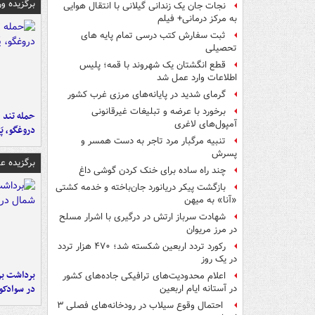
برگزیده و
نجات جان یک زندانی گیلانی با انتقال هوایی
به مرکز درمانی+ فیلم
ثبت سفارش کتب درسی تمام پایه های
تحصیلی
قطع انگشتان یک شهروند با قمه؛ پلیس
اطلاعات وارد عمل شد
گرمای شدید در پایانه‌های مرزی غرب کشور
برخورد با عرضه و تبلیغات غیرقانونی
حمله تند ف
آمپول‌های لاغری
دروغگو، پَ
تنبیه مرگبار مرد تاجر به دست همسر و
پسرش
برگزیده 
چند راه‌ ساده برای خنک کردن گوشی داغ
بازگشت پیکر دریانورد جان‌باخته و خدمه کشتی
«آنا» به میهن
شهادت سرباز ارتش در درگیری با اشرار مسلح
در مرز مریوان
رکورد تردد اربعین شکسته شد؛ ۴۷۰ هزار تردد
در یک روز
برداشت بر
اعلام محدودیت‌های ترافیکی جاده‌های کشور
در سوادکو
در آستانه ایام اربعین
احتمال وقوع سیلاب در رودخانه‌های فصلی ۳