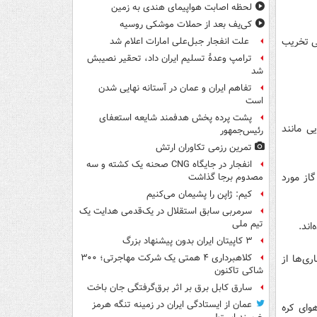
لحظه اصابت هواپیمای هندی به زمین
کی‌یف بعد از حملات موشکی روسیه
ی تخریب
علت انفجار جبل‌علی امارات اعلام شد
ترامپ وعدۀ تسلیم ایران داد، تحقیر نصیبش
شد
تفاهم ایران و عمان در آستانه نهایی شدن
است
پشت پرده پخش هدفمند شایعه استعفای
ی مانند
رئیس‌جمهور
تمرین رزمی تکاوران ارتش
انفجار در جایگاه CNG صحنه یک کشته و سه
گاز مورد
مصدوم برجا گذاشت
کیم: ژاپن را پشیمان می‌کنیم
سرمربی سابق استقلال در یک‌قدمی هدایت یک
تیم ملی
اند.
۳ کاپیتان ایران بدون پیشنهاد بزرگ
ری‌ها از
کلاهبرداری ۴ همتی یک شرکت مهاجرتی؛ ۳۰۰
شاکی تاکنون
سارق کابل برق بر اثر برق‌گرفتگی جان باخت
عمان از ایستادگی ایران در زمینه تنگه هرمز
وای کره