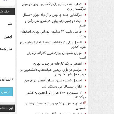
تخلیه ۸۰ درصدی پارکینگ‌های مهران در موج
بازگشت زائران
نظر شم
بازگشایی جاده چالوس و آزادراه تهران–شمال
ثبت دو زمین‌لرزه پیاپی در شرق هرمزگان و
نام
قشم
فروش بلیت ۲۱ میلیون تومانی تهران_اصفهان
ایمیل
رد شد
اتصال ریلی کرمانشاه به بغداد افق تازه‌ای برای
غرب کشور
نظر شما 
مهران همچنان پرترددترین گذرگاه اربعینی
است
انفجار در یک کارخانه در جنوب تهران
مراسم عزاداری اربعینِ هیأت‌های دانشجویی در
جوار محل شهادت رهبر
*
لطفا عدد م
احتمال شنیده شدن صدای انفجار در قزوین
اراذل اینستاگرامی دستگیر شد
۲ میلیون و ۳۰۰ هزار زائر اربعین به کشور
بازگشتند
استوری مهران غفوریان به مناسبت اربعین
این مطالب
حسینی