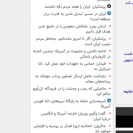
پزشکیان: ایران را همه مردم نگه داشتند
ایران در مسیر تبدیل شدن به قدرت برتر
منطقه است!
ارتش یمن: نفتکش سعودی را در خلیج عدن
هدف قرار دادیم
پزشکیان: اگر تا امروز مانده‌ایم، به‌خاطر مردم
نجیب ایران است
ادامه ناامنی و خشونت در آمریکا؛ چندین کشته
در کارولینای شمالی
فیدان: حماس به تعهدات خود عمل کرد، امّا
اسرائیل نه
بازداشت عامل ارسال تصاویر پرتاب موشک به
رسانه‌های معاند
ماجرایی که رعب و وحشت را در فرودگاه تل‌آویو
ایعه
حاکم کرد
شبیه‌سازی حمله به پایگاه نیروهای دلتا فورس
آمریکا
گفت وگوی وزیران خارجه آمریکا و انگلیس
درباره ایران
ماکرون: اتحادیه اروپا فشار بر روسیه را افزایش
خواهد داد