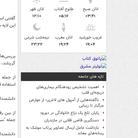
اذان صبح
طلوع آفتاب
اذان ظهر
۱۲:۱۰
۰۵:۱۶
۰۳:۴۱
گفتنی اس
این لایه م
غروب خورشید
اذان مغرب
نیمه‌شب شرعی
۲۳:۲۲
۱۹:۲۴
۱۹:۰۴
بررسی‌ها
گرینلند، 
تازه های جامعه
از جمله و
استفاده ق
اهمیت تشخیص زودهنگام بیماری‌های
دریچه‌ای قلب
دانشمندان
ناگفته‌هایی از آمپول های لاغری؛ از عوارض
مرگبار تا زیبایی
از بین رف
پایان تلخ یک نزاع خانوادگی در دورود
جمله "سرط
دستگیری قاضی قلابی در مازندران
بازداشت عامل ارسال تصاویر پرتاب موشک به
رسانه‌های معاند
دانشمندا