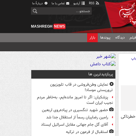
RSS
آرشیو
تماس با ما
دربارهٔ ما
MASHREGH
NEWS
یلم
دیدگاه
پیوندها
بازار
اپ
پربازدیدترین ها
نمایش وطن‌فروشی در قاب تلویزیون
تروریستی موساد!
پزشکیان: اگر تا امروز مانده‌ایم، به‌خاطر مردم
نجیب ایران است
حضور شهید تنگسیری در پیاده‌روی اربعین
خطرناکی
رامین رضاییان رسماً از استقلال جدا شد
آقای گل جام جهانی مقابل اسرائیل ایستاد
استقبال از فرعون در ترکیه