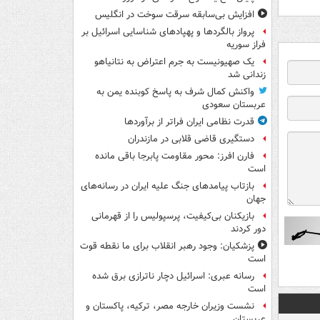
افزایش بی‌سابقه سرقت سوخت در انگلیس
پرواز بالگردها و پهپادهای شناسایی اسرائیل بر
فراز سوریه
یک صهیونیست به جرم اعتراض به نتانیاهو
زندانی شد
واکنش کمال شرف به پاسخ کوبنده یمن به
عربستان سعودی
قدرت نظامی ایران فراتر از برآوردها
دستگیری قاضی قلابی در مازندران
فارن افرز: محور مقاومت پابرجا باقی مانده
است
بازتاب پیامدهای جنگ علیه ایران در رسانه‌های
جهان
بازیکنان بی‌کیفیت، پرسپولیس را از قهرمانی
دور کردند
پزشکیان: وجود رهبر انقلاب برای ما نقطه قوت
است
رسانه عبری: اسرائیل دچار ناترازی برق شده
است
نشست وزیران خارجه مصر، ترکیه، پاکستان و
عربستان