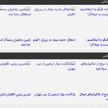
رزشی
یگو به اینفانتینو:
جنجال جدید نیمار در برزیل +فیلم
رامین رضاییان رسماً از اس
ست‌ و حیله‌گر!
جدا شد
عکس
نج از شالیزارهای شمال
بازگشت زوار اربعین از مرز مهران
تمرین رزمی تکاوران ارتش
ه