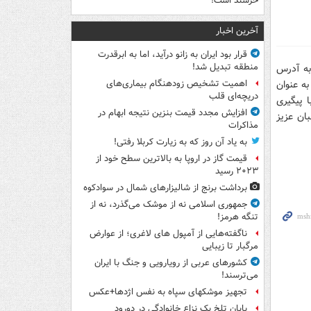
خرسند است!
آخرین اخبار
قرار بود ایران به زانو درآید، اما به ابرقدرت
منطقه تبدیل شد!
ه آدرس
ه عنوان
اهمیت تشخیص زودهنگام بیماری‌های
دریچه‌ای قلب
 پیگیری
افزایش مجدد قیمت بنزین نتیجه ابهام در
ان عزیز
مذاکرات
به یاد آن روز که به زیارت کربلا رفتی!
قیمت گاز در اروپا به بالاترین سطح خود از
۲۰۲۳ رسید
برداشت برنج از شالیزارهای شمال در سوادکوه
جمهوری اسلامی نه از موشک می‌گذرد، نه از
تنگه هرمز!
ناگفته‌هایی از آمپول های لاغری؛ از عوارض
مرگبار تا زیبایی
کشورهای عربی از رویارویی و جنگ با ایران
می‌ترسند!
تجهیز موشکهای سپاه به نفس اژدها+عکس
پایان تلخ یک نزاع خانوادگی در دورود