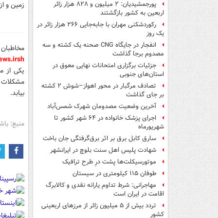
زمین و ا
پورجمشیدیان: ۲ میلیون و ۸۲۸ هزار زائر
اربعین به کشور بازگشتند
رکوردشکنی مهران با جابه‌جایی ۲۶۶ هزار زائر در
یک روز
انفجار در جایگاه CNG صحنه یک کشته و سه
مخاطبان 
مصدوم برجا گذاشت
ws.ir
sh
جزئیات برگزاری امتحانات نهایی معوق در
یکی از م
استان‌های جنوبی
مشکلات ا
تصادف مرگبار در محور اهواز–شوش ۲ کشته
بیابد.
بر جای گذاشت
آخرین وضعیت مصدومان شهرک شمس‌آباد
اجرای پزشک خانواده در ۶۴ شهر کشور تا
منبع: باش
شهریورماه
سارق کابل برق بر اثر برق‌گرفتگی جان باخت
شهادت پلیس اهل سنت بلوچ در ایرانشهر
موتورسیکلت‌ها پشت درِ طرح ترافیک
طوفان ۱۱۵ کیلومتری در سیستان
مهاجرانی: شرط تداوم یارانه نقدی و کالابرگ
اقامت در ایران است
تردد بیش از ۵ میلیون زائر از مرزهای اربعینی
کشور