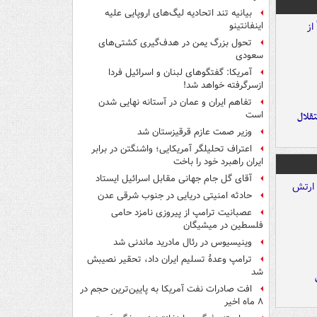
بیانیه تند اتحادیه لیگ‌های اروپایی علیه
اینفانتینو
تحول بزرگ یمن در هدف‌گیری کشتی‌های
سعودی
آمریکا: گفتگوهای لبنان و اسرائیل فردا
ازسرگرفته خواهد شد!
تفاهم ایران و عمان در آستانه نهایی شدن
است
تقلال
وزیر صمت عازم قرقیزستان شد
اعتراف تحلیلگر آمریکایی؛ واشنگتن در برابر
ایران راهبرد خود را باخت
آقای گل جام جهانی مقابل اسرائیل ایستاد
حادثه امنیتی دریایی در جنوب شرقی عدن
عصبانیت ترامپ از پیروزی نامزد حامی
فلسطین در میشیگان
وینیسیوس در رئال مادرید ماندنی شد
ترامپ وعدۀ تسلیم ایران داد، تحقیر نصیبش
شد
افت صادرات نفت آمریکا به پایین‌ترین حجم در
۸ ماه اخیر