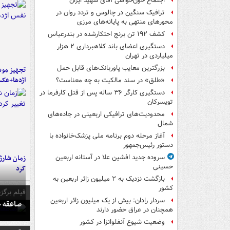
اجتماع خون‌خواهی آقای شهید ایران
ترافیک سنگین در چالوس و تردد روان در
محورهای منتهی به پایانه‌های مرزی
کشف ۱۹۲ تن برنج احتکارشده در بندرعباس
دستگیری اعضای باند کلاهبرداری ۲ هزار
میلیاردی در تهران
بزرگترین معایب پاوربانک‌های قابل حمل
تجهیز موش
اژدها+عک
«طلق» در سند مالکیت به چه معناست؟
دستگیری کارگر ۳۶ ساله پس از قتل کارفرما در
تویسرکان
محدودیت‌های ترافیکی اربعینی در جاده‌های
شمال‌
آغاز مرحله دوم برنامه ملی پزشک‌خانواده با
دستور رئیس‌جمهور
زمان شارژ 
سروده جدید افشین علا در آستانه اربعین
حسینی
کرد
بازگشت نزدیک به ۲ میلیون زائر اربعین به
کشور
فیلم برگزی
سردار رادان: بیش از یک میلیون زائر اربعین
صاعقه ج
همچنان در عراق حضور دارند
وضعیت شیوع آنفلوانزا در کشور