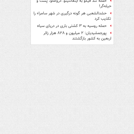
حمله تند فیگو به اینفانتینو: دروغگو، پَست‌ و
حیله‌گر!
حشدالشعبی هر گونه درگیری در شهر سامراء را
تکذیب کرد
حمله روسیه به ۳ کشتی باری در دریای سیاه
پورجمشیدیان: ۲ میلیون و ۸۲۸ هزار زائر
اربعین به کشور بازگشتند