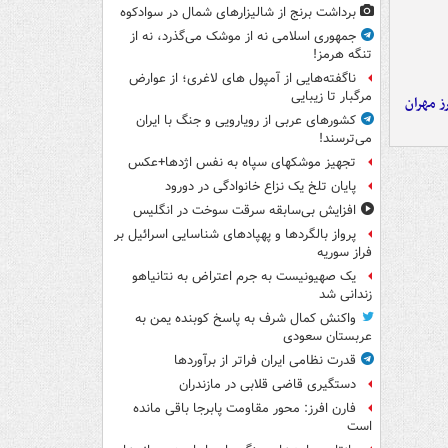
برداشت برنج از شالیزارهای شمال در سوادکوه
جمهوری اسلامی نه از موشک می‌گذرد، نه از
تنگه هرمز!
ناگفته‌هایی از آمپول های لاغری؛ از عوارض
مرگبار تا زیبایی
ز مهران
کشورهای عربی از رویارویی و جنگ با ایران
می‌ترسند!
تجهیز موشکهای سپاه به نفس اژدها+عکس
پایان تلخ یک نزاع خانوادگی در دورود
افزایش بی‌سابقه سرقت سوخت در انگلیس
پرواز بالگردها و پهپادهای شناسایی اسرائیل بر
فراز سوریه
یک صهیونیست به جرم اعتراض به نتانیاهو
زندانی شد
واکنش کمال شرف به پاسخ کوبنده یمن به
عربستان سعودی
قدرت نظامی ایران فراتر از برآوردها
دستگیری قاضی قلابی در مازندران
فارن افرز: محور مقاومت پابرجا باقی مانده
است