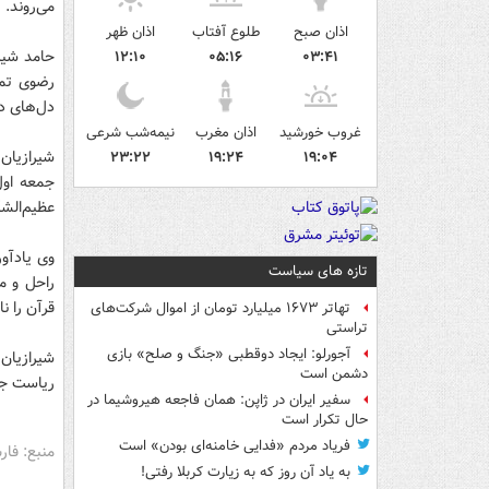
می‌روند.
اذان صبح
طلوع آفتاب
اذان ظهر
حامد شیر
۱۲:۱۰
۰۵:۱۶
۰۳:۴۱
رضوی تما
دل‌های د
غروب خورشید
اذان مغرب
نیمه‌شب شرعی
شیرازیان
۲۳:۲۲
۱۹:۲۴
۱۹:۰۴
عظیم‌الش
وی یادآور
تازه های سیاست
راحل و م
قرآن را ن
تهاتر ۱۶۷۳ میلیارد تومان از اموال شرکت‌های
تراستی
آجورلو: ایجاد دوقطبی «جنگ و صلح‌» بازی
دشمن است
ریاست جم
سفیر ایران در ژاپن: همان فاجعه هیروشیما در
حال تکرار است
فریاد مردم «فدایی خامنه‌ای بودن» است
منبع: فا
به یاد آن روز که به زیارت کربلا رفتی!