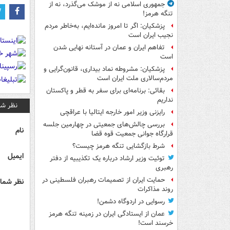
جمهوری اسلامی نه از موشک می‌گذرد، نه از
تنگه هرمز!
پزشکیان: اگر تا امروز مانده‌ایم، به‌خاطر مردم
نجیب ایران است
تفاهم ایران و عمان در آستانه نهایی شدن
است
پزشکیان: مشروطه نماد بیداری، قانون‌گرایی و
مردم‌سالاری ملت ایران است
بقائی: برنامه‌ای برای سفر به قطر و پاکستان
نداریم
نظر شم
رایزنی وزیر امور خارجه ایتالیا با عراقچی
بررسی چالش‌های جمعیتی در چهارمین جلسه
نام
قرارگاه جوانی جمعیت قوه قضا
شرط بازگشایی تنگه هرمز چیست؟
ایمیل
توئیت وزیر ارشاد درباره یک تکذیبیه از دفتر
رهبری
حمایت ایران از تصمیمات رهبران فلسطینی در
نظر شما 
روند مذاکرات
رسوایی در اردوگاه دشمن!
عمان از ایستادگی ایران در زمینه تنگه هرمز
خرسند است!