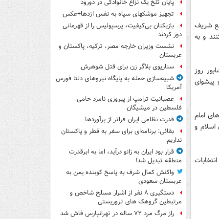
پایان تلخ یک نزاع خانوادگی در دورود
تجهیز موشکهای سپاه به نفس اژدها+عکس
جع شریف
بازیکنان بی‌کیفیت، پرسپولیس را از قهرمانی
دور کردند
ند و به
نشست وزیران خارجه مصر، ترکیه، پاکستان و
عربستان
سناریوی بلاگر زن برای قتل شوهرش
بور روز
شبیه‌سازی حمله به پایگاه نیروهای دلتا فورس
امی و پیشوای
آمریکا
عصبانیت ترامپ از پیروزی نامزد حامی
فلسطین در میشیگان
های امام
قدرت نظامی ایران فراتر از برآوردها
اسلام و
بقائی: برنامه‌ای برای سفر به قطر و پاکستان
نداریم
قرار بود ایران به زانو درآید، اما به ابرقدرت
د در انتخابات
منطقه تبدیل شد!
واکنش کمال شرف به پاسخ کوبنده یمن به
عربستان سعودی
دستگیری ۸ نفر از اشرار مسلح شاخص و
مرتبطین گروهک های تروریستی
راز مرگ مرد ۷۲ ساله در تهرانپارس فاش شد