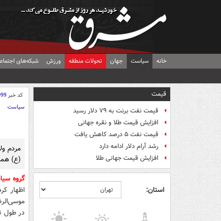
خانه
سیاست
جهان
تحولات منطقه
ورزش
شبکه‌های اجتماع
قیمت
کد خبر
099
سیاست
قیمت نفت برنت به ۷۹ دلار رسید
افزایش قیمت طلا و نقره جهانی
قیمت نفت ۵ درصد کاهش یافت
رشد آرام دلار ادامه دارد
مردم ولا
افزایش قیمت جهانی طلا
(ع) همز
گروه سی
استان:
اظهار کرد
موسی‌الر