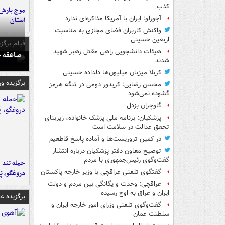
کذب
آجورلو: ایران با آمریکا مذاکره‌ای ندارد
استان
واکنش کاربران فضای مجازی به مناسبت
اربعین حسینی
فیلم برگزی
هیئات دانشجویی راهی مقتل رهبر شهید
صاعقه ج
شدند
کربلا میزبان میلیون‌ها دلداده حسینی
برگزیده و
محسن رضایی: کریدور دومی در تنگه هرمز
گشوده نمی‌شود
گاوچران بزدل
پزشکیان: برنامه ملی پزشک خانواده، زیربنای
تحقق عدالت در سلامت است
در کمین تروریست‌ها و آماده پاسخ قاطعیم
توضیح معاون دفتر پزشکیان درباره انتشار
گفت‌وگوی رئیس‌جمهوری با مردم
حمله تند ف
گفتگوی تلفنی عراقچی با وزیر خارجه پاکستان
دروغگو، پَ
عراقچی: وحدت و یگانگی بین مردم و دولت
ایران و عراق به اوج رسیده
برگزیده 
گفت‌وگوی تلفنی وزرای امور خارجه ایران و
سلطنت عمان