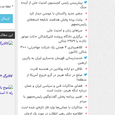
پیش‌بینی رئیس کمیسیون امنیت ملی از آینده
*
لطفا عدد م
جنگ
سفیر جدید پاکستان با مومنی دیدار کرد
پشت پرده پخش هدفمند شایعه استعفای
رئیس‌جمهور
مرزهای زبان و امنیت ملی
این مطالب
برگزاری دادگاه پرونده کثیرالشاکی «تات موتور
تاک» با ۲۹۷۹ شاکی
کلاهبرداری ۴ همتی یک شرکت مهاجرتی؛ ۳۰۰
شاکی تاکنون
خدمت‌رسانی قهرمان بدنسازی ایران به زائرین
اربعین
تلاقی دو اراده پولادین در هندسه قدرت
صلح در تنگه هرمز در گرو خروج آمریکا از
کالابرگ ۳ گروه شارژ شد
منطقه!
فضای مذاکرات فنی و سیاسی ایران و عمان
درباره تنگه هرمز، مثبت است
تغییر برنامه پخش گفت‌وگوی رئیس‌جمهور با
مردم
مذاکرات با عمانی‌ها وارد فاز تازه‌ای شده است
اطلاعیه دفتر رهبر انقلاب در مورد یک ادعای