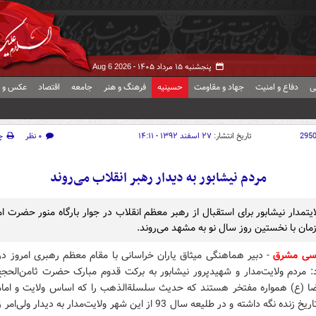
پنجشنبه ۱۵ مرداد ۱۴۰۵ -
Aug 6 2026
ی
دفاع و امنیت
جهاد و مقاومت
حسینیه
فرهنگ و هنر
جامعه
اقتصاد
عکس و ف
295
تاریخ انتشار:
۲۷ اسفند ۱۳۹۲ - ۱۴:۱۱
۰ نظر
چ
مردم نیشابور به دیدار رهبر انقلاب می‌روند
یتمدار نیشابور برای استقبال از رهبر معظم انقلاب در جوار بارگاه منور حضرت ا
مان با نخستین روز سال نو به مشهد می‌روند.
اسی مشرق
- دبیر هماهنگی میثاق یاران خراسانی با مقام معظم رهبری امروز در
: مردم ولایت‌مدار و شهید‌پرور نیشابور به برکت قدوم مبارک حضرت ثامن‌الحج
ضا (ع) همواره مفتخر هستند که حدیث سلسلة‌الذهب را که اساس ولایت و ام
در طول تاریخ زنده نگه داشته و در طلیعه سال 93 از این شهر ولایت‌مدار به دیدار