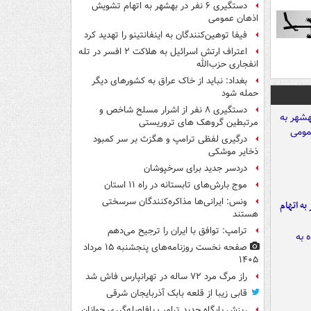
دستگیری ۶ نفر در بهشهر به اتهام تشویش
اذهان عمومی
فیفا توهین‌کنندگان به اینفانتینو را تهدید کرد
اعتراف ارتش اسرائیل به هلاکت ۲ افسر در تله
انفجاری حزب‌الله
بغداد: نباید از خاک عراق به کشورهای دیگر
حمله شود
دستگیری ۸ نفر از اشرار مسلح شاخص و
مرتبطین گروهک های تروریستی
درگیری لفظی ترامپ و هگزث بر سر کمبود
ذخایر موشکی
دردسر جدید برای سرخپوشان
موج بارش‌های تابستانه در راه ۱۱ استان
ونس: ایرانی‌ها مذاکره‌کنندگان سرسختی
شهر به اتهام
هستند
ترامپ: توافق با ایران را ترجیح می‌دهم
صفحه نخست روزنامه‌های پنجشنبه ۱۵ مرداد
۱۴۰۵
راز مرگ مرد ۷۲ ساله در تهرانپارس فاش شد
قابی زیبا از قلعه بابک آذربایجان شرقی
ریزش پایگاه جدید ترامپ بافاصله‌گیری جوانان