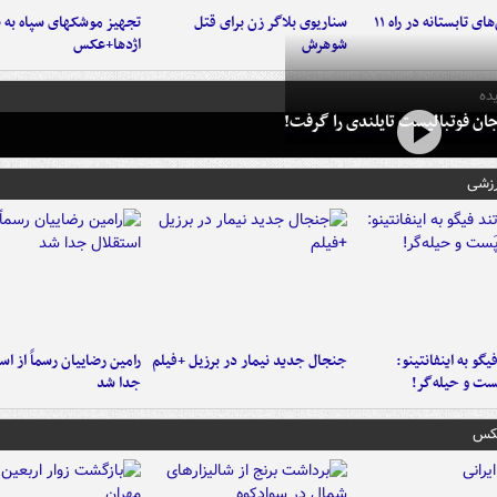
موج بارش‌های تابستانه در راه ۱۱
سناریوی بلاگر زن برای قتل
تجهیز موشکهای سپاه به 
شوهرش
اژدها+عکس
ده
ان فوتبالیست تایلندی را گرفت!
رزشی
یگو به اینفانتینو:
جنجال جدید نیمار در برزیل +فیلم
رامین رضاییان رسماً از اس
ست‌ و حیله‌گر!
جدا شد
عکس