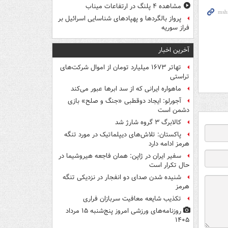
مشاهده ۴ پلنگ در ارتفاعات میناب
پرواز بالگردها و پهپادهای شناسایی اسرائیل بر
فراز سوریه
آخرین اخبار
تهاتر ۱۶۷۳ میلیارد تومان از اموال شرکت‌های
تراستی
ماهواره ایرانی که از سد ابرها عبور می‌کند
آجورلو: ایجاد دوقطبی «جنگ و صلح‌» بازی
دشمن است
کالابرگ ۳ گروه شارژ شد
پاکستان: تلاش‌های دیپلماتیک در مورد تنگه
هرمز ادامه دارد
سفیر ایران در ژاپن: همان فاجعه هیروشیما در
حال تکرار است
شنیده شدن صدای دو انفجار در نزدیکی تنگه
هرمز
تکذیب شایعه معافیت سربازان فراری
روزنامه‌های ورزشی امروز پنج‌شنبه ۱۵ مرداد
۱۴۰۵