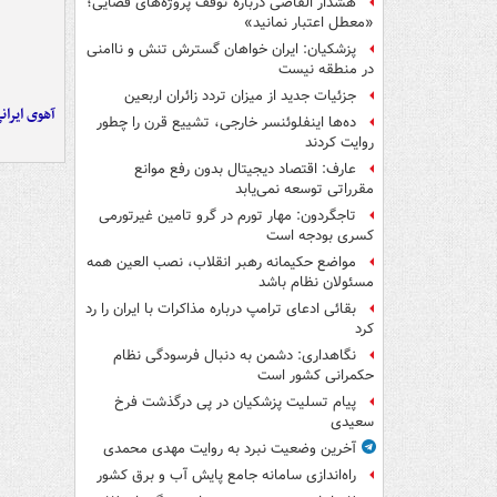
هشدار القاصی درباره توقف پروژه‌های قضایی؛
«معطل اعتبار نمانید»
پزشکیان: ایران خواهان گسترش تنش و ناامنی
در منطقه نیست
جزئیات جدید از میزان تردد زائران اربعین
آهوی ایران
ده‌ها اینفلوئنسر خارجی، تشییع قرن را چطور
روایت کردند
عارف: اقتصاد دیجیتال بدون رفع موانع
مقرراتی توسعه نمی‌یابد
تاجگردون: مهار تورم در گرو تامین غیرتورمی
کسری بودجه است
مواضع حکیمانه رهبر انقلاب، نصب العین همه
مسئولان نظام باشد
بقائی ادعای ترامپ درباره مذاکرات با ایران را رد
کرد
نگاهداری: دشمن به دنبال فرسودگی نظام
حکمرانی کشور است
پیام تسلیت پزشکیان در پی درگذشت فرخ
سعیدی
آخرین وضعیت نبرد به روایت مهدی محمدی
راه‌اندازی سامانه جامع پایش آب و برق کشور