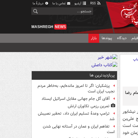
RSS
آرشیو
تماس با ما
دربارهٔ ما
MASHREGH
NEWS
یلم
دیدگاه
پیوندها
بازار
اپ
پربازدیدترین ها
پزشکیان: اگر تا امروز مانده‌ایم، به‌خاطر مردم
نجیب ایران است
مام رضا
آقای گل جام جهانی مقابل اسرائیل ایستاد
تمرین رزمی تکاوران ارتش
 نیشابور
ترامپ وعدۀ تسلیم ایران داد، تحقیر نصیبش
ج علی‌بن
شد
امت است
تفاهم ایران و عمان در آستانه نهایی شدن
است
 ولی‌امر زمان خود