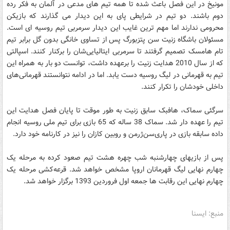
مونیخ در این فصل باعث شده تا همه تیم های مدعی در آلمان به فکر رده
دوم باشند. دو تیم در شرایطی پای به این دیدار می گذارند که بازیکن
محرومی ندارند اما مهم ترین غایب این دیدار سرمربی تیم روسیه ای است.
مسئولان باشگاه زنیت سن پتزبورگ پس از تساوی خانگی بدون گل برابر تیم
تام هامسک تصمیم گرفتند تا سرمربی ایتالیایی‌شان را برکنار کنند. اسپالتی
که از سال 2010 هدایت زنیت را برعهده داشت، توانست دو بار به همراه این
تیم به قهرمانی در لیگ روسیه دست یابد. اما در ادامه نتوانستند قهرمانی‌های
داخلی خودشان را تکرار کنند.
سرگئی سماک، هافبک سابق زنیت به طور موقت تا پایان فصل هدایت این
تیم را عهده دار شد. سماک 38 ساله که 65 بازی برای تیم ملی روسیه انجام
داده سابقه بازی در پاری‌سن‌ژرمن و روبین کازان را نیز در کارنامه خود دارد.
پس از بازیهای چهارشنبه شب چهره هشت تیم صعود کرده به مرحله یک
چهارم نهایی لیگ قهرمانان اروپا مشخص خواهد شد. قرعه‌کشی مرحله یک
چهارم نهایی این رقابت ها جمعه اول فروردین 1393 برگزار خواهد شد.
منبع: ایسنا