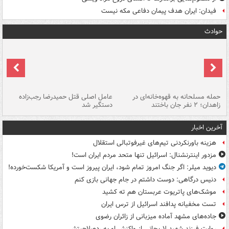
فیدان: ایران هدف پیمان دفاعی مکه نیست
حوادث
حمله مسلحانه به قهوه‌خانه‌ای در
عامل اصلی قتل حمیدرضا رجب‌زاده
گر
زاهدان؛ ۲ نفر جان باختند
دستگیر شد
نا
آخرین اخبار
هزینه باورنکردنی تیم‌های غیرفوتبالی استقلال
مزدور اینترنشنال: اسرائیل تنها متحد مردم ایران است!
دیوید میلر: اگر جنگ امروز تمام شود، ایران پیروز است و آمریکا شکست‌خورده!
دنیس درگاهی: دوست داشتم در جام جهانی بازی کنم
موشک‌های پاتریوت عربستان هم ته‌ کشید
تست مخفیانه پدافند اسرائیل از ترس ایران
جاده‌های مشهد آماده میزبانی از زائران رضوی
روایت فرزند شهید لاریجانی از واکنش او به ردصلاحیتش