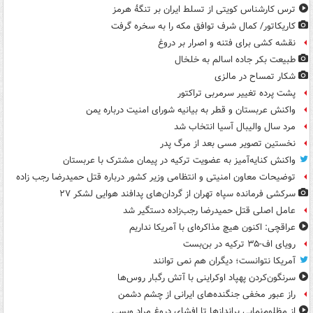
ترس کارشناس کویتی از تسلط ایران بر تنگۀ هرمز
کاریکاتور/ کمال شرف توافق مکه را به سخره گرفت
نقشه کشی برای فتنه و اصرار بر دروغ
طبیعت بکر جاده اسالم به خلخال
شکار تمساح در مالزی
پشت پرده تغییر سرمربی تراکتور
واکنش عربستان و قطر به بیانیه شورای امنیت درباره یمن
مرد سال والیبال آسیا انتخاب شد
نخستین تصویر مسی بعد از مرگ پدر
واکنش کنایه‌آمیز به عضویت ترکیه در پیمان مشترک با عربستان
توضیحات معاون امنیتی و انتظامی وزیر کشور درباره قتل حمیدرضا رجب زاده
سرکشی فرمانده سپاه تهران از گردان‌های پدافند هوایی لشکر ۲۷
عامل اصلی قتل حمیدرضا رجب‌زاده دستگیر شد
عراقچی: اکنون هیچ مذاکره‌ای با آمریکا نداریم
رویای اف-۳۵ ترکیه در بن‌بست
آمریکا نتوانست؛ دیگران هم نمی توانند
سرنگون‌کردن پهپاد اوکراینی با آتش رگبار روس‌ها
راز عبور مخفی جنگنده‌های ایرانی از چشم دشمن
از مظلوم‌نمایی براندازها تا افشای دروغ مراد ویسی