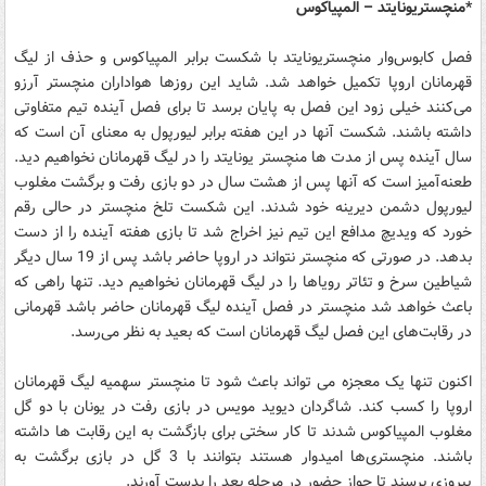
*منچستر‌یونایتد – المپیاکوس
فصل کابوس‌وار منچستر‌یونایتد با شکست برابر المپیاکوس و حذف از لیگ
قهرمانان اروپا تکمیل خواهد شد. شاید این روز‌ها هواداران منچستر آرزو
می‌کنند خیلی زود این فصل به پایان برسد تا برای فصل آینده تیم متفاوتی
داشته باشند. شکست آنها در این هفته برابر لیورپول به معنای آن است که
سال آینده پس از مدت ها منچستر یونایتد را در لیگ قهرمانان نخواهیم دید.
طعنه‌آمیز است که آنها پس از هشت سال در دو بازی رفت و برگشت مغلوب
لیورپول دشمن دیرینه خود شدند. این شکست تلخ منچستر در حالی رقم
خورد که ویدیچ مدافع این تیم نیز اخراج شد تا بازی هفته آینده را از دست
بدهد. در صورتی که منچستر نتواند در اروپا حاضر باشد پس از 19 سال دیگر
شیاطین سرخ و تئاتر رویاها را در لیگ قهرمانان نخواهیم دید. تنها راهی که
باعث خواهد شد منچستر در فصل آینده لیگ قهرمانان حاضر باشد قهرمانی
در رقابت‌های این فصل لیگ قهرمانان است که بعید به نظر می‌رسد.
اکنون تنها یک معجزه می تواند باعث شود تا منچستر سهمیه لیگ قهرمانان
اروپا را کسب کند. شاگردان دیوید مویس در بازی رفت در یونان با دو گل
مغلوب المپیاکوس شدند تا کار سختی برای بازگشت به این رقابت ها داشته
باشند. منچستری‌ها امیدوار هستند بتوانند با 3 گل در بازی برگشت به
پیروزی برسند تا جواز حضور در مرحله بعد را بدست آورند.