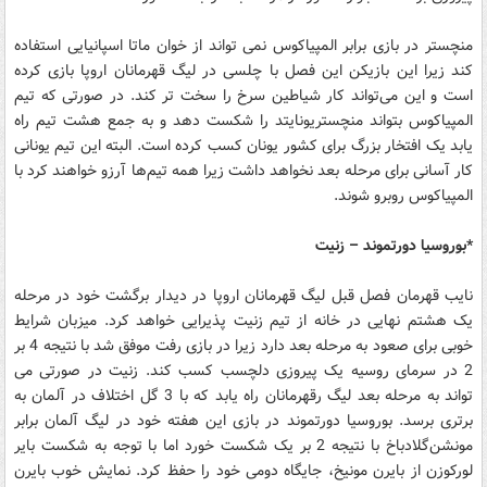
منچستر در بازی برابر المپیاکوس نمی تواند از خوان ماتا اسپانیایی استفاده
کند زیرا این بازیکن این فصل با چلسی در لیگ قهرمانان اروپا بازی کرده
است و این می‌تواند کار شیاطین سرخ را سخت تر کند. در صورتی که تیم
المپیاکوس بتواند منچستر‌یونایتد را شکست دهد و به جمع هشت تیم راه
یابد یک افتخار بزرگ برای کشور یونان کسب کرده است. البته این تیم یونانی
کار آسانی برای مرحله بعد نخواهد داشت زیرا همه تیم‌ها آرزو خواهند کرد با
المپیاکوس روبرو شوند.
*بوروسیا دورتموند – زنیت
نایب قهرمان فصل قبل لیگ قهرمانان اروپا در دیدار برگشت خود در مرحله
یک هشتم نهایی در خانه از تیم زنیت پذیرایی خواهد کرد. میزبان شرایط
خوبی برای صعود به مرحله بعد دارد زیرا در بازی رفت موفق شد با نتیجه 4 بر
2 در سرمای روسیه یک پیروزی دلچسب کسب کند. زنیت در صورتی می
تواند به مرحله بعد لیگ رقهرمانان راه یابد که با 3 گل اختلاف در آلمان به
برتری برسد. بوروسیا دورتموند در بازی این هفته خود در لیگ آلمان برابر
مونشن‌گلادباخ با نتیجه 2 بر یک شکست خورد اما با توجه به شکست بایر
لورکوزن از بایرن مونیخ، جایگاه دومی خود را حفظ کرد. نمایش خوب بایرن