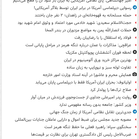
امیر جهانشاهی: پای نظامی آمریکایی به ایران باز شود آن را قطع می‌کنیم
رسوایی دیپلماسی آمریکا در برابر ایران توسط بلاگر آمریکایی!
حمله مسلحانه به قهوه‌خانه‌ای در زاهدان؛ ۲ نفر جان باختند
حجت‌الاسلام سعیدی: شهید خادمی مورد اعتماد و وثوق امام شهید بود
حملات انصارالله یمن به مواضع مزدوران در بندر المخا
فولاد راه استقلال را با رضاییان رفت
عراقچی: مذاکرات با عمان درباره تنگه هرمز در مراحل پایانی است
لحظه فوران آتشفشان پوپوکتپتل مکزیک
بهترین مراکز خرید ورق آلومینیوم در ایران
تفاوت لوله سبز و نیوپایپ به زبان ساده
همایش محرم و عاشورا در آینه اسناد وزارت امور خارجه
اولیانوف: بحران ایران-آمریکا فقط با دیپلماسی پایان می‌یابد
صلاح ترک‌ها را پولدار کرد
روایت پدر امیرعلی جداوی از جست‌وجوی فرزندش در میان آوار
وزیر کشور: جامعه بدون رسانه مفهومی ندارد
جدی‌ترین تقابل نظامی آمریکا از زمان جنگ جهانی
مصوبه جدید مجلس برای ضبط اموال و دارایی عاملان جنایات بین‌المللی
سخنگوی سپاه: راهبرد فعلی ما حفظ تنگه هرمز است
ضرب‌الاجل رئیس کل دادگستری تهران برای نظارت بر قیمت‌ها