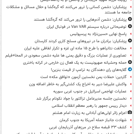
پزشکیان: دشمن کسانی را ترور می‌کنند که گره‌گشا و حلال مسائل و مشکلات
جامعه ما هستند
پزشکیان: دشمن آدم‌هایی را ترور می‌کند که گره‌گشا هستند
توضیحاتی درباره سیستم Van VAR در فوتبال ایران
پاسخ نهایی حسین‌نژاد به پرسپولیس
پزشکیان: برادران ما در نیروهای مسلح کاری کردند کارستان
مخالفت نتانیاهو با طرح ۱۵ ماده ای غزه و تکرار لفاظی علیه ایران
تصاویری از عملیات بزرگ و دقیق یمنی ها علیه دشمن سعودی در المخا+فیلم
حمله وحشیانه صهیونیست به یک فعال زن خارجی در کرانه باختری
گلایه‌های رای دهندگان به ترامپ از قیمت بنزین!
گاردین: حملات یمن نخستین آزمون «توافق مکه» است
واکنش علیرضا دبیر به اخراج یک کشتی‌گیر به خاطر اضافه وزن
عملیات تهاجمی اسرائیل در جنوب غربی سوریه
نخستین جلسه مدیرعامل تراکتور با جواد نکونام برگزار شد
دیدار رییس جمهور با رهبر معظم انقلاب اسلامی
اعزام زائر اولی‌های آبادانی به زیارت امام هشتم
شهادت جانباز حمله آمریکا به جنوب کرمان
کشف ۳۳ قبضه سلاح در مرزهای آذربایجان غربی