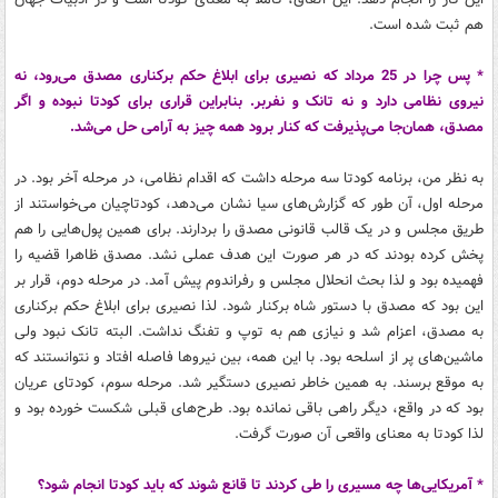
هم ثبت شده است.
* پس چرا در 25 مرداد که نصیری برای ابلاغ حکم برکناری مصدق می‌رود، نه
نیروی نظامی دارد و نه تانک و نفربر. بنابراین قراری برای کودتا نبوده و اگر
مصدق، همان‌جا می‌پذیرفت که کنار برود همه چیز به آرامی حل می‌شد.
به نظر من، برنامه کودتا سه مرحله داشت که اقدام نظامی، در مرحله آخر بود. در
مرحله اول، آن طور که گزارش‌های سیا نشان می‌دهد، کودتاچیان می‌خواستند از
طریق مجلس و در یک قالب قانونی مصدق را بردارند. برای همین پول‌هایی را هم
پخش کرده بودند که در هر صورت این هدف عملی نشد. مصدق ظاهرا قضیه را
فهمیده بود و لذا بحث انحلال مجلس و رفراندوم پیش آمد. در مرحله دوم، قرار بر
این بود که مصدق با دستور شاه برکنار شود. لذا نصیری برای ابلاغ حکم برکناری
به مصدق، اعزام شد و نیازی هم به توپ و تفنگ نداشت. البته تانک نبود ولی
ماشین‌های پر از اسلحه بود. با این همه، بین نیروها فاصله افتاد و نتوانستند که
به موقع برسند. به همین خاطر نصیری دستگیر شد. مرحله سوم، کودتای عریان
بود که در واقع، دیگر راهی باقی نمانده بود. طرح‌های قبلی شکست خورده بود و
لذا کودتا به معنای واقعی آن صورت گرفت.
* آمریکایی‌ها چه مسیری را طی کردند تا قانع شوند که باید کودتا انجام شود؟