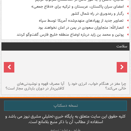
امضای سران پاکستان، عربستان و ترکیه برای «دفاع جمعی»
رگبار و رعدوبرق در راه شمال کشور
تصاویر جدید از پهپادهای منهدم‌شده آمریکا توسط سپاه
انصارالله: متجاوزان سعودی در یمن در امان نخواهند بود
پوتین و محمد بن زاید درباره اوضاع منطقه خلیج فارس گفت‌وگو کردند
سلامت
ت
چرا مغز در هنگام خواب، انرژی خود را
آیا مصرف قهوه و نوشیدنی‌های
چر
خالی می‌کند؟
کافئین‌دار در دوران بارداری مجاز است؟
می
نسخه دسکتاپ
کليه حقوق اين سايت متعلق به پایگاه خبري-تحليلي مشرق نيوز می باشد و
استفاده از مطالب آن با ذکر منبع بلامانع است.
طراحی و تولید: نستوه