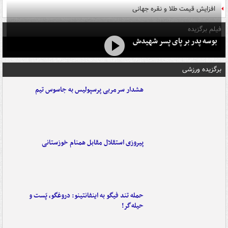
افزایش قیمت طلا و نقره جهانی
فیلم برگزیده
بوسه‌ پدر بر پای پسر شهیدش
برگزیده ورزشی
هشدار سرمربی پرسپولیس به جاسوس تیم
پیروزی استقلال مقابل همنام خوزستانی
حمله تند فیگو به اینفانتینو: دروغگو، پَست‌ و
حیله‌گر!