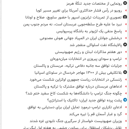
رونمایی از مختصات جدید تنگۀ هرمز
روبیو در رأس فشار حداکثری آمریکا برای تغییر مسیر کوبا
تصویری از تمرینات ترابزون اسپور با حضور ساویچ، صلاح و اونانا
نبرد ما علیه طرح سلطه‌جویی عربستان است، نه مردم جنوب یمن
پاسخ منفی یک لژیونر به باشگاه پرسپولیس
درخشش جوانان ایران در المپیاد جهانی هوش مصنوعی
پالایشگاه نفت اسلواکی منفجر شد
دور هفتم مذاکرات لبنان و رژیم صهیونیستی
ترامپ و سودای پیروزی در انتخابات میان‌دوره‌ای
جزئیات توافق سه جانبه دفاعی ترکیه، عربستان و پاکستان
بلاتکلیفی بیش از ۱۳۰۰ مهاجر خردسال در سئوتای اسپانیا
زلنسکی در انتخابات ریاست جمهوری اوکراین شکست می‌خورد
ادعاهای عربستان درباره توافق مشترک با ترکیه و پاکستان
چگونه جنگ ترامپ با دانشگاه‌ها به شکست کاخ سفید ختم شد؟
پشت پرده توافق جدید ایران؛ تاکتیک یا استراتژی؟
ادعای تکراری ترامپ درمورد تمایل ایران برای دستیابی به توافق
گرد و غبار آسمان قم را تیره می‌کند
وزیران صهیونیست خواستار از سرگیری جنگ نابودی غزه شدند
تلاش پزشکان استقلال برای رساندن چشمی به هفته اول لیگ برتر