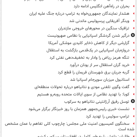
بحران در راه‌آهن انگلیس ادامه دارد
هشدار نمایندگان جمهوری‌خواه به ترامپ درباره جنگ علیه ایران
وینگر آفریقایی پرسپولیس ماندنی شد
ترافیک سنگین در محورهای خروجی مازندران
درگیر شدن گردشگر اسپانیایی با نظامی صهیونیست
گزارشی دیگر از کاهش ذخایر کلیدی موشکی آمریکا
دروازه‌بان اسپانیایی در یک‌قدمی بازگشت به استقلال
تنگه هرمز ریاض را وادار به تخفیف‌دهی نفتی کرد
خرید گران استقلال سر از یونان درآورد
گربه جریان برق شهرستان فریمان را قطع کرد
استانبول میزبان سوپرجام اسپانیا شد
گفت وگوی تلفنی مودی و نتانیاهو درباره تحولات منطقه‌ای
کوبا: با تهدید نظامی از سوی ایالات متحده روبه‌رو هستیم
توسل رفیق آرژانتینی نتانیاهو به سرکوب
نشست خبری رئیس‌جمهور همزمان با روز خبرنگار برگزار می‌شود
ترامپ سوئیس را تهدید کرد
سخنگوی کمیسیون امنیت ملی مجلس: چارچوب کلی تفاهم با عمان مشخص
شده است
طالبان: داعش را به طور کامل در افغانستان سرکوب کردیم