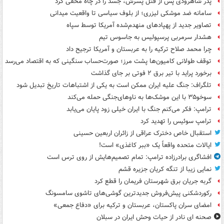
پدر شاهرودی پس از قتل پسرش، جسد را در چاه مخفی کرد
سامانه ضد موشکی لیزری؛ از بلوف سیاسی تا واقعیت میدانی
تصاویر جدید از پهپادهای منهدم‌شده آمریکا توسط سپاه
هشدار سرمربی پرسپولیس به جاسوس تیم
چرا محمد صلاح ترکیه را به عربستان و آمریکا ترجیح داد
توقف طولانی کامیون‌ها پشت مرز؛ صورت‌حساب سنگینی که به اقتصاد می‌رسد
برخورد پراید با تیر برق ۲ فوتی بر جای گذاشت
تلگراف: جنگ علیه ایران ممکن است به یکی از اشتباهات تاریخ تبدیل شود
سوخو۳۵ با این موشک‌ها به ناوهای‌جنگی حمله می‌کند
ترامپ: فکر می‌کنم جنگ با ایران خیلی زود پایان می‌یابد
ترامپ سوئیس را تهدید کرد
استقبال خاص دخترک عراقی از زائران اربعین حسینی
ایالات متحده واقعاً یک «ببر کاغذی» است!
افشاگری برادرزاده ترامپ: تمام تصمیم‌هایش از روی ترس است
نمایی زیبا از تنگه کریان جزیره قشم
گربه جریان برق شهرستان فریمان را قطع کرد
رکوردشکنی پیش‌فروش جدیدترین گوشی‌های تاشوی سامسونگ
امضای سران پاکستان، عربستان و ترکیه برای «دفاع جمعی»
صحنه ای نادر از حیات وحش ایران در سبلان