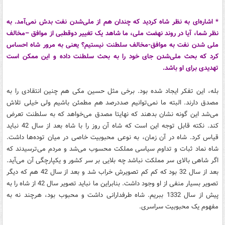
* اشاره‌ای به نظر شاه کردید که چندان هم از ملی‌شدن نفت بدش نمی‌آمد. به
نظر شما، آیا در روند نهضت ملی، ما شاهد یک تغییر دوقطبی از موافق –مخالف
ملی شدن نفت به موافق-مخالف سلطنت نیستیم؟ یعنی به مرور شاه احساس
کرد که بحث ملی‌شدن جای خود را به بحث سلطنت داده و این ممکن است
تهدیدی برای او باشد.
بله، این تفکر ایجاد شده بود. برخی مثل حسین مکی هم چنین انتقادی را به
مصدق دارند. البته ما نمی‌توانیم صددرصد هم مطمئن باشیم ولی خیلی تلاش
می‌شد این گونه نشان بدهند که نهایتا مصدق می‌خواهد که به سلطنت تعرض
کند. نکته قابل توجه این است که شاه آن روز را با شاه بعد از سال 42 نباید
قیاس کرد. شاه در آن زمان، به نوعی محبوبیت خاصی در میان توده‌ها داشت.
شاه نماد ثبات و تداوم سیاسی مملکت محسوب می‌شد و مردم می‌ترسیدند که
اگر شاهی بالای سر مملکت نباشد چه بلایی بر سر کشور و یکپارچگی آن می‌آید.
بعد از سال 32 بود که کم کم تصویرش خراب شد و بعد از سال 42 هم که دیگر
تصویر بسیار منفی از او وجود داشت. بنابراین ما نباید تصویر سال 42 از شاه را به
پیش از سال 1332 ببریم. شاه طرفدارانی داشت و محبوب بود، هرچند نه به
مفهوم یک محبوبیت سراسری.