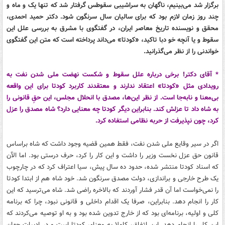
برگزار شد می‌بینیم، ناگهان به سراشیبی سقوطس گرفتار شد که تنها یک و ماه و
چند روز زمان لازم بود که برای سالیان سال سرنگون شود. دکتر حمید احمدی،
محقق و نویسنده تاریخ معاصر ایران، در گفتگوی با مشرق به بررسی علل این
سقوط و یا آنچه خو دبا تاکید، «کودتا» می‌داند پرداخته است که متن این گفتگوی
خواندنی را از نظر می‌گذرانید.
* آقای دکتر! برخی درباره علل سقوط و شکست نهضت ملی شدن نفت به
رویدادی مثل «کودتا» اعتقاد ندارند و معتقدند کاربرد کودتا برای این واقعه
بی‌معنا و نابه‌جا است. از نظر این‌ها، مصدق با انحلال مجلس، این حقِ قانونی را
به شاه داد تا عزلش کند. بنابراین دیگر کودتا چه معنایی دارد؟ شاه مصدق را عزل
کرد، چون نپذیرفت از حربه نظامی استفاده کرد.
اگر در سیر وقایع ملی شدن نفت، فقط همین قضیه وجود داشت که شاه براساس
قانون حق عزل نخست وزیر را داشت و این کار را کرد، حرف درستی بود. اما الآن
که اسناد کودتا منتشر شده، حدود ده سال پیش، سیا اعتراف کرد که در چارچوب
یک طرح خارجی و براندازی، دولت مصدق سرنگون شد. خود شاه هم از ابتدا کودتا
را نمی‌خواست اما آن قدر فشار آوردند که بالاخره راضی شد. شاه می‌ترسید که این
کار را انجام دهد. بنابراین، صرفا یک اقدام داخلی و قانونی نبود، چرا که برنامه
کلی و اولیه، برنامه‌ای بود که از خارج تدوین شده بود و به او توصیه می‌کردند که
این کار را انجام دهد. این اتفاق، کاملا به معنای کودتا است و در ادبیات جهان