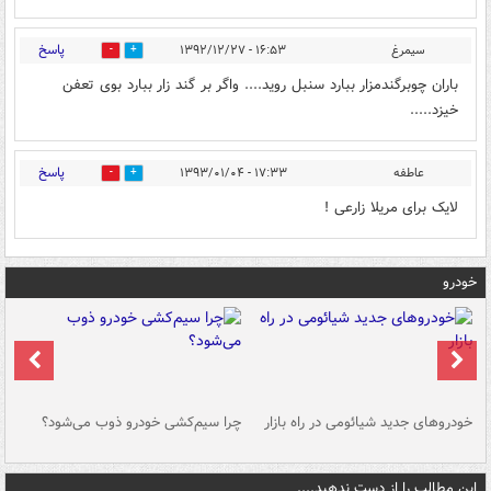
پاسخ
سیمرغ
۱۶:۵۳ - ۱۳۹۲/۱۲/۲۷
0
0
باران چوبرگندمزار ببارد سنبل روید.... واگر بر گند زار ببارد بوی تعفن
خیزد.....
پاسخ
عاطفه
۱۷:۳۳ - ۱۳۹۳/۰۱/۰۴
0
0
لایک برای مریلا زارعی !
خودرو
خودروهای جدید شیائومی در راه بازار
چرا سیم‌کشی خودرو ذوب می‌شود؟
شو
این مطالب را از دست ندهید....