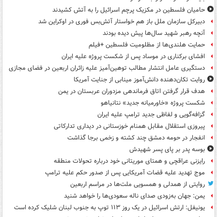
حامیان فلسطین در مکزیک پرچم اسرائیل را به آتش کشیدند
دبیرکل سازمان ملل باز هم خواستار آتش‌بس فوری در اوکراین شد
آنچه رهبر شهید سال‌ها پیش دیده بودند
حمایت هلندی‌ها از مظلومیت فلسطین +فیلم
افشای برکناری در موساد پس از شکست پروژه علیه ایران
دستگیری عامل انتشار مطالب توهین‌آمیز علیه زائران اربعین در فضای مجازی
روایت تکان‌دهنده دانش‌آموز مینابی از جنایت آمریکا
هدف قرار گرفتن اتاق‌ فرماندهی مزدوران عربستان در یمن
شکست پروژه «خاورمیانه جدید» نتانیاهو
گزافه‌گویی و لفاظی جدید ترامپ علیه ایران
پیروزی استقلال مقابل همنام خوزستانی در دیداری تدارکاتی
انفجار در حومه دمشق چند کشته و زخمی برجا گذاشت
بوسه‌ پدر بر پای پسر شهیدش
رایزنی عراقچی و همتای موریتانی خود درباره تحولات منطقه
موج تهدید علیه قضات آمریکایی پس از صدور حکم علیه ترامپ
روایتی از همدلی و همسویی ملت‌ها در مراسم اربعین
یمن: جهان به‌زودی صدای ناله سعودی‌ها را خواهد شنید
یونیفل: ارتش اسرائیل در یک روز ۱۱۳ توپ به جنوب لبنان شلیک کرده است