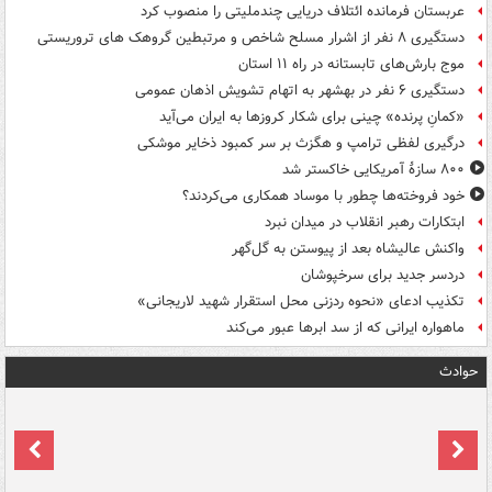
عربستان فرمانده ائتلاف دریایی چندملیتی را منصوب کرد
دستگیری ۸ نفر از اشرار مسلح شاخص و مرتبطین گروهک های تروریستی
موج بارش‌های تابستانه در راه ۱۱ استان
دستگیری ۶ نفر در بهشهر به اتهام تشویش اذهان عمومی
«کمانِ پرنده» چینی برای شکار کروزها به ایران می‌آید
درگیری لفظی ترامپ و هگزث بر سر کمبود ذخایر موشکی
۸۰۰ سازۀ آمریکایی خاکستر شد
خود فروخته‌ها چطور با موساد همکاری می‌کردند؟
ابتکارات رهبر انقلاب در میدان نبرد
واکنش عالیشاه بعد از پیوستن به گل‌گهر
دردسر جدید برای سرخپوشان
تکذیب ادعای «نحوه ردزنی محل استقرار شهید لاریجانی»
ماهواره ایرانی که از سد ابرها عبور می‌کند
حوادث