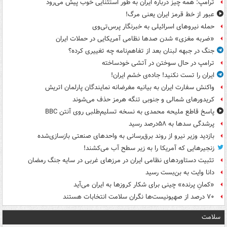
ترامپ: همه چیز درباره ایران به طور استثنایی خوب پیش می‌رود
عبور از خط قرمز ایران یعنی مرگ!
حمله نیروهای اسرائیلی به خبرنگار پرس‌تی‌وی
«ضربه مغزی» شدن صدها نظامی آمریکایی در حملات ایران
جنگ در جبهه لبنان بعد از تفاهم‌نامه چه تغییری کرده؟
ترامپ در حال سوختن در آتشی خودساخته
ایران را تست نکنید! جاده‌ی خشم ایران!
واکنش سفارت ایران به بیانیه مغرضانه نمایندگان پارلمان اتریش
کریدورهای شمالی و جنوبی تنگه هرمز حذف می‌شوند
پاسخ قاطع ملیحه محمدی به نسخه تسلیم‌طلبی روی آنتن BBC
پرشدگی سدها به ۵۸درصد رسید
بازدید وزیر نیرو از روند برق‌رسانی به واحدهای صنعتی بازسازی‌شده
زنجیرهایی که آمریکا را به زیر سطح آب می‌کشند!
تثبیت دستاوردهای نظامی ایران در مرزهای غربی در سایه جنگ رمضان
دانا وایت به بن‌بست رسید
«کمانِ پرنده» چینی برای شکار کروزها به ایران می‌آید
۷۰ درصد از صهیونیست‌ها نگران سلامت انتخابات هستند
سلامت