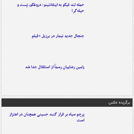
حمله تند فیگو به اینفانتینو: دروغگو، پَست‌ و
حیله‌گر!
جنجال جدید نیمار در برزیل +فیلم
رامین رضاییان رسماً از استقلال جدا شد
برگزیده عکس
پرچم سیاه بر فراز گنبد حسینی همچنان در اهتزاز
است