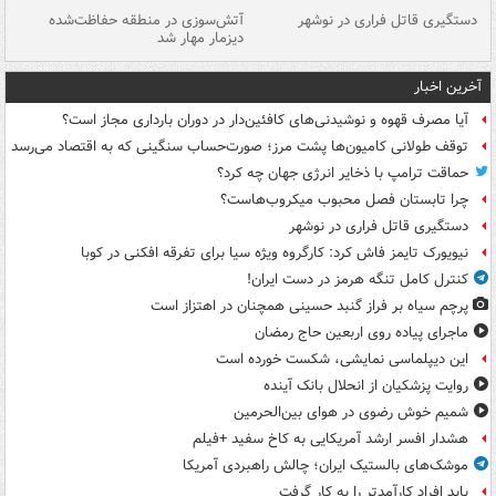
دستگیری قاتل فراری در نوشهر
آتش‌سوزی در منطقه حفاظت‌شده
دیزمار مهار شد
مص
آخرین اخبار
آیا مصرف قهوه و نوشیدنی‌های کافئین‌دار در دوران بارداری مجاز است؟
توقف طولانی کامیون‌ها پشت مرز؛ صورت‌حساب سنگینی که به اقتصاد می‌رسد
حماقت ترامپ با ذخایر انرژی جهان چه کرد؟
چرا تابستان فصل محبوب میکروب‌هاست؟
دستگیری قاتل فراری در نوشهر
نیویورک تایمز فاش کرد: کارگروه ویژه سیا برای تفرقه افکنی در کوبا
کنترل کامل تنگه هرمز در دست ایران!
پرچم سیاه بر فراز گنبد حسینی همچنان در اهتزاز است
ماجرای پیاده روی اربعین حاج رمضان
این دیپلماسی نمایشی، شکست خورده است
روایت پزشکیان از انحلال بانک آینده
شمیم خوش رضوی در هوای بین‌الحرمین
هشدار افسر ارشد آمریکایی به کاخ سفید +فیلم
موشک‌های بالستیک ایران؛ چالش راهبردی آمریکا
باید افراد کارآمدتر را به کار گرفت