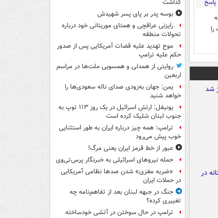
پاسخ
گذاشت
بوسه‌ پدر بر پای پسر شهیدش
ه
رایزنی عراقچی و همتای موریتانی خود درباره
را
تحولات منطقه
موج تهدید علیه قضات آمریکایی پس از صدور
حکم علیه ترامپ
روایتی از همدلی و همسویی ملت‌ها در مراسم
اربعین
یمن: جهان به‌زودی صدای ناله سعودی‌ها را
خواهد شنید
یونیفل: ارتش اسرائیل در یک روز ۱۱۳ توپ به
جنوب لبنان شلیک کرده است
ترامپ: همه چیز درباره ایران به طور استثنایی
خوب پیش می‌رود
عبور از خط قرمز ایران یعنی مرگ!
حمله نیروهای اسرائیلی به خبرنگار پرس‌تی‌وی
«ضربه مغزی» شدن صدها نظامی آمریکایی
در حملات ایران
جنگ در جبهه لبنان بعد از تفاهم‌نامه چه
تغییری کرده؟
ترامپ در حال سوختن در آتشی خودساخته