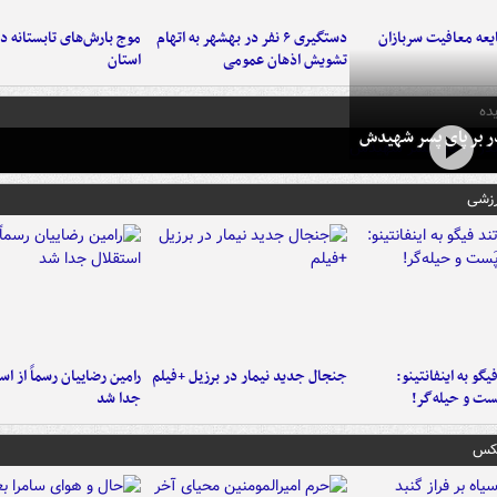
عه معافیت سربازان
دستگیری ۶ نفر در بهشهر به اتهام
تشویش اذهان عمومی
استان
ده
در بر پای پسر شهیدش
رزشی
یگو به اینفانتینو:
جنجال جدید نیمار در برزیل +فیلم
رامین رضاییان رسماً از اس
ست‌ و حیله‌گر!
جدا شد
عکس