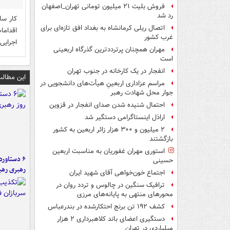
فروش بلیت ۲۱ میلیون تومانی تهران_اصفهان
رد شد
کار سا
اتصال ریلی کرمانشاه به بغداد افق تازه‌ای برای
اقداما
غرب کشور
اجرایی 
مهران همچنان پرترددترین گذرگاه اربعینی
است
انفجار در یک کارخانه در جنوب تهران
این مطالب
مراسم عزاداری اربعینِ هیأت‌های دانشجویی در
جوار محل شهادت رهبر
احتمال شنیده شدن صدای انفجار در قزوین
اراذل اینستاگرامی دستگیر شد
۲ میلیون و ۳۰۰ هزار زائر اربعین به کشور
بازگشتند
استوری مهران غفوریان به مناسبت اربعین
حسینی
رهبری رهب
اجتماع خون‌خواهی آقای شهید ایران
ترافیک سنگین در چالوس و تردد روان در
محورهای منتهی به پایانه‌های مرزی
کشف ۱۹۲ تن برنج احتکارشده در بندرعباس
دستگیری اعضای باند کلاهبرداری ۲ هزار
میلیاردی در تهران