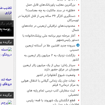
بزرگترین معایب پاوربانک‌های قابل حمل
تکذیب شای
«طلق» در سند مالکیت به چه معناست؟
فراری
دستگیری کارگر ۳۶ ساله پس از قتل کارفرما در
تویسرکان
فیلم برگزی
محدودیت‌های ترافیکی اربعینی در جاده‌های
بوسه‌ پ
شمال‌
آغاز مرحله دوم برنامه ملی پزشک‌خانواده با
دستور رئیس‌جمهور
برگزیده و
سروده جدید افشین علا در آستانه اربعین
حسینی
بازگشت نزدیک به ۲ میلیون زائر اربعین به
کشور
سردار رادان: بیش از یک میلیون زائر اربعین
همچنان در عراق حضور دارند
وضعیت شیوع آنفلوانزا در کشور
حمله تند ف
نجات جان یک زندانی گیلانی با انتقال هوایی
دروغگو، پَ
به مرکز درمانی+ فیلم
ثبت سفارش کتب درسی تمام پایه های
برگزیده 
تحصیلی
قطع انگشتان یک شهروند با قمه؛ پلیس
اطلاعات وارد عمل شد