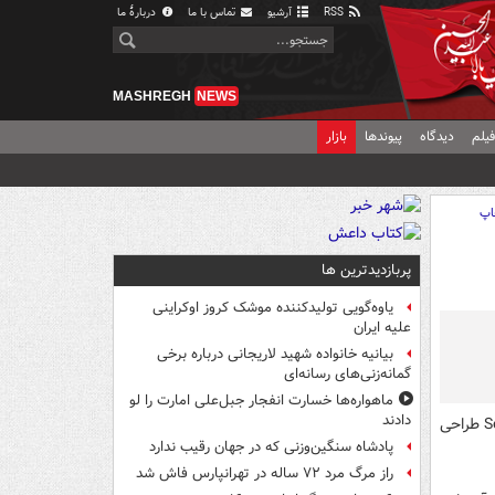
RSS
آرشیو
تماس با ما
دربارهٔ ما
MASHREGH
NEWS
یلم
دیدگاه
پیوندها
بازار
اپ
پربازدیدترین ها
یاوه‌گویی تولیدکننده موشک کروز اوکراینی
علیه ایران
بیانیه خانواده شهید لاریجانی درباره برخی
گمانه‌زنی‌های رسانه‌ای
ماهواره‌ها خسارت انفجار جبل‌علی امارت را لو
دادند
به گزارش مشرق، یک شرکت آلمانی کف‌پوشی هوشمند به نام «سنس فلور» SensFloor طراحی
پادشاه سنگین‌وزنی که در جهان رقیب ندارد
راز مرگ مرد ۷۲ ساله در تهرانپارس فاش شد