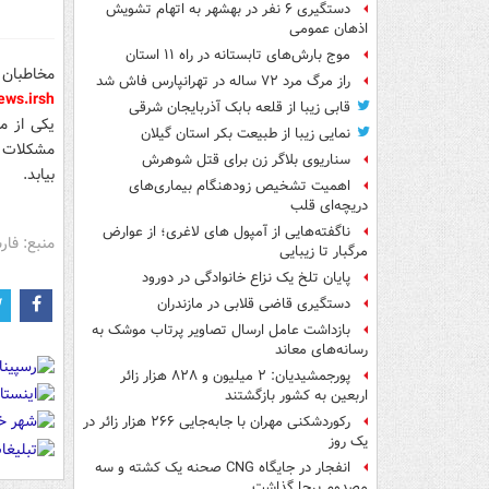
دستگیری ۶ نفر در بهشهر به اتهام تشویش
اذهان عمومی
موج بارش‌های تابستانه در راه ۱۱ استان
مخاطبان 
راز مرگ مرد ۷۲ ساله در تهرانپارس فاش شد
ws.ir
sh
قابی زیبا از قلعه بابک آذربایجان شرقی
یکی از م
نمایی زیبا از طبیعت بکر استان گیلان
مشکلات ا
سناریوی بلاگر زن برای قتل شوهرش
بیابد.
اهمیت تشخیص زودهنگام بیماری‌های
دریچه‌ای قلب
ناگفته‌هایی از آمپول های لاغری؛ از عوارض
منبع: فا
مرگبار تا زیبایی
پایان تلخ یک نزاع خانوادگی در دورود
دستگیری قاضی قلابی در مازندران
بازداشت عامل ارسال تصاویر پرتاب موشک به
رسانه‌های معاند
پورجمشیدیان: ۲ میلیون و ۸۲۸ هزار زائر
اربعین به کشور بازگشتند
رکوردشکنی مهران با جابه‌جایی ۲۶۶ هزار زائر در
یک روز
انفجار در جایگاه CNG صحنه یک کشته و سه
مصدوم برجا گذاشت