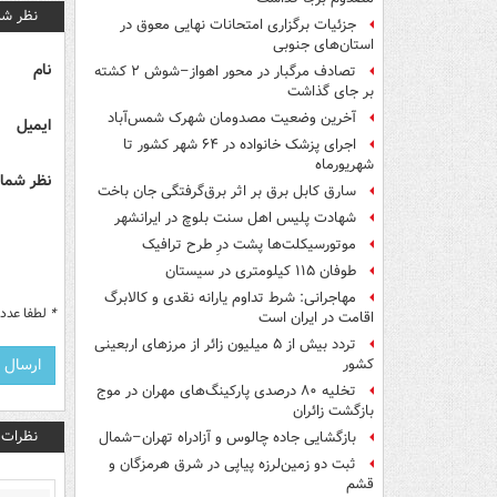
نظر شم
جزئیات برگزاری امتحانات نهایی معوق در
استان‌های جنوبی
نام
تصادف مرگبار در محور اهواز–شوش ۲ کشته
بر جای گذاشت
آخرین وضعیت مصدومان شهرک شمس‌آباد
ایمیل
اجرای پزشک خانواده در ۶۴ شهر کشور تا
شهریورماه
نظر شما 
سارق کابل برق بر اثر برق‌گرفتگی جان باخت
شهادت پلیس اهل سنت بلوچ در ایرانشهر
موتورسیکلت‌ها پشت درِ طرح ترافیک
طوفان ۱۱۵ کیلومتری در سیستان
مهاجرانی: شرط تداوم یارانه نقدی و کالابرگ
*
لطفا عدد م
اقامت در ایران است
تردد بیش از ۵ میلیون زائر از مرزهای اربعینی
کشور
تخلیه ۸۰ درصدی پارکینگ‌های مهران در موج
بازگشت زائران
نظرات
بازگشایی جاده چالوس و آزادراه تهران–شمال
ثبت دو زمین‌لرزه پیاپی در شرق هرمزگان و
قشم