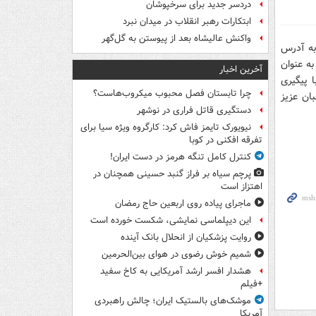
دردسر جدید برای سرخپوشان
ابتکارات رهبر انقلاب در میدان نبرد
واکنش عالیشاه بعد از پیوستن به گل‌گهر
ه آدرس
ه عنوان
آخرین اخبار
 پیگیری
چرا تابستان فصل محبوب میکروب‌هاست؟
ان عزیز
دستگیری قاتل فراری در نوشهر
نیویورک تایمز فاش کرد: کارگروه ویژه سیا برای
تفرقه افکنی در کوبا
کنترل کامل تنگه هرمز در دست ایران!
پرچم سیاه بر فراز گنبد حسینی همچنان در
اهتزاز است
ماجرای پیاده روی اربعین حاج رمضان
این دیپلماسی نمایشی، شکست خورده است
روایت پزشکیان از انحلال بانک آینده
شمیم خوش رضوی در هوای بین‌الحرمین
هشدار افسر ارشد آمریکایی به کاخ سفید
+فیلم
موشک‌های بالستیک ایران؛ چالش راهبردی
آمریکا