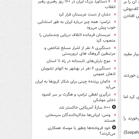
ی‌توان آن را بر
۶ دستاورد بزرگ ایران در ۱۶۰ روز رهبری رهبر
انقلاب
 کف‌پوش
دشان از دست عربستان فرار کرد
 افتادن
ترامپ: همه چیز درباره ایران به طور استثنایی
خوب پیش می‌رود
عربستان فرمانده ائتلاف دریایی چندملیتی را
منصوب کرد
دستگیری ۸ نفر از اشرار مسلح شاخص و
ار مفید
مرتبطین گروهک های تروریستی
موج بارش‌های تابستانه در راه ۱۱ استان
دستگیری ۶ نفر در بهشهر به اتهام تشویش
اذهان عمومی
ت: در 4 ماه اول 28 نفر که زمین خوردند
«کمانِ پرنده» چینی برای شکار کروزها به ایران
می‌آید
درگیری لفظی ترامپ و هگزث بر سر کمبود
 کرد اما
ذخایر موشکی
۸۰۰ سازۀ آمریکایی خاکستر شد
ونس: ایرانی‌ها مذاکره‌کنندگان سرسختی
ورند را
هستند
خود فروخته‌ها چطور با موساد همکاری
{$sepe
می‌کردند؟