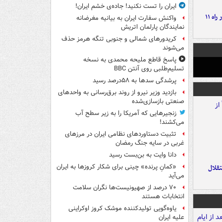
ایران را تست نکنید! جاده‌ی خشم ایران!
موج بارش‌های تابستانه در راه ۱۱
واکنش سفارت ایران به بیانیه مغرضانه
نمایندگان پارلمان اتریش
کریدورهای شمالی و جنوبی تنگه هرمز حذف
می‌شوند
پاسخ قاطع ملیحه محمدی به نسخه
تسلیم‌طلبی روی آنتن BBC
پرشدگی سدها به ۵۸درصد رسید
بازدید وزیر نیرو از روند برق‌رسانی به واحدهای
صنعتی بازسازی‌شده
زنجیرهایی که آمریکا را به زیر سطح آب
می‌کشند!
تثبیت دستاوردهای نظامی ایران در مرزهای
غربی در سایه جنگ رمضان
دانا وایت به بن‌بست رسید
«کمانِ پرنده» چینی برای شکار کروزها به ایران
تقلال
می‌آید
۷۰ درصد از صهیونیست‌ها نگران سلامت
انتخابات هستند
یاوه‌گویی تولیدکننده موشک کروز اوکراینی
علیه ایران