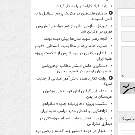
باید افراد کارآمدتر را به کار گرفت
حامیان فلسطین در مکزیک پرچم اسرائیل را به
آتش کشیدند
دبیرکل سازمان ملل باز هم خواستار آتش‌بس
فوری در اوکراین شد
آنچه رهبر شهید سال‌ها پیش دیده بودند
حمایت هلندی‌ها از مظلومیت فلسطین +فیلم
افشای برکناری در موساد پس از شکست پروژه
علیه ایران
دستگیری عامل انتشار مطالب توهین‌آمیز
علیه زائران اربعین در فضای مجازی
روایت تکان‌دهنده دانش‌آموز مینابی از جنایت
آمریکا
هدف قرار گرفتن اتاق‌ فرماندهی مزدوران
عربستان در یمن
شکست پروژه «خاورمیانه جدید» نتانیاهو
گزافه‌گویی و لفاظی جدید ترامپ علیه ایران
پیروزی استقلال مقابل همنام خوزستانی در
بررسی: 0
دیداری تدارکاتی
انفجار در حومه دمشق چند کشته و زخمی برجا