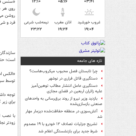
۱۲:۱۰
۰۵:۱۶
۰۳:۴۱
روی هر ن
روشن می‌
غروب خورشید
اذان مغرب
نیمه‌شب شرعی
فرد و شی
۲۳:۲۲
۱۹:۲۴
۱۹:۰۴
سازندگان
است؛ حتی ا
تازه های جامعه
چرا تابستان فصل محبوب میکروب‌هاست؟
دستگیری قاتل فراری در نوشهر
توسط سیس
دستگیری عامل انتشار مطالب توهین‌آمیز
علیه زائران اربعین در فضای مجازی
توجه داشت
بازدید وزیر نیرو از روند برق‌رسانی به واحدهای
برای زیر
صنعتی بازسازی‌شده
آتش‌سوزی در منطقه حفاظت‌شده دیزمار مهار
با نصب ا
شد
زودتر نجا
تشریح جزئیات تصادف ۱۲ خودرو با ۱۹ مصدوم
شرط جدید برای بازنشستگی اعلام شد