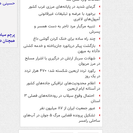
گرمای شدید در پایانه‌های مرزی غرب کشور
برخورد با عرضه و تبلیغات غیرقانونی
آمپول‌های لاغری
تنبیه مرگبار مرد تاجر به دست همسر و
پسرش
پرچم سیاه
چند راه‌ ساده برای خنک کردن گوشی داغ
همچنان در
بازگشت پیکر دریانورد جان‌باخته و خدمه کشتی
«آنا» به میهن
شهادت سرباز ارتش در درگیری با اشرار مسلح
در مرز مریوان
رکورد تردد اربعین شکسته شد؛ ۴۷۰ هزار تردد
در یک روز
اعلام محدودیت‌های ترافیکی جاده‌های کشور
در آستانه ایام اربعین
احتمال وقوع سیلاب در رودخانه‌های فصلی ۳
استان
عبور جمعیت ایران از ۸۷ میلیون نفر
تشکیل پرونده قضایی مرگ ۵ جوان در آب‌های
ساحلی رامسر