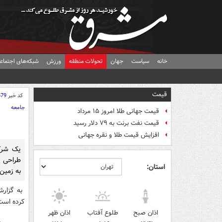
خانه
سیاست
جهان
تحولات منطقه
ورزش
شبکه‌های اجتماع
قیمت
کد خبر
679
جامعه
قیمت جهانی طلا امروز ۱۵ مرداد
قیمت نفت برنت به ۷۹ دلار رسید
افزایش قیمت طلا و نقره جهانی
یک شرک
طراحی ک
استان:
به زمین 
کرده است
اذان صبح
طلوع آفتاب
اذان ظهر