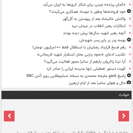
«کمانِ پرنده» چینی برای شکار کروزها به ایران می‌آید
خود فروخته‌ها چطور با موساد همکاری می‌کردند؟
واکنش عالیشاه بعد از پیوستن به گل‌گهر
ابتکارات رهبر انقلاب در میدان نبرد
آنچه رهبر شهید سال‌ها پیش دیده بودند
بوسه‌ پدر بر پای پسر شهیدش
رقم فسخ قرارداد رضاییان با استقلال فقط ۱۰۰میلیون تومان!
تکذیب ادعای «نحوه ردزنی محل استقرار شهید لاریجانی»
آیا تینا پاکروان بازهم از ساترا مجوز فعالیت می‌گیرد؟
کویت دستور تعطیلی تنها مدرسه ایرانی را صادر کرد
پاسخ قاطع ملیحه محمدی به نسخه تسلیم‌طلبی روی آنتن BBC
حال و هوای سامرا بعد از ایام اربعین
حوادث
شته
حادثه غرق‌شدگی در طاقانک ۲ قربانی
پدر شاهرودی پس از قتل پسرش،
دس