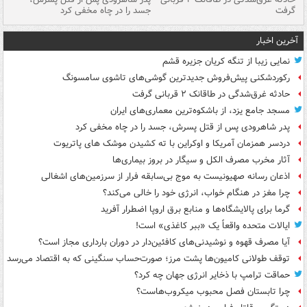
گرفت
جسد را در چاه مخفی کرد
آخرین اخبار
نمایی زیبا از تنگه کریان جزیره قشم
رکوردشکنی پیش‌فروش جدیدترین گوشی‌های تاشوی سامسونگ
حادثه غرق‌شدگی در طاقانک ۲ قربانی گرفت
مسجد جامع یزد، از باشکوه‌ترین معماری‌های ایران
پدر شاهرودی پس از قتل پسرش، جسد را در چاه مخفی کرد
دردسر همزمان آمریکا و اوکراین با ته کشیدن موشک های پاتریوت
آثار مخرب مصرف الکل و سیگار در بروز بیماری‌ها
اذعان رسانه صهیونیست به موج بی‌سابقه فرار از سرزمین‌های اشغالی
چرا مغز در هنگام خواب، انرژی خود را خالی می‌کند؟
گرما برای پالایشگاه‌ها و منابع برق اروپا اضطرار آفرید
ایالات متحده واقعاً یک «ببر کاغذی» است!
آیا مصرف قهوه و نوشیدنی‌های کافئین‌دار در دوران بارداری مجاز است؟
توقف طولانی کامیون‌ها پشت مرز؛ صورت‌حساب سنگینی که به اقتصاد می‌رسد
حماقت ترامپ با ذخایر انرژی جهان چه کرد؟
چرا تابستان فصل محبوب میکروب‌هاست؟