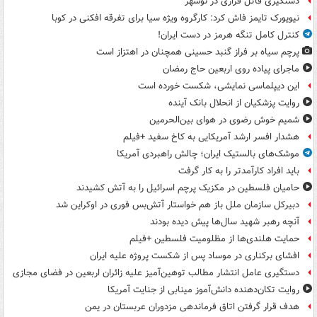
دستگیری قاتل فراری در نوشهر
نیویورک تایمز فاش کرد: کارگروه ویژه سیا برای تفرقه افکنی در کوبا
کنترل کامل تنگه هرمز در دست ایران!
پرچم سیاه بر فراز گنبد حسینی همچنان در اهتزاز است
ماجرای پیاده روی اربعین حاج رمضان
این دیپلماسی نمایشی، شکست خورده است
روایت پزشکیان از انحلال بانک آینده
شمیم خوش رضوی در هوای بین‌الحرمین
هشدار افسر ارشد آمریکایی به کاخ سفید +فیلم
موشک‌های بالستیک ایران؛ چالش راهبردی آمریکا
باید افراد کارآمدتر را به کار گرفت
حامیان فلسطین در مکزیک پرچم اسرائیل را به آتش کشیدند
دبیرکل سازمان ملل باز هم خواستار آتش‌بس فوری در اوکراین شد
آنچه رهبر شهید سال‌ها پیش دیده بودند
حمایت هلندی‌ها از مظلومیت فلسطین +فیلم
افشای برکناری در موساد پس از شکست پروژه علیه ایران
دستگیری عامل انتشار مطالب توهین‌آمیز علیه زائران اربعین در فضای مجازی
روایت تکان‌دهنده دانش‌آموز مینابی از جنایت آمریکا
هدف قرار گرفتن اتاق‌ فرماندهی مزدوران عربستان در یمن