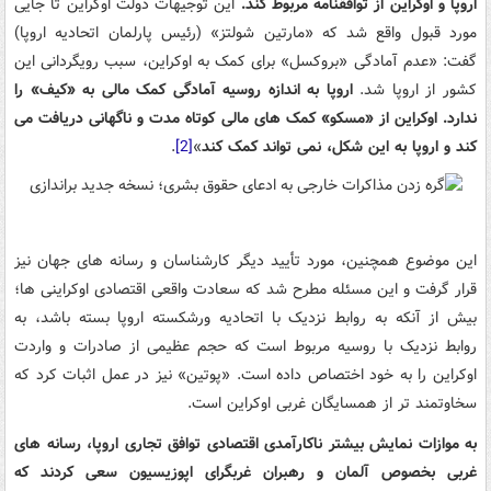
اروپا و اوکراین از توافقنامه مربوط کند.
این توجیهات دولت اوکراین تا جایی
مورد قبول واقع شد که «مارتین شولتز» (رئیس پارلمان اتحادیه اروپا)
گفت: «عدم آمادگی «بروکسل» برای کمک به اوکراین، سبب رویگردانی این
کشور از اروپا شد.
اروپا به اندازه روسیه آمادگی کمک مالی به «کیف» را
ندارد. اوکراین از «مسکو» کمک های مالی کوتاه مدت و ناگهانی دریافت می
کند و اروپا به این شکل، نمی تواند کمک کند
»
[2]
.
این موضوع همچنین، مورد تأیید دیگر کارشناسان و رسانه های جهان نیز
قرار گرفت و این مسئله مطرح شد که سعادت واقعی اقتصادی اوکراینی ها؛
بیش از آنکه به روابط نزدیک با اتحادیه ورشکسته اروپا بسته باشد، به
روابط نزدیک با روسیه مربوط است که حجم عظیمی از صادرات و واردت
اوکراین را به خود اختصاص داده است. «پوتین» نیز در عمل اثبات کرد که
سخاوتمند تر از همسایگان غربی اوکراین است.
به موازات نمایش بیشتر ناکارآمدی اقتصادی توافق تجاری اروپا، رسانه های
غربی بخصوص آلمان و رهبران غربگرای اپوزیسیون سعی کردند که