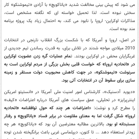
می شود که پیش بینی مخالفت شدید «یاناکویچ» با آزادی «تیموشنکو» کار
سختی نبوده است. لذا تحمیل خواسته ای که نگفته مشخص است،
مذاکرات اوکراین- اروپا را نابود می کند، به احتمال زیاد یک پروژه برنامه
مند بوده است.
در اصل، اروپا و آمریکا که با شکست بزرگ انقلاب نارنجی در انتخابات
2010 میلادی مواجه شدند در تلاش برای، به قدرت رساندن تیم جدیدی از
غربگرایان محض در اوکراین بودند. ت
مام عملیات گره زدن عضویت اوکراین
در «اتحادیه اروپا» که خواست قلبی بخش بزرگی از مردم اوکراین است به
سرنوشت «تیموشنکو»، در جهت کاهش محبوبیت دولت مستقر و زمینه
سازی برای سقوط آن در انتخابات آتی بود.
«دیوید آدسنیک»، کارشناس امور امنیت ملی آمریکا در «انستیتو امریکن
اینترپرایز» در تحلیلی، عمق سیاست های آمریکا درباره اعتراضات «کیف»
را مطرح کرد و نوشت: «
اعتراضات هر چند که حول توافقنامه «اتحادیه
اروپا» شکل گرفت اما به معنای مقاومت در برابر فساد «یاناکویچ» و رفتار
مستبدانه او بود.
بالاترین مطالبه معترضین آن بود که «یاناکویچ» هر چه
زودتر استعفاء دهد ... تا کنون، دیپلماسی غربی باعث برانگیخته شدن توده