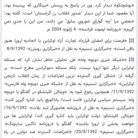
«يوشچنکو» ديدار کرد. وی در پاسخ به پرسش خبرنگاری که پرسیده بود،
آيا مقصود شما از اين دیدار "صدور انقلاب رز گرجستان" است؛ گفته بود:
«بعضي مرا "چه گواراي شوروي سابق" مي دانند، من اين را جدي نمي
گيرم»- «روزنامه لوموند فرانسه»- 6 ژانویه 2004 م.
[2]
«فرصت برای امضای قرارداد تجارت آزاد اوکراین با اتحادیه اروپا هنوز
باقی است»- «خبرگزاری تسنیم» به نقل از «خبرگزاری رویترز»- 8/9/1392
[3]
««شبکه خبری دویچه وله» طی تحلیلی خاطر نشان کرد که مسئله
اوکراین دیگر تنها اروپا نیست، بلکه مسئله دموکراسی مطرح است»- بر
گرفته از: «شکل گیری گسترده ترین اعتراضات از زمان انقلاب نارنجی
اوکراین»- «خبرگزاری تسنیم» به نقل از «شبکه خبری دویچه وله فارسی»-
11/9/1392/ همچنین رجوع شود به: «ویتالی کلیتشکو در گفتگو با دویچه
وله: سیستم سیاسی اوکراین فاسد است/ یاناکویچ باید کناره گیری کند»-
«خبرگزاری تسنیم» به نقل از «روزنامه هامبورگر ابند بلات»- 16/9/1392/
«ویتالی کلیتشکو: دولت اوکراین باید کناره گیری کند/ اوکراینی ها می
خواهند بخشی از اروپا باشند»- گفتگو با «روزنامه تاگس سایتونگ»-
«خبرگزاری تسنیم»- 20/9/1392/ «اعتراضات گسترده ضد دولتی در راه