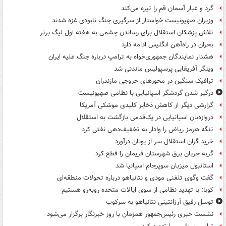
گرد و غبار آسمان قم را تیره می‌کند
وزیران صهیونیست خواستار از سرگیری جنگ نابودی غزه شدند
تلاش پزشکان استقلال برای رساندن چشمی به هفته اول لیگ برتر
بحران در راه‌آهن انگلیس ادامه دارد
هشدار نمایندگان جمهوری‌خواه به ترامپ درباره جنگ علیه ایران
وینگر آفریقایی پرسپولیس ماندنی شد
ترافیک سنگین در محورهای خروجی مازندران
درگیر شدن گردشگر اسپانیایی با نظامی صهیونیست
گزارشی دیگر از کاهش ذخایر کلیدی موشکی آمریکا
دروازه‌بان اسپانیایی در یک‌قدمی بازگشت به استقلال
تنگه هرمز ریاض را وادار به تخفیف‌دهی نفتی کرد
خرید گران استقلال سر از یونان درآورد
گربه جریان برق شهرستان فریمان را قطع کرد
استانبول میزبان سوپرجام اسپانیا شد
گفت وگوی تلفنی مودی و نتانیاهو درباره تحولات منطقه‌ای
کوبا: با تهدید نظامی از سوی ایالات متحده روبه‌رو هستیم
توسل رفیق آرژانتینی نتانیاهو به سرکوب
نشست خبری رئیس‌جمهور همزمان با روز خبرنگار برگزار می‌شود