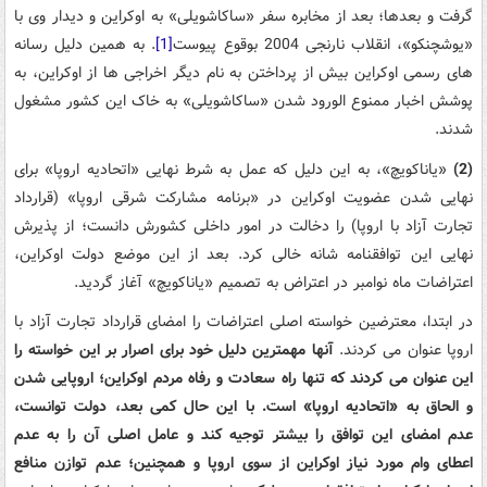
گرفت و بعدها؛ بعد از مخابره سفر «ساکاشویلی» به اوکراین و دیدار وی با
«یوشچنکو»، انقلاب نارنجی 2004 بوقوع پیوست
[1]
. به همین دلیل رسانه
های رسمی اوکراین بیش از پرداختن به نام دیگر اخراجی ها از اوکراین، به
پوشش اخبار ممنوع الورود شدن «ساکاشویلی» به خاک این کشور مشغول
شدند.
(2)
«یاناکویچ»، به این دلیل که عمل به شرط نهایی «اتحادیه اروپا» برای
نهایی شدن عضویت اوکراین در «برنامه مشارکت شرقی اروپا» (قرارداد
تجارت آزاد با اروپا) را دخالت در امور داخلی کشورش دانست؛ از پذیرش
نهایی این توافقنامه شانه خالی کرد. بعد از این موضع دولت اوکراین،
اعتراضات ماه نوامبر در اعتراض به تصمیم «یاناکویچ» آغاز گردید.
در ابتدا، معترضین خواسته اصلی اعتراضات را امضای قرارداد تجارت آزاد با
اروپا عنوان می کردند.
آنها مهمترین دلیل خود برای اصرار بر این خواسته را
این عنوان می کردند که تنها راه سعادت و رفاه مردم اوکراین؛ اروپایی شدن
و الحاق به «اتحادیه اروپا» است. با این حال کمی بعد، دولت توانست،
عدم امضای این توافق را بیشتر توجیه کند و عامل اصلی آن را به عدم
اعطای وام مورد نیاز اوکراین از سوی اروپا و همچنین؛ عدم توازن منافع