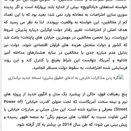
خواسته استعفای «یاناکویچ» بیش از اندازه بلند پروازانه است و اگر پدیده
سوری سازی اعتراضات به معادله وارد نمی شد؛ بعید بود که با این تعداد
کم از مخالفین، این خواسته به واقعیت بپیوندد. لذا به نظر می رسید که
هدف اصلی از اعتراضات، تغییر رفتار دولت اوکراین درباره پذیرش شروط
اروپاست، زیرا تحصن مخالفین در مهمترین خیابان های پایتخت؛ باعث شد
که کشور و دولت متحمل هزینه های فراوان اقتصادی شوند. دولت نیز
بدلیل عدم مبارزه جدی با مخالفین در سایه هشدارهای مداخله آمیز
«ناتو» و آمریکا، نتوانست این شراط بغرنج را کنترل کند و این روند
فرسایشی شده اعتراضات، به سقوط دولت مستقر انجامید.
پنج رهیافت فوق، حاکی از پیشبرد یک مدل و الگوی جدید از پروژه های
نَرم و نیمه سخت آمریکاست که تحت عنوان
"
قدرت خیابانی
"
(
Power of
Street
) معرفی و مدلیزه شده است. این مدل مبتنی بر مبارزات خیابانی با
کمی تفاوت نسبت به
"
انقلاب های مرسوم رنگی
"
به منصه ظهور رسیده و
پیش بینی می شود؛ که طی سال 2014 م. بیشتر به کار گرفته شود.