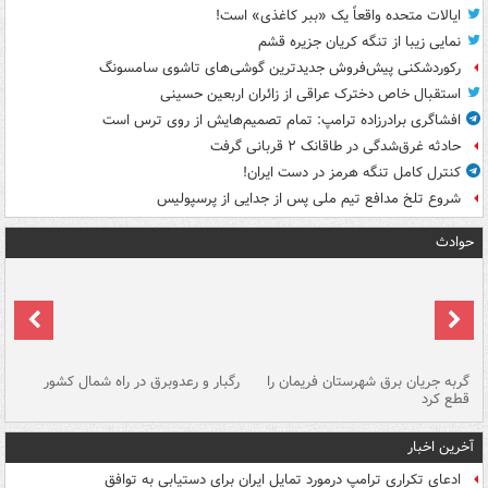
ایالات متحده واقعاً یک «ببر کاغذی» است!
نمایی زیبا از تنگه کریان جزیره قشم
رکوردشکنی پیش‌فروش جدیدترین گوشی‌های تاشوی سامسونگ
استقبال خاص دخترک عراقی از زائران اربعین حسینی
افشاگری برادرزاده ترامپ: تمام تصمیم‌هایش از روی ترس است
حادثه غرق‌شدگی در طاقانک ۲ قربانی گرفت
کنترل کامل تنگه هرمز در دست ایران!
شروع تلخ مدافع تیم ملی پس از جدایی از پرسپولیس
حوادث
گربه جریان برق شهرستان فریمان را
رگبار و رعدوبرق در راه شمال کشور
قطع کرد
گذ
آخرین اخبار
ادعای تکراری ترامپ درمورد تمایل ایران برای دستیابی به توافق