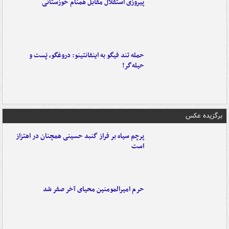
پیروزی استقلال مقابل همنام خوزستانی
حمله تند فیگو به اینفانتینو: دروغگو، پَست‌ و
حیله‌گر!
برگزیده عکس
پرچم سیاه بر فراز گنبد حسینی همچنان در اهتزاز
است
حرم امیرالمومنین محیای آخر صفر شد