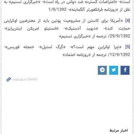
است»- «اعتراضات گسترده ضد دولتی در راه است»- «خبرگزاری تسنیم» به
نقل از «روزنامه فرانکفورتر آلگماینه»- 1/9/1392
[4]
«آمریکا برای کاستن از مشروعیت پوتین باید از معترضین اوکراینی
حمایت کند»- «دیوید آدسنیک»- «انستیتو امریکن اینترپرایز»-
29/9/1392/ ترجمه از «خبرگزاری تسنیم»
[5]
«چرا اوكراين مهم است؟»- «گِرگ استیل»- «مجله فوربس»-
12/9/1392/ ترجمه از «روزنامه اعتماد»
اخبار مرتبط