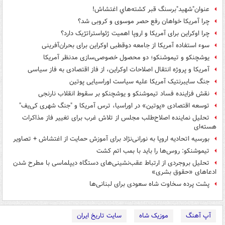
عنوان"شهيد"برسنگ قبر کشته‌هاي اغتشاش!
چرا آمریکا خواهان رفع حصر موسوی و کروبی شد؟
چرا اوکراین برای آمریکا و اروپا اهمیت ژئواستراتژیک دارد؟
سوء استفاده آمریکا از جامعه دوقطبی اوکراین برای بحران‌آفرینی
یوشچنکو و تیموشنکو؛ دو محصول خصوصی‌سازی مدنظر آمریکا
آمریکا و پروژه انتقال اصلاحات اوکراین، از فاز اقتصادی به فاز سیاسی
جنگ‌ سایبرنتیک آمریکا علیه سیاست اوراسیایی پوتین
نقش فزاینده فساد تیموشنکو و یوشچنکو بر سقوط انقلاب نارنجی
توسعه اقتصادی «پوتین» در اوراسیا، ترس آمریکا و "جنگ شهری کی‌یف"
تحلیل نماینده اصلاح‌طلب مجلس از تلاش غرب برای تغییر فاز مذاکرات
هسته‌ای
بورسیه اتحادیه اروپا به نورانی‌نژاد برای آموزش حمایت از اغتشاش + تصاویر
تیموشنکو: روس‌ها را باید با بمب اتم کشت
تحلیل بروجردی از ارتباط عقب‌نشینی‌های دستگاه دیپلماسی با مطرح شدن
ادعاهای «حقوق بشری»
پشت پرده سخاوت شاه سعودی برای لبنانی‌ها
آپ آهنگ
موزیک شاه
سایت تاریخ ایران