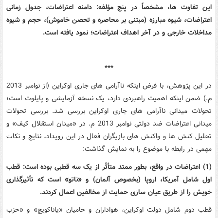
این تفاوت ها، مشخصاً در پنج مؤلفه: دامنه اعتراضات، جدول زمانی
اعتراضات، شیوه مبارزه (مبتنی بر محاصره و تحصن خاموش)، حجم و شیوه
مداخلات خارجی و در آخر اهداف اعتراضات؛ نمود یافته است.
***
در این پژوهش، با فرض اینکه ناآرامی های جاری اوکراین (از نوامبر 2013
م.) ضمن اینکه اهمیت راهبردی دارد، یک نسخه آزمایشی و پایلوت است؛
تحولات میدانی ناآرامی های جاری اوکراین بررسی شد. بررسی تحولات
میدانی اعتراضات ضد دولتی نوامبر 2013 م. در «میدان استقلال کیف» و
تحلیل کنش ها و واکنش های بازیگران فعال در این رویداد، نتایج و نکات
مهمی در رابطه با موضوع را به نمایش گذاشت:
(1) اعتراضات در واقع، بطور ممتد متأثّر از یک سه قطبی بوده است: قطب
اول شامل آمریکا، اروپا (بخصوص آلمان) و «ناتو» است که تأثیرگذاری
خویش را از طریق عیان سازی حمایت از مخالفین اعمال کردند.
قطب دوم شامل دولت اوکراین، هواداران و حامیان «یاناکویچ» و «حزب