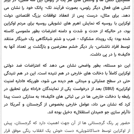
همچنین کنش ها و واکنش های هر یک از رئوس این سه قطبی، در برابر
کنش های فعال دیگر رئوس، بصورت فرآیند تک- پاتک خود را نشان می
دهد.
برای مثال، درست پس از انعقاد توافقات بزرگ اقتصادی دولت
اوکراین با روسیه که نمایش اهرم های تشویقی روسیه برای مردم اوکراین
بود، در حالیکه از حدت و شدت و دامنه اعترضات بطور ملموسی کاسته
شده بود؛ یک رویداد مشکوک - ضرب و شتم شبانگاهی یک خبرنگار منتقد
توسط افراد ناشناس- بار دیگر خشم معترضین و بازگشت پر تعداد آنها به
«کیف» را در پی داشت.
این دو مسئله، بطور واضحی نشان می دهد که اعتراضات ضد دولتی
اوکراین کاملاً با دخالت های خارجی در هم تنیده است. این در هم تنیدگی
حتی در سطح عملیاتی و میدانی هم دیده می شود، طوریکه «اداره امنیت
اوکراین» (
SBU
) بعد از درخواست یکی از نمایندگان «رادا» برای تحقیق در
رابطه با دخالت خارجی ها در بی ثباتی های «کیف»؛ به مدارکی دست پیدا
کرد که نشان می داد، عوامل خارجی بخصوص از گرجستان و آمریکا در
ناآرام سازی جو «میدان استقلال» دخیل بوده اند.
حضور پر رنگ گرجستانی ها از آن جهت اهمیت دارد که گرجستان، پیش
از اوکراین توسط «ساکاشویلی» دست خوش یک انقلاب رنگی موفق قرار