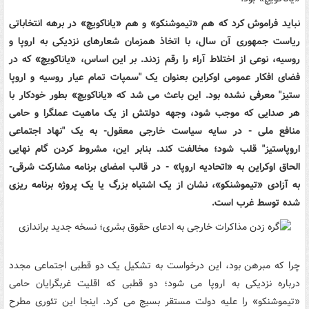
نباید فراموش کرد که هم «تیموشنکو» و هم «یاناکویچ» در برهه انتخاباتی
ریاست جمهوری آن سال، با اتخاذ همزمان شعارهای نزدیکی به اروپا و
روسیه، نوعی از اختلاط آراء را رقم زدند. بر این اساس، «یاناکویچ» که در
فضای افکار عمومی اوکراین بعنوان یک
"
سمپات تمام عیار روسیه و اروپا
ستیز
"
معرفی نشده بود. این باعث می شد که «یاناکویچ» بطور خودکار با
هر صدایی که موجب شود، وجهه دولتش از یک ماهیت عملگرا و حامی
منافع ملی - در سایه سیاست خارجی معقول- به یک
"
نهاد اجتماعی
اروپاستیز
"
قلب شود؛ مخالفت کند. بنابر این، مشروط کردن گام نهایی
الحاق اوکراین به «اتحادیه اروپا» - در قالب امضای برنامه مشارکت شرقی-
به آزادی «تیموشنکو»، نشان از یک اشتباه بزرگ یا یک پروژه برنامه ریزی
شده توسط غرب است.
چرا که مبرهن بود، این درخواست به تشکیل یک دو قطبی اجتماعی مجدد
درباره نزدیکی به اروپا می شود؛ دو قطبی که اقلیت غربگرایان حامی
«تیموشنکو» را علیه دولت مستقر بسیج می کرد. اینجا این تئوری مطرح