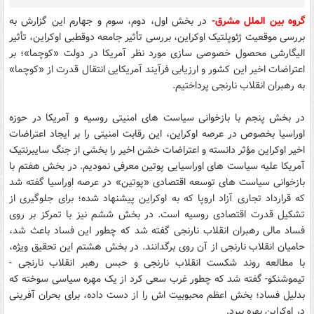
گروه بین الملل مشرق-
در بخش اول، دوم، سوم و جهارم اين گزارش به
بررسی موقعیت ژئوپلتیک اوکراین، بررسی تأثیر جامعه دوقطبی اوکراین، تأثیر
الیگارشی محصول خصوصی سازی مورد نظر آمریکا در دولت «کوچما»؛ بر
اعتراضات اخیر این کشور و ارزیابی فرآیند آمریکایی انتقال قدرت از «کوچما»
به رهبران انقلاب نارنجی پرداختيم.
در بخش پنجم با بازخوانی سیاست های امنیتی روسیه و آمریکا در حوزه
اوراسیا بخصوص در عرصه اوکراین، این رقابت امنیتی را بر ایجاد اعتراضات
اخیر اوکراین مؤثر دانسته و اعتراضات خشن اخیر را بخشی از جنگ سایبرنتیک
آمریکا علیه سیاست های اوراسیایی پوتین معرفی نمودیم. در بخش هفتم با
بازخوانی سیاست های توسعه اقتصادی «پوتین» در عرصه اوراسیا گفته شد
که قرارداد تجاری آزاد اروپا که به اوکراین پیشنهاد شده؛ برای جلوگیری از
تشکیل قدرت اقتصادی روسیه است. در بخش ششم نیز با تمرکز بر روی
فساد مالی رهبران انقلاب نارنجی گفته شد که چطور این فساد باعث شد،
حامیان انقلاب نارنجی از آن روی برگدانند. در بخش هشتم این تحقیق ویژه،
با مطالعه روند شکست انقلاب نارنجی و حبس رهبر انقلاب نارنجی -
تیموشنکو- گفته شد که چطور غرب سعی کرد از یک مهره سیاسی سوخته که
بدلیل فساد؛ بخش اعظم محبوبیت اش را از دست داده، برای بحران آفرینی
در اوکراین بهره ببرد.