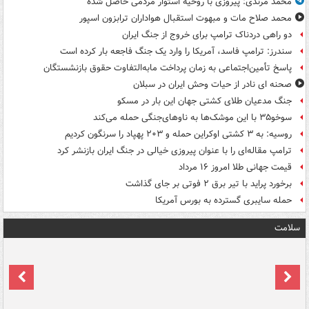
محمد مرندی: پیروزی با روحیه استوار مردمی حاصل شده
محمد صلاح مات و مبهوت استقبال هواداران ترابزون اسپور
دو راهی دردناک ترامپ برای خروج از جنگ ایران
سندرز: ترامپ فاسد، آمریکا را وارد یک جنگ فاجعه بار کرده است
پاسخ تأمین‌اجتماعی به زمان پرداخت مابه‌التفاوت حقوق بازنشستگان
صحنه ای نادر از حیات وحش ایران در سبلان
جنگ مدعیان طلای کشتی جهان این بار در مسکو
سوخو۳۵ با این موشک‌ها به ناوهای‌جنگی حمله می‌کند
روسیه: به ۳ کشتی اوکراین حمله و ۲۰۳ پهپاد را سرنگون کردیم
ترامپ مقاله‌ای را با عنوان پیروزی خیالی در جنگ ایران بازنشر کرد
قیمت جهانی طلا امروز ۱۶ مرداد
برخورد پراید با تیر برق ۲ فوتی بر جای گذاشت
حمله سایبری گسترده به بورس آمریکا
سلامت
ت