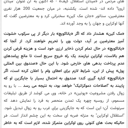
های مردمی در «میدان استقلال کیف» - که اکنون به آن عنوان
"
میدان
اروپا
"
داده اند- شده است. یکشنبه، در میان جمعیت 200 هزار نفری
معترضین، سناتور «جان مک کین» سخنرانی کرد و به معترضین گفت که
آنها اوکراین و جهان را به وجد آورده اند.
«مک کین» هشدار داد که اگر «یاناکویچ» بار دیگر از پی سرکوب خشونت
آمیز معترضین بر آید، دولت وی را تحریم خواهند کرد. از آنجا که
«یاناکویچ» در حال تمام کردن ذخایر ارزی خود است و هزینه قرض کردن
هم بالاست، اوکراین نیازمند یک راه خروج سریع است تا مانع پیامد‌های
عدم پرداخت بدهی های خارجی شود. با این حال «صندوق بین المللی
پول» پیش از این، شرایط لازم برای اعطای وام را اعلان کرده است، اگر
«یاناکویچ» کناره گیری کند؛ صندوق به احتمال بسیار با جایگزین او که
پایبند به
"
اصلاحات دموکراتیک
"
خواهد بود، به نتیجه می رسد
... با رو به
زوال رفتن مشروعیت «پوتین» در خانه، وی می کوشد از طریق تبلیغات
مسموم، از روسیه چهره یک تمدن منحصر به فرد را نمایش دهد که
سرنوشت آن؛ این است که به جایگزینی برای غرب رو به زوال تبدیل شود.
"
استقلال اوکراین
"
به منزله ضربه ای سخت به این چشم انداز است.
در
حالیکه بحث های کنونی روی اوکراین متمرکز شده، لازم است که به خاطر