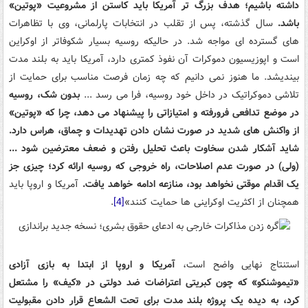
داشته باشیم؛ هدف بزرگ تر آمریکا باید کاستن از مشروعیت «پوتین»
باشد.
سال گذشته، پس از تقلب در انتخابات پارلمانی، وی با تظاهرات
های گسترده ای مواجه شد. در حالیکه روسیه بسیار شکوفاتر از اوکراین
است و اپوزیسیون دموکرات آن نفوذ کمتری دارد، آمریکا باید به بلند مدت
بیندیشد. ما هنوز نمی دانیم که چه زمان فرصت مناسب برای حمایت از
تلاشی دموکراتیک در داخل خود روسیه، فرا می رسد ...
بدون شک، روسیه
در موضع تدافعی فرورفته و امتیازاتی را پیشنهاد می دهد، چرا که «پوتین»
از واکنش های شدید در صورت نشان دادن تهدیدات و چماق، هراس دارد.
شاید آشکار شدن سخاوت باعث تحلیل رفتن و ضعف معترضین شود ...
(ولی) در صورت عدم اصلاحات، راه خروجی که روسیه ارائه کرد؛ چیزی جز
یک اقدام موقتی نخواهد بود، منازعه ادامه خواهد یافت.
آمریکا و اروپا باید
همچنان از اکثریت اوکراینی ها حمایت کنند»
[4]
.
استنتاج نهایی واضح است،
آمریکا و اروپا از ابتدا به بازی آزادی
«تیموشنکو» که چون کبریتی اعتراضات ضد دولتی در «کیف» را مشتعل
کرد، به دیده یک پروژه بلند مدت برای تحت الشعاع قرار دادن مقبولیت