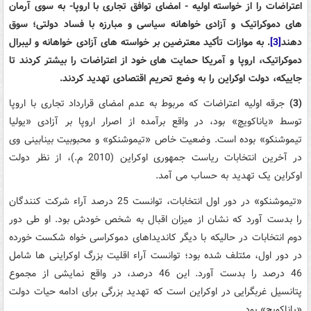
اعتراضات را از خواسته اولیه - امضای توافق تجاری با اروپا- به سوی آرمان
های دموکراتیک و آزادی خواهانه سیاسی و مبارزه با فساد دولتی؛ سوق
دهند
[3]
. به موازات تأکید معترضین بر خواسته های آزادی خواهانه و لیبرال
دموکراتیک، اروپا و آمریکا حمایت های خود از اعتراضات را بیشتر کردند تا
جاییکه، دولت اوکراین را به وضع تحریم اقتصادی تهدید کردند.
(3)
جرقه اولیه اعتراضات که مربوط به عدم امضای قرارداد تجاری با اروپا
توسط «یاناکویچ» بود، در واقع برآمده از اصرار اروپا بر آزادی «یولیا
تیموشنکو» بوده است. وضعیت خاص «تیموشنکو» و محبوبیت بینابینی وی
در آخرین انتخابات ریاست جمهوری اوکراین (2010 م.)، از نظر دولت
اوکراین یک تهدید به حساب می آمد.
«تیموشنکو» در دور اول انتخابات، توانست 25 درصد آراء شرکت کنندگان
را بدست آورد که نشان از میزان اقبال به شخص خودش بود. او طی دور
دوم انتخابات در حالیکه با دیگر کاندیداهای دموکراسی خواه شکست خورده
در دور اول، مئتلف شده بود؛ توانست آراء اقلیت بزرگ اوکراینی ها شامل
46 درصد را بدست آورد. این 46 درصد، در واقع نمایشی از مجموع
پتانسیل غربگرایی در اوکراین است که تهدید بزرگی برای ادامه حیات دولت
«یاناکویچ» بود.