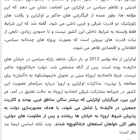
امنیتی و تلاطم سیاسی در اوکراین می انجامد، نشان می دهد که این
مؤلفه ها؛ بطور عمده از الیگارشی های حاکم بر اوکراین و رقابت های
ژئوپلتیک دو قدرت شرقی و غربی ناشی می شود. گفته شد که این شرایط
فقط وابسته به شرایط داخلی این کشور نیست و تا حدودی زیادی، تابعی از
نیات قدرت های بیرونی است که بصورت پروژه های چندلایه سیاسی،
اطلاعاتی و اقتصادی ظاهر می شوند.
اوکراین از ماه نوامبر 2013 م. بار دیگر، شاهد زلزله سیاسی در خیابان های
«کیف» بوده است. پس از آنکه مشخص شد، دولت «یاناکویچ» حاضر
نیست، شرط «اتحادیه اروپا» مبنی بر تحویل «تیموشنکو» به «آلمان» برای
معالجه را بپذیرد؛ مذاکرات اوکراین و اروپا درباره سرانجام عضویت این
کشور در «برنامه مشارکت شرقی اتحادیه اروپا» به حالت تعلیق در آمد.
در
این بین، غربگرایان اوکراینی که بیشتر ساکن مناطق غربی بودند و اکثریت
جمعیتی در «کیف» را شامل می شوند، با هدف مجبورسازی دولت به
پذیرش شروط اروپا؛ به خیابان ها ریختند و پس از مقاومت های دولتی،
بطور کلی خواهان استعفای «یاناکویچ» شدند.
چند نکته اساسی اینجا مد
نظر است: