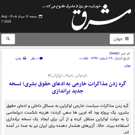
جمعه ۱۶ مرداد ۱۴۰۵ -
Aug
7 2026
جهان
کد خبر
294481
تاریخ انتشار:
۲۸ اسفند ۱۳۹۲ - ۰۰:۵۵
۰ نظر
چاپ
جهان
بازخواني تحولات اوکراين/9
گره زدن مذاکرات خارجی به ادعای حقوق بشری؛ نسخه
جدید براندازی
گره زدن مذاکرات سیاست خارجی اوکراین به مسائل داخلی و ادعای حقوق
بشری، یک پروژه بود که غربی ها سعی کردند؛ هزینه شکست دیپلماسی
را به دولت اوکراین منتقل کرده و از آن برای ایجاد یک نسخه براندازی
استفاده ببرند. حالا، آژیرهای هشدار دهنده برای ایران نیز به صدا در آمده
اند.