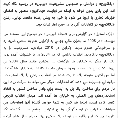
«یاناکویچ» و دولتش و همچنین مشروعیت «پوتین» در روسیه نگاه کرده
اند. این بازی بدون توجّه به اینکه در نهایت، «یاناکویچ» مجبور به امضای
قرارداد تجاری با اروپا می شود یا خیر، به پیش رفت؛ مقصد نهایی، رفتن
«یاناکویچ» در انتخابات آتی یا در حین اعتراضات بود.
«گِرک استیل» در گزارشی برای «مجله فوربس» در توضیح این مسئله می
نویسد: «در 2008 م. بحران مالي جهاني به اوكراين هم به سختي ضربه زد
و سرخوردگي عموم مردم اوكراين در 2010 میلادی، مشروعيت را به
«ياناكويچ» بازگرداند. انقلاب نارنجي كه در 2004 م. با خشونت آمده بود،
يك بار ديگر به خيابان ها بازگشت ... اوكراين مانند سال 2004 بي
پرواست: زماني كه همه با وجود سرماي منجمد كننده، به خيابان ها آمدند.
اما من اكنون متوجه يك تفاوت شده ام. انقلاب نارنجي با يك استراحت،
بيانيه اي جسورانه مي دهد كه انتخابات؛ ديگر نمي تواند به سرقت رود.
اين
بار مردم براي ساختن يك پل به آينده، براي وادار ساختن كشور به اتخاذ
استانداردهاي بين المللي به خيابان ها آمده اند. ميدان انقلاب نارنجي
تغيير كرده است، اينجا هر كس به شما خواهد گفت؛ آنها اصلاحات مي
خواهند.
بنابراين درباره چگونگي وقايع اوكراين، چشم ها را گشوده نگه
داريد؛ چرا كه اين وقايع مي تواند، يك سكوي پرتاب براي سال هاي آينده