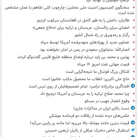
ترامپ سوئیس را تهدید کرد
سخنگوی کمیسیون امنیت ملی مجلس: چارچوب کلی تفاهم با عمان مشخص
شده است
طالبان: داعش را به طور کامل در افغانستان سرکوب کردیم
امضای سران پاکستان، عربستان و ترکیه برای «دفاع جمعی»
رگبار و رعدوبرق در راه شمال کشور
تصاویر جدید از پهپادهای منهدم‌شده آمریکا توسط سپاه
انصارالله: متجاوزان سعودی در یمن در امان نخواهند بود
پوتین و محمد بن زاید درباره اوضاع منطقه خلیج فارس گفت‌وگو کردند
قیمت جهانی نفت امروز ۱۶ مرداد
اشکال بزرگ فوتبال ما نتیجه‌گرایی است
حاج علی اکبری: انقلاب ما محصول مکتب عاشورا است
افشاگری برادرزاده ترامپ: تمام تصمیم‌هایش از روی ترس است
چرا محمد صلاح ترکیه را به عربستان و آمریکا ترجیح داد
وقوع انفجار مهیب در مسکو
دست بالای ایران در مذاکرات جاری!
عکس‌های دیده نشده از رفاقت دو فرمانده‌ موشکی
قیمت بنزین مانند موشک بالا می‌رود اما مانند پر پایین می‌آید!
استقبال خاص دخترک عراقی از زائران اربعین حسینی