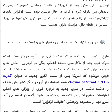
اوکراین بطور مکرر بعد از فروپاشی «اتحاد جماهیر شوروی»، بصورت
پاندولی بین بلوک شرق و غرب در حال نوسان بوده است. اوکراین بلحاظ
ژئواکنومیک بخاطر واقع شدن در حلقه ابتدایی مهمترین کریدورهای اروپا-
آسیایی در نقطه ثقل اوراسیا، دارای اهمیت است.
فارغ از توجه به رقابت های ژئوپلتیک شرقی- غربی آنچه مهمتر است، اینکه
بلوک غرب بعد از ناکارآمدی نسخه انقلاب رنگی در اوکراین؛ تلاش های
جدیدی برای تدوین و به‌کارگیری یک نسخه جدید را به راه انداخته است.
فرض می‌شود که آمریکا پس از تست الگوی جدید، با عنوان "
قدرت
خیابانی:
Power of Street
"، قصد استفاده از آن در دیگر کشورهای هدف
را داشته باشد. در سری جدید به برآورد گیری از ویژگی های اصلی
اعتراضات خشن اخیر در «کیف» پرداخته می شود.
آنچه در ادامه می آید
سری نهم از مجموعه پژوهشی "حقیقت اوکراین" است:
بررسی مؤلفه هایی که بطور مداوم و مستمر به بسترسازی شرایط ضد