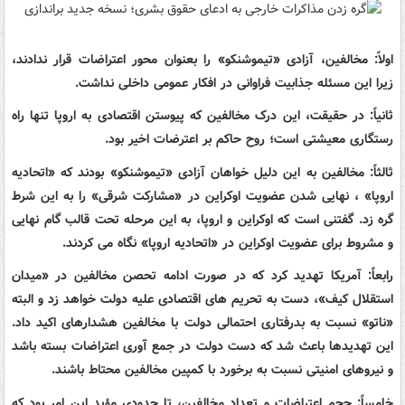
اولاً: مخالفین، آزادی «تیموشنکو» را بعنوان محور اعتراضات قرار ندادند،
زیرا این مسئله جذابیت فراوانی در افکار عمومی داخلی نداشت.
ثانیاً: در حقیقت، این درک مخالفین که پیوستن اقتصادی به اروپا تنها راه
رستگاری معیشتی است؛ روح حاکم بر اعترضات اخیر بود.
ثالثاً: مخالفین به این دلیل خواهان آزادی «تیموشنکو» بودند که «اتحادیه
اروپا» ، نهایی شدن عضویت اوکراین در «مشارکت شرقی» را به این شرط
گره زد. گفتنی است که اوکراین و اروپا، به این مرحله تحت قالب گام نهایی
و مشروط برای عضویت اوکراین در «اتحادیه اروپا» نگاه می کردند.
رابعاً: آمریکا تهدید کرد که در صورت ادامه تحصن مخالفین در «میدان
استقلال کیف»، دست به تحریم های اقتصادی علیه دولت خواهد زد و البته
«ناتو» نسبت به بدرفتاری احتمالی دولت با مخالفین هشدارهای اکید داد.
این تهدیدها باعث شد که دست دولت در جمع آوری اعتراضات بسته باشد
و نیروهای امنیتی نسبت به برخورد با کمپین مخالفین محتاط باشند.
خامساً: حجم اعتراضات و تعداد مخالفین، تا حدودی مؤید این امر بود که