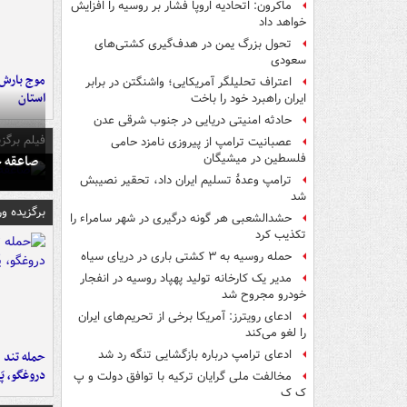
ماکرون: اتحادیه اروپا فشار بر روسیه را افزایش
خواهد داد
تحول بزرگ یمن در هدف‌گیری کشتی‌های
سعودی
اعتراف تحلیلگر آمریکایی؛ واشنگتن در برابر
استان
ایران راهبرد خود را باخت
حادثه امنیتی دریایی در جنوب شرقی عدن
فیلم برگزی
عصبانیت ترامپ از پیروزی نامزد حامی
صاعقه ج
فلسطین در میشیگان
ترامپ وعدۀ تسلیم ایران داد، تحقیر نصیبش
شد
برگزیده و
حشدالشعبی هر گونه درگیری در شهر سامراء را
تکذیب کرد
حمله روسیه به ۳ کشتی باری در دریای سیاه
مدیر یک کارخانه تولید پهپاد روسیه در انفجار
خودرو مجروح شد
ادعای رویترز: آمریکا برخی از تحریم‌های ایران
را لغو می‌کند
ادعای ترامپ درباره بازگشایی تنگه رد شد
حمله تند ف
دروغگو، پَ
مخالفت ملی گرایان ترکیه با توافق دولت و پ
ک ک