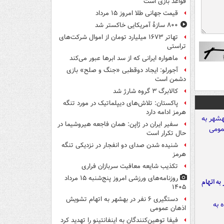
قواعد بازی است
قیمت جهانی طلا امروز ۱۵ مرداد
۸۰۰ سازۀ آمریکایی خاکستر شد
تهاتر ۱۶۷۳ میلیارد تومان از اموال شرکت‌های
تراستی
ماهواره ایرانی که از سد ابرها عبور می‌کند
آجورلو: ایجاد دوقطبی «جنگ و صلح‌» بازی
دشمن است
کالابرگ ۳ گروه شارژ شد
پاکستان: تلاش‌های دیپلماتیک در مورد تنگه
هرمز ادامه دارد
سفیر ایران در ژاپن: همان فاجعه هیروشیما در
حال تکرار است
شنیده شدن صدای دو انفجار در نزدیکی تنگه
هرمز
تکذیب شایعه معافیت سربازان فراری
روزنامه‌های ورزشی امروز پنج‌شنبه ۱۵ مرداد
شهر به اتهام
۱۴۰۵
دستگیری ۶ نفر در بهشهر به اتهام تشویش
اذهان عمومی
فیفا توهین‌کنندگان به اینفانتینو را تهدید کرد