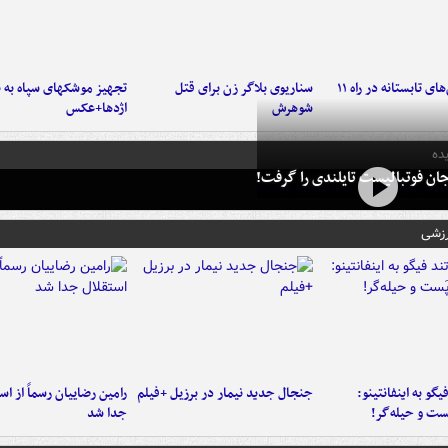
موج بارش‌های تابستانه در راه ۱۱
سناریوی بلاگر زن برای قتل
تجهیز موشکهای سپاه به 
شوهرش
اژدها+عکس
ده
ان فوتبالیست تایلندی را گرفت!
رزشی
یگو به اینفانتینو:
جنجال جدید نیمار در برزیل +فیلم
رامین رضاییان رسماً از اس
ست‌ و حیله‌گر!
جدا شد