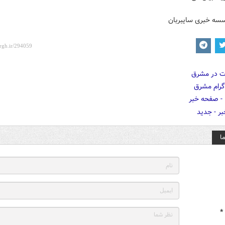
سسه خبری سایبربان
ا
*