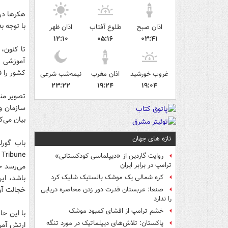
هکرها در 
با توجه ب
اذان صبح
طلوع آفتاب
اذان ظهر
۱۲:۱۰
۰۵:۱۶
۰۳:۴۱
تا کنون،
کشور را ف
غروب خورشید
اذان مغرب
نیمه‌شب شرعی
۲۳:۲۲
۱۹:۲۴
۱۹:۰۴
تصویر منت
سازمان وز
بیان می‌ک
تازه های جهان
e
روایت گاردین از «دیپلماسی کودکستانی»
ترامپ در برابر ایران
باشد، این
کره شمالی یک موشک بالستیک شلیک کرد
خجالت آور
صنعا: عربستان قدرت دور زدن محاصره دریایی
را ندارد
خشم ترامپ از افشای کمبود موشک
پاکستان: تلاش‌های دیپلماتیک در مورد تنگه
ارتش آمری