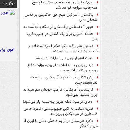
یمن: «فرار رو به جلو» عربستان با پاسخ
برگزیده 
همه‌جانبه‌ مواجه خواهد شد
پاکستان: اسرائیل هیچ حق حاکمیتی بر قدس
اشغالی ندارد
عبور ۲ نفت‌کش پاکستانی از تنگه باب‌المندب
حادثه امنیتی برای یک کشتی در جنوب غرب
یمن
دستیار علی اف: باکو هرگز اجازه استفاده از
آهوی ایران
خاک خود علیه ایران را نمیدهد
علت انفجار جبل‌علی امارات اعلام شد
دیدار پوتین با مقامات عالی‌رتبه وزارت دفاع
روسیه و انتصابات جدید
پکن تلافی کرد؛ ۶ نهاد آمریکایی در لیست
تحریمهای چین
کارشناس آمریکایی: ترامپ خودش هم می‌داند
ایران تسلیم نمی‌شود
ادعای ترامپ: تنگه هرمز پنج‌شنبه باز می‌شود!
ضربه سخت به لابی صهیونیستی؛ نامزد حامی
فلسطین در میشیگان پیروز شد
تاکید عربستان بر لزوم کاهش تنش با ایران از
طریق گفتگو