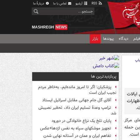
RSS
آرشیو
تماس با ما
دربارهٔ ما
MASHREGH
NEWS
یلم
دیدگاه
پیوندها
بازار
اپ
پربازدیدترین ها
پزشکیان: اگر تا امروز مانده‌ایم، به‌خاطر مردم
نجیب ایران است
ارتش ایالات
آقای گل جام جهانی مقابل اسرائیل ایستاد
 اظهارات
ت.
ترامپ وعدۀ تسلیم ایران داد، تحقیر نصیبش
شد
 سیستم‌های مرکز
پایان تلخ یک نزاع خانوادگی در دورود
است. این حمله
تجهیز موشکهای سپاه به نفس اژدها+عکس
 است.
تفاهم ایران و عمان در آستانه نهایی شدن