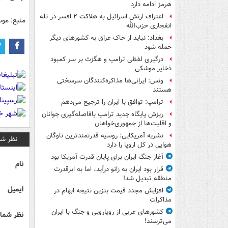
هرمز ادامه دارد
اعتراف ارتش اسرائیل به هلاکت ۲ افسر در تله
منبع: مو
انفجاری حزب‌الله
بغداد: نباید از خاک عراق به کشورهای دیگر
حمله شود
درگیری لفظی ترامپ و هگزث بر سر کمبود
ذخایر موشکی
ونس: ایرانی‌ها مذاکره‌کنندگان سرسختی
هستند
ترامپ: توافق با ایران را ترجیح می‌دهم
ریزش پایگاه جدید ترامپ بافاصله‌گیری جوانان
و اقلیت‌ها از جمهوری‌خواهان
نشریه آمریکایی: روسیه قدرتمندترین ناوگان
نظر شم
هوایی در کل اروپا را دارد
آغاز جنگ ایران برای پایان قدرت آمریکا بود
نام
قرار بود ایران به زانو درآید، اما به ابرقدرت
منطقه تبدیل شد!
ایمیل
افزایش مجدد قیمت بنزین نتیجه ابهام در
مذاکرات
کشورهای عربی از رویارویی و جنگ با ایران
نظر شما 
می‌ترسند!