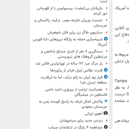
است
 آمریکا،
بازیکنان بی‌کیفیت، پرسپولیس را از قهرمانی
دور کردند
نشست وزیران خارجه مصر، ترکیه، پاکستان و
عربستان
 آنلاین
سناریوی بلاگر زن برای قتل شوهرش
ارت دفاع این
شبیه‌سازی حمله به پایگاه نیروهای دلتا فورس
.
آمریکا
دستگیری ۸ نفر از اشرار مسلح شاخص و
مربوط به
مرتبطین گروهک های تروریستی
ئول ارتش
راز مرگ مرد ۷۲ ساله در تهرانپارس فاش شد
قدرت نظامی ایران فراتر از برآوردها
قرار بود ایران به زانو درآید، اما به ابرقدرت
باب گورلی، مدیر فناوری سابق آژانس اطلاعات دفاعی ایالت متحده(DIA) به خبرگزاری Tampa
منطقه تبدیل شد!
، به نظر
عصبانیت ترامپ از پیروزی نامزد حامی
می‌رسد حاوی اطلاعات طبقه بندی نشده باشد. وی در ادامه می‌گوید که اگر ادعاهای SEA درست
فلسطین در میشیگان
لت متحده
واکنش کمال شرف به پاسخ کوبنده یمن به
عربستان سعودی
آهوی ایرانی
و فرماندهی
دردسر جدید برای سرخپوشان
مشاهده ۴ پلنگ در ارتفاعات میناب