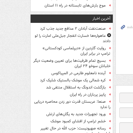
موج بارش‌های تابستانه در راه ۱۱ استان
آخرین اخبار
صنعت‌نفت آبادان ۲ مدافع جدید جذب کرد
ماهواره‌ها خسارت انفجار جبل‌علی امارت را لو
دادند
روایت گاردین از «دیپلماسی کودکستانی»
ترامپ در برابر ایران
بسیج تمام ظرفیت‌ها برای تعیین وضعیت دیگر
خلبانان سوخو ۲۴ ایران
آینده نامعلوم طارمی در المپیاکوس
کره شمالی یک موشک بالستیک شلیک کرد
بازگشت اندونگ به استقلال منتفی شد
پاییز پرباران در راه ایران
صنعا: عربستان قدرت دور زدن محاصره دریایی
را ندارد
ورود تجهیزات جدید به یگان‌های ارتش
خشم ترامپ از افشای کمبود موشک
رسانه صهیونیست: حزب الله در حال تغییر