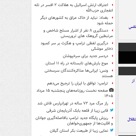
اعتراف ارتش اسرائیل به هلاکت ۲ افسر در تله
انفجاری حزب‌الله
بغداد: نباید از خاک عراق به کشورهای دیگر
حمله شود
نفس
دستگیری ۸ نفر از اشرار مسلح شاخص و
مرتبطین گروهک های تروریستی
درگیری لفظی ترامپ و هگزث بر سر کمبود
ذخایر موشکی
دردسر جدید برای سرخپوشان
موج بارش‌های تابستانه در راه ۱۱ استان
ونس: ایرانی‌ها مذاکره‌کنندگان سرسختی
هستند
ترامپ: توافق با ایران را ترجیح می‌دهم
صفحه نخست روزنامه‌های پنجشنبه ۱۵ مرداد
۱۴۰۵
راز مرگ مرد ۷۲ ساله در تهرانپارس فاش شد
قابی زیبا از قلعه بابک آذربایجان شرقی
ریزش پایگاه جدید ترامپ بافاصله‌گیری جوانان
تقلال
و اقلیت‌ها از جمهوری‌خواهان
نمایی زیبا از طبیعت بکر استان گیلان