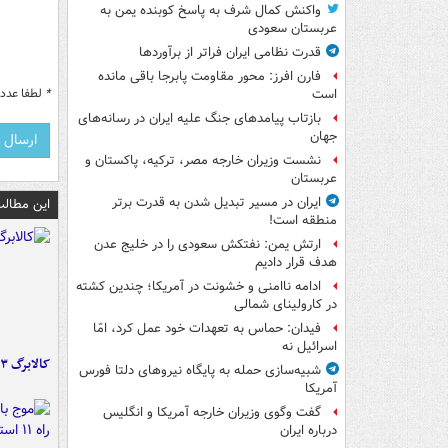
واکنش کمال شرف به پاسخ کوبنده یمن به
عربستان سعودی
قدرت نظامی ایران فراتر از برآوردها
فارن افرز: محور مقاومت پابرجا باقی مانده
*
لطفا عدد م
است
بازتاب پیامدهای جنگ علیه ایران در رسانه‌های
جهان
نشست وزیران خارجه مصر، ترکیه، پاکستان و
عربستان
ایران در مسیر تبدیل شدن به قدرت برتر
این مطالب
منطقه است!
ارتش یمن: نفتکش سعودی را در خلیج عدن
هدف قرار دادیم
ادامه ناامنی و خشونت در آمریکا؛ چندین کشته
در کارولینای شمالی
فیدان: حماس به تعهدات خود عمل کرد، امّا
اسرائیل نه
کالابرگ ۳ گروه شارژ شد
شبیه‌سازی حمله به پایگاه نیروهای دلتا فورس
آمریکا
گفت وگوی وزیران خارجه آمریکا و انگلیس
درباره ایران