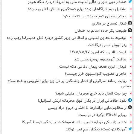
هشدار دبیر شورای عالی امنیت ملی به امریکا درباره تنگه هرمز
تشکیل تیم کارآگاهان زبده برای دستگیری عاملان قتل رجب‌زاده
مجتبی جباری تیم جدیدش را انتخاب کرد
شکار تمساح در مالزی
طبیعت بکر جاده اسالم به خلخال
توضیحات معاون امنیتی و انتظامی وزیر کشور درباره قتل حمیدرضا رجب زاده
پدر لیونل مسی درگذشت
قیمت طلا و سکه امروز ۱۴۰۵/۰۵/۱۷
هافبک آلومینیوم پرسپولیسی شد
فیدان: ایران هدف پیمان دفاعی مکه نیست
ماجرای تصویب کنوانسیون خزر چیست؟
روایت رسانه اسرائیلی از فشار واشنگتن بر تل‌آویو برای آتش‌بس و خلع سلاح
حماس
چرا بیت المال باید خرج مجرمان امنیتی شود؟
نفوذ اطلاعاتی ایران در یگان فوق محرمانه ارتش اسرائیل!
از مظلوم‌نمایی براندازها تا افشای دروغ مراد ویسی
رویای اف-۳۵ ترکیه در بن‌بست
ادعای زلنسکی درباره تامین ماهانه موشک‌های رهگیر توسط آمریکا
آمریکا نتوانست؛ دیگران هم نمی توانند