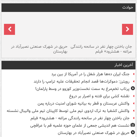
حوادث
جان باختن چهار نفر در سانحه رانندگی
حریق در شهرک صنعتی نصیرآباد در
حر
مراغه - هشترود+ فیلم
بهارستان
فی
آخرین اخبار
جنگ ایران ده‌ها هزار شغل را در آمریکا از بین برد
رویترز: دموکرات‌ها قصد انجام تحقیقات علیه ترامپ را دارند
پرتاب تخم‌مرغ به سمت نخست‌وزیر کوزوو در وسط پارلمان!
نقشه کشی برای فتنه و اصرار بر دروغ
واکنش عربستان و قطر به بیانیه شورای امنیت درباره یمن
واکنش کشفیا به ترک اردوی تیم ملی توسط کاپیتان تیم ملی والیبال نشسته
جان باختن چهار نفر در سانحه رانندگی مراغه - هشترود+ فیلم
نشست هم اندیشی جمعی از علمای حوزه علمیه قم با عراقچی
حریق در شهرک صنعتی نصیرآباد در بهارستان