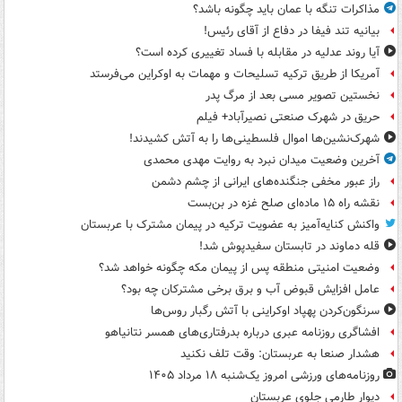
مذاکرات تنگه با عمان باید چگونه باشد؟
بیانیه تند فیفا در دفاع از آقای رئیس!
آیا روند عدلیه در مقابله با فساد تغییری کرده است؟
آمریکا از طریق ترکیه تسلیحات و مهمات به اوکراین می‌فرستد
نخستین تصویر مسی بعد از مرگ پدر
حریق در شهرک صنعتی نصیرآباد+ فیلم
شهرک‌نشین‌ها اموال فلسطینی‌ها را به آتش کشیدند!
آخرین وضعیت میدان نبرد به روایت مهدی محمدی
راز عبور مخفی جنگنده‌های ایرانی از چشم دشمن
نقشه راه ۱۵ ماده‌ای صلح غزه در بن‌بست
واکنش کنایه‌آمیز به عضویت ترکیه در پیمان مشترک با عربستان
قله دماوند در تابستان سفیدپوش شد!
وضعیت امنیتی منطقه پس از پیمان مکه چگونه خواهد شد؟
عامل افزایش قبوض آب و برق برخی مشترکان چه بود؟
سرنگون‌کردن پهپاد اوکراینی با آتش رگبار روس‌ها
افشاگری روزنامه عبری درباره بدرفتاری‌های همسر نتانیاهو
هشدار صنعا به عربستان: وقت تلف نکنید
روزنامه‌های ورزشی امروز یک‌شنبه ۱۸ مرداد ۱۴۰۵
دیوار طارمی جلوی عربستان