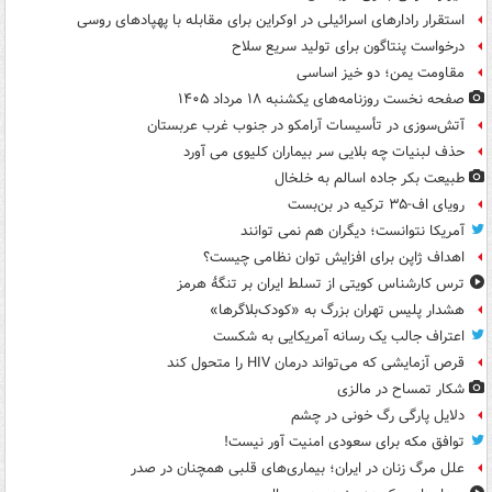
استقرار رادارهای اسرائیلی در اوکراین برای مقابله با پهپادهای روسی
درخواست پنتاگون برای تولید سریع سلاح
مقاومت یمن؛ دو خیز اساسی
صفحه نخست روزنامه‌های یکشنبه ۱۸ مرداد ۱۴۰۵
آتش‌سوزی در تأسیسات آرامکو در جنوب غرب عربستان
حذف لبنیات چه بلایی سر بیماران کلیوی می آورد
طبیعت بکر جاده اسالم به خلخال
رویای اف-۳۵ ترکیه در بن‌بست
آمریکا نتوانست؛ دیگران هم نمی توانند
اهداف ژاپن برای افزایش توان نظامی چیست؟
ترس کارشناس کویتی از تسلط ایران بر تنگۀ هرمز
هشدار پلیس تهران بزرگ به «کودک‌بلاگرها»
اعتراف جالب یک رسانه آمریکایی به شکست
قرص آزمایشی که می‌تواند درمان HIV را متحول کند
شکار تمساح در مالزی
دلایل پارگی رگ خونی در چشم
توافق مکه برای سعودی امنیت آور نیست!
علل مرگ زنان در ایران؛ بیماری‌های قلبی همچنان در صدر