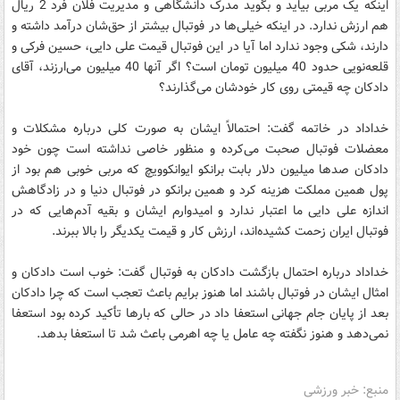
اینکه یک مربی بیاید و بگوید مدرک دانشگاهی و مدیریت فلان فرد 2 ریال
هم ارزش ندارد. در اینکه خیلی‌ها در فوتبال بیشتر از حق‌شان درآمد داشته و
دارند، شکی وجود ندارد اما آیا در این فوتبال قیمت علی دایی، حسین فرکی و
قلعه‌نویی حدود 40 میلیون تومان است؟ اگر آنها 40 میلیون می‌ارزند، آقای
دادکان چه قیمتی روی کار خودشان می‌گذارند؟
خداداد در خاتمه گفت: احتمالاً ایشان به صورت کلی درباره مشکلات و
معضلات فوتبال صحبت می‌کرده و منظور خاصی نداشته است چون خود
دادکان صدها میلیون دلار بابت برانکو ایوانکوویچ که مربی خوبی هم بود از
پول همین مملکت هزینه کرد و همین برانکو در فوتبال دنیا و در زادگاهش
اندازه علی دایی ما اعتبار ندارد و امیدوارم ایشان و بقیه آدم‌هایی که در
فوتبال ایران زحمت کشیده‌اند، ارزش کار و قیمت یکدیگر را بالا ببرند.
خداداد درباره احتمال بازگشت دادکان به فوتبال گفت: خوب است دادکان و
امثال ایشان در فوتبال باشند اما هنوز برایم باعث تعجب است که چرا دادکان
بعد از پایان جام‌ جهانی استعفا داد در حالی که بارها تأکید کرده بود استعفا
نمی‌دهد و هنوز نگفته چه عامل یا چه اهرمی باعث شد تا استعفا بدهد.
منبع: خبر ورزشی