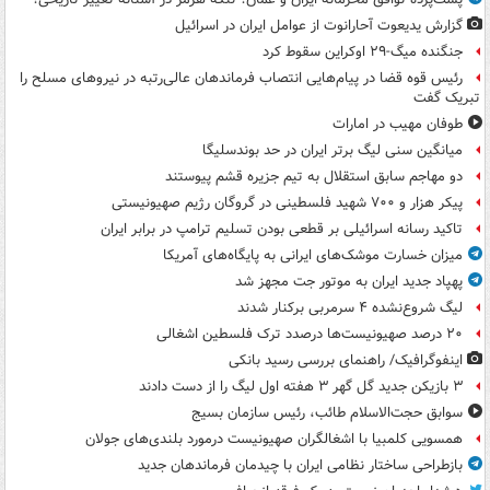
گزارش یدیعوت آحارانوت از عوامل ایران در اسرائیل
جنگنده میگ-۲۹ اوکراین سقوط کرد
رئیس قوه قضا در پیام‌هایی انتصاب‌ فرماندهان عالی‌رتبه در نیروهای مسلح را
تبریک گفت
طوفان مهیب در امارات
میانگین سنی لیگ برتر ایران در حد بوندسلیگا
دو مهاجم سابق استقلال به تیم جزیره قشم پیوستند
پیکر هزار و ۷۰۰ شهید فلسطینی در گروگان رژیم صهیونیستی
تاکید رسانه اسرائیلی بر قطعی بودن تسلیم ترامپ در برابر ایران
میزان خسارت موشک‌های ایرانی به پایگاه‌های آمریکا
پهپاد جدید ایران به موتور جت مجهز شد
لیگ شروع‌نشده ۴ سرمربی برکنار شدند
۲۰ درصد صهیونیست‌ها درصدد ترک فلسطین اشغالی
اینفوگرافیک/ راهنمای بررسی رسید بانکی
۳ بازیکن جدید گل گهر ۳ هفته اول لیگ را از دست دادند
سوابق حجت‌الاسلام طائب، رئیس سازمان بسیج
همسویی کلمبیا با اشغالگران صهیونیست درمورد بلندی‌های جولان
بازطراحی ساختار نظامی ایران با چیدمان فرماندهان جدید