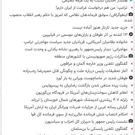
هشدار احدیان نسبت به یک فرقه انحرافی
ترامپ: من هم درخواست غرامت از ایران دارم!
اینفوگرافی/ سوابق فرماندهان نظامی که امروز با حکم رهبر انقلاب منصوب
شدند
خرید جدید تارتار هنوز آماده نیست
۱۳ کشته بر اثر طوفان و باران‌های موسمی در فیلیپین
خانواده نظامیان آمریکایی، قربانیان جدید سیاست مهاجرتی ترامپ
مهاجرانی: دیدار رئیس‌جمهور با رهبری نشانه یکدلی و وحدت است
مذاکرات رژیم صهیونیستی با کشورهای منطقه
گفتگوی تلفنی وزیر خارجه آلمان و عراقچی
آغاز تحقیقات پلیس درباره علت و چگونگی قتل حمیدرضا رجب‌زاده
طوفان شدید در ماساچوست ویرانی به بار آورد
پشت پرده منتفی شدن بازگشت رضاییان به پرسپولیس
اعلام کاهش سوخت‌رسان‌های آمریکا در فرودگاه بن‌گوریون
زلزله ۴.۷ ریشتری اندیمشک شهرهای شمال خوزستان را لرزاند
گزارش رسانه غربی از جزئیات ضربات ویرانگر ایران به ارتش آمریکا
احکام انتصاب شش فرمانده عالی‌رتبه از سوی فرمانده کل قوا
نشست رئیس جمهور با دبیران کل احزاب و سیاسیون
گفتگوی تلفنی زلنسکی با بن‌سلمان