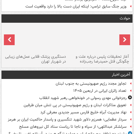
وزیر جنگ سابق ترامپ: اینکه ایران دست بالا را دارد واقعیت است
حوادث
آغاز تحقیقات پلیس درباره علت و
دستگیری پزشک قلابی عمل‌های زیبایی
هش
چگونگی قتل حمیدرضا رجب‌زاده
در شهریار تهران
ها
آخرین اخبار
تجاوز مجدد رژیم صهیونیستی به جنوب لبنان
تعداد زائران ایرانی در اربعین ۱۴۰۵
رجزخوانی مهدی رسولی در خونخواهی رهبر شهید انقلاب
تعویق مذاکرات لبنان و رژیم صهیونیستی در پی تنش میان طرفین
نهاد مدیریت آبراه خلیج فارس مسیر جدیدی معرفی کرد
سردار عظمایی؛ همرزم دلاور شهید تنگسیری و پاسدار حاکمیت ایران بر هرمز
سرلشکر عبداللهی؛ از سپاه و ناجا تا ریاست ستاد کل نیروهای مسلح
پشت‌پرده توافق محرمانه ایران و عمان؛ تنگه هرمز در آستانه تغییر تاریخی؟