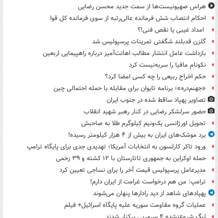
هراس صهیونیست‌ها از سمت جدید محسن رضایی
احکام انتصاب شش فرمانده عالی‌رتبه از سوی فرمانده کل قوا
امداد غیبی یا نقص فنی!؟
گلزن قدبلند شگفتی تمرینات پرسپولیس شد
بازداشت عامل انتشار مطالب اهانت‌آمیز درباره راهپیمایی اربعین
نکونام مافیا را سربه‌نیست کرد
حکم اخراج ربیعی را چه کسی امضا کرد؟
«جهنم‌دره»؛ برنامه تایوان برای مقابله با حمله احتمالی چین
تصاویر پهپاد ساقط شده در جنوب ایران
حضور سرلشکر رضایی در کنار رهبر شهید انقلاب
تحویل اورژانسی یک‌ونیم کیلوگرم طلا به صاحبش
برد موشک‌های ایران به بیش از ۴ هزار کیلومتر رسیده!
ورود تاکر کارلسون به انتخابات آمریکا؛ تهدیدی جدی برای پایگاه ترامپ
حمله اوکراین به جمهوری تاتارستان با ۱۲ کشته و ۳۹ زخمی
مدیرعامل پرسپولیس قیمت آخر را برای نساجی تعیین کرد
ترامپ: من هم درخواست غرامت از ایران دارم!
پهپادهای شاهد از دید رادارها پنهان می‌شوند
عملیات گروه مقاومت سوریه علیه پایگاه اسرائیل+ فیلم
لیگ شروع‌نشده ۴ سرمربی برکنار شدند