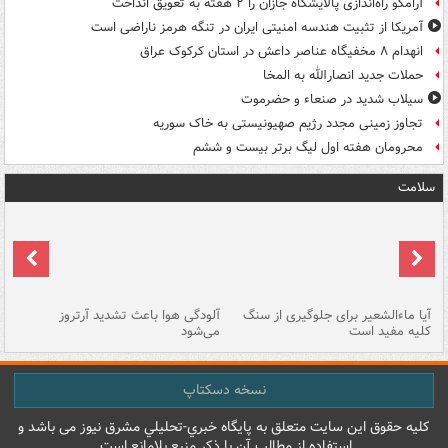
آرامکو راه‌اندازی پالایشگاه جازان را ۲ هفته به تعویق انداخت
آمریکا از تثبیت هندسه امنیتی ایران در تنگه هرمز ناراضی است
انهدام ۸ مخفیگاه عناصر داعش در استان کرکوک عراق
حملات جدید انصارالله به المخا
سیلاب شدید در صنعاء و حضرموت
تجاوز زمینی مجدد رژیم صهیونیستی به خاک سوریه
محرومان هفته اول لیگ برتر بیست و ششم
سلامت
آیا ماءالشعیر برای جلوگیری از سنگ
آلودگی هوا باعث تشدید آرتروز
حذ
کلیه مفید است
می‌شود
کل
نسخه دسکتاپ
کليه حقوق اين سايت متعلق به پایگاه خبري-تحليلي مشرق نيوز می باشد و
استفاده از مطالب آن با ذکر منبع بلامانع است.