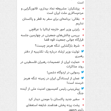
است
پزشکیان: مشروطه نماد بیداری، قانون‌گرایی و
مردم‌سالاری ملت ایران است
بقائی: برنامه‌ای برای سفر به قطر و پاکستان
نداریم
رایزنی وزیر امور خارجه ایتالیا با عراقچی
بررسی چالش‌های جمعیتی در چهارمین جلسه
قرارگاه جوانی جمعیت قوه قضا
شرط بازگشایی تنگه هرمز چیست؟
توئیت وزیر ارشاد درباره یک تکذیبیه از دفتر
رهبری
حمایت ایران از تصمیمات رهبران فلسطینی در
روند مذاکرات
رسوایی در اردوگاه دشمن!
عمان از ایستادگی ایران در زمینه تنگه هرمز
خرسند است!
پیش‌بینی رئیس کمیسیون امنیت ملی از آینده
جنگ
سفیر جدید پاکستان با مومنی دیدار کرد
پشت پرده پخش هدفمند شایعه استعفای
رئیس‌جمهور