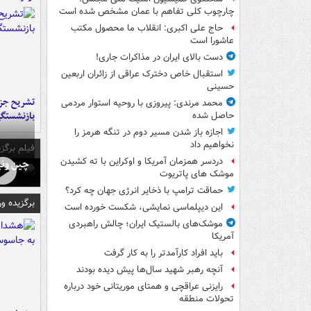
چارچوب کلی تفاهم با عمان مشخص شده است
حاج علی اکبری: انقلاب ما محصول مکتب
عاشورا است
دست بالای ایران در مذاکرات جاری!
استقبال خاص دخترک عراقی از زائران اربعین
حسینی
تشریح جز
محمد مرندی: پیروزی با روحیه استوار مردمی
بازنشستگ
حاصل شده
اجازه باز شدن مسیر دوم در تنگه هرمز را
نخواهیم داد
فیلم برگزی
دردسر همزمان آمریکا و اوکراین با ته کشیدن
چین ونی
موشک های پاتریوت
حماقت ترامپ با ذخایر انرژی جهان چه کرد؟
برگزیده و
این دیپلماسی نمایشی، شکست خورده است
موشک‌های بالستیک ایران؛ چالش راهبردی
آمریکا
باید افراد کارآمدتر را به کار گرفت
آنچه رهبر شهید سال‌ها پیش دیده بودند
رایزنی عراقچی و همتای موریتانی خود درباره
تحولات منطقه