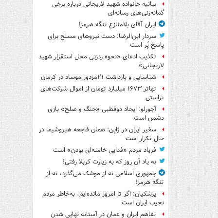
بیانیه خانواده شهید لاریجانی درباره برخی
گمانه‌زنی‌های رسانه‌ای
ایران آقای بلامنازع تنگه هرمز!
سردار ابن‌الرضا: دست نیروهای مسلح برای
پاسخ پُر است
تکذیب ادعای «نحوه ردزنی محل استقرار شهید
لاریجانی»
شناسایی و بازداشت ۲۱مزدور موساد در کرمان
تهاتر ۱۶۷۳ میلیارد تومان از اموال شرکت‌های
تراستی
آجورلو: ایجاد دوقطبی «جنگ و صلح‌» بازی
دشمن است
سفیر ایران در ژاپن: همان فاجعه هیروشیما در
حال تکرار است
فریاد مردم «فدایی خامنه‌ای بودن» است
به یاد آن روز که به زیارت کربلا رفتی!
جمهوری اسلامی نه از موشک می‌گذرد، نه از
تنگه هرمز!
پزشکیان: اگر تا امروز مانده‌ایم، به‌خاطر مردم
نجیب ایران است
تفاهم ایران و عمان در آستانه نهایی شدن