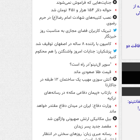
جنایت‌هایی که فراموش نمی‌شوند
حواله دلار ۱۵۴ هزار و ۴۵۱ تومان شد
نصب کتیبه‌های شهادت امام رضا(ع) در حرم
رضوی
تبریک کاربران فضای مجازی به مناسبت روز
خبرنگار
کامیون با راننده ۸ ساله در اصفهان توقیف شد
فاقت دو
پزشکیان: جنایات امروز واشنگتن را هم محکوم
کنید
"سوپر ال‌نینو"در راه است؟
قیمت طلا صعودی ماند
آتش سوزی مهیب یک ساختمان ۱۲ طبقه در
جاکارتا
بازتاب «پیمان دفاعی مکه» در رسانه‌های
ترکیه
وزارت دفاع: ایران در میدان دفاع مقتدر خواهد
ماند
بیل مکانیکی ارتش صهیونی واژگون شد
مقصد جدید پسر زیدان
رسانه عبری زبان: روزهای سختی در انتظار
ارتش اسرائیل است