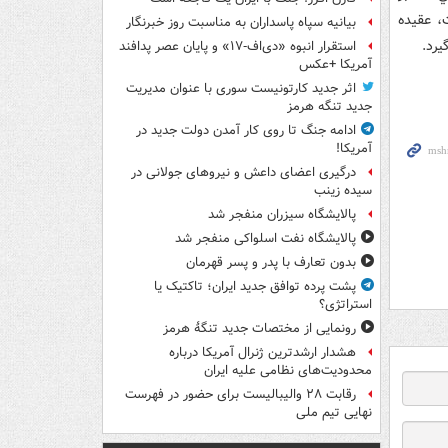
، عقيده
بیانیه سپاه پاسداران به مناسبت روز خبرنگار
يرد.
استقرار انبوه «دی‌اف‑۱۷» و پایان عصر پدافند
آمریکا +عکس
اثر جدید کارتونیست سوری با عنوان مدیریت
جدید تنگه هرمز
ادامه جنگ تا روی کار آمدن دولت جدید در
آمریکا!
درگیری اعضای داعش و نیروهای جولانی در
سیده زینب
پالایشگاه سیزران منفجر شد
پالایشگاه نفت اسلواکی منفجر شد
بدون تعارف با پدر و پسر قهرمان
پشت پرده توافق جدید ایران؛ تاکتیک یا
استراتژی؟
رونمایی از مختصات جدید تنگۀ هرمز
هشدار ارشدترین ژنرال آمریکا درباره
محدودیت‌های نظامی علیه ایران
رقابت ۲۸ والیبالیست برای حضور در فهرست
نهایی تیم ملی