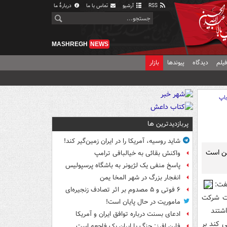
RSS
آرشیو
تماس با ما
دربارهٔ ما
MASHREGH
NEWS
یلم
دیدگاه
پیوندها
بازار
اپ
پربازدیدترین ها
شاید روسیه، آمریکا را در ایران زمین‌گیر کند!
ين است
واکنش بقائی به خیالبافی ترامپ
پاسخ منفی یک لژیونر به باشگاه پرسپولیس
انفجار بزرگ در شهر المخا یمن
فت:
۶ فوتی و ۵ مصدوم بر اثر تصادف زنجیره‌ای
ات شرکت
ماموریت در حال پایان است!
شتند
ادعای بسنت درباره توافق ایران و آمریکا
 کند بر
فارن افرز: جنگ با ایران یک فاجعه است