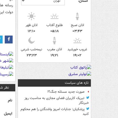
استان:
رسانه ها
دولت اين
اذان صبح
طلوع آفتاب
اذان ظهر
۱۲:۱۰
۰۵:۱۸
۰۳:۴۳
غروب خورشید
اذان مغرب
نیمه‌شب شرعی
۲۳:۲۳
۱۹:۲۱
۱۹:۰۲
تازه های سیاست
نظر شم
صورت جدید مسئله جنگ؟!
تبریک کاربران فضای مجازی به مناسبت روز
نام
خبرنگار
پزشکیان: جنایات امروز واشنگتن را هم محکوم
ایمیل
کنید