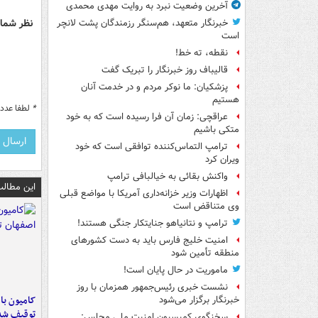
آخرین وضعیت نبرد به روایت مهدی محمدی
نظر شما 
خبرنگار متعهد، هم‌سنگر رزمندگان پشت لانچر
است
نقطه، ته خط!
قالیباف روز خبرنگار را تبریک گفت
پزشکیان: ما نوکر مردم و در خدمت آنان
هستیم
*
لطفا عدد م
عراقچی: زمان آن فرا رسیده است که به خود
متکی باشیم
ترامپ التماس‌کننده توافقی است که خود
ویران کرد
واکنش بقائی به خیالبافی ترامپ
این مطالب
اظهارات وزیر خزانه‌داری آمریکا با مواضع قبلی
وی متناقض است
ترامپ و نتانیاهو جنایتکار جنگی هستند!
امنیت خلیج فارس باید به دست کشورهای
منطقه تأمین شود
ماموریت در حال پایان است!
نشست خبری رئیس‌جمهور همزمان با روز
خبرنگار برگزار می‌شود
توقیف شد
سخنگوی کمیسیون امنیت ملی مجلس: