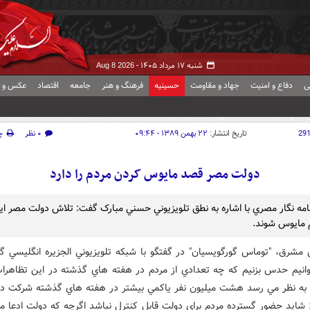
شنبه ۱۷ مرداد ۱۴۰۵ -
Aug 8 2026
ی
دفاع و امنیت
جهاد و مقاومت
حسینیه
فرهنگ و هنر
جامعه
اقتصاد
عکس و ف
29
تاریخ انتشار:
۲۲ بهمن ۱۳۸۹ - ۰۹:۴۴
۰ نظر
چ
دولت مصر قصد مايوس کردن مردم را دارد
امه نگار مصري با اشاره به نطق تلويزيوني حسني مبارک گفت: تلاش دولت مصر ا
 مايوس شوند.
 مشرق، "توماس گورگويسيان" در گفتگو با شبکه تلويزيوني الجزيره انگليسي گ
وانيم حدس بزنيم که چه تعدادي از مردم در هفته هاي گذشته در اين تظاهر
ا به نظر مي رسد هشت ميليون نفر ياکمي بيشتر در هفته هاي گذشته شرکت دا
شايد حضور گسترده مردم براي دولت قابل کنترل نباشد اگرچه که دولت ادعا مي