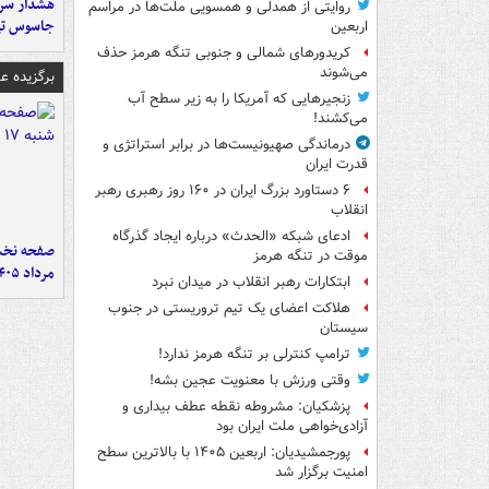
هشدار سرم
روایتی از همدلی و همسویی ملت‌ها در مراسم
جاسوس تی
اربعین
کریدورهای شمالی و جنوبی تنگه هرمز حذف
می‌شوند
برگزیده 
زنجیرهایی که آمریکا را به زیر سطح آب
می‌کشند!
درماندگی صهیونیست‌ها در برابر استراتژی و
قدرت ایران
۶ دستاورد بزرگ ایران در ۱۶۰ روز رهبری رهبر
انقلاب
ادعای شبکه «الحدث» درباره ایجاد گذرگاه
موقت در تنگه هرمز
مرداد ۱۴۰۵
ابتکارات رهبر انقلاب در میدان نبرد
هلاکت اعضای یک تیم تروریستی در جنوب
سیستان
ترامپ کنترلی بر تنگه هرمز ندارد!
وقتی ورزش با معنویت عجین بشه!
پزشکیان: مشروطه نقطه عطف بیداری و
آزادی‌خواهی ملت ایران بود
پورجمشیدیان: اربعین ۱۴۰۵ با بالاترین سطح
امنیت برگزار شد