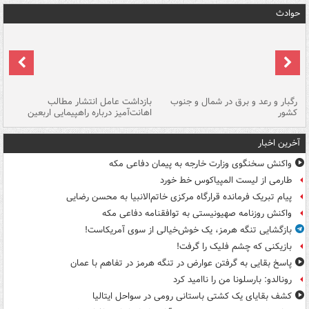
حوادث
رگبار و رعد و برق در شمال و جنوب
بازداشت عامل انتشار مطالب
کشور
اهانت‌آمیز درباره راهپیمایی اربعین
گر
آخرین اخبار
واکنش سخنگوی وزارت خارجه به پیمان دفاعی مکه
طارمی از لیست المپیاکوس خط خورد
پیام تبریک فرمانده قرارگاه مرکزی خاتم‌الانبیا به محسن رضایی
واکنش روزنامه صهیونیستی به توافقنامه دفاعی مکه
بازگشایی تنگه هرمز، یک خوش‌خیالی از سوی آمریکاست!
بازیکنی که چشم فلیک را گرفت!
پاسخ بقایی به گرفتن عوارض در تنگه هرمز در تفاهم با عمان
رونالدو: بارسلونا من را ناامید کرد
کشف بقایای یک کشتی باستانی رومی در سواحل ایتالیا