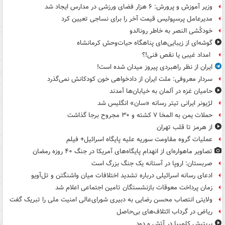
وزیر آموزش و پرورش: ۶ هزار فضای ورزشی در مدارس ایجاد شد
مدیرعامل پرسپولیس قیمت آخر را برای نساجی تعیین کرد
خودکُشی النصر به خاطر رونالدو
گوشه‌ای از زیبایی‌های پناهگاه‌ حیات‌وحش کرمانشاه
امداد غیبی یا نقص فنی!؟
ایران از نظر راهبردی پیروز میدان شده است!
سردار معروفی: ملت ایران از دادخواهی خون کودکانش نمی‌گذرد
حامیان غزه در آلمان به خیابان‌ها آمدند
لژیونر ایرانی تیتر رسانه «سان» انگلیس شد
حملات یمن به المخا ۷ کشته و ۳۰ مجروح برجا گذاشت
از هرمز تا قلب تهران
عملیات گروه مقاومت سوریه علیه پایگاه اسرائیل+ فیلم
تصاویر ماهواره‌ای از انهدام پایگاه‌های آمریکا در جنگ ۴۰ روزه رمضان
صربستان: اروپا در آستانه یک جنگ بزرگ است
ادعای رسانه اسرائیلی درباره تشدید اختلافات میان واشنگتن و تل‌آویو
زمان پرداخت معوقات بازنشستگان تامین اجتماعی اعلام شد
ولایتی انتصاب محسن رضایی به دبیری شورای‌عالی امنیت ملی را تبریک گفت
ریاض در گرداب ائتلاف‌های بی‌حاصل
بریتیش کلمبیا در آتش و دود