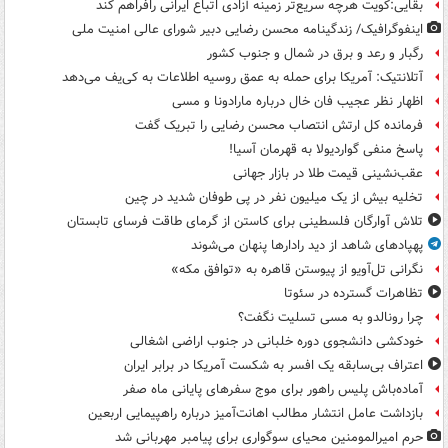
بقایی:کویت هرچه سریع‌تر زمینه آزادی اتباع ایرانی رافراهم کند
اینفوگرافیک/ زندگینامه محسن رضایی دبیر شورای عالی امنیت‌ ملی
رگبار و رعد و برق در شمال و جنوب کشور
آتلانتیک: آمریکا برای حمله به عمق روسیه اطلاعات به کی‌یف می‌دهد
اظهار نظر عجیب فان خال درباره مارادونا و مسی
فرمانده کل ارتش انتصاب محسن رضایی را تبریک گفت
پاسخ منفی گواردیولا به قهرمان آسیا!
عقب‌نشینی قیمت طلا در بازار جهانی
تخلیه بیش از یک میلیون نفر در پی طوفان شدید در چین
تلاش آوارگان فلسطینی برای کاستن از گرمای طاقت فرسای تابستان
پهپادهای شاهد از دید رادارها پنهان می‌شوند
نگرانی تل‌آویو از پیوستن قاهره به «توافق مکه»
تظاهرات گسترده در سئوتا
چرا رونالدو به مسی تسلیت نگفت؟
خودکشی دانشجوی دوره خلبانی در جنوب اراضی اشغالی
اعتراف بی‌سابقه یک افسر به شکست آمریکا در برابر ایران
آماده‌باش پلیس راهور برای موج سفرهای پایانی ماه صفر
بازداشت عامل انتشار مطالب اهانت‌آمیز درباره راهپیمایی اربعین
حرم امیرالمومنین محیای سوگواری برای پیامبر مهربانی شد