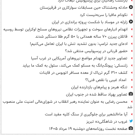
بازگشت رضائیان برای پرسپولیس تبعات دارد
حادثه وحشتناک حین مسابقات سوارکاری در قرقیزستان
نکونام مافیا را سربه‌نیست کرد
زلزله در موساد با شکست پروژه براندازی در ایران
انهدام انبارهای سوخت و تجهیزات نظامی نیروهای مسلح اوکراین توسط روسیه
قاتلان پیرزن ۷۰ ساله همدانی با ۵۰ گرم طلا دستگیر شدند
ادعای جدید ترامپ: بدون تشدید تنش با ایران تعامل می‌کنیم!
حضور قربانی در پرسپولیس منتفی شد؟
تصاویر جدید از انهدام مواضع نیروهای آمریکایی در غرب آسیا
زلنسکی: پیونگ‌یانگ به مسکو کمک می‌کند، سئول به کمک ما بیاید
کشف ۳۱۰ گرم تریاک از معده مسافر اتوبوس در قاینات
امداد غیبی یا نقص فنی!؟
تنگه هرمز و پیام‌های بازدارنده ایران
تصاویر پهپاد ساقط شده در جنوب ایران
محسن رضایی به عنوان نماینده رهبر انقلاب در شورای‌عالی امنیت ملی منصوب
شد
آیا ماءالشعیر برای جلوگیری از سنگ کلیه مفید است
غروب در شاهگلی‌ده تبریز
صفحه نخست روزنامه‌های دوشنبه ۱۹ مرداد ۱۴۰۵