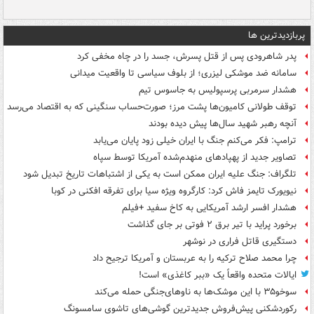
پربازدیدترین ها
پدر شاهرودی پس از قتل پسرش، جسد را در چاه مخفی کرد
سامانه ضد موشکی لیزری؛ از بلوف سیاسی تا واقعیت میدانی
هشدار سرمربی پرسپولیس به جاسوس تیم
توقف طولانی کامیون‌ها پشت مرز؛ صورت‌حساب سنگینی که به اقتصاد می‌رسد
آنچه رهبر شهید سال‌ها پیش دیده بودند
ترامپ: فکر می‌کنم جنگ با ایران خیلی زود پایان می‌یابد
تصاویر جدید از پهپادهای منهدم‌شده آمریکا توسط سپاه
تلگراف: جنگ علیه ایران ممکن است به یکی از اشتباهات تاریخ تبدیل شود
نیویورک تایمز فاش کرد: کارگروه ویژه سیا برای تفرقه افکنی در کوبا
هشدار افسر ارشد آمریکایی به کاخ سفید +فیلم
برخورد پراید با تیر برق ۲ فوتی بر جای گذاشت
دستگیری قاتل فراری در نوشهر
چرا محمد صلاح ترکیه را به عربستان و آمریکا ترجیح داد
ایالات متحده واقعاً یک «ببر کاغذی» است!
سوخو۳۵ با این موشک‌ها به ناوهای‌جنگی حمله می‌کند
رکوردشکنی پیش‌فروش جدیدترین گوشی‌های تاشوی سامسونگ