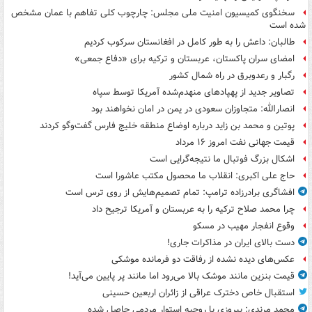
سخنگوی کمیسیون امنیت ملی مجلس: چارچوب کلی تفاهم با عمان مشخص
شده است
طالبان: داعش را به طور کامل در افغانستان سرکوب کردیم
امضای سران پاکستان، عربستان و ترکیه برای «دفاع جمعی»
رگبار و رعدوبرق در راه شمال کشور
تصاویر جدید از پهپادهای منهدم‌شده آمریکا توسط سپاه
انصارالله: متجاوزان سعودی در یمن در امان نخواهند بود
پوتین و محمد بن زاید درباره اوضاع منطقه خلیج فارس گفت‌وگو کردند
قیمت جهانی نفت امروز ۱۶ مرداد
اشکال بزرگ فوتبال ما نتیجه‌گرایی است
حاج علی اکبری: انقلاب ما محصول مکتب عاشورا است
افشاگری برادرزاده ترامپ: تمام تصمیم‌هایش از روی ترس است
چرا محمد صلاح ترکیه را به عربستان و آمریکا ترجیح داد
وقوع انفجار مهیب در مسکو
دست بالای ایران در مذاکرات جاری!
عکس‌های دیده نشده از رفاقت دو فرمانده‌ موشکی
قیمت بنزین مانند موشک بالا می‌رود اما مانند پر پایین می‌آید!
استقبال خاص دخترک عراقی از زائران اربعین حسینی
محمد مرندی: پیروزی با روحیه استوار مردمی حاصل شده