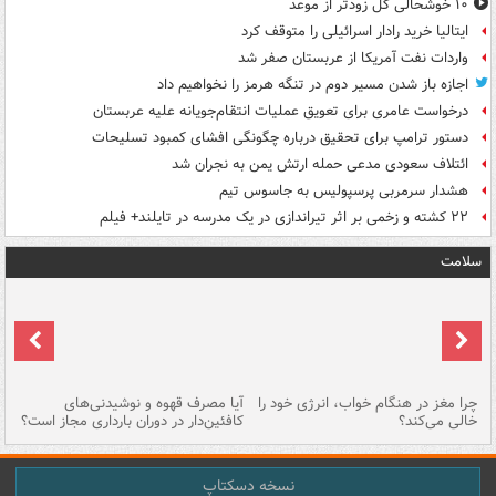
۱۰ خوشحالی گل زودتر از موعد
ایتالیا خرید رادار اسرائیلی را متوقف کرد
واردات نفت آمریکا از عربستان صفر شد
اجازه باز شدن مسیر دوم در تنگه هرمز را نخواهیم داد
درخواست عامری برای تعویق عملیات انتقام‌جویانه علیه عربستان
دستور ترامپ برای تحقیق درباره چگونگی افشای کمبود تسلیحات
ائتلاف سعودی مدعی حمله ارتش یمن به نجران شد
هشدار سرمربی پرسپولیس به جاسوس تیم
۲۲ کشته و زخمی بر اثر تیراندازی در یک مدرسه در تایلند+ فیلم
سلامت
ت
چرا مغز در هنگام خواب، انرژی خود را
آیا مصرف قهوه و نوشیدنی‌های
چر
خالی می‌کند؟
کافئین‌دار در دوران بارداری مجاز است؟
می
نسخه دسکتاپ