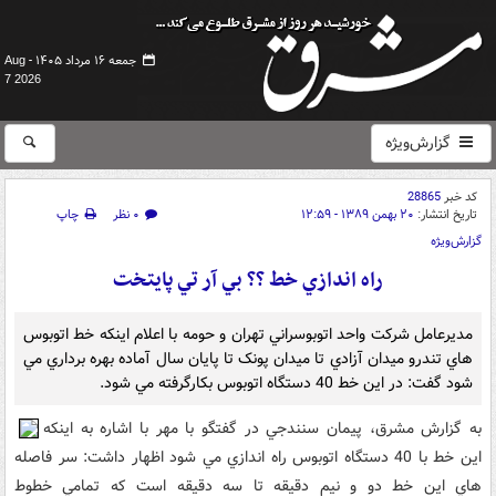
جمعه ۱۶ مرداد ۱۴۰۵ -
Aug
7 2026
گزارش‌ویژه
کد خبر
28865
تاریخ انتشار:
۲۰ بهمن ۱۳۸۹ - ۱۲:۵۹
۰ نظر
چاپ
گزارش‌ویژه
راه اندازي خط ?? بي آر تي پايتخت
مديرعامل شرکت واحد اتوبوسراني تهران و حومه با اعلام اينکه خط اتوبوس
هاي تندرو ميدان آزادي تا ميدان پونک تا پايان سال آماده بهره برداري مي
شود گفت: در اين خط 40 دستگاه اتوبوس بکارگرفته مي شود.
به گزارش مشرق، پيمان سنندجي در گفتگو با مهر با اشاره به اينکه
اين خط با 40 دستگاه اتوبوس راه اندازي مي شود اظهار داشت: سر فاصله
هاي اين خط دو و نيم دقيقه تا سه دقيقه است که تمامي خطوط