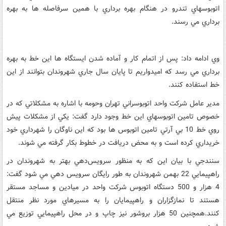
اتوبوسهاي تندرو در هنگام بهره برداري با همين سرفاصله ها به بهره
برداري مي رسند.
وي ادامه داد: پس از اتمام کار و آماده شدن ايستگاه ها اين خط به بهره
برداري مي رسد که اميدواريم تا پايان سال جاري شهروندان بتوانند از اين
خط استفاده کنند.
مدير عامل شرکت واحد اتوبوسراني تهران وحومه با اشاره به مشکلاتي که در
خصوص تامين اتوبوسهاي اين خط وجود دارد گفت: يکي از مشکلات پيش
روي خط 10 بي آرتي تامين اتوبوس ها بود که اين ناوگان را شهرداري خود
خريداري کرده است و به محض دريافت در خطوط بکار گرفته مي شوند.
سنندجي با بيان اين که به منظور سرويس‌دهي بهتر به شهروندان در
راهپيمايي 22 بهمن شهروندان به طور رايگان سرويس دهي مي شود گفت:
4 هزار و 500 دستگاه اتوبوس شرکت واحد در ميادين و مساجد مستقر
هستند تا نمازگزاران و راهپيمايان را به مسيرهاي مورد نظر منتقل
کنند.همچنين 50 هزار بروشور نيز چاپ و در محل راهپيمايي توزيع مي