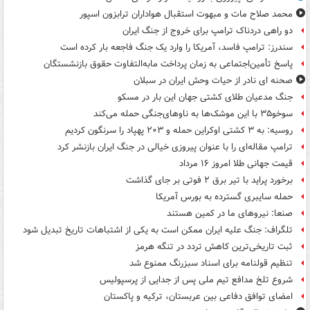
محمد صلاح مات و مبهوت استقبال هواداران ترابزون اسپور
دو راهی دردناک ترامپ برای خروج از جنگ ایران
سندرز: ترامپ فاسد، آمریکا را وارد یک جنگ فاجعه بار کرده است
پاسخ تأمین‌اجتماعی به زمان پرداخت مابه‌التفاوت حقوق بازنشستگان
صحنه ای نادر از حیات وحش ایران در سبلان
جنگ مدعیان طلای کشتی جهان این بار در مسکو
سوخو۳۵ با این موشک‌ها به ناوهای‌جنگی حمله می‌کند
روسیه: به ۳ کشتی اوکراین حمله و ۲۰۳ پهپاد را سرنگون کردیم
ترامپ مقاله‌ای را با عنوان پیروزی خیالی در جنگ ایران بازنشر کرد
قیمت جهانی طلا امروز ۱۶ مرداد
برخورد پراید با تیر برق ۲ فوتی بر جای گذاشت
حمله سایبری گسترده به بورس آمریکا
صنعا: نیروهای ما در کمین‌ هستند
تلگراف: جنگ علیه ایران ممکن است به یکی از اشتباهات تاریخ تبدیل شود
ثبت تاریخی‌ترین کاهش تردد در تنگه هرمز
تنظیم قولنامه برای اسناد سبزرنگ ممنوع شد
شروع تلخ مدافع تیم ملی پس از جدایی از پرسپولیس
امضای توافق دفاعی بین عربستان، ترکیه و پاکستان