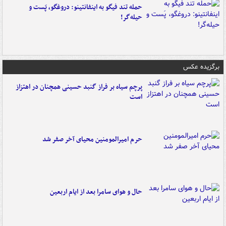
حمله تند فیگو به اینفانتینو: دروغگو، پَست‌ و
حیله‌گر!
برگزیده عکس
پرچم سیاه بر فراز گنبد حسینی همچنان در اهتزاز
است
حرم امیرالمومنین محیای آخر صفر شد
حال و هوای سامرا بعد از ایام اربعین