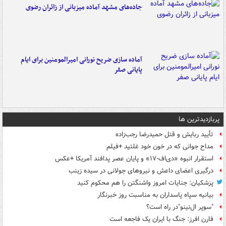
جاده‌های مشهد آماده میزبانی از زائران رضوی
آماده سازی ضریح نورانی امیرالمومنین برای ایام
پایانی صفر
پربازدیدترین ها
تأیید ربایش و قتل حمیدرضا رجب‌زاده
مداح جوانی که در خون خود غلتید +فیلم
استقرار انبوه «دی‌اف‑۱۷» و پایان عصر پدافند آمریکا +عکس
درگیری اعضای داعش و نیروهای جولانی در سیده زینب
پزشکیان: جنایات امروز واشنگتن را هم محکوم کنید
بیانیه سپاه پاسداران به مناسبت روز خبرنگار
"سوپر ال‌نینو"در راه است؟
فارن افرز: جنگ با ایران یک فاجعه است