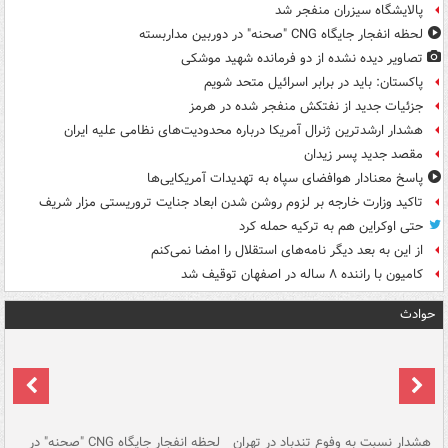
پالایشگاه سیزران منفجر شد
لحظه انفجار جایگاه CNG "صحنه" در دوربین مداربسته
تصاویر دیده‌ نشده از دو فرمانده شهید موشکی
پاکستان: باید در برابر اسرائیل متحد شویم
جزئیات جدید از نفتکش منفجر شده در هرمز
هشدار ارشدترین ژنرال آمریکا درباره محدودیت‌های نظامی علیه ایران
مقصد جدید پسر زیدان
پاسخ معنادار هوافضای سپاه به تهدیدات آمریکایی‌ها
تاکید وزارت خارجه بر لزوم روشن شدن ابعاد جنایت تروریستی مزار شریف
حتی اوکراین هم به ترکیه حمله کرد
از این به بعد دیگر نامه‌های استقلال را امضا نمی‌کنم
کامیون با راننده ۸ ساله در اصفهان توقیف شد
حوادث
ای
هشدار نسبت به وفوع تندباد در تهران
لحظه انفجار جایگاه CNG "صحنه" در
دس