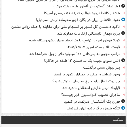
اعتراضات گسترده در آلمان علیه دولت مرتس
هشدار کانادا درباره عواقب تعرفه ۵۰ درصدی آمریکا
نفوذ اطلاعاتی ایران در یگان فوق محرمانه ارتش اسرائیل!
تأکید دادستان کل کشور بر انسجام ملی برای مقابله با جنگ روانی دشمن
باران مهمان تابستانی ارتفاعات دماوند شد
کوبا: فرمان اجرایی ترامپ باعث ایجاد بحران بشردوستانه شده
قیمت طلا و سکه امروز ۱۴۰۵/۰۵/۱۷
ترامپ مجبور به پس‌دادن ۱۰۰ میلیارد دلار از پول تعرفه‌ها شد
آتش سوزی مهیب یک ساختمان ۱۲ طبقه در جاکارتا
پدر لیونل مسی درگذشت
وجود شواهدی مبنی بر بمباران لامرد با فسفر
چرا بیت المال باید خرج مجرمان امنیتی شود؟
قرارداد مربی خارجی استقلال تمدید شد
ماجرای تصویب کنوانسیون خزر چیست؟
فوران یک آتشفشان قدرتمند در کلمبیا
تنگه هرمز، برگ برنده ایران قدرتمند!
سلامت