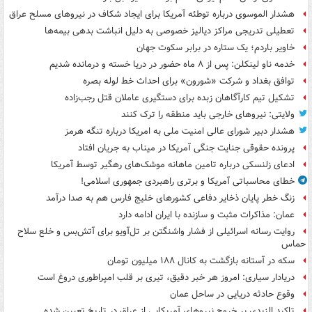
هشدار الموسوی درباره توطئه آمریکا برای ایجاد شکاف در نیروهای مسلح عراق
تعطیلی تدریجی مراکز دیالیز خصوصی به دلیل انباشت بدهی بیمه‌ها
خاویر باردم؛ یک ستاره در برابر سکوت جهان
خدمه ناو لینکلن: پس از ۸ ماه حضور در دریا خسته و درمانده‌ شدیم
توافق بغداد و شرکت «شورون» برای احداث خط لوله بصره
تشکیل تیم کارآگاهان زبده برای دستگیری عاملان قتل رجب‌زاده
ولایتی: نیروهای خارجی باید منطقه را ترک کنند
هشدار دبیر شورای عالی امنیت ملی به امریکا درباره تنگه هرمز
پرونده حقوقی جنایت جنگی آمریکا در میناب به جریان افتاد
ادعای زلنسکی درباره تامین ماهانه موشک‌های رهگیر توسط آمریکا
خطای محاسباتی آمریکا و برتری راهبردی جمهوری اسلامی!
زنگ خطر پایان ذخایر دفاعی کشورهای خلیج فارس هم به صدا درآمد
عمان: مذاکرات مثبت و سازنده با ایران ادامه دارد
روایت رسانه اسرائیلی از فشار واشنگتن بر تل‌آویو برای آتش‌بس و خلع سلاح
حماس
سکه در آستانه بازگشت به کانال ۱۸۸ میلیون تومان
دریادار سیاری: امروز هر خبر دقیق، تیری بر قلب امپراطوری دروغ است
وقوع حادثه دریایی در ساحل عمان
تاکید الزیدی بر خروج نیروهای آمریکایی از عراق در تاریخ تعیین شده