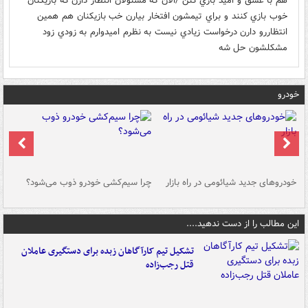
هم با عشق و اميد بازي كنن /الان كه مسئولان انتظار دارن كه بازيكنان
خوب بازي كنند و براي تيمشون افتخار بيارن خب بازيكنان هم همين
انتظاررو دارن درخواست زيادي نيست به نظرم اميدوارم به زودي زود
مشكلشون حل شه
خودرو
خودروهای جدید شیائومی در راه بازار
چرا سیم‌کشی خودرو ذوب می‌شود؟
شو
این مطالب را از دست ندهید....
تشکیل تیم کارآگاهان زبده برای دستگیری عاملان
قتل رجب‌زاده