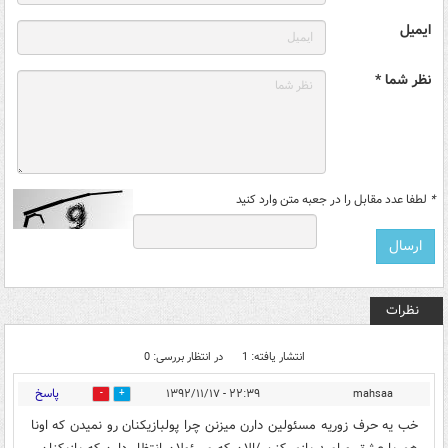
ایمیل
نظر شما *
*
لطفا عدد مقابل را در جعبه متن وارد کنید
نظرات
انتشار یافته: 1
در انتظار بررسی: 0
پاسخ
۲۲:۳۹ - ۱۳۹۲/۱۱/۱۷
mahsaa
0
0
خب يه حرف زوريه مسئولين دارن ميزنن چرا پولبازيكنان رو نميدن كه اونا