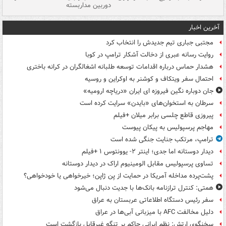
دوربین مداربسته
ات
آخرین اخبار
مجتبی جباری تیم جدیدش را انتخاب کرد
روایت رسانه عبری از دخالت آشکار ترامپ در کوبا
هشدار حماس درباره اقدامات توسعه طلبانه اشغالگران در کرانه باختری
احتمال سفر ویتکاف و کوشنر به اوکراین و روسیه
جان دوباره نگین فیروزه ای ایران «دریاچه ارومیه»
سرطان به استخوان‌های «بایدن» سرایت کرده است
پیروزی قاطع چلسی برابر میلان +فیلم
مهاجم پرسپولیس به پیکان پیوست
ترامپ، مرتکب جنایت جنگی شده است
دیدار دوستانه اما جدی؛ اینتر ۲- یوونتوس ۱ +فیلم
تساوی پرسپولیس مقابل الومینیوم اراک در دیدار دوستانه
پشت‌پرده مداخله آمریکا در حمایت از یِن ژاپن؛ خیرخواهی یا خودخواهی؟
همتی: کنترل ترازنامه بانک‌ها با جدیت دنبال می‌شود
سفر رئیس دستگاه اطلاعاتی عربستان به عراق
دلیل مخالفت AFC با میزبانی آبی‌ها در عراق
سخنگوی ارتش: نظم ایرانی حاکم بر تنگه غیرقابل بازگشت است