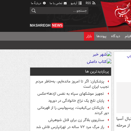
RSS
آرشیو
تماس با ما
دربارهٔ ما
MASHREGH
NEWS
یلم
دیدگاه
پیوندها
بازار
اپ
پربازدیدترین ها
پزشکیان: اگر تا امروز مانده‌ایم، به‌خاطر مردم
نجیب ایران است
تجهیز موشکهای سپاه به نفس اژدها+عکس
پایان تلخ یک نزاع خانوادگی در دورود
بازیکنان بی‌کیفیت، پرسپولیس را از قهرمانی
دور کردند
بال آسيا
سناریوی بلاگر زن برای قتل شوهرش
از مرحله
راز مرگ مرد ۷۲ ساله در تهرانپارس فاش شد