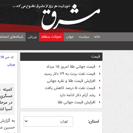
خانه
سیاست
جهان
تحولات منطقه
ورزش
شبکه‌های اجتماع
قیمت
کد خبر
218
ورزش
قیمت جهانی طلا امروز ۱۵ مرداد
قیمت نفت برنت به ۷۹ دلار رسید
افزایش قیمت طلا و نقره جهانی
قیمت نفت ۵ درصد کاهش یافت
کميته د
رشد آرام دلار ادامه دارد
عسگري را
افزایش قیمت جهانی طلا
آسيا انت
به گزارش 
استان:
حسين عسگر