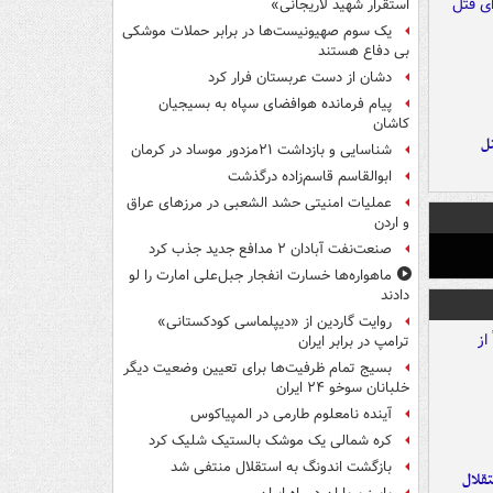
استقرار شهید لاریجانی»
یک‌ سوم صهیونیست‌ها در برابر حملات موشکی
بی دفاع هستند
دشان از دست عربستان فرار کرد
پیام فرمانده هوافضای سپاه به بسیجیان
کاشان
ل
شناسایی و بازداشت ۲۱مزدور موساد در کرمان
ابوالقاسم قاسم‌زاده درگذشت
عملیات امنیتی حشد الشعبی در مرزهای عراق
و اردن
صنعت‌نفت آبادان ۲ مدافع جدید جذب کرد
ماهواره‌ها خسارت انفجار جبل‌علی امارت را لو
دادند
روایت گاردین از «دیپلماسی کودکستانی»
ترامپ در برابر ایران
بسیج تمام ظرفیت‌ها برای تعیین وضعیت دیگر
خلبانان سوخو ۲۴ ایران
آینده نامعلوم طارمی در المپیاکوس
کره شمالی یک موشک بالستیک شلیک کرد
بازگشت اندونگ به استقلال منتفی شد
تقلال