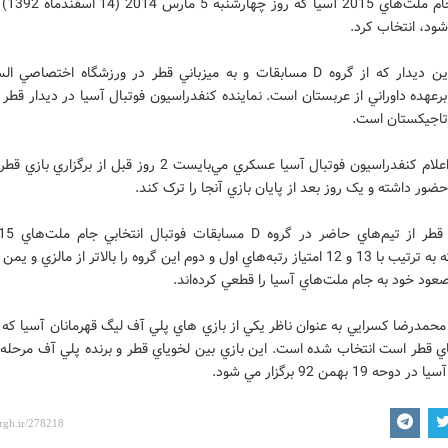
انتخابي جا
‌شود، انتخاب کرد.
قضاوت اين ديدار که از گروه D مسابقات و به ميزباني قطر در ورزشگاه اختصاصي 
رعهده داوراني از عربستان است. نماينده کنفدراسيون فوتبال آسيا در ديدار قطر 
 تاجيکستان است.
براساس اعلام کنفدراسيون فوتبال آسيا عسکري مي‌بايست 2 روز قبل از برگز
ضور داشته و يک روز بعد از پايان بازي آنجا را ترک کند.
هستند که به ترتيب با 13 و 12 امتياز رتبه‌هاي اول و دوم اين گروه را بالاتر از مالزي و 
عود خود به جام ملت‌هاي آسيا را قطعي کرده‌اند.
حمدرضا کسرايي به عنوان ناظر يکي از بازي هاي پلي آف ليگ قهرمانان آسيا که 
اي قطر است انتخاب شده است. اين بازي بين لخوياي قطر و برنده پلي آف مرحله 
حه 19 بهمن 92 برگزار مي شود.