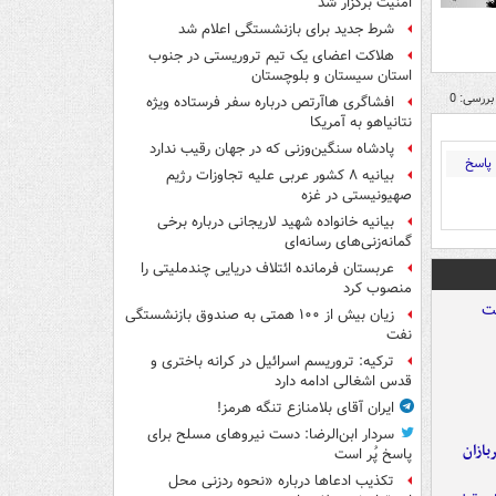
امنیت برگزار شد
شرط جدید برای بازنشستگی اعلام شد
هلاکت اعضای یک تیم تروریستی در جنوب
استان سیستان و بلوچستان
بررسی: 0
افشاگری هاآرتص درباره سفر فرستاده ویژه
نتانیاهو به آمریکا
پادشاه سنگین‌وزنی که در جهان رقیب ندارد
پاسخ
بیانیه ۸ کشور عربی علیه تجاوزات رژیم
صهیونیستی در غزه
بیانیه خانواده شهید لاریجانی درباره برخی
گمانه‌زنی‌های رسانه‌ای
عربستان فرمانده ائتلاف دریایی چندملیتی را
منصوب کرد
زیان بیش از ۱۰۰ همتی به صندوق‌ بازنشستگی
نفت
ترکیه: تروریسم اسرائیل در کرانه باختری و
قدس اشغالی ادامه دارد
ایران آقای بلامنازع تنگه هرمز!
سردار ابن‌الرضا: دست نیروهای مسلح برای
ازان
پاسخ پُر است
تکذیب ادعاها درباره «نحوه ردزنی محل