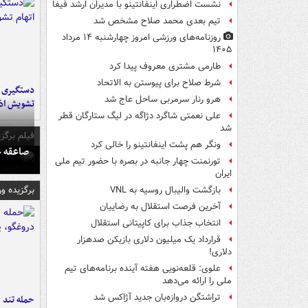
نشست اضطراری اینفانتینو با مدیران ارشد فیفا
تیم بعدی محمد صلاح مشخص شد
روزنامه‌های ورزشی امروز چهارشنبه ۱۴ مرداد
۱۴۰۵
طارمی مشتری معروف پیدا کرد
شرط صلاح برای پیوستن به الاتحاد
هرو رنار سرمربی ساحل عاج شد
تشویش اذ
علی نعمتی شاگرد دژاگه در لیگ ستارگان قطر
شد
فیلم برگزی
ونگر هم پشت اینفانتینو را خالی کرد
صاعقه ج
تورنمنت چهار جانبه در بصره با حضور تیم ملی
ایران
برگزیده و
بازگشت والیبال روسیه به VNL
آخرین فرصت استقلال به رضاییان
انتخاب جذاب برای کاپیتانی استقلال
قرارداد یک میلیون دلاری بازیکن صدهزار
دلاری!
علوی: قلعه‌نویی هفته آینده برنامه‌های تیم
ملی را ارائه می‌دهد
تراِشتگن دروازه‌بان جدید آژاکس شد
حمله تند ف