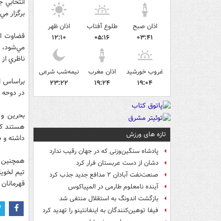
برگزار مي
اذان صبح
طلوع آفتاب
اذان ظهر
۱۲:۱۰
۰۵:۱۶
۰۳:۴۱
مي‌شود، ب
ناظري از
غروب خورشید
اذان مغرب
نیمه‌شب شرعی
۲۳:۲۲
۱۹:۲۴
۱۹:۰۴
در دوحه ح
تازه های ورزش
داشته و ص
پادشاه سنگین‌وزنی که در جهان رقیب ندارد
همچنين م
دشان از دست عربستان فرار کرد
تيم لخوي
صنعت‌نفت آبادان ۲ مدافع جدید جذب کرد
قهرمانان آسيا در دو
آینده نامعلوم طارمی در المپیاکوس
بازگشت اندونگ به استقلال منتفی شد
فیفا توهین‌کنندگان به اینفانتینو را تهدید کرد