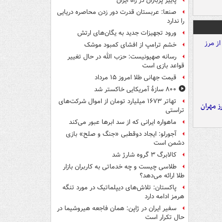
پاییز پرباران در راه ایران
صنعا: عربستان قدرت دور زدن محاصره دریایی
را ندارد
ورود تجهیزات جدید به یگان‌های ارتش
خشم ترامپ از افشای کمبود موشک
رسانه صهیونیست: حزب الله در حال تغییر
قواعد بازی است
قیمت جهانی طلا امروز ۱۵ مرداد
۸۰۰ سازۀ آمریکایی خاکستر شد
تهاتر ۱۶۷۳ میلیارد تومان از اموال شرکت‌های
ز مهران
تراستی
ماهواره ایرانی که از سد ابرها عبور می‌کند
آجورلو: ایجاد دوقطبی «جنگ و صلح‌» بازی
دشمن است
کالابرگ ۳ گروه شارژ شد
طلاسی چیست و چه خدماتی به کاربران بازار
طلا ارائه می‌دهد؟
پاکستان: تلاش‌های دیپلماتیک در مورد تنگه
هرمز ادامه دارد
سفیر ایران در ژاپن: همان فاجعه هیروشیما در
حال تکرار است