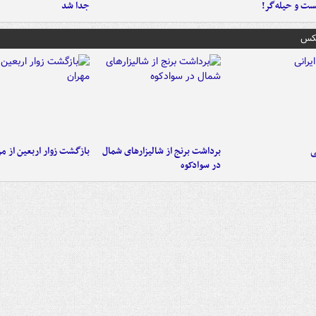
ست‌ و حیله‌گر!
جدا شد
عکس
ی
برداشت برنج از شالیزارهای شمال
بازگشت زوار اربعین از مر
در سوادکوه