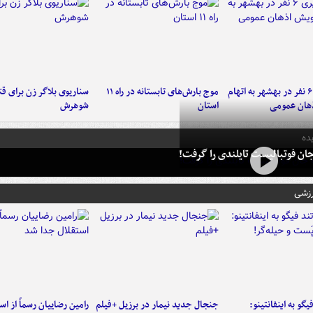
دستگیری ۶ نفر در بهشهر به اتهام
موج بارش‌های تابستانه در راه ۱۱
سناریوی بلاگر زن برای قت
هان عمومی
استان
شوهرش
ده
ان فوتبالیست تایلندی را گرفت!
رزشی
یگو به اینفانتینو:
جنجال جدید نیمار در برزیل +فیلم
رامین رضاییان رسماً از اس