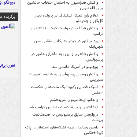
دروغگو، پَ
واکنش فدراسیون به احتمال انتخاب جانشین
برای قلعه‌نویی
اعلام رای کمیته استیناف در پرونده دیدار
برگزیده 
گل‌گهر و چادرملو
واکنش فیفا به درخواست کمک اینفانتینو از
ترامپ
برد تراکتور در دیدار تدارکاتی مقابل مس
شهربابک
واکنش طاهری و ایری به ماجرای حضور در
پرسپولیس
آهوی ایران
پوچتینو در آمریکا ماندنی شد
واکنش رسمی پرسپولیس به شایعه تغییرات
مدیریتی
اسپک فضایی رکورد لیگ ملت‌ها را شکست
+عکس
والدانو: اینفانتینو را نمی‌بخشم
اینفانتینو برای بقا دست به دامن ترامپ شد
دروازه‌بان سابق پرسپولیس به صنعت‌نفت
پیوست
رامین رضاییان همه نشانه‌های استقلال را پاک
کرد! +عکس