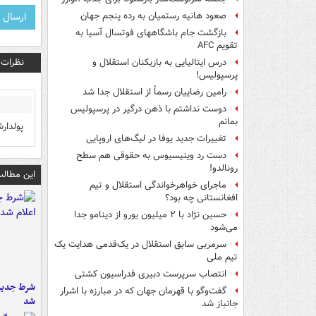
صعود هانیه رستمیان به رده پنجم جهان
بازگشت جام باشگاههای فوتسال آسیا به
تقویم AFC
نظرات
درس ایتالیایی‌ به بازیکنان استقلال و
پرسپولیس!
رامین رضاییان رسماً از استقلال جدا شد
دوست نداشتم با ذهن درگیر در پرسپولیس
بمانم
پولدار
تغییرات جدید یوفا در لیگ‌های اروپایی
دست رد وینیسیوس به حقوقی هم سطح
رونالدو!
این مطالب
ماجرای خواهرخواندگی استقلال و تیم
افغانستانی چه بود؟
حسین نژاد با ۲ میلیون یورو از دینامو جدا
می‌شود
سرمربی سابق استقلال در یک‌قدمی هدایت یک
تیم ملی
انتصاب سرپرست دبیری فدراسیون کشتی
شرط جدید 
گفت‌وگو با قهرمان جهان که در مبارزه با اشرار
شد
جانباز شد