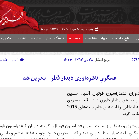
پنجشنبه ۱۵ مرداد ۱۴۰۵ -
Aug 6 2026
ی
دفاع و امنیت
جهاد و مقاومت
حسینیه
فرهنگ و هنر
جامعه
اقتصاد
عکس و ف
278
تاریخ انتشار:
۲۸ دی ۱۳۹۲ - ۱۶:۲۳
۱ نظر
چ
عسگري ناظرداوری ديدار قطر - بحرين شد
اوران کنفدراسيون فوتبال آسيا، حسين
 به عنوان ناظر داوري ديدار قطر - بحرين
در مرحله انتخابي رقابت‌هاي جام ملت‌هاي 2015
خاب کرد.
مشرق و به نقل از سايت رسمي فدراسيون فوتبال، کميته داوران کنفدراسيون فوت
ي را به عنوان ناظر داوري ديدار قطر - بحرين در چارچوب هفته ششم و پاياني 