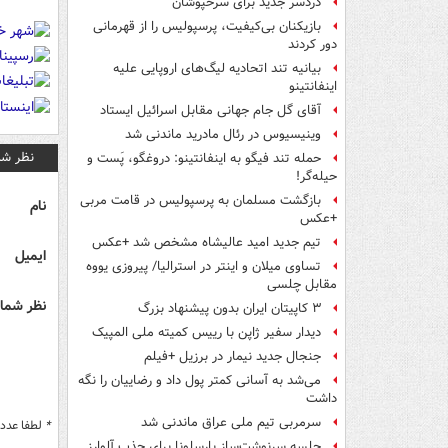
دردسر جدید برای سرخپوشان
بازیکنان بی‌کیفیت، پرسپولیس را از قهرمانی
دور کردند
بیانیه تند اتحادیه لیگ‌های اروپایی علیه
اینفانتینو
آقای گل جام جهانی مقابل اسرائیل ایستاد
وینیسیوس در رئال مادرید ماندنی شد
نظر شم
حمله تند فیگو به اینفانتینو: دروغگو، پَست‌ و
حیله‌گر!
بازگشت مسلمان به پرسپولیس در قامت مربی
نام
+عکس
تیم جدید امید عالیشاه مشخص شد +عکس
ایمیل
تساوی میلان و اینتر در استرالیا/ پیروزی یووه
مقابل چلسی
نظر شما 
۳ کاپیتان ایران بدون پیشنهاد بزرگ
دیدار سفیر ژاپن با رییس کمیته ملی المپیک
جنجال جدید نیمار در برزیل +فیلم
می‌شد به آسانی کمتر پول داد و رضاییان را نگه
داشت
سرمربی تیم ملی عراق ماندنی شد
*
لطفا عدد م
جلسه سرنوشت‌ساز بارسلونا برای جذب آلوارز