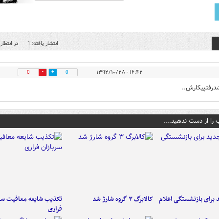
انتشار یافته: 1
در انتظار 
۱۶:۴۲ - ۱۳۹۲/۱۰/۲۸
0
0
شدرفتپیکارش..
 را از دست ندهید....
برای بازنشستگی اعلام
کالابرگ ۳ گروه شارژ شد
تکذیب شایعه معافیت سرب
فراری