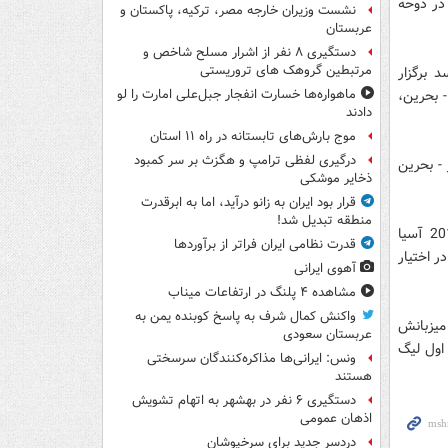
م ملت‌هاي 2015 آسيا که روز چهارشنبه 5 مارس 2014 (14 اسفندماه 1392) در دوحه
نشست وزیران خارجه مصر، ترکیه، پاکستان و
عربستان
دستگیری ۸ نفر از اشرار مسلح شاخص و
مرتبطین گروهک های تروریستی
السد برگزار
- بحرين،
ماهواره‌ها خسارت انفجار جبل‌علی امارت را لو
دادند
موج بارش‌های تابستانه در راه ۱۱ استان
درگیری لفظی ترامپ و هگزث بر سر کمبود
اري بازي قطر - بحرين
ذخایر موشکی
قرار بود ایران به زانو درآید، اما به ابرقدرت
منطقه تبدیل شد!
بحرين و قطر از تيم‌هاي حاضر در گروه D مسابقات فوتبال انتخابي جام ملت‌هاي 2015 آسيا
قدرت نظامی ایران فراتر از برآوردها
يمن در اختيار
آهوی ایرانی
مشاهده ۴ پلنگ در ارتفاعات میناب
واکنش کمال شرف به پاسخ کوبنده یمن به
ميزبانش
عربستان سعودی
اول ليگ
ونس: ایرانی‌ها مذاکره‌کنندگان سرسختی
هستند
دستگیری ۶ نفر در بهشهر به اتهام تشویش
اذهان عمومی
دردسر جدید برای سرخپوشان