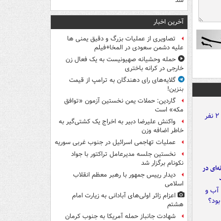
شد
آخرین اخبار
تصاویری از عملیات بزرگ و دقیق یمنی ها
علیه دشمن سعودی در المخا+فیلم
حمله وحشیانه صهیونیست به یک فعال زن
خارجی در کرانه باختری
گلایه‌های رای دهندگان به ترامپ از قیمت
بنزین!
گاردین: حملات یمن نخستین آزمون «توافق
مکه» است
واکنش علیرضا دبیر به اخراج یک کشتی‌گیر به
خاطر اضافه وزن
عملیات تهاجمی اسرائیل در جنوب غربی سوریه
نخستین جلسه مدیرعامل تراکتور با جواد
نکونام برگزار شد
ه‌ای در
دیدار رییس جمهور با رهبر معظم انقلاب
اسلامی
اعزام زائر اولی‌های آبادانی به زیارت امام
هشتم
شهادت جانباز حمله آمریکا به جنوب کرمان