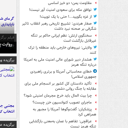
مقاومت یمن؛ دو خیز اساسی
توافق مکه برای سعودی امنیت آور نیست!
از غزه بگویید...! حتی با یک توییت!
گرمای شدی
صفار هرندی: تشییع تاریخی رهبر انقلاب تاثیر
ناپایداری 
شگرفی بر صحنه نبرد داشت
سخنگوی ارتش: نظم ایرانی حاکم بر تنگه
فیلم برگزی
غیرقابل بازگشت است
روایت پ
ولایتی: نیروهای خارجی باید منطقه را ترک
کنند
هشدار دبیر شورای عالی امنیت ملی به امریکا
برگزیده و
درباره تنگه هرمز
خطای محاسباتی آمریکا و برتری راهبردی
جمهوری اسلامی!
تأکید دادستان کل کشور بر انسجام ملی برای
مقابله با جنگ روانی دشمن
چرا بیت المال باید خرج مجرمان امنیتی شود؟
ماجرای تصویب کنوانسیون خزر چیست؟
مجتبی جبا
پزشکیان: گفت‌وگوها آمریکا را مجبور به
انتخاب کر
همراهی کرد
عراقچی: تفاهم با عمان به‌معنی بازگشایی
برگزیده 
تنگه هرمز نیست