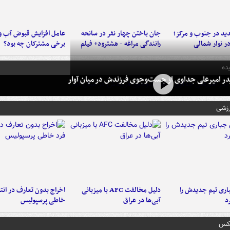
د در جنوب و مرکز؛
جان باختن چهار نفر در سانحه
عامل افزایش قبوض آب و
در نوار شمالی
رانندگی مراغه - هشترود+ فیلم
برخی مشترکان چه بود؟
ده
در امیرعلی جداوی از جست‌وجوی فرزندش در میان آوار
رزشی
ری تیم جدیدش را
دلیل مخالفت AFC با میزبانی
اخراج بدون تعارف در انتظ
د
آبی‌ها در عراق
خاطی پرسپولیس
عکس