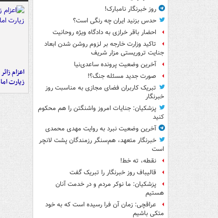
روز خبرنگار نامبارک!
حدس بزنید ایران چه رنگی است؟
احضار باقر خرازی به دادگاه ویژه روحانیت
تاکید وزارت خارجه بر لزوم روشن شدن ابعاد
جنایت تروریستی مزار شریف
آخرین وضعیت پرونده ساعدی‌نیا
اعزام زائر 
صورت جدید مسئله جنگ؟!
زیارت اما
تبریک کاربران فضای مجازی به مناسبت روز
خبرنگار
پزشکیان: جنایات امروز واشنگتن را هم محکوم
کنید
آخرین وضعیت نبرد به روایت مهدی محمدی
خبرنگار متعهد، هم‌سنگر رزمندگان پشت لانچر
است
نقطه، ته خط!
قالیباف روز خبرنگار را تبریک گفت
پزشکیان: ما نوکر مردم و در خدمت آنان
هستیم
عراقچی: زمان آن فرا رسیده است که به خود
متکی باشیم