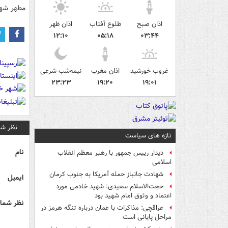
مطهر شهد
اذان صبح
طلوع آفتاب
اذان ظهر
۱۲:۱۰
۰۵:۱۸
۰۳:۴۴
غروب خورشید
اذان مغرب
نیمه‌شب شرعی
۲۳:۲۳
۱۹:۲۰
۱۹:۰۱
نظر شم
تازه های سیاست
نام
دیدار رییس جمهور با رهبر معظم انقلاب
اسلامی
شهادت جانباز حمله آمریکا به جنوب کرمان
ایمیل
حجت‌الاسلام سعیدی: شهید خادمی مورد
اعتماد و وثوق امام شهید بود
نظر شما 
عراقچی: مذاکرات با عمان درباره تنگه هرمز در
مراحل پایانی است