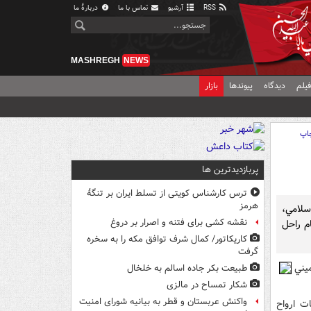
RSS
آرشیو
تماس با ما
دربارهٔ ما
MASHREGH
NEWS
یلم
دیدگاه
پیوندها
بازار
اپ
پربازدیدترین ها
ترس کارشناس کویتی از تسلط ایران بر تنگۀ
هرمز
اسلامي،
نقشه کشی برای فتنه و اصرار بر دروغ
م راحل
کاریکاتور/ کمال شرف توافق مکه را به سخره
گرفت
يني
طبیعت بکر جاده اسالم به خلخال
شکار تمساح در مالزی
واکنش عربستان و قطر به بیانیه شورای امنیت
ت ارواح