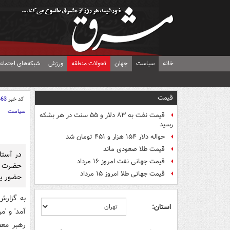
خانه
سیاست
جهان
تحولات منطقه
ورزش
شبکه‌های اجتماع
قیمت
کد خبر
463
سیاست
قیمت نفت به ۸۳ دلار و ۵۵ سنت در هر بشکه
رسید
حواله دلار ۱۵۴ هزار و ۴۵۱ تومان شد
قیمت طلا صعودی ماند
در آستان
قیمت جهانی نفت امروز ۱۶ مرداد
حضرت آي
قیمت جهانی طلا امروز ۱۵ مرداد
حضور ياف
به گزارش
استان:
آمد' و 'م
رهبر معظ