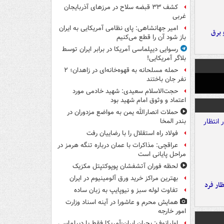
کشف ۳۳ قبضه سلاح در مرزهای آذربایجان
غربی
امیر جهانشاهی: پای نظامی آمریکایی به ایران
 برق
باز شود آن را قطع می‌کنیم
رسوایی دیپلماسی آمریکا در برابر ایران توسط
بلاگر آمریکایی!
حمله مسلحانه به قهوه‌خانه‌ای در زاهدان؛ ۲
نفر جان باختند
حجت‌الاسلام سعیدی: شهید خادمی مورد
اعتماد و وثوق امام شهید بود
حملات انصارالله یمن به مواضع مزدوران در
بندر المخا
فولاد راه استقلال را با رضاییان رفت
عراقچی: مذاکرات با عمان درباره تنگه هرمز در
مراحل پایانی است
لحظه فوران آتشفشان پوپوکتپتل مکزیک
بهترین مراکز خرید ورق آلومینیوم در ایران
ار فرد
تفاوت لوله سبز و نیوپایپ به زبان ساده
همایش محرم و عاشورا در آینه اسناد وزارت
امور خارجه
اولیانوف: بحران ایران-آمریکا فقط با دیپلماسی