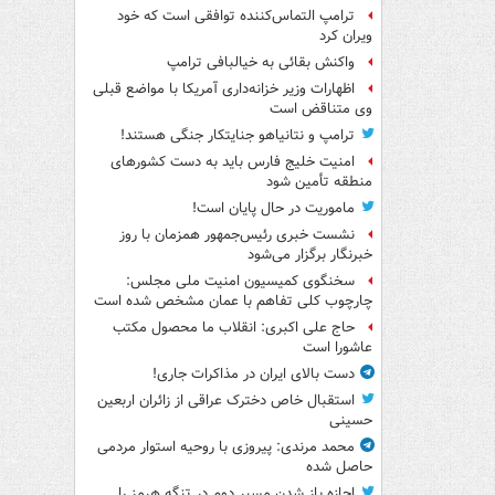
ترامپ التماس‌کننده توافقی است که خود
ویران کرد
واکنش بقائی به خیالبافی ترامپ
اظهارات وزیر خزانه‌داری آمریکا با مواضع قبلی
وی متناقض است
ترامپ و نتانیاهو جنایتکار جنگی هستند!
امنیت خلیج فارس باید به دست کشورهای
منطقه تأمین شود
ماموریت در حال پایان است!
نشست خبری رئیس‌جمهور همزمان با روز
خبرنگار برگزار می‌شود
سخنگوی کمیسیون امنیت ملی مجلس:
چارچوب کلی تفاهم با عمان مشخص شده است
حاج علی اکبری: انقلاب ما محصول مکتب
عاشورا است
دست بالای ایران در مذاکرات جاری!
استقبال خاص دخترک عراقی از زائران اربعین
حسینی
محمد مرندی: پیروزی با روحیه استوار مردمی
حاصل شده
اجازه باز شدن مسیر دوم در تنگه هرمز را