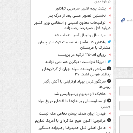
درباره یمن
پشت پرده تغییر سرمربی تراکتور
نخستین تصویر مسی بعد از مرگ پدر
توضیحات معاون امنیتی و انتظامی وزیر کشور
درباره قتل حمیدرضا رجب زاده
مرد سال والیبال آسیا انتخاب شد
واکنش کنایه‌آمیز به عضویت ترکیه در پیمان
مشترک با عربستان
رویای اف-۳۵ ترکیه در بن‌بست
آمریکا نتوانست؛ دیگران هم نمی توانند
سرکشی فرمانده سپاه تهران از گردان‌های
پدافند هوایی لشکر ۲۷
سرنگون‌کردن پهپاد اوکراینی با آتش رگبار
روس‌ها
هافبک آلومینیوم پرسپولیسی شد
از مظلوم‌نمایی براندازها تا افشای دروغ مراد
ویسی
فیدان: ایران هدف پیمان دفاعی مکه نیست
عراقچی: اکنون هیچ مذاکره‌ای با آمریکا نداریم
عامل اصلی قتل حمیدرضا رجب‌زاده دستگیر