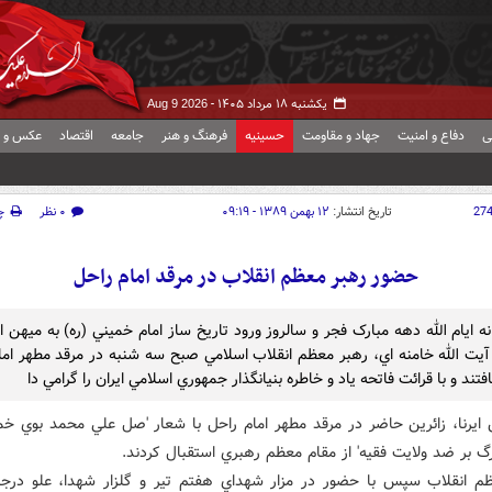
یکشنبه ۱۸ مرداد ۱۴۰۵ -
Aug 9 2026
ی
دفاع و امنیت
جهاد و مقاومت
حسینیه
فرهنگ و هنر
جامعه
اقتصاد
عکس و ف
27
تاریخ انتشار:
۱۲ بهمن ۱۳۸۹ - ۰۹:۱۹
۰ نظر
چ
حضور رهبر معظم انقلاب در مرقد امام راحل
ه ايام الله دهه مبارک فجر و سالروز ورود تاريخ ساز امام خميني (ره) به ميهن 
ت الله خامنه اي، رهبر معظم انقلاب اسلامي صبح سه شنبه در مرقد مطهر اما
تند و با قرائت فاتحه ياد و خاطره بنيانگذار جمهوري اسلامي ايران را گرامي دا
 ايرنا، زائرين حاضر در مرقد مطهر امام راحل با شعار 'صل علي محمد بوي خم
رگ بر ضد ولايت فقيه' از مقام معظم رهبري استقبال کردند.
م انقلاب سپس با حضور در مزار شهداي هفتم تير و گلزار شهدا، علو درجا