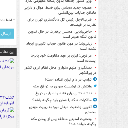
وزیر کشور: جامعه بدون رسانه مفهومی ندارد
مصوبه جدید مجلس برای ضبط اموال و دارایی
عاملان جنایات بین‌المللی
ضرب‌الاجل رئیس کل دادگستری تهران برای
*
لطفا عدد م
نظارت بر قیمت‌ها
حاجی‌بابایی: مجلس پرقدرت در حال تدوین
قانون تنگه هرمز است
زینی‌وند: در مورد قانون حجاب تغییری ایجاد
نشده است
این مطالب
عراقچی: ایران بر عهد مقاومت خود پابرجا
ایستاده است
دستگیری متهم متواری مخل نظام ارزی کشور
در پیرانشهر
ترامپ در دام ایران افتاده است!
واکنش کارتونیست سوری به توافق مکه
نقشه کشی برای فتنه و اصرار بر دروغ
مذاکرات تنگه با عمان باید چگونه باشد؟
آذربایجان
آخرین وضعیت میدان نبرد به روایت مهدی
محمدی
وضعیت امنیتی منطقه پس از پیمان مکه
چگونه خواهد شد؟