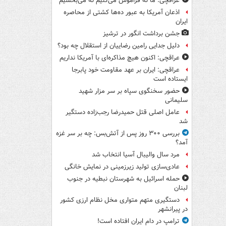
عراقچی: ما نه فراموش می‌کنیم نه می‌بخشیم
اذعان آمریکا به عبور ده‌ها کشتی از محاصره
ایران
جشن برداشت انگور در ترشیز
دلیل جدایی رامین رضاییان از استقلال چه بود؟
عراقچی: اکنون هیچ مذاکره‌ای با آمریکا نداریم
عراقچی: ایران بر عهد مقاومت خود پابرجا
ایستاده است
حضور سخنگوی سپاه بر سر مزار شهید
سلیمانی
عامل اصلی قتل حمیدرضا رجب‌زاده دستگیر
شد
بررسی ۳۰۰ روز پس از آتش‌بس: چه بر سر غزه
آمد؟
مرد سال والیبال آسیا انتخاب شد
عادی‌سازی تولید زیرزمینی در نمایش خانگی
حمله اسرائیل به شهرستان نبطیه در جنوب
لبنان
دستگیری متهم متواری مخل نظام ارزی کشور
در پیرانشهر
ترامپ در دام ایران افتاده است!