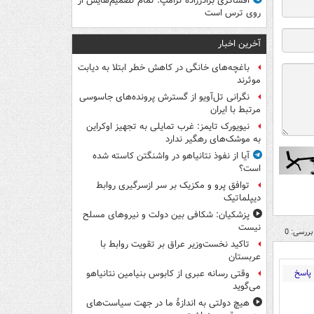
افشاگری برادرزاده ترامپ: تمام تصمیم‌هایش از
روی ترس است
آخرین اخبار
باغچه‌های خانگی در کاهش خطر ابتلا به دیابت
موثرند
نگرانی تل‌آویو از گسترش پرونده‌های جاسوسی
مرتبط با ایران
نیویورک تایمز: غرب تمایلی به تجهیز اوکراین
به موشک‌های رهگیر ندارد
آیا از نفوذ نتانیاهو در واشنگتن کاسته شده
است؟
توافق پرو و مکزیک بر سر ازسرگیری روابط
دیپلماتیک
پزشکیان: شکافی بین دولت و نیروهای مسلح
نیست
بررسی: 0
تاکید نخست‌وزیر عراق بر تقویت روابط با
عربستان
پاسخ
وقتی رسانه عبری از کابوس بنیامین نتانیاهو
می‌گوید
هیچ دولتی به اندازۀ ما در جهت سیاست‌های