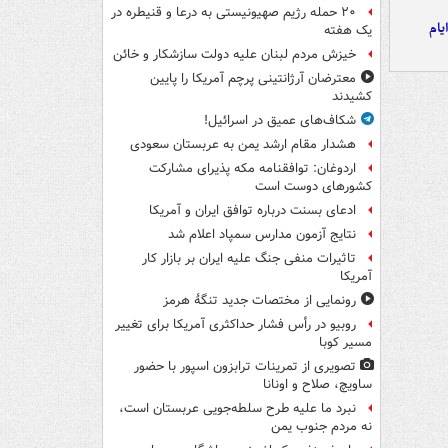
۲۰ حمله رژیم صهیونیستی به درعا و قنیطره در
یام
یک هفته
خیزش مردم لبنان علیه دولت سازشکار و خائن
معترضان آرژانتینی پرچم آمریکا را پایین
کشیدند
شکاف‌های عمیق در اسرائیل!
هشدار مقام ارشد یمن به عربستان سعودی
اردوغان: توافقنامه مکه پذیرای مشارکت
کشورهای دوست است
ادعای بسنت درباره توافق ایران و آمریکا
نتایج آزمون مدارس سمپاد اعلام شد
تاثیرات منفی جنگ علیه ایران بر بازار کار
آمریکا
رونمایی از مختصات جدید تنگۀ هرمز
روبیو در رأس فشار حداکثری آمریکا برای تغییر
مسیر کوبا
تصویری از تمرینات ترابزون اسپور با حضور
ساویچ، صلاح و اونانا
نبرد ما علیه طرح سلطه‌جویی عربستان است،
نه مردم جنوب یمن