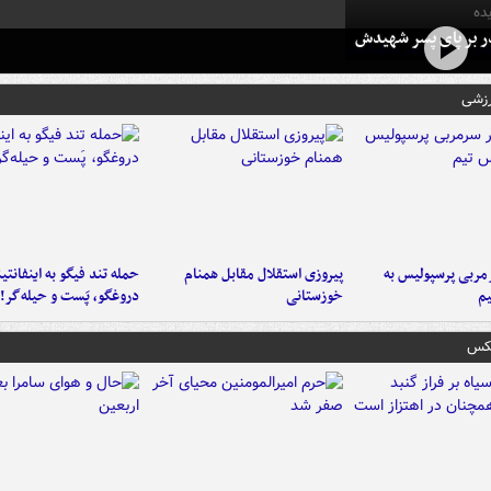
ده
در بر پای پسر شهیدش
رزشی
ربی پرسپولیس به
پیروزی استقلال مقابل همنام
حمله تند فیگو به اینفانتین
م
خوزستانی
دروغگو، پَست‌ و حیله‌گر!
عکس