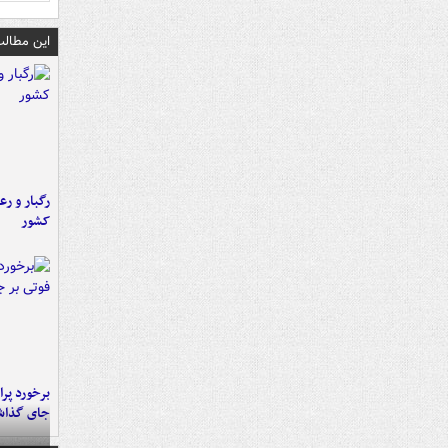
این مطالب
رگبار و رع
کشور
جای گذا