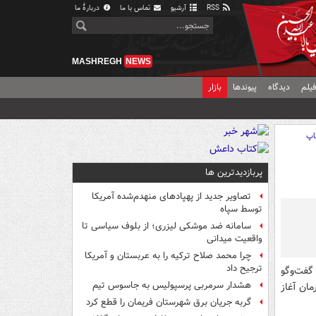
RSS
آرشیو
تماس با ما
دربارهٔ ما
MASHREGH
NEWS
یلم
دیدگاه
پیوندها
بازار
اپ
پربازدیدترین ها
تصاویر جدید از پهپادهای منهدم‌شده آمریکا
توسط سپاه
سامانه ضد موشکی لیزری؛ از بلوف سیاسی تا
واقعیت میدانی
چرا محمد صلاح ترکیه را به عربستان و آمریکا
ترجیح داد
گفت‌وگو
هشدار سرمربی پرسپولیس به جاسوس تیم
مان آغاز
گربه جریان برق شهرستان فریمان را قطع کرد