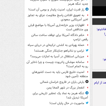
جدید تنگه هرمز
راز قدرت ایران، امنیت پایدار و بومی آن است!
به تعویق افتادن پاسخ مقاومت عراق به تجاوز
اخیر آمریکایی سعودی
اظهارات وزیر خزانه‌داری آمریکا با مواضع قبلی
وی متناقض است
حکم دادگاه آمریکا برای توقف ساخت سالن
رقص ترامپ
حمله پهپادی به کشتی ترکیه‌ای در دریای سیاه
ترامپ و نتانیاهو جنایتکار جنگی هستند!
میزبانی استقلال در آسیا به امارات می‌رسد؟
و:
سامانه موشکی پاتریوت چیست و چرا ذخایر آن
رو به اتمام است؟
امنیت خلیج فارس باید به دست کشورهای
منطقه تأمین شود
بارش باران در فاروج خراسان شمالی
انفجار بزرگ در شهر المخا یمن
تنگه هرمز به نماد یک تحقیر تاریخی برای
آمریکا تبدیل شد!
ماموریت در حال پایان است!