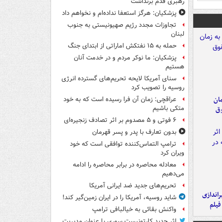
رهبری قدم برنداشت
پزشکیان: هرگز استعفا نداده‌ام و نخواهم داد
تجاوزات مجدد رژیم صهیونیستی به جنوب
لبنان
حمله به ۱۵ نفتکش‌ اماراتی از ابتدای جنگ
پزشکیان: ما نوکر مردم و در خدمت آنان
هستیم
سنای آمریکا لایحه تحریم‌های گسترده انرژی
روسیه را تصویب کرد
مان
عراقچی: زمان آن فرا رسیده است که به خود
متکی باشیم
وق
۶ فوتی و ۵ مصدوم بر اثر تصادف زنجیره‌ای
بدون تعارف با پدر و پسر قهرمان
ترامپ التماس‌کننده توافقی است که خود
ویران کرد
معادله محاصره در برابر محاصره را ادامه
می‌دهیم
تحریم‌های جدید ضد ایرانی آمریکا
یراندازی
شاید روسیه، آمریکا را در ایران زمین‌گیر کند!
فیلم
واکنش بقائی به خیالبافی ترامپ
اثر جدید کارتونیست سوری با عنوان مدیریت