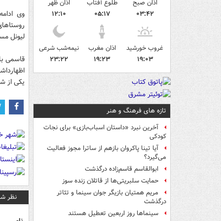
اذان صبح
طلوع آفتاب
اذان ظهر
وی ادامه
۱۲:۱۰
۰۵:۱۷
۰۳:۴۲
روستاهای
لیونل مسی
غروب خورشید
اذان مغرب
نیمه‌شب شرعی
قاسمی با
۲۳:۲۲
۱۹:۲۳
۱۹:۰۳
اظهارداشت
یکی از شب
تازه های فرهنگ و هنر
آخرین نبرد «داستان اسباب‌بازی» برای نجات
کودکی
آیا تینا پاکروان بازهم از ساترا مجوز فعالیت
می‌گیرد؟
ابوالقاسم قاسم‌زاده درگذشت
حمایت سلبریتی‌ها از قاتلان زنده سوز
مریم همتیان بازیگر جوان سینما و تئاتر
نظر شم
درگذشت
سینماها روز اربعین تعطیل هستند
نام