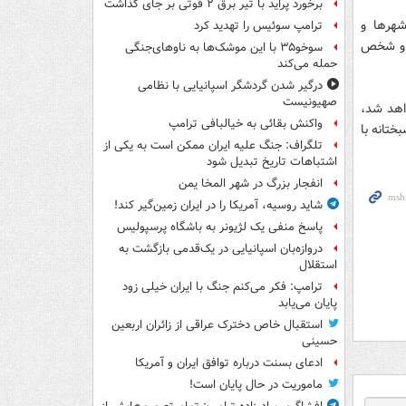
برخورد پراید با تیر برق ۲ فوتی بر جای گذاشت
شهرها و
ترامپ سوئیس را تهدید کرد
ن و شخص
سوخو۳۵ با این موشک‌ها به ناوهای‌جنگی
حمله می‌کند
درگیر شدن گردشگر اسپانیایی با نظامی
صهیونیست
اهد شد،
واکنش بقائی به خیالبافی ترامپ
ختانه با
تلگراف: جنگ علیه ایران ممکن است به یکی از
اشتباهات تاریخ تبدیل شود
انفجار بزرگ در شهر المخا یمن
شاید روسیه، آمریکا را در ایران زمین‌گیر کند!
پاسخ منفی یک لژیونر به باشگاه پرسپولیس
دروازه‌بان اسپانیایی در یک‌قدمی بازگشت به
استقلال
ترامپ: فکر می‌کنم جنگ با ایران خیلی زود
پایان می‌یابد
استقبال خاص دخترک عراقی از زائران اربعین
حسینی
ادعای بسنت درباره توافق ایران و آمریکا
ماموریت در حال پایان است!