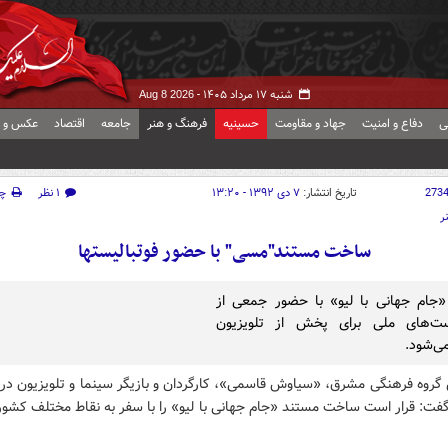
شنبه ۱۷ مرداد ۱۴۰۵ -
Aug 8 2026
ی
دفاع و امنیت
جهاد و مقاومت
حسینیه
فرهنگ و هنر
جامعه
اقتصاد
عکس و ف
273
تاریخ انتشار:
۷ دی ۱۳۹۲ - ۱۳:۲۰
۱ نظر
چ
ر
ساخت مستند"مسی" با حضور فوتبالیستها
جام جهانی با لیو» با حضور جمعی از
یست‌های ملی برای پخش از تلویزیون
ی‌شود.
 گروه فرهنگی مشرق، «سیاوش قاسمی»، کارگردان و بازیگر سینما و تلویزیون در 
فت: قرار است ساخت مستند «جام جهانی با لیو» را با سفر به نقاط مختلف کشور