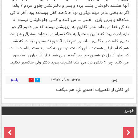
آنها هشتند .خودشان پشت پرده و پسر و دخترانشان جلوی مردم ؟ بخدا
اگر بد بختی مادر مرده دیگر ی بود حالا صد کفن پوسانده بود .آخر تا کی
ملاحظه و پارتی بازی . علنی ... می کنند و کسی جلو دارشان نیست .تا
به کی خدا می داند .نمی گذاریم به آرزویشان برسند که می دانیم اگر دو
باره قدرت پیدا کنند این ملت را به خاک سیاه می نشاند .مشرقی شهامت
نداری کامنت را بگذاری سانسور هم نکن 0 هرچند معلوم نیست که شما
هم کدام طرفی هستید . این کامنت توهین به کسی نیست واقعیت است
که بطور کامل در همین خبر نیز آمده .ولی شما نظر کار بران را سانسور
می کنید .چرا ؟ دلتان درد می کند تشریف ببرید دکتر ولی سانسور نکنید.
پاسخ
بهمن
۱۶:۴۵ - ۱۳۹۲/۱۰/۰۵
0
0
ای کاش از تقصیرات احمدی نژاد هم میگفت
خودرو