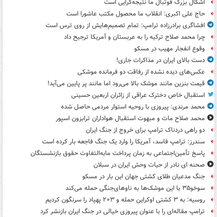
اشکال بزرگ فوتبال ما نتیجه‌گرایی است
حاج علی اکبری: انقلاب ما محصول مکتب عاشورا است
افشاگری برادرزاده ترامپ: تمام تصمیم‌هایش از روی ترس است
چرا محمد صلاح ترکیه را به عربستان و آمریکا ترجیح داد
وقوع انفجار مهیب در مسکو
دست بالای ایران در مذاکرات جاری!
عکس‌های دیده نشده از رفاقت دو فرمانده‌ موشکی
قیمت بنزین مانند موشک بالا می‌رود اما مانند پر پایین می‌آید!
استقبال خاص دخترک عراقی از زائران اربعین حسینی
محمد مرندی: پیروزی با روحیه استوار مردمی حاصل شده
محمد صلاح مات و مبهوت استقبال هواداران ترابزون اسپور
دو راهی دردناک ترامپ برای خروج از جنگ ایران
سندرز: ترامپ فاسد، آمریکا را وارد یک جنگ فاجعه بار کرده است
پاسخ تأمین‌اجتماعی به زمان پرداخت مابه‌التفاوت حقوق بازنشستگان
صحنه ای نادر از حیات وحش ایران در سبلان
جنگ مدعیان طلای کشتی جهان این بار در مسکو
سوخو۳۵ با این موشک‌ها به ناوهای‌جنگی حمله می‌کند
روسیه: به ۳ کشتی اوکراین حمله و ۲۰۳ پهپاد را سرنگون کردیم
ترامپ مقاله‌ای را با عنوان پیروزی خیالی در جنگ ایران بازنشر کرد