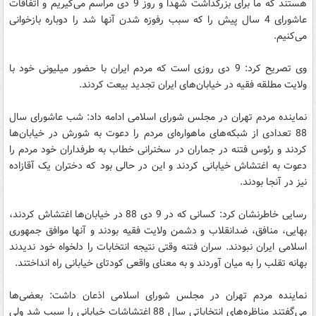
هستند که ما برای بزرگداشت شهدا و روز 9 دی مراسم می‌گیریم و اتفاقات
عاشورای 4 سال پیش را که سبب رفوزه شدن آنها شد را دوباره بازخوانی
می‌کنیم.
وی تصریح کرد: 9 دی روزی است که مردم ایران با حضور میلیونی خود با
ولایت مطلقه فقیه در خیابان‌های ایران تجدید بیعت کردند.
نماینده مردم تهران در مجلس شورای اسلامی ادامه داد: شب عاشورای سال
88 تعدادی از شبکه‌های ماهواره‌ای مردم را دعوت به شورش در خیابان‌ها
کردند و رئوس فتنه در جماران در سخنرانی خطاب به طرفداران خود مردم را
دعوت به اغتشاش خیابانی کردند و این در حالی بود که دختران یک آقازاده
نیز در آنجا بودند.
رسایی خاطرنشان کرد: کسانی که در 9 دی 88 در خیابان‌ها اغتشاش کردند،
بهایی، منافق، ضدانقلاب و دشمن ولایت فقیه بودند و آنها موافق جمهوری
اسلامی ایران نبودند. سران فتنه وقتی نتیجه انتخابات را دلخواه خود ندیدند
بهانه تقلب را به میان آوردند و به معنای واقعی کودتای خیابانی راه انداختند.
نماینده مردم تهران در مجلس شورای اسلامی اذعان داشت: بعضی‌ها
می‌گفتند مناظره‌های انتخاباتی سال 88 اغتشاشات خیابانی را سبب شد ولی