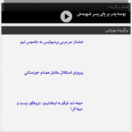
فیلم برگزیده
بوسه‌ پدر بر پای پسر شهیدش
برگزیده ورزشی
هشدار سرمربی پرسپولیس به جاسوس تیم
پیروزی استقلال مقابل همنام خوزستانی
حمله تند فیگو به اینفانتینو: دروغگو، پَست‌ و
حیله‌گر!