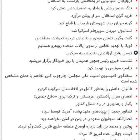
دروازه‌بان اسپانیایی در یک‌قدمی بازگشت به استقلال
تنگه هرمز ریاض را وادار به تخفیف‌دهی نفتی کرد
خرید گران استقلال سر از یونان درآورد
گربه جریان برق شهرستان فریمان را قطع کرد
استانبول میزبان سوپرجام اسپانیا شد
گفت وگوی تلفنی مودی و نتانیاهو درباره تحولات منطقه‌ای
کوبا: با تهدید نظامی از سوی ایالات متحده روبه‌رو هستیم
توسل رفیق آرژانتینی نتانیاهو به سرکوب
نشست خبری رئیس‌جمهور همزمان با روز خبرنگار برگزار می‌شود
ترامپ سوئیس را تهدید کرد
سخنگوی کمیسیون امنیت ملی مجلس: چارچوب کلی تفاهم با عمان مشخص
شده است
طالبان: داعش را به طور کامل در افغانستان سرکوب کردیم
امضای سران پاکستان، عربستان و ترکیه برای «دفاع جمعی»
رگبار و رعدوبرق در راه شمال کشور
تصاویر جدید از پهپادهای منهدم‌شده آمریکا توسط سپاه
انصارالله: متجاوزان سعودی در یمن در امان نخواهند بود
پوتین و محمد بن زاید درباره اوضاع منطقه خلیج فارس گفت‌وگو کردند
قیمت جهانی نفت امروز ۱۶ مرداد