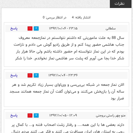
نظرات
انتشار یافته: 4
در انتظار بررسی: 0
پاسخ
سلطانی
۲۳:۱۵ - ۱۳۹۲/۱۰/۰۴
0
0
سال 88 به علت ماموریتی که داشتم نتوانستم در نمازجمعه معروف
جناب هاشمی حضور پیدا کنم و از طریق رادیو گوش می دادم و ناراحت
بودم که در این نماز نتوانسته ام حضور داشته باشم ولی حالا هزار بار
شکر خدا بجا می آورم که پشت سر هاشمی نماز نخواندم. خدا را شکر
پاسخ
۲۳:۳۶ - ۱۳۹۲/۱۰/۰۴
0
0
الان نماز جمعه در شبکه بی‌بی‌سی و وی‌او‌ای بسیار زیاد تکریم شد و هر
ساله آن را بازپخش می‌کنند و می‌توان گفت آن نماز جمعه همانند مسجد
ضرار بود
پاسخ
منو چهر راستی بروجنی
۱۲:۰۹ - ۱۳۹۲/۱۰/۰۵
0
0
دارند بعضی ها با این همه.... و رفتار زشت اصحاب فتنه و... با کمال پر
رویی به استان های ایران مسافرت می کنند و فکر می کنند مردم دنبال