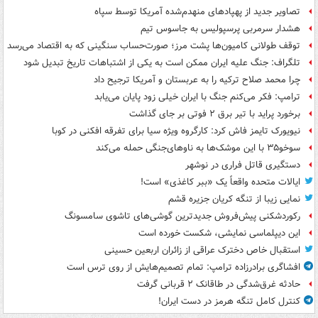
تصاویر جدید از پهپادهای منهدم‌شده آمریکا توسط سپاه
هشدار سرمربی پرسپولیس به جاسوس تیم
توقف طولانی کامیون‌ها پشت مرز؛ صورت‌حساب سنگینی که به اقتصاد می‌رسد
تلگراف: جنگ علیه ایران ممکن است به یکی از اشتباهات تاریخ تبدیل شود
چرا محمد صلاح ترکیه را به عربستان و آمریکا ترجیح داد
ترامپ: فکر می‌کنم جنگ با ایران خیلی زود پایان می‌یابد
برخورد پراید با تیر برق ۲ فوتی بر جای گذاشت
نیویورک تایمز فاش کرد: کارگروه ویژه سیا برای تفرقه افکنی در کوبا
سوخو۳۵ با این موشک‌ها به ناوهای‌جنگی حمله می‌کند
دستگیری قاتل فراری در نوشهر
ایالات متحده واقعاً یک «ببر کاغذی» است!
نمایی زیبا از تنگه کریان جزیره قشم
رکوردشکنی پیش‌فروش جدیدترین گوشی‌های تاشوی سامسونگ
این دیپلماسی نمایشی، شکست خورده است
استقبال خاص دخترک عراقی از زائران اربعین حسینی
افشاگری برادرزاده ترامپ: تمام تصمیم‌هایش از روی ترس است
حادثه غرق‌شدگی در طاقانک ۲ قربانی گرفت
کنترل کامل تنگه هرمز در دست ایران!