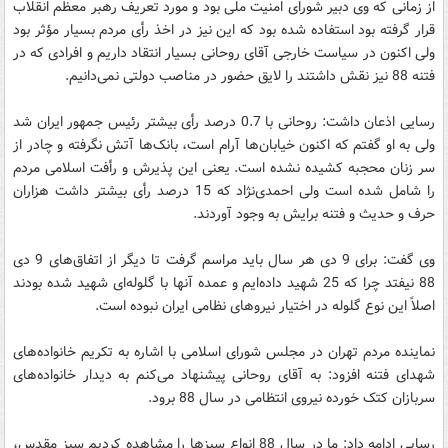
از زمانی که وی دبیر شورای امنیت ملی بود و مورد تعریف رهبر معظم انقلاب
قرار گرفته بود استفاده شده بود که این نیز در اخذ رأی مردم بسیار مؤثر بود
ولی اکنون در سیاست خارجی آقای روحانی بسیار انتقاد داریم و افرادی که در
فتنه 88 نیز نقش داشتند را لایق حضور در مناصب دولتی نمی‌دانیم.
رسایی اذعان داشت: روحانی با 0.7 درصد رأی بیشتر رئیس جمهور ایران شد
ولی به او گفتم که اکنون خیابان‌ها آرام است، بانک‌ها آتش نگرفته و چادر از
سر زنان محجبه کشیده نشده است. یعنی این پذیرش و رأفت اسلامی مردم
را شامل شده است ولی احمدی‌نژاد که 15 درصد رأی بیشتر داشت هزاران
حرف و حدیث و فتنه برایش به وجود آوردند.
وی گفت: برای 9 دی هر سال باید مراسم گرفت تا دیگر از اتفاق‌های 9 دی
88 نیفتد چرا که 25 شهید داده‌ایم و عمده آنها با گلوله‌ای شهید شده بودند
اصلاً این نوع گلوله در اختیار نیروهای نظامی ایران نبوده است.
نماینده مردم تهران در مجلس شورای اسلامی با اشاره به تکریم خانواده‌های
شهدای فتنه افزود: به آقای روحانی پیشنهاد می‌کنم ‌به دیدار خانواده‌های
سربازان کتک خورده نیروی انتظامی در سال 88 برود.
رسایی ادامه داد: ما در سال 88 انواع سبز‌ها را مشاهده کردیم سبز مقدس،