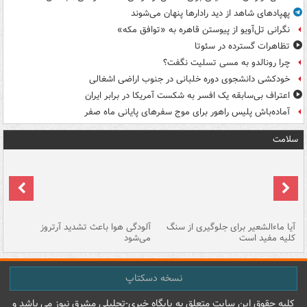
پهپادهای شاهد از دید رادارها پنهان می‌شوند
نگرانی تل‌آویو از پیوستن قاهره به «توافق مکه»
تظاهرات گسترده در سئوتا
چرا رونالدو به مسی تسلیت نگفت؟
خودکشی دانشجوی دوره خلبانی در جنوب اراضی اشغالی
اعتراف بی‌سابقه یک افسر به شکست آمریکا در برابر ایران
آماده‌باش پلیس راهور برای موج سفرهای پایانی ماه صفر
سلامت
آیا ماءالشعیر برای جلوگیری از سنگ
آلودگی هوا باعث تشدید آرتروز
حذ
کلیه مفید است
می‌شود
کل
نسخه دسکتاپ
کليه حقوق اين سايت متعلق به پایگاه خبري-تحليلي مشرق نيوز می باشد و