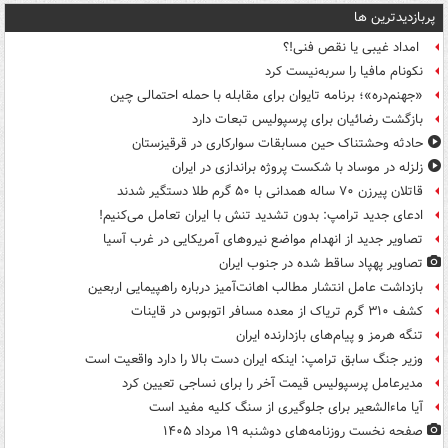
پربازدیدترین ها
امداد غیبی یا نقص فنی!؟
نکونام مافیا را سربه‌نیست کرد
«جهنم‌دره»؛ برنامه تایوان برای مقابله با حمله احتمالی چین
بازگشت رضائیان برای پرسپولیس تبعات دارد
حادثه وحشتناک حین مسابقات سوارکاری در قرقیزستان
زلزله در موساد با شکست پروژه براندازی در ایران
قاتلان پیرزن ۷۰ ساله همدانی با ۵۰ گرم طلا دستگیر شدند
ادعای جدید ترامپ: بدون تشدید تنش با ایران تعامل می‌کنیم!
تصاویر جدید از انهدام مواضع نیروهای آمریکایی در غرب آسیا
تصاویر پهپاد ساقط شده در جنوب ایران
بازداشت عامل انتشار مطالب اهانت‌آمیز درباره راهپیمایی اربعین
کشف ۳۱۰ گرم تریاک از معده مسافر اتوبوس در قاینات
تنگه هرمز و پیام‌های بازدارنده ایران
وزیر جنگ سابق ترامپ: اینکه ایران دست بالا را دارد واقعیت است
مدیرعامل پرسپولیس قیمت آخر را برای نساجی تعیین کرد
آیا ماءالشعیر برای جلوگیری از سنگ کلیه مفید است
صفحه نخست روزنامه‌های دوشنبه ۱۹ مرداد ۱۴۰۵