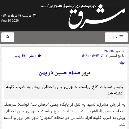
دوشنبه ۱۹ مرداد ۱۴۰۵ -
Aug 10 2026
جهان
کد خبر
269387
تاریخ انتشار:
۱۷ آذر ۱۳۹۲ - ۱۶:۴۰
۰ نظر
چاپ
جهان
ترور صدام حسین در یمن
رئیس عملیات کاخ ریاست جمهوری یمن لحظاتی پیش به ضرب گلوله
کشته شد.
به گزارش مشرق، نسیم به نقل از پایگاه یمنی "برقش نت" نوشت: سرهنگ
'صدام حسین الطاهری'، رئیس عملیات کاخ ریاست جمهوری یمن لحظاتی
پیش به ضرب گلوله افراد ناشناس در منطقه 'الحوبان' شهر تعز ترور و کشته
شد.