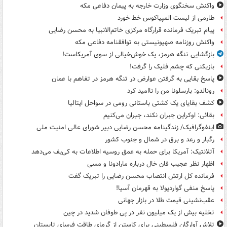
واکنش سخنگوی وزارت خارجه به پیمان دفاعی مکه
طارمی از لیست المپیاکوس خط خورد
پیام تبریک فرمانده قرارگاه مرکزی خاتم‌الانبیا به محسن رضایی
واکنش روزنامه صهیونیستی به توافقنامه دفاعی مکه
بازگشایی تنگه هرمز، یک خوش‌خیالی از سوی آمریکاست!
بازیکنی که چشم فلیک را گرفت!
پاسخ بقایی به گرفتن عوارض در تنگه هرمز در تفاهم با عمان
رونالدو: بارسلونا من را ناامید کرد
کشف بقایای یک کشتی باستانی رومی در سواحل ایتالیا
بقائی: اوکراین جبران نکند، جبران می‌کنیم
اینفوگرافیک/ زندگینامه محسن رضایی دبیر شورای عالی امنیت‌ ملی
رگبار و رعد و برق در شمال و جنوب کشور
آتلانتیک: آمریکا برای حمله به عمق روسیه اطلاعات به کی‌یف می‌دهد
اظهار نظر عجیب فان خال درباره مارادونا و مسی
فرمانده کل ارتش انتصاب محسن رضایی را تبریک گفت
پاسخ منفی گواردیولا به قهرمان آسیا!
عقب‌نشینی قیمت طلا در بازار جهانی
تخلیه بیش از یک میلیون نفر در پی طوفان شدید در چین
تلاش آوارگان فلسطینی برای کاستن از گرمای طاقت فرسای تابستان