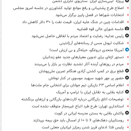
پروژه "لیبی‌سازی ایران" سناریوی تکراری دشمن
اصلاح طرح پشتیبانی و رفع موانع تولید کشاورزی در جلسه امروز مجلس
انتخابات شوراها در فصل پاییز برگزار می‌شود
اقدامات چین در جنگ علیه ایران، قیمت نفت را ۳۰ دلار کاهش داد
جلسه شورای عالی قوه قضاییه
رئیس عدلیه: رضایت و اعتماد مردم با لفاظی حاصل نمی‌شود
شکایت لیونل مسی از رسانه‌های آرژانتینی
آمریکا متحدی دروغگو، حیله‌گر و بی ارزش است!
دستور اژه‌ای برای تدوین معیارهای جدید عفو زندانیان
مردم در روزهای آینده آثار تشدید نظارت بر بازار را می‌بینند
قطع برق در کمپ کشتی آزادی هنگام تمرین ملی‌پوشان
حضور پر مهر شهید سپهبد موسوی در کنار نوه‌اش
اعلام اسامی ۲۳ بازیکن تیم جوانان برای انتخابی جام ملت‌ها
کنایه بقایی به تقابل ایران با ترامپ و آمریک
توضیحات اتاق بازرگانی درباره کارت‌های بازرگانی و ارزهای برنگشته
استانداری تهران: طرح طرد اتباع غیرمجاز متوقف نشده است
واکنش بقایی به بستن مدرسه ایرانی در کویت
روستاییان دهک‌های ۶ تا ۱۰ از امسال باید حق بیمه بپردازند
پلیس فتا: ادعای فریز شدن رمزارز ایرانیان جعلی است