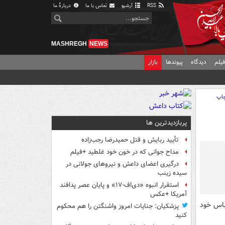
RSS
آرشیو
تماس با ما
دربارهٔ ما
MASHREGH
NEWS
یلم
دیدگاه
پیوندها
بازار
اپ
پربازدیدترین ها
تأیید ربایش و قتل حمیدرضا رجب‌زاده
مداح جوانی که در خون خود غلطید +فیلم
درگیری اعضای داعش و نیروهای جولانی در
سیده زینب
استقرار انبوه «دی‌اف‑۱۷» و پایان عصر پدافند
آمریکا +عکس
باس خود
پزشکیان: جنایات امروز واشنگتن را هم محکوم
کنید