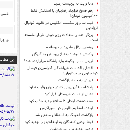
دانا وایت به بن‌بست رسید
رقم فسخ قرارداد رضاییان با استقلال فقط
تقسیم بر 3 میشه 70 دلار پول ما چن
۱۰۰میلیون تومان!
ثبت سالروز شکست انگلیس در تقویم فوتبال
آرژانتین
برزگر: همای سعادت روی دوش تارتار نشسته
تو چرا
است
رونمایی رئال مادرید از دیومانده
واکنش عالیشاه بعد از پیوستن به گل‌گهر
این مطالب
لیونل مسی چگونه وارد باشگاه میلیاردها شد؟
افشای اقدامات غیراخلاقی فدراسیون فوتبال
کره جنوبی برای داوران!
فورلان به خانه بازگشت
پادشاه سنگین‌وزنی که در جهان رقیب ندارد
دشان از دست عربستان فرار کرد
صنعت‌نفت آبادان ۲ مدافع جدید جذب کرد
قیمت طلا 
آینده نامعلوم طارمی در المپیاکوس
۰۵/۰۵/۱۷
بازگشت اندونگ به استقلال منتفی شد
فیفا توهین‌کنندگان به اینفانتینو را تهدید کرد
دردسر جدید برای سرخپوشان