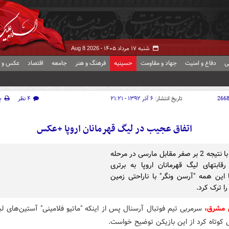
شنبه ۱۷ مرداد ۱۴۰۵ -
Aug 8 2026
ی
دفاع و امنیت
جهاد و مقاومت
حسینیه
فرهنگ و هنر
جامعه
اقتصاد
عکس و ف
266
تاریخ انتشار:
۶ آذر ۱۳۹۲ - ۲۱:۲۱
۴ نظر
چ
اتفاق عجیب در لیگ قهرمانان اروپا +عکس
آرسنال با نتیجه 2 بر صفر مقابل مارسی در مرحله
قابتهای لیگ قهرمانان اروپا به برتری
 این همه "آرسن ونگر" با ناراحتی زمین
ا ترک کرد.
 مشرق،
سرمربی تیم فوتبال آرسنال پس از اینکه "ماتیو فلامینی" آستین‌های ل
ی کوتاه کرد از این بازیکن توضیح خواست.