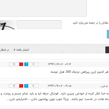
قابل را در جعبه متن وارد کنید
انتشار یافته: 4
در انتظار 
۰۸:۱۶ - ۱۳۹۲/۰۹/۰۷
0
0
كدوم ازين پيراهن نزديك 200 هزار تومنه
م ص ر
۰۹:۰۵ - ۱۳۹۲/۰۹/۰۷
0
0
ده خدا فکر کرده از خودش چیزی داره.. فوتبال حرفه ایه و باید تمام جسم و روحت و 
ته هات در خدمت تیم باشه.. چرا؟ خوب چون پولشون دادن... اختیارشو دارن...