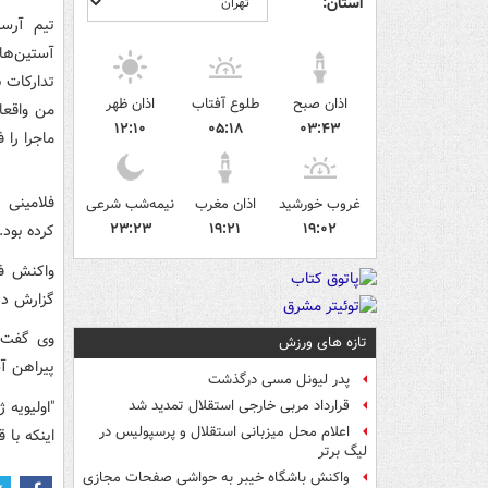
استان:
تیم آرسن
آستین‌ها
تدارکات 
اذان صبح
طلوع آفتاب
اذان ظهر
من واقعا 
۱۲:۱۰
۰۵:۱۸
۰۳:۴۳
ماجرا را
فلامینی 
غروب خورشید
اذان مغرب
نیمه‌شب شرعی
۲۳:۲۳
۱۹:۲۱
۱۹:۰۲
کرده بود.
واکنش فل
گزارش دیل
تازه های ورزش
پیراهن آ
پدر لیونل مسی درگذشت
"اولیویه 
قرارداد مربی خارجی استقلال تمدید شد
اعلام محل میزبانی استقلال و پرسپولیس در
اینکه با ق
لیگ برتر
واکنش باشگاه خیبر به حواشی صفحات مجازی