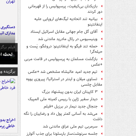
بازیکنان بی‌کیفیت، پرسپولیس را از قهرمانی
دور کردند
بیانیه تند اتحادیه لیگ‌های اروپایی علیه
اینفانتینو
دستگیری ب
آقای گل جام جهانی مقابل اسرائیل ایستاد
مدارک اتب
وینیسیوس در رئال مادرید ماندنی شد
حمله تند فیگو به اینفانتینو: دروغگو، پَست‌ و
فیلم برگزی
حیله‌گر!
لحظه انفجار جایگاه
بازگشت مسلمان به پرسپولیس در قامت مربی
+عکس
برگزیده و
تیم جدید امید عالیشاه مشخص شد +عکس
تساوی میلان و اینتر در استرالیا/ پیروزی یووه
مقابل چلسی
۳ کاپیتان ایران بدون پیشنهاد بزرگ
دیدار سفیر ژاپن با رییس کمیته ملی المپیک
جنجال جدید نیمار در برزیل +فیلم
می‌شد به آسانی کمتر پول داد و رضاییان را نگه
داشت
اخراج بدون
خاطی پرس
سرمربی تیم ملی عراق ماندنی شد
جلسه سرنوشت‌ساز بارسلونا برای جذب آلوارز