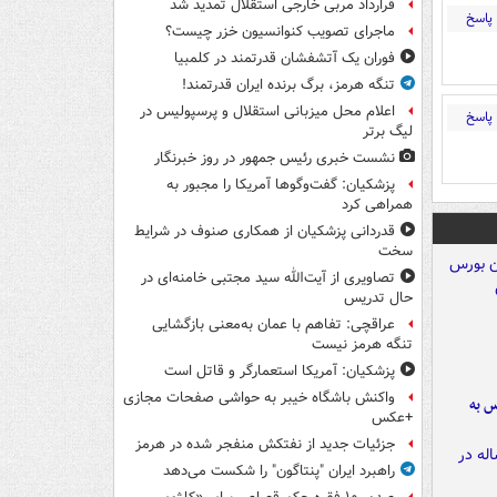
قرارداد مربی خارجی استقلال تمدید شد
پاسخ
ماجرای تصویب کنوانسیون خزر چیست؟
فوران یک آتشفشان قدرتمند در کلمبیا
تنگه هرمز، برگ برنده ایران قدرتمند!
اعلام محل میزبانی استقلال و پرسپولیس در
پاسخ
لیگ برتر
نشست خبری رئیس جمهور در روز خبرنگار
پزشکیان: گفت‌وگوها آمریکا را مجبور به
همراهی کرد
قدردانی پزشکیان از همکاری صنوف در شرایط
سخت
تصاویری از آیت‌الله سید مجتبی خامنه‌ای در
حال تدریس
عراقچی: تفاهم با عمان به‌معنی بازگشایی
تنگه هرمز نیست
پزشکیان: آمریکا استعمارگر و قاتل است
واکنش باشگاه خیبر به حواشی صفحات مجازی
رس به
+عکس
جزئیات جدید از نفتکش منفجر شده در هرمز
راهبرد ایران "پنتاگون" را شکست می‌دهد