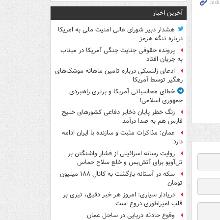
آخرین اخبار
هشدار دبیر شورای عالی امنیت ملی به امریکا
درباره تنگه هرمز
پرونده حقوقی جنایت جنگی آمریکا در میناب
به جریان افتاد
ادعای زلنسکی درباره تامین ماهانه موشک‌های
رهگیر توسط آمریکا
خطای محاسباتی آمریکا و برتری راهبردی
جمهوری اسلامی!
زنگ خطر پایان ذخایر دفاعی کشورهای خلیج
فارس هم به صدا درآمد
عمان: مذاکرات مثبت و سازنده با ایران ادامه
دارد
روایت رسانه اسرائیلی از فشار واشنگتن بر
تل‌آویو برای آتش‌بس و خلع سلاح حماس
سکه در آستانه بازگشت به کانال ۱۸۸ میلیون
تومان
دریادار سیاری: امروز هر خبر دقیق، تیری بر
قلب امپراطوری دروغ است
وقوع حادثه دریایی در ساحل عمان