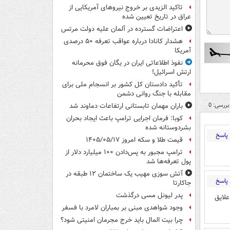
تاکید الزیدی بر خروج نیروهای آمریکایی از
عراق در تاریخ تعیین شده
اعتراضات گسترده در آلمان علیه دولت مرتس
هشدار کانادا درباره عواقب تعرفه ۵۰ درصدی
آمریکا
نفوذ اطلاعاتی ایران در یگان فوق محرمانه
ارتش اسرائیل!
تأکید دادستان کل کشور بر انسجام ملی برای
مقابله با جنگ روانی دشمن
بررسی: 0
باران مهمان تابستانی ارتفاعات دماوند شد
کوبا: فرمان اجرایی ترامپ باعث ایجاد بحران
بشردوستانه شده
پاسخ
قیمت طلا و سکه امروز ۱۴۰۵/۰۵/۱۷
ترامپ مجبور به پس‌دادن ۱۰۰ میلیارد دلار از
پول تعرفه‌ها شد
آتش سوزی مهیب یک ساختمان ۱۲ طبقه در
پاسخ
جاکارتا
پدر لیونل مسی درگذشت
علایق
وجود شواهدی مبنی بر بمباران لامرد با فسفر
چرا بیت المال باید خرج مجرمان امنیتی شود؟