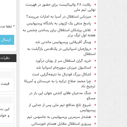
رقابت ۲۸ والیبالیست برای حضور در فهرست
نهایی تیم ملی
میزبانی استقلال در آسیا به امارات می‌رسد؟
پاسخ منفی یک لژیونر به باشگاه پرسپولیس
*
لطفا عدد م
تلاش پزشکان استقلال برای رساندن چشمی به
هفته اول لیگ برتر
وینگر آفریقایی پرسپولیس ماندنی شد
دروازه‌بان اسپانیایی در یک‌قدمی بازگشت به
استقلال
نظرات
خرید گران استقلال سر از یونان درآورد
استانبول میزبان سوپرجام اسپانیا شد
اشکال بزرگ فوتبال ما نتیجه‌گرایی است
چرا محمد صلاح ترکیه را به عربستان و آمریکا
قيمت هر 
ترجیح داد
جنگ مدعیان طلای کشتی جهان این بار در
مسکو
شروع تلخ مدافع تیم ملی پس از جدایی از
این بن
پرسپولیس
و خواس
هشدار سرمربی پرسپولیس به جاسوس تیم
پیروزی استقلال مقابل همنام خوزستانی