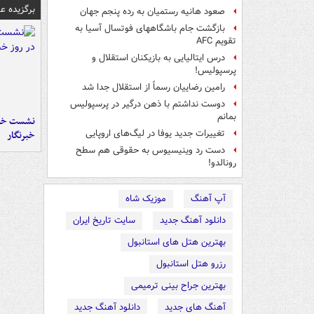
برگزیده 
صعود هانیه رستمیان به رده پنجم جهان
بازگشت جام باشگاههای فوتسال آسیا به
تقویم AFC
درس ایتالیایی‌ به بازیکنان استقلال و
پرسپولیس!
رامین رضاییان رسماً از استقلال جدا شد
دوست نداشتم با ذهن درگیر در پرسپولیس
بمانم
نشست خبر
تغییرات جدید یوفا در لیگ‌های اروپایی
خبرنگار
دست رد وینیسیوس به حقوقی هم سطح
رونالدو!
آپ آهنگ
موزیک شاه
دانلود آهنگ جدید
سایت تاریخ ایران
بهترین هتل های استانبول
رزرو هتل استانبول
بهترین جراح بینی ترمیمی
آهنگ های جدید
دانلود آهنگ جدید