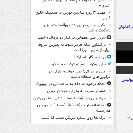
صدور ۱۰ فقره حکم قصاص برای «کلثوم
اکبری»
مهلت ۳ روزه سازمان بورس به هلدینگ خلیج
فارس
وکیل ترامپ در پرونده حق‌السکوت، وزیر
ده ۸ ساله در اصفهان
دادگستری شد
سردار علی عظمایی در کنار دو فرمانده شهید
بازگشایی تنگه هرمز منوط به پذیرش شروط
ایران از سوی آمریکاست
روز خبرنگار نامبارک!
حتی اوکراین هم به ترکیه حمله کرد
مسرور بارزانی: نمی خواهیم طرفی در
درگیری‌های منطقه باشیم
لحظه برخورد صاعقه به ساختمانی در نیویورک
هشدار نسبت به وفوع تندباد در تهران
خوشبینی بارسلونا به عملی شدن انتقال رودری
لحظه انفجار جایگاه CNG "صحنه" در دوربین
مداربسته
 به
ترک ها روی ستاره بلژیکی دست گذاشتند