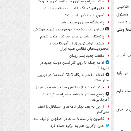
بیانیه سپاه پاسداران به مناسبت روز خبرنگار
فلامینی
فارن افرز: جنگ با ایران یک فاجعه است
، مسئول
"سوپر ال‌نینو"در راه است؟
ر داشت:
پالایشگاه سیزران منفجر شد
قعا وقتی
تصاویر دیده‌ نشده از دو فرمانده شهید موشکی
پاکستان: باید در برابر اسرائیل متحد شویم
هشدار ارشدترین ژنرال آمریکا درباره
محدودیت‌های نظامی علیه ایران
 کار را
مقصد جدید پسر زیدان
ادامه جنگ تا روی کار آمدن دولت جدید در
آمریکا!
بر پایه
لحظه انفجار جایگاه CNG "صحنه" در دوربین
مداربسته
جزئیات جدید از نفتکش منفجر شده در هرمز
دوست دارم
پاسخ معنادار هوافضای سپاه به تهدیدات
آمریکایی‌ها
از این به بعد دیگر نامه‌های استقلال را امضا
ی به جای
نمی‌کنم
کامیون با راننده ۸ ساله در اصفهان توقیف شد
حتی اوکراین هم به ترکیه حمله کرد