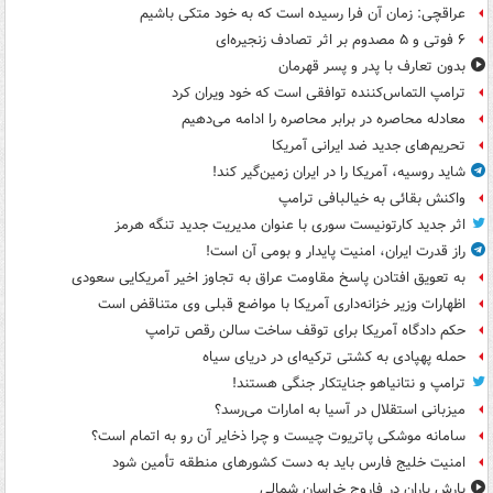
عراقچی: زمان آن فرا رسیده است که به خود متکی باشیم
۶ فوتی و ۵ مصدوم بر اثر تصادف زنجیره‌ای
بدون تعارف با پدر و پسر قهرمان
ترامپ التماس‌کننده توافقی است که خود ویران کرد
معادله محاصره در برابر محاصره را ادامه می‌دهیم
تحریم‌های جدید ضد ایرانی آمریکا
شاید روسیه، آمریکا را در ایران زمین‌گیر کند!
واکنش بقائی به خیالبافی ترامپ
اثر جدید کارتونیست سوری با عنوان مدیریت جدید تنگه هرمز
راز قدرت ایران، امنیت پایدار و بومی آن است!
به تعویق افتادن پاسخ مقاومت عراق به تجاوز اخیر آمریکایی سعودی
اظهارات وزیر خزانه‌داری آمریکا با مواضع قبلی وی متناقض است
حکم دادگاه آمریکا برای توقف ساخت سالن رقص ترامپ
حمله پهپادی به کشتی ترکیه‌ای در دریای سیاه
ترامپ و نتانیاهو جنایتکار جنگی هستند!
میزبانی استقلال در آسیا به امارات می‌رسد؟
سامانه موشکی پاتریوت چیست و چرا ذخایر آن رو به اتمام است؟
امنیت خلیج فارس باید به دست کشورهای منطقه تأمین شود
بارش باران در فاروج خراسان شمالی