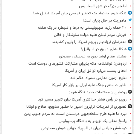
انفجار بزرگ در شهر المخا یمن
تنگه هرمز به نماد یک تحقیر تاریخی برای آمریکا تبدیل شد!
ماموریت در حال پایان است!
۲۰ حمله رژیم صهیونیستی به درعا و قنیطره در یک هفته
خیزش مردم لبنان علیه دولت سازشکار و خائن
معترضان آرژانتینی پرچم آمریکا را پایین کشیدند
شکاف‌های عمیق در اسرائیل!
هشدار مقام ارشد یمن به عربستان سعودی
اردوغان: توافقنامه مکه پذیرای مشارکت کشورهای دوست است
ادعای بسنت درباره توافق ایران و آمریکا
نتایج آزمون مدارس سمپاد اعلام شد
تاثیرات منفی جنگ علیه ایران بر بازار کار آمریکا
رونمایی از مختصات جدید تنگۀ هرمز
روبیو در رأس فشار حداکثری آمریکا برای تغییر مسیر کوبا
تصویری از تمرینات ترابزون اسپور با حضور ساویچ، صلاح و اونانا
نبرد ما علیه طرح سلطه‌جویی عربستان است، نه مردم جنوب یمن
پاسخ منفی یک لژیونر به باشگاه پرسپولیس
درخشش جوانان ایران در المپیاد جهانی هوش مصنوعی