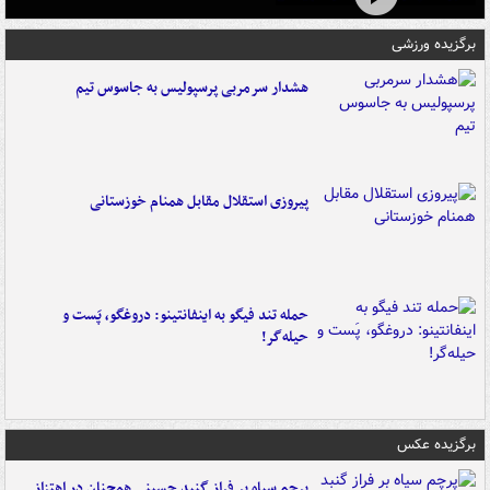
برگزیده ورزشی
هشدار سرمربی پرسپولیس به جاسوس تیم
پیروزی استقلال مقابل همنام خوزستانی
حمله تند فیگو به اینفانتینو: دروغگو، پَست‌ و
حیله‌گر!
برگزیده عکس
پرچم سیاه بر فراز گنبد حسینی همچنان در اهتزاز