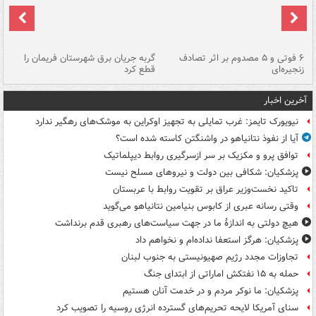
۶ فوتی و ۵ مصدوم بر اثر تصادف
گربه جریان برق شهرستان فریمان را
رگ
زنجیره‌ای
قطع کرد
آخرین اخبار
نیویورک تایمز: غرب تمایلی به تجهیز اوکراین به موشک‌های رهگیر ندارد
آیا از نفوذ نتانیاهو در واشنگتن کاسته شده است؟
توافق پرو و مکزیک بر سر ازسرگیری روابط دیپلماتیک
پزشکیان: شکافی بین دولت و نیروهای مسلح نیست
تاکید نخست‌وزیر عراق بر تقویت روابط با عربستان
وقتی رسانه عبری از کابوس بنیامین نتانیاهو می‌گوید
هیچ دولتی به اندازۀ ما در جهت سیاست‌های رهبری قدم برنداشت
پزشکیان: هرگز استعفا نداده‌ام و نخواهم داد
تجاوزات مجدد رژیم صهیونیستی به جنوب لبنان
حمله به ۱۵ نفتکش‌ اماراتی از ابتدای جنگ
پزشکیان: ما نوکر مردم و در خدمت آنان هستیم
سنای آمریکا لایحه تحریم‌های گسترده انرژی روسیه را تصویب کرد