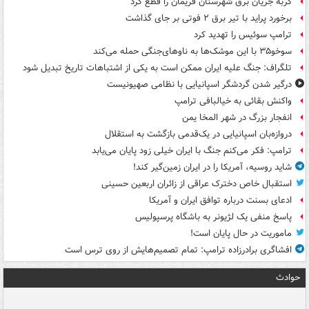
گربه جریان برق شهرستان فریمان را قطع کرد
برخورد پراید با تیر برق ۲ فوتی بر جای گذاشت
ترامپ سوئیس را تهدید کرد
سوخو۳۵ با این موشک‌ها به ناوهای‌جنگی حمله می‌کند
تلگراف: جنگ علیه ایران ممکن است به یکی از اشتباهات تاریخ تبدیل شود
درگیر شدن گردشگر اسپانیایی با نظامی صهیونیست
واکنش بقائی به خیالبافی ترامپ
انفجار بزرگ در شهر المخا یمن
دروازه‌بان اسپانیایی در یک‌قدمی بازگشت به استقلال
ترامپ: فکر می‌کنم جنگ با ایران خیلی زود پایان می‌یابد
شاید روسیه، آمریکا را در ایران زمین‌گیر کند!
استقبال خاص دخترک عراقی از زائران اربعین حسینی
ادعای بسنت درباره توافق ایران و آمریکا
پاسخ منفی یک لژیونر به باشگاه پرسپولیس
ماموریت در حال پایان است!
افشاگری برادرزاده ترامپ: تمام تصمیم‌هایش از روی ترس است
حوادث