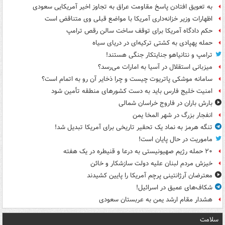
به تعویق افتادن پاسخ مقاومت عراق به تجاوز اخیر آمریکایی سعودی
اظهارات وزیر خزانه‌داری آمریکا با مواضع قبلی وی متناقض است
حکم دادگاه آمریکا برای توقف ساخت سالن رقص ترامپ
حمله پهپادی به کشتی ترکیه‌ای در دریای سیاه
ترامپ و نتانیاهو جنایتکار جنگی هستند!
میزبانی استقلال در آسیا به امارات می‌رسد؟
سامانه موشکی پاتریوت چیست و چرا ذخایر آن رو به اتمام است؟
امنیت خلیج فارس باید به دست کشورهای منطقه تأمین شود
بارش باران در فاروج خراسان شمالی
انفجار بزرگ در شهر المخا یمن
تنگه هرمز به نماد یک تحقیر تاریخی برای آمریکا تبدیل شد!
ماموریت در حال پایان است!
۲۰ حمله رژیم صهیونیستی به درعا و قنیطره در یک هفته
خیزش مردم لبنان علیه دولت سازشکار و خائن
معترضان آرژانتینی پرچم آمریکا را پایین کشیدند
شکاف‌های عمیق در اسرائیل!
هشدار مقام ارشد یمن به عربستان سعودی
سلامت