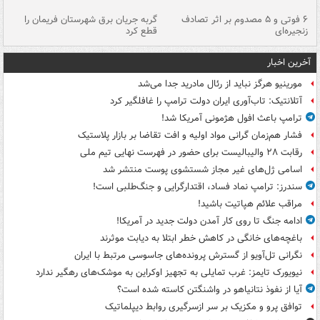
۶ فوتی و ۵ مصدوم بر اثر تصادف
گربه جریان برق شهرستان فریمان را
رگ
زنجیره‌ای
قطع کرد
آخرین اخبار
مورینیو هرگز نباید از رئال مادرید جدا می‌شد
آتلانتیک: تاب‌آوری ایران دولت ترامپ را غافلگیر کرد
ترامپ باعث افول هژمونی آمریکا شد!
فشار هم‌زمان گرانی مواد اولیه و افت تقاضا بر بازار پلاستیک
رقابت ۲۸ والیبالیست برای حضور در فهرست نهایی تیم ملی
اسامی ژل‌های غیر مجاز شستشوی پوست منتشر شد
سندرز: ترامپ نماد فساد، اقتدارگرایی و جنگ‌طلبی است!
مراقب علائم هپاتیت باشید!
ادامه جنگ تا روی کار آمدن دولت جدید در آمریکا!
باغچه‌های خانگی در کاهش خطر ابتلا به دیابت موثرند
نگرانی تل‌آویو از گسترش پرونده‌های جاسوسی مرتبط با ایران
نیویورک تایمز: غرب تمایلی به تجهیز اوکراین به موشک‌های رهگیر ندارد
آیا از نفوذ نتانیاهو در واشنگتن کاسته شده است؟
توافق پرو و مکزیک بر سر ازسرگیری روابط دیپلماتیک