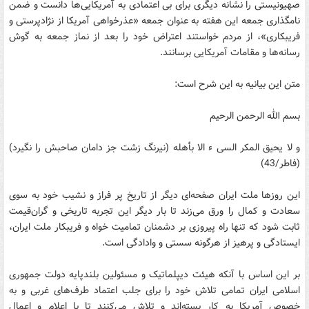
صهیونیستی را نشانه دیگری برای بی اعتمادی به آمریکایی‌ها دانست و ضمن
نامگذاری جمعه این هفته به عنوان جمعه «عذرخواهی آمریکا از نژادپرستی و
فریبکاری»، از مردم خواستند اعتراض خود را بعد از نماز جمعه به گوش
رسانه‌ها و مقامات آمریکایی برسانند.
متن این بیانیه به این شرح است:
بسم الله الرحمن الرحیم
و لا یحیق المکر السی ء الا بأهله (نیرنگ زشت جز دامان صاحبش را نگیرد)
(فاطر/43)
این روزها ملت ایران صفحه‌ای دیگر از تاریخ پر فراز و نشیب خود به سوی
سعادت و کمال را ورق می‌زند تا بار دیگر این تجربه تاریخی و گران‌قیمت
ثابت شود که تنها راه پیروزی بر دشمنان تمامیت خواه و فریبکار ملت ایران،
ایستادگی و پرهیز از هرگونه سستی و وادادگی است.
بر این اساس با آنکه هیئت دیپلماتیک و مسئولین بلندپایه دولت جمهوری
اسلامی ایران تمامی تلاش خود را برای جلب اعتماد طرف‌های غربی و به
خصوص آمریکا به کار بسته‌اند و تلاش می‌کنند تا با إعلام و إعمال