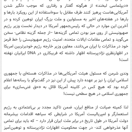
«دیپلماسی لبخند» از هرگونه گفتار و رفتاری که موجب دلگیر شدن
آمریکایی‌هاست پرهیز کنند طرف مقابل با سوءاستفاده از این رویکرد بارها و
بارها در هفته‌های اخیر به مسئولین و ملت بزرگ ایران توهین کرده و در
آخرین این موارد در حالی که رئیس‌جمهور آمریکا در دیدار نخست وزیر رژیم
صهیونیستی از روی میز بودن تمامی گزینه‌ها –از جمله گزینه نظامی- سخن
می‌گوید و تمامی مقامات ایالات متحده، امنیت رژیم صهیونیستی را خط قرمز
خود در مذاکرات با ایران می‌دانند، معاون وزیر خارجه رژیم خودبرتربین امریکا
در اظهارنظری نژادپرستانه اظهار داشته که فریبکاری در DNA ایرانیان نهفته
است!
وندی شرمن که مسئول هیئت آمریکایی‌ها در مذاکرات هسته‌ای با جمهوری
اسلامی ایران را نیز بر عهده دارد پیش از این نیز در گفت‌و‌گو با رسانه‌ها اعلام
کرده بود که هیچ کس در کابینه آمریکا قائل به «حق غنی‌سازی» برای
جمهوری اسلامی در هیچ سطحی نیست!
لذا کمیته صیانت از منافع ایران، ضمن تاکید مجدد بر بی‌اعتمادی به رژیم
استعمارگر و امپریالیست آمریکا در شرایطی که سیاهه اقدامات بیشرمانه
دولت آمریکا در طول تاریخ در برابر ملت ایران قرار دارد – که باید برای تمامی
آنها عذرخواهی کند- در جهت محکومیت اظهارات نژادپرستانه و توهین‌آمیز