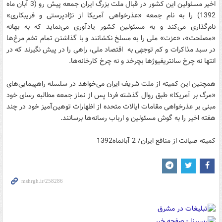
اخیر مسئولین این کشور در قبال ملت بزرگ ایران جمعه پیش رو (3 آبان ماه
1392) را به نام جمعه «عذرخواهی آمریکا از نژادپرستی و فریبکاری»
نام‌گذاری می‌کند و به مسئولین کشور یادآوری می‌نماید که به بهانه
«مصلحت»، «عزت» ملی را به مسلخ نکشانند و با گذاشتن تمام تخم مرغ‌ها
در سبد مذاکرات و کم توجهی به اقتصاد ملی، راهی را در پیش نگیرند که در
انتها نه چرخ سانتریفیوژها بچرخد و نه چرخ کارخانه‌ها.
همچنین این کمیته از ملت شریف ایران می‌خواهد در سلسله راهپیمایی‌های
«مرگ بر آمریکا» طبق روال گذشته فردا پس از نماز جمعه مطالبه رسای خود
مبنی بر عذرخواهی مقامات ایالات متحده از اظهارات توهین‌آمیز خود در چند
هفته اخیر را به گوش مسئولین و ارباب رسانه‌ها برسانند.
​​کمیته صیانت از منافع ایران/ 2 آبانماه1392