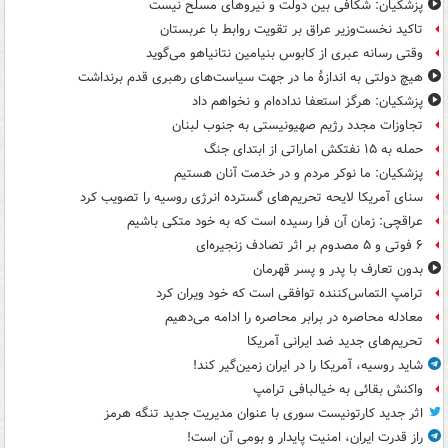
پزشکیان: شکافی بین دولت و نیروهای مسلح نیست
تاکید نخست‌وزیر عراق بر تقویت روابط با عربستان
وقتی رسانه عبری از کابوس بنیامین نتانیاهو می‌گوید
هیچ دولتی به اندازۀ ما در جهت سیاست‌های رهبری قدم برنداشت
پزشکیان: هرگز استعفا نداده‌ام و نخواهم داد
تجاوزات مجدد رژیم صهیونیستی به جنوب لبنان
حمله به ۱۵ نفتکش‌ اماراتی از ابتدای جنگ
پزشکیان: ما نوکر مردم و در خدمت آنان هستیم
سنای آمریکا لایحه تحریم‌های گسترده انرژی روسیه را تصویب کرد
عراقچی: زمان آن فرا رسیده است که به خود متکی باشیم
۶ فوتی و ۵ مصدوم بر اثر تصادف زنجیره‌ای
بدون تعارف با پدر و پسر قهرمان
ترامپ التماس‌کننده توافقی است که خود ویران کرد
معادله محاصره در برابر محاصره را ادامه می‌دهیم
تحریم‌های جدید ضد ایرانی آمریکا
شاید روسیه، آمریکا را در ایران زمین‌گیر کند!
واکنش بقائی به خیالبافی ترامپ
اثر جدید کارتونیست سوری با عنوان مدیریت جدید تنگه هرمز
راز قدرت ایران، امنیت پایدار و بومی آن است!