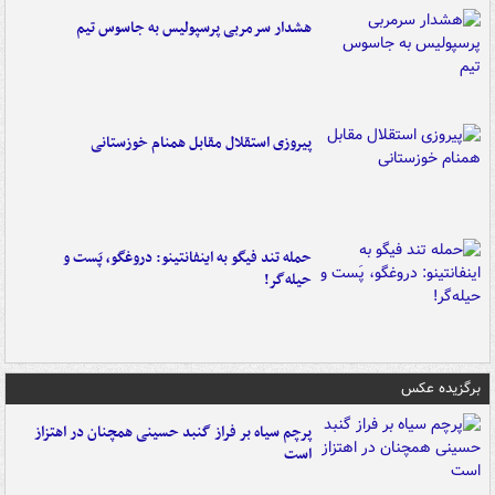
هشدار سرمربی پرسپولیس به جاسوس تیم
پیروزی استقلال مقابل همنام خوزستانی
حمله تند فیگو به اینفانتینو: دروغگو، پَست‌ و
حیله‌گر!
برگزیده عکس
پرچم سیاه بر فراز گنبد حسینی همچنان در اهتزاز
است