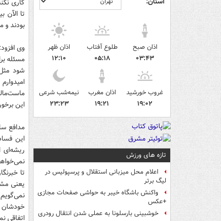
استان:
کاری نکن
تا الآن 
بودند و م
اذان صبح
طلوع آفتاب
اذان ظهر
وی افزود:
۱۲:۱۰
۰۵:۱۸
۰۳:۴۳
مسئله برا
شود مثل 
امیدوارم
غروب خورشید
اذان مغرب
نیمه‌شب شرعی
ماست‌مال
۲۳:۲۳
۱۹:۲۱
۱۹:۰۲
این برخور
مدافع سا
ریشه‌ای 
تازه های ورزش
اعلام محل میزبانی استقلال و پرسپولیس در
لیگ برتر
واکنش باشگاه خیبر به حواشی صفحات مجازی
+عکس
خودشان ر
خوشبینی بارسلونا به عملی شدن انتقال رودری
اتفاقی نمی