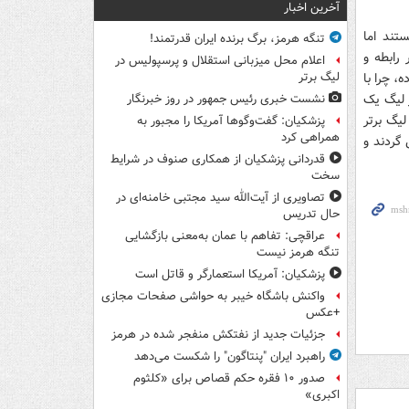
آخرین اخبار
تند اما
تنگه هرمز، برگ برنده ایران قدرتمند!
رابطه و
اعلام محل میزبانی استقلال و پرسپولیس در
، چرا با
لیگ برتر
ر لیگ یک
نشست خبری رئیس جمهور در روز خبرنگار
لیگ برتر
پزشکیان: گفت‌وگوها آمریکا را مجبور به
همراهی کرد
 گردند و
قدردانی پزشکیان از همکاری صنوف در شرایط
سخت
تصاویری از آیت‌الله سید مجتبی خامنه‌ای در
حال تدریس
عراقچی: تفاهم با عمان به‌معنی بازگشایی
تنگه هرمز نیست
پزشکیان: آمریکا استعمارگر و قاتل است
واکنش باشگاه خیبر به حواشی صفحات مجازی
+عکس
جزئیات جدید از نفتکش منفجر شده در هرمز
راهبرد ایران "پنتاگون" را شکست می‌دهد
صدور ۱۰ فقره حکم قصاص برای «کلثوم
اکبری»