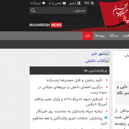
RSS
آرشیو
تماس با ما
دربارهٔ ما
MASHREGH
NEWS
یلم
دیدگاه
پیوندها
بازار
اپ
پربازدیدترین ها
تأیید ربایش و قتل حمیدرضا رجب‌زاده
دایی و
درگیری اعضای داعش و نیروهای جولانی در
سیده زینب
م نگاه
استقرار انبوه «دی‌اف‑۱۷» و پایان عصر پدافند
آمریکا +عکس
باطی از
بیانیه سپاه پاسداران به مناسبت روز خبرنگار
یته انضباطی همه
پزشکیان: جنایات امروز واشنگتن را هم محکوم
رابطه‌ها
کنید