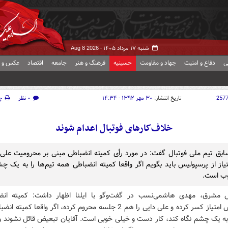
شنبه ۱۷ مرداد ۱۴۰۵ -
Aug 8 2026
ی
دفاع و امنیت
جهاد و مقاومت
حسینیه
فرهنگ و هنر
جامعه
اقتصاد
عکس و ف
257
تاریخ انتشار:
۳۰ مهر ۱۳۹۲ - ۱۴:۳۴
۰ نظر
چ
خلاف‌کارهای فوتبال اعدام شوند
ابق تیم ملی فوتبال گفت: در مورد رأی کمیته انضباطی مبنی بر محرومیت علی 
یاز از پرسپولیس باید بگویم اگر واقعا کمیته انضباطی همه تیم‌ها را به یک چش
وب است.
 مشرق، مهدی هاشمی‌نسب در گفت‌وگو با ایلنا اظهار داشت: کمیته انض
پرسپولیس امتیاز کسر کرده و علی دایی را هم 2 جلسه محروم کرده، اگر واقعا کم
 به یک چشم نگاه کند، کار دست و خیلی خوبی است. آقایان تبعیض قائل نشوند و 