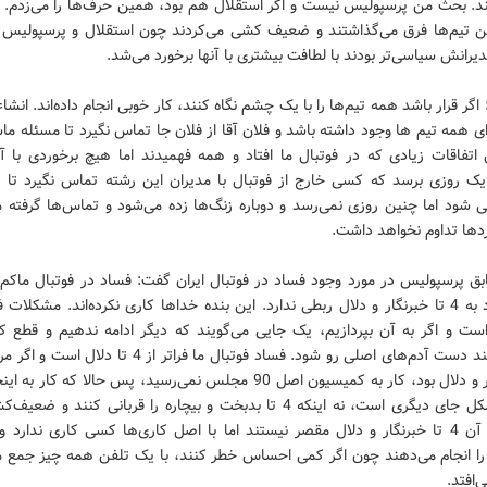
ند. بحث من پرسپولیس نیست و اگر استقلال هم بود، همین حرف‌ها را می‌زدم. م
بین تیم‌ها فرق می‌گذاشتند و ضعیف کشی می‌کردند چون استقلال و پرسپولیس 
دیرانش سیاسی‌تر بودند با لطافت بیشتری با آنها برخورد می‌شد.
 اگر قرار باشد همه تیم‌ها را با یک چشم نگاه کنند، کار خوبی انجام داده‌اند. انشاء 
ی همه تیم ها وجود داشته باشد و فلان آقا از فلان جا تماس نگیرد تا مسئله م
اتفاقات زیادی که در فوتبال ما افتاد و همه فهمیدند اما هیچ برخوردی با آن
 یک روزی برسد که کسی خارج از فوتبال با مدیران این رشته تماس نگیرد تا 
ی شود اما چنین روزی نمی‌رسد و دوباره زنگ‌ها زده می‌شود و تماس‌ها گرفته م
دها تداوم نخواهد داشت.
بق پرسپولیس در مورد وجود فساد در فوتبال ایران گفت: فساد در فوتبال ماکم
این فساد به 4 تا خبرنگار و دلال ربطی ندارد. این بنده خداها کاری نکرده‌اند. مشکلات 
است و اگر به آن بپردازیم، یک جایی می‌گویند که دیگر ادامه ندهیم و قطع ک
تا خبرنگار و دلال بود، کار به کمیسیون اصل 90 مجلس نمی‌رسید، پس حالا که کار
یعنی مشکل جای دیگری است، نه اینکه 4 تا بدبخت و بیچاره را قربانی کنند و 
نمی‌گویم آن 4 تا خبرنگار و دلال مقصر نیستند اما با اصل کاری‌ها کسی کاری ندارد و
ا انجام می‌دهند چون اگر کمی احساس خطر کنند، با یک تلفن همه چیز جمع م
‌افتد.