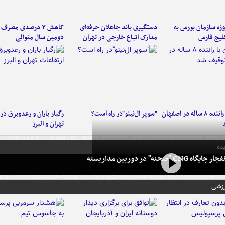
لت ۳ روزه سازمان بورس به
دستگیری باند جاعلان حرفه‌ای
کاهش ۳ درصدی مصرف
لیج فارس
مدارک اتباع خارجی در تهران
دومین سال متوالی
کامیون با راننده ۸ ساله در اصفهان
"سوپر ال‌نینو"در راه است؟
رگبار باران و رعدوبرق در 
تهران و البرز
ده
 CNG "صحنه" در دوربین مداربسته
رزشی