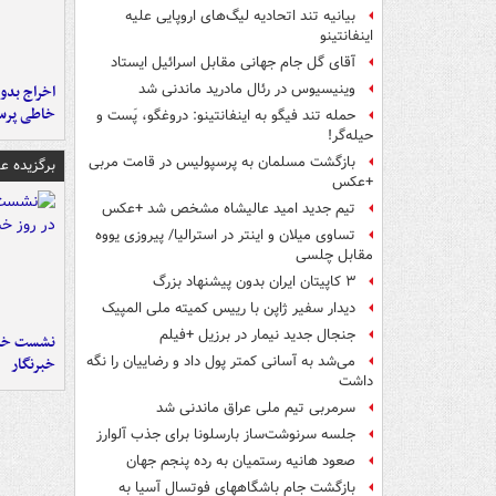
بیانیه تند اتحادیه لیگ‌های اروپایی علیه
اینفانتینو
آقای گل جام جهانی مقابل اسرائیل ایستاد
وینیسیوس در رئال مادرید ماندنی شد
اخراج بدون
خاطی پرس
حمله تند فیگو به اینفانتینو: دروغگو، پَست‌ و
حیله‌گر!
بازگشت مسلمان به پرسپولیس در قامت مربی
برگزیده 
+عکس
تیم جدید امید عالیشاه مشخص شد +عکس
تساوی میلان و اینتر در استرالیا/ پیروزی یووه
مقابل چلسی
۳ کاپیتان ایران بدون پیشنهاد بزرگ
دیدار سفیر ژاپن با رییس کمیته ملی المپیک
جنجال جدید نیمار در برزیل +فیلم
نشست خبر
می‌شد به آسانی کمتر پول داد و رضاییان را نگه
خبرنگار
داشت
سرمربی تیم ملی عراق ماندنی شد
جلسه سرنوشت‌ساز بارسلونا برای جذب آلوارز
صعود هانیه رستمیان به رده پنجم جهان
بازگشت جام باشگاههای فوتسال آسیا به