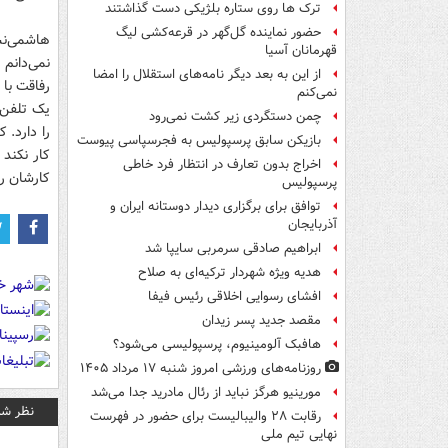
ترک ها روی ستاره بلژیکی دست گذاشتند
حضور نماینده گل‌گهر در قرعه‌کشی لیگ
هاشمی‌نس
قهرمانان آسیا
نمی‌دانم
از این به بعد دیگر نامه‌های استقلال را امضا
رفاقت با 
نمی‌کنم
یک تلفن ک
چمن دستگردی زیر کشت نمی‌رود
را دارد. 
بازیکن سابق پرسپولیس به فجرسپاسی پیوست
کار نکند 
اخراج بدون تعارف در انتظار فرد خاطی
کارشان را
پرسپولیس
توافق برای برگزاری دیدار دوستانه ایران و
آذربایجان
ابراهیم صادقی سرمربی سایپا شد
هدیه ویژه شهردار ترکیه‌ای به صلاح
افشای رسوایی اخلاقی رئیس فیفا
مقصد جدید پسر زیدان
هافبک آلومینیوم، پرسپولیسی می‌شود؟
روزنامه‌های ورزشی امروز ‌شنبه ۱۷ مرداد ۱۴۰۵
مورینیو هرگز نباید از رئال مادرید جدا می‌شد
نظر شم
رقابت ۲۸ والیبالیست برای حضور در فهرست
نهایی تیم ملی