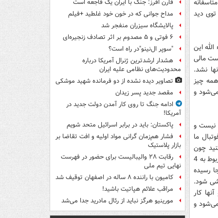
تأسفانه
فارن افرز: جنگ با ایران یک فاجعه است
توی دید
مداح جوانی که در خون خود غلطید +فیلم
پالایشگاه سیزران منفجر شد
۶ فوتی و ۵ مصدوم بر اثر تصادف زنجیره‌ای
الله این
"سوپر ال‌نینو"در راه است؟
است مالی
هشدار ارشدترین ژنرال آمریکا درباره
ها نشد.
محدودیت‌های نظامی علیه ایران
همه چیز
تصاویر دیده‌ نشده از دو فرمانده شهید موشکی
ی‌شود و
مقصد جدید پسر زیدان
ادامه جنگ تا روی کار آمدن دولت جدید در
آمریکا!
 نیست و
پاکستان: باید در برابر اسرائیل متحد شویم
فوتبال ما
فشار هم‌زمان گرانی مواد اولیه و افت تقاضا بر
بازار پلاستیک
نید چون
رقابت ۲۸ والیبالیست برای حضور در فهرست
نمی‌خواهند دست آدم‌های اصلی رو شود. فساد فوتبال ما فراتر از 4 تا دلال است و اگر مربوط به 4
نهایی تیم ملی
 به اینجا رسیده
کامیون با راننده ۸ ساله در اصفهان توقیف شد
ضعیف‌کشی شود.
مراقب علائم هپاتیت باشید!
 آنها کار
مورینیو هرگز نباید از رئال مادرید جدا می‌شد
ی‌شود و