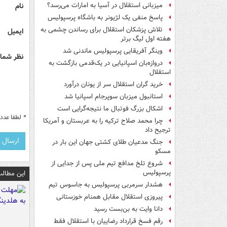
نام
میزبانی استقلال در آسیا به امارات می‌رسد؟
پاسخ منفی یک لژیونر به باشگاه پرسپولیس
تلاش پزشکان استقلال برای رساندن چشمی به
ایمیل
هفته اول لیگ برتر
وینگر آفریقایی پرسپولیس ماندنی شد
نظر شما 
دروازه‌بان اسپانیایی در یک‌قدمی بازگشت به
استقلال
خرید گران استقلال سر از یونان درآورد
استانبول میزبان سوپرجام اسپانیا شد
اشکال بزرگ فوتبال ما نتیجه‌گرایی است
*
لطفا عدد م
چرا محمد صلاح ترکیه را به عربستان و آمریکا
ترجیح داد
جنگ مدعیان طلای کشتی جهان این بار در
مسکو
شروع تلخ مدافع تیم ملی پس از جدایی از
پرسپولیس
این مطالب
هشدار سرمربی پرسپولیس به جاسوس تیم
پیروزی استقلال مقابل همنام خوزستانی
دانا وایت به بن‌بست رسید
رقم فسخ قرارداد رضاییان با استقلال فقط