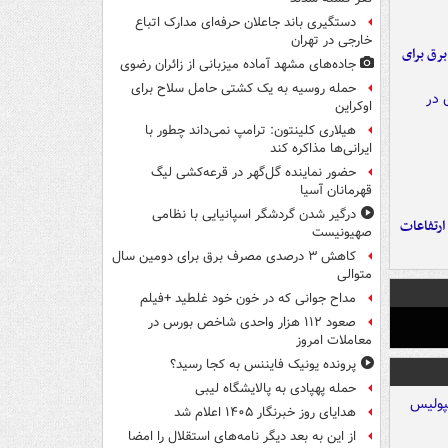
دستگیری باند جاعلان حرفه‌ای مدارک اتباع
خارجی در تهران
 برق برای
جاده‌های مشهد آماده میزبانی از زائران رضوی
حمله روسیه به یک کشتی حامل سلاح برای
اوکراین
هیلاری کلینتون: ترامپ نمی‌داند چطور با
ایرانی‌ها مذاکره کند
حضور نماینده گل‌گهر در قرعه‌کشی لیگ
قهرمانان آسیا
درگیر شدن گردشگر اسپانیایی با نظامی
ارتفاعات
صهیونیست
کاهش ۳ درصدی مصرف برق برای دومین سال
متوالی
مداح جوانی که در خون خود غلطید +فیلم
صعود ۱۱۲ هزار واحدی شاخص بورس در
معاملات امروز
پرونده یونیک فایننس به کجا رسید؟
حمله پهپادی به پالایشگاه لیبی
هدایای روز خبرنگار ۱۴۰۵ اعلام شد
از این به بعد دیگر نامه‌های استقلال را امضا