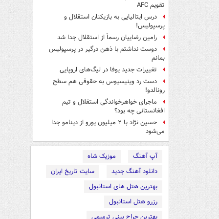
تقویم AFC
درس ایتالیایی‌ به بازیکنان استقلال و
پرسپولیس!
رامین رضاییان رسماً از استقلال جدا شد
دوست نداشتم با ذهن درگیر در پرسپولیس
بمانم
تغییرات جدید یوفا در لیگ‌های اروپایی
دست رد وینیسیوس به حقوقی هم سطح
رونالدو!
ماجرای خواهرخواندگی استقلال و تیم
افغانستانی چه بود؟
حسین نژاد با ۲ میلیون یورو از دینامو جدا
می‌شود
آپ آهنگ
موزیک شاه
دانلود آهنگ جدید
سایت تاریخ ایران
بهترین هتل های استانبول
رزرو هتل استانبول
بهترین جراح بینی ترمیمی