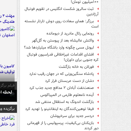
۱۰۰میلیون تومان!
ثبت سالروز شکست انگلیس در تقویم فوتبال
آرژانتین
مه
هلدینگ خ
برزگر: همای سعادت روی دوش تارتار نشسته
است
رونمایی رئال مادرید از دیومانده
واکنش عالیشاه بعد از پیوستن به گل‌گهر
لیونل مسی چگونه وارد باشگاه میلیاردها شد؟
افشای اقدامات غیراخلاقی فدراسیون فوتبال
کره جنوبی برای داوران!
فورلان به خانه بازگشت
توقیف شد
پادشاه سنگین‌وزنی که در جهان رقیب ندارد
دشان از دست عربستان فرار کرد
فیلم برگزی
صنعت‌نفت آبادان ۲ مدافع جدید جذب کرد
لحظه انفجار جایگاه
آینده نامعلوم طارمی در المپیاکوس
بازگشت اندونگ به استقلال منتفی شد
برگزیده و
فیفا توهین‌کنندگان به اینفانتینو را تهدید کرد
دردسر جدید برای سرخپوشان
بازیکنان بی‌کیفیت، پرسپولیس را از قهرمانی
دور کردند