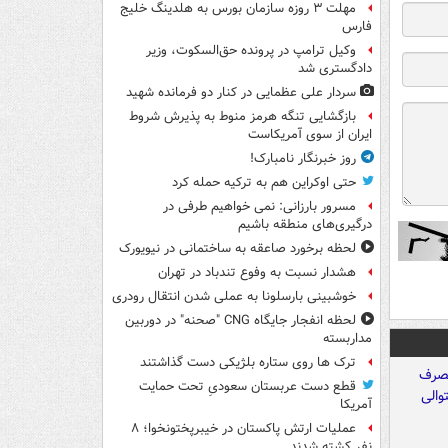
مهلت ۳ روزه سازمان بورس به هلدینگ خلیج
فارس
وکیل ترامپ در پرونده حق‌السکوت، وزیر
دادگستری شد
سردار علی عظمایی در کنار دو فرمانده شهید
بازگشایی تنگه هرمز منوط به پذیرش شروط
ایران از سوی آمریکاست
روز خبرنگار نامبارک!
حتی اوکراین هم به ترکیه حمله کرد
مسرور بارزانی: نمی خواهیم طرفی در
درگیری‌های منطقه باشیم
لحظه برخورد صاعقه به ساختمانی در نیویورک
هشدار نسبت به وفوع تندباد در تهران
خوشبینی بارسلونا به عملی شدن انتقال رودری
لحظه انفجار جایگاه CNG "صحنه" در دوربین
مداربسته
ترک ها روی ستاره بلژیکی دست گذاشتند
قطع دست عربستان سعودیِ تحت حمایت
آمریکا
عملیات ارتش پاکستان در خیبرپختونخوا؛ ۸
نفر کشته شدند