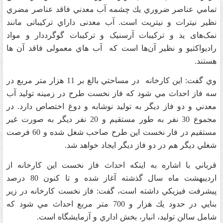
تمامي عناصر ضروري يك چشمه آب معدني فاقد عناصر مضري
نظير نيترات و نيتريت است. آب معدنی داراي ترکیباتی مانند
نمک‌های ید و ترکیبات آرسنیک و ترکیبات گوگرددار و مواد
رادیواکتیو و نظیر آن‌ها است که
آب هاي معمولی فاقد آن ها
هستند.
وي گفت: اين كارخانه
در مساحتي بالغ بر 11 هزار متر مربع در
سه فاز احداث مي شود كه فاز نخست طرح در زمينه توليد آب
معدني و دو فاز ديگر به توليد نوشابه و دوغ اختصاص دارد. در
مجموع 30 نفر به طور مستقيم و 20 نفر ديگر به صورت غير
مستقيم در فار نخست اين طرح صاحب شغل شده و 60 فرصت
شغلي ديگر هم در دو فاز ديگر ايجاد خواهد شد.
قرباني با اشاره به اينكه احداث فاز نخست اين كارخانه از
ارديبهشت ماه سال گذشته آغاز شده و تا كنون 80 درصد
پيشرفت فيزيكي داشته است، گفت: فاز نخست كارخانه در زير
بنايي در حدود يك هزار و 700 متر مربع احداث مي شود كه
شامل سالن توليد، انبار، بخش اداري و آزمايشگاه است.