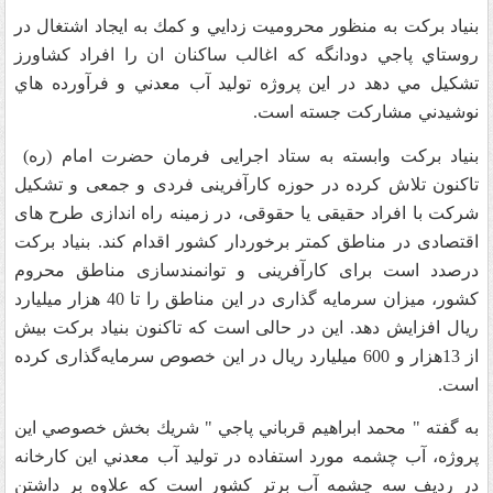
بنیاد برکت به منظور محروميت زدايي و كمك به ايجاد اشتغال در
روستاي پاجي دودانگه كه اغالب ساكنان ان را افراد كشاورز
تشكيل مي دهد در اين پروژه توليد آب معدني و فرآورده هاي
نوشيدني مشاركت جسته است.
بنياد بركت وابسته به ستاد اجرایی فرمان حضرت امام (ره)
تاکنون تلاش کرده در حوزه کارآفرینی فردی و جمعی و تشکیل
شرکت با افراد حقیقی یا حقوقی، در زمينه راه اندازی طرح های
اقتصادی در مناطق کمتر برخوردار کشور اقدام کند. بنیاد بركت
درصدد است برای کارآفرینی و توانمندسازی مناطق محروم
کشور، میزان سرمایه گذاری در این مناطق را تا 40 هزار میلیارد
ریال افزایش دهد. این در حالی است که تاکنون بنیاد برکت بیش
از 13هزار و 600 میلیارد ریال در این خصوص سرمایه‌گذاری کرده
است.
به گفته " محمد ابراهيم قرباني پاجي " شريك بخش خصوصي اين
پروژه، آب چشمه مورد استفاده در توليد آب معدني اين كارخانه
در رديف سه چشمه آب برتر كشور است كه علاوه بر داشتن