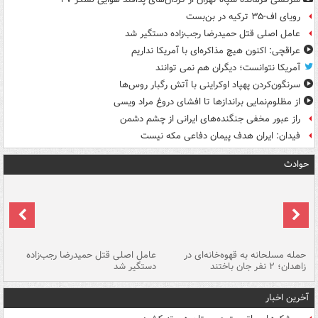
رویای اف-۳۵ ترکیه در بن‌بست
عامل اصلی قتل حمیدرضا رجب‌زاده دستگیر شد
عراقچی: اکنون هیچ مذاکره‌ای با آمریکا نداریم
آمریکا نتوانست؛ دیگران هم نمی توانند
سرنگون‌کردن پهپاد اوکراینی با آتش رگبار روس‌ها
از مظلوم‌نمایی براندازها تا افشای دروغ مراد ویسی
راز عبور مخفی جنگنده‌های ایرانی از چشم دشمن
فیدان: ایران هدف پیمان دفاعی مکه نیست
حوادث
حمله مسلحانه به قهوه‌خانه‌ای در
عامل اصلی قتل حمیدرضا رجب‌زاده
گر
زاهدان؛ ۲ نفر جان باختند
دستگیر شد
نا
آخرین اخبار