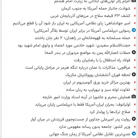
اعزام زائر اولی‌های آبادانی به زیارت امام هشتم
شهادت جانباز حمله آمریکا به جنوب کرمان
کشف ۳۳ قبضه سلاح در مرزهای آذربایجان غربی
امیر جهانشاهی: پای نظامی آمریکایی به ایران باز شود آن را قطع می‌کنیم
رسوایی دیپلماسی آمریکا در برابر ایران توسط بلاگر آمریکایی!
حمله مسلحانه به قهوه‌خانه‌ای در زاهدان؛ ۲ نفر جان باختند
حجت‌الاسلام سعیدی: شهید خادمی مورد اعتماد و وثوق امام شهید بود
حملات انصارالله یمن به مواضع مزدوران در بندر المخا
فولاد راه استقلال را با رضاییان رفت
عراقچی: مذاکرات با عمان درباره تنگه هرمز در مراحل پایانی است
لحظه فوران آتشفشان پوپوکتپتل مکزیک
بهترین مراکز خرید ورق آلومینیوم در ایران
تفاوت لوله سبز و نیوپایپ به زبان ساده
همایش محرم و عاشورا در آینه اسناد وزارت امور خارجه
اولیانوف: بحران ایران-آمریکا فقط با دیپلماسی پایان می‌یابد
صلاح ترک‌ها را پولدار کرد
روایت پدر امیرعلی جداوی از جست‌وجوی فرزندش در میان آوار
وزیر کشور: جامعه بدون رسانه مفهومی ندارد
جدی‌ترین تقابل نظامی آمریکا از زمان جنگ جهانی