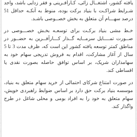
یافته کشور، اشتغــال زائی، کـارآفـرینی و فقر زدایی باشد، واجد
شـرایط شراکـت با بنیاد برکت بوده، منوط به آنکـه حداقل 51
درصد سهـــام آن متعلق به بخش خصــوصی باشـد.
خـط مشی بنیاد برکـت برای توسعـه بخـش خصـــوصی در
صــورت تمــــایل سرمــایه گــذار کـــارآفــرین به حضــور در
مناطق کمتر توسعه یافته کشور این است که، ظرف مدت 3 تا 5
سال از آغاز مشارکت، اقدام به فروش تدریجی سهام خود به
سهامداران شریک، بر اساس توافق حاصله بصورت نقدی یا
اقساطی كند.
در صورت امتناع شرکای احتمالی از خرید سهام متعلق به بنیاد،
موسسه بنیاد برکت حق دارد بر اساس ضوابط راهبردی خویش،
سهام متعلق به خود را به افراد بومی و محلی شاغل در طرح
واگذار كند.