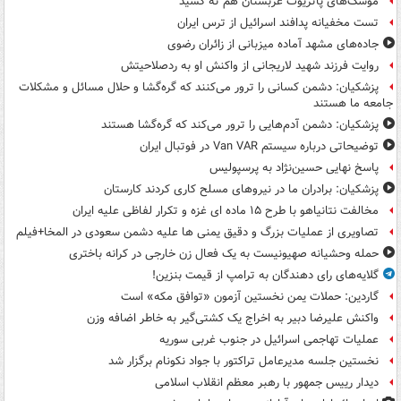
موشک‌های پاتریوت عربستان هم ته‌ کشید
تست مخفیانه پدافند اسرائیل از ترس ایران
جاده‌های مشهد آماده میزبانی از زائران رضوی
روایت فرزند شهید لاریجانی از واکنش او به ردصلاحیتش
پزشکیان: دشمن کسانی را ترور می‌کنند که گره‌گشا و حلال مسائل و مشکلات
جامعه ما هستند
پزشکیان: دشمن آدم‌هایی را ترور می‌کند که گره‌گشا هستند
توضیحاتی درباره سیستم Van VAR در فوتبال ایران
پاسخ نهایی حسین‌نژاد به پرسپولیس
پزشکیان: برادران ما در نیروهای مسلح کاری کردند کارستان
مخالفت نتانیاهو با طرح ۱۵ ماده ای غزه و تکرار لفاظی علیه ایران
تصاویری از عملیات بزرگ و دقیق یمنی ها علیه دشمن سعودی در المخا+فیلم
حمله وحشیانه صهیونیست به یک فعال زن خارجی در کرانه باختری
گلایه‌های رای دهندگان به ترامپ از قیمت بنزین!
گاردین: حملات یمن نخستین آزمون «توافق مکه» است
واکنش علیرضا دبیر به اخراج یک کشتی‌گیر به خاطر اضافه وزن
عملیات تهاجمی اسرائیل در جنوب غربی سوریه
نخستین جلسه مدیرعامل تراکتور با جواد نکونام برگزار شد
دیدار رییس جمهور با رهبر معظم انقلاب اسلامی