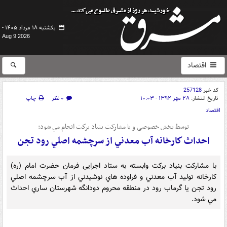
یکشنبه ۱۸ مرداد ۱۴۰۵ -
Aug 9 2026
اقتصاد
کد خبر
257128
تاریخ انتشار:
۲۸ مهر ۱۳۹۲ - ۱۰:۰۳
۰ نظر
چاپ
اقتصاد
توسط بخش خصوصی و با مشارکت بنياد بركت انجام مي شود:
احداث كارخانه آب معدني از سرچشمه اصلي رود تجن
با مشاركت بنياد بركت وابسته به ستاد اجرایی فرمان حضرت امام (ره)
كارخانه توليد آب معدني و فراوده هاي نوشيدني از آب سرچشمه اصلي
رود تجن يا گرماب رود در منطقه محروم دودانگه شهرستان ساري احداث
مي شود.