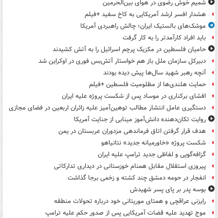
شمیم خوش رضوی در هوای بین‌الحرمین
هشدار افسر ارشد آمریکایی به کاخ سفید +فیلم
موشک‌های بالستیک ایران؛ چالش راهبردی آمریکا
باید افراد کارآمدتر را به کار گرفت
حامیان فلسطین در مکزیک پرچم اسرائیل را به آتش کشیدند
دبیرکل سازمان ملل باز هم خواستار آتش‌بس فوری در اوکراین شد
آنچه رهبر شهید سال‌ها پیش دیده بودند
حمایت هلندی‌ها از مظلومیت فلسطین +فیلم
افشای برکناری در موساد پس از شکست پروژه علیه ایران
دستگیری عامل انتشار مطالب توهین‌آمیز علیه زائران اربعین در فضای مجازی
روایت تکان‌دهنده دانش‌آموز مینابی از جنایت آمریکا
هدف قرار گرفتن اتاق‌ فرماندهی مزدوران عربستان در یمن
شکست پروژه «خاورمیانه جدید» نتانیاهو
گزافه‌گویی و لفاظی جدید ترامپ علیه ایران
پیروزی استقلال مقابل همنام خوزستانی در دیداری تدارکاتی
انفجار در حومه دمشق چند کشته و زخمی برجا گذاشت
بوسه‌ پدر بر پای پسر شهیدش
رایزنی عراقچی و همتای موریتانی خود درباره تحولات منطقه
موج تهدید علیه قضات آمریکایی پس از صدور حکم علیه ترامپ