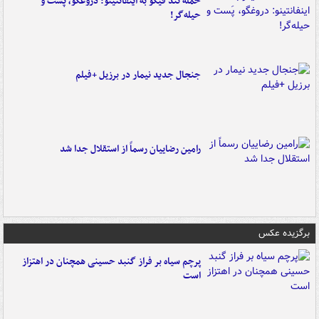
حمله تند فیگو به اینفانتینو: دروغگو، پَست‌ و
حیله‌گر!
جنجال جدید نیمار در برزیل +فیلم
رامین رضاییان رسماً از استقلال جدا شد
برگزیده عکس
پرچم سیاه بر فراز گنبد حسینی همچنان در اهتزاز
است