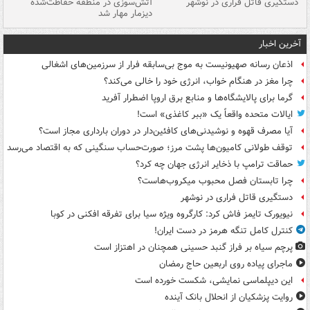
دستگیری قاتل فراری در نوشهر
آتش‌سوزی در منطقه حفاظت‌شده
دیزمار مهار شد
مص
آخرین اخبار
اذعان رسانه صهیونیست به موج بی‌سابقه فرار از سرزمین‌های اشغالی
چرا مغز در هنگام خواب، انرژی خود را خالی می‌کند؟
گرما برای پالایشگاه‌ها و منابع برق اروپا اضطرار آفرید
ایالات متحده واقعاً یک «ببر کاغذی» است!
آیا مصرف قهوه و نوشیدنی‌های کافئین‌دار در دوران بارداری مجاز است؟
توقف طولانی کامیون‌ها پشت مرز؛ صورت‌حساب سنگینی که به اقتصاد می‌رسد
حماقت ترامپ با ذخایر انرژی جهان چه کرد؟
چرا تابستان فصل محبوب میکروب‌هاست؟
دستگیری قاتل فراری در نوشهر
نیویورک تایمز فاش کرد: کارگروه ویژه سیا برای تفرقه افکنی در کوبا
کنترل کامل تنگه هرمز در دست ایران!
پرچم سیاه بر فراز گنبد حسینی همچنان در اهتزاز است
ماجرای پیاده روی اربعین حاج رمضان
این دیپلماسی نمایشی، شکست خورده است
روایت پزشکیان از انحلال بانک آینده