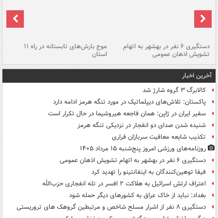
دستگیری ۶ نفر در بهشهر به اتهام
موج بارش‌های تابستانه در راه ۱۱
تشویش اذهان عمومی
استان
فا
آخرین اخبار
کالابرگ ۳ گروه شارژ شد
پاکستان: تلاش‌های دیپلماتیک در مورد تنگه هرمز ادامه دارد
سفیر ایران در ژاپن: همان فاجعه هیروشیما در حال تکرار است
شنیده شدن صدای دو انفجار در نزدیکی تنگه هرمز
تکذیب شایعه معافیت سربازان فراری
روزنامه‌های ورزشی امروز پنج‌شنبه ۱۵ مرداد ۱۴۰۵
دستگیری ۶ نفر در بهشهر به اتهام تشویش اذهان عمومی
فیفا توهین‌کنندگان به اینفانتینو را تهدید کرد
اعتراف ارتش اسرائیل به هلاکت ۲ افسر در تله انفجاری حزب‌الله
بغداد: نباید از خاک عراق به کشورهای دیگر حمله شود
دستگیری ۸ نفر از اشرار مسلح شاخص و مرتبطین گروهک های تروریستی