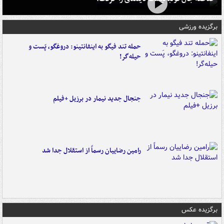
برگزیده ورزشی
حمله تند فیگو به اینفانتینو: دروغگو، پَست‌ و
حیله‌گر!
جنجال جدید نیمار در برزیل +فیلم
رامین رضاییان رسماً از استقلال جدا شد
برگزیده عکس