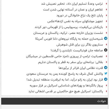
ترامپ وعدۀ تسلیم ایران داد، تحقیر نصیبش شد
تفاهم ایران و عمان در آستانه نهایی شدن است
پایان تلخ یک نزاع خانوادگی در دورود
تجهیز موشکهای سپاه به نفس اژدها+عکس
بازیکنان بی‌کیفیت، پرسپولیس را از قهرمانی دور کردند
نشست وزیران خارجه مصر، ترکیه، پاکستان و عربستان
شبیه‌سازی حمله به پایگاه نیروهای دلتا فورس آمریکا
سناریوی بلاگر زن برای قتل شوهرش
صاعقه جان فوتبالیست تایلندی را گرفت!
عصبانیت ترامپ از پیروزی نامزد حامی فلسطین در میشیگان
بقائی: برنامه‌ای برای سفر به قطر و پاکستان نداریم
قدرت نظامی ایران فراتر از برآوردها
واکنش کمال شرف به پاسخ کوبنده یمن به عربستان سعودی
قرار بود ایران به زانو درآید، اما به ابرقدرت منطقه تبدیل شد!
پرواز بالگردها و پهپادهای شناسایی اسرائیل بر فراز سوریه
پاکستان: اسرائیل هیچ حق حاکمیتی بر قدس اشغالی ندارد
حوادث