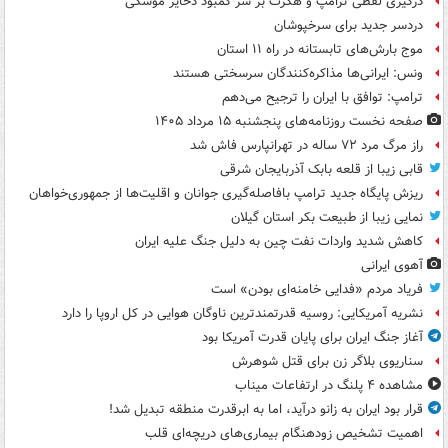
درگیری لفظی ترامپ و هگزث بر سر کمبود ذخایر موشکی
دردسر جدید برای سرخپوشان
موج بارش‌های تابستانه در راه ۱۱ استان
ونس: ایرانی‌ها مذاکره‌کنندگان سرسختی هستند
ترامپ: توافق با ایران را ترجیح می‌دهم
صفحه نخست روزنامه‌های پنجشنبه ۱۵ مرداد ۱۴۰۵
راز مرگ مرد ۷۲ ساله در تهرانپارس فاش شد
قابی زیبا از قلعه بابک آذربایجان شرقی
ریزش پایگاه جدید ترامپ بافاصله‌گیری جوانان و اقلیت‌ها از جمهوری‌خواهان
نمایی زیبا از طبیعت بکر استان گیلان
کاهش شدید واردات نفت چین به دلیل جنگ علیه ایران
آهوی ایرانی
فریاد مردم «فدایی خامنه‌ای بودن» است
نشریه آمریکایی: روسیه قدرتمندترین ناوگان هوایی در کل اروپا را دارد
آغاز جنگ ایران برای پایان قدرت آمریکا بود
سناریوی بلاگر زن برای قتل شوهرش
مشاهده ۴ پلنگ در ارتفاعات میناب
قرار بود ایران به زانو درآید، اما به ابرقدرت منطقه تبدیل شد!
اهمیت تشخیص زودهنگام بیماری‌های دریچه‌ای قلب