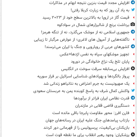
افزایش مجدد قیمت بنزین نتیجه ابهام در مذاکرات
به یاد آن روز که به زیارت کربلا رفتی!
قیمت گاز در اروپا به بالاترین سطح خود از ۲۰۲۳ رسید
برداشت برنج از شالیزارهای شمال در سوادکوه
جمهوری اسلامی نه از موشک می‌گذرد، نه از تنگه هرمز!
ناگفته‌هایی از آمپول های لاغری؛ از عوارض مرگبار تا زیبایی
کشورهای عربی از رویارویی و جنگ با ایران می‌ترسند!
تجهیز موشکهای سپاه به نفس اژدها+عکس
پایان تلخ یک نزاع خانوادگی در دورود
افزایش بی‌سابقه سرقت سوخت در انگلیس
پرواز بالگردها و پهپادهای شناسایی اسرائیل بر فراز سوریه
یک صهیونیست به جرم اعتراض به نتانیاهو زندانی شد
واکنش کمال شرف به پاسخ کوبنده یمن به عربستان سعودی
قدرت نظامی ایران فراتر از برآوردها
دستگیری قاضی قلابی در مازندران
فارن افرز: محور مقاومت پابرجا باقی مانده است
بازتاب پیامدهای جنگ علیه ایران در رسانه‌های جهان
بازیکنان بی‌کیفیت، پرسپولیس را از قهرمانی دور کردند
پزشکیان: وجود رهبر انقلاب برای ما نقطه قوت است