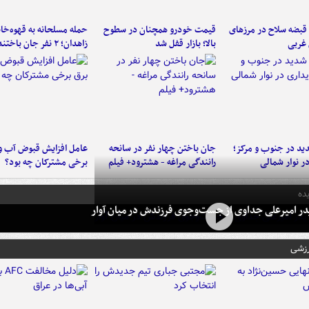
کشف ۳۳ قبضه سلاح در مرزهای
قیمت خودرو همچنان در سطوح
حمله مسلحانه به قهوه‌خان
 غربی
بالا؛ بازار قفل شد
زاهدان؛ ۲ نفر جان باختند
د در جنوب و مرکز؛
جان باختن چهار نفر در سانحه
عامل افزایش قبوض آب و
در نوار شمالی
رانندگی مراغه - هشترود+ فیلم
برخی مشترکان چه بود؟
ده
در امیرعلی جداوی از جست‌وجوی فرزندش در میان آوار
رزشی