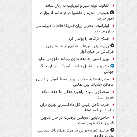
تفاوت لوله سبز و نیوپایپ به زبان ساده
همایش محرم و عاشورا در آینه اسناد وزارت
امور خارجه
اولیانوف: بحران ایران-آمریکا فقط با دیپلماسی
پایان می‌یابد
صلاح ترک‌ها را پولدار کرد
روایت پدر امیرعلی جداوی از جست‌وجوی
فرزندش در میان آوار
وزیر کشور: جامعه بدون رسانه مفهومی ندارد
جدی‌ترین تقابل نظامی آمریکا از زمان جنگ
جهانی
مصوبه جدید مجلس برای ضبط اموال و دارایی
عاملان جنایات بین‌المللی
سخنگوی سپاه: راهبرد فعلی ما حفظ تنگه
هرمز است
ضرب‌الاجل رئیس کل دادگستری تهران برای
نظارت بر قیمت‌ها
حاجی‌بابایی: مجلس پرقدرت در حال تدوین
قانون تنگه هرمز است
مراسم تعزیه‌خوانی در مرکز مطالعات سیاسی
وزارت خارجه