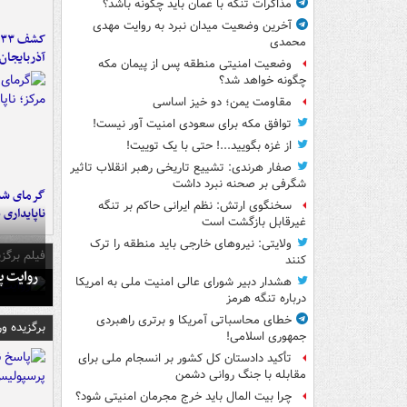
مذاکرات تنگه با عمان باید چگونه باشد؟
آخرین وضعیت میدان نبرد به روایت مهدی
محمدی
آذربایجان
وضعیت امنیتی منطقه پس از پیمان مکه
چگونه خواهد شد؟
مقاومت یمن؛ دو خیز اساسی
توافق مکه برای سعودی امنیت آور نیست!
از غزه بگویید...! حتی با یک توییت!
صفار هرندی: تشییع تاریخی رهبر انقلاب تاثیر
شگرفی بر صحنه نبرد داشت
گرمای شدی
سخنگوی ارتش: نظم ایرانی حاکم بر تنگه
ناپایداری 
غیرقابل بازگشت است
ولایتی: نیروهای خارجی باید منطقه را ترک
فیلم برگزی
کنند
روایت پ
هشدار دبیر شورای عالی امنیت ملی به امریکا
درباره تنگه هرمز
خطای محاسباتی آمریکا و برتری راهبردی
برگزیده و
جمهوری اسلامی!
تأکید دادستان کل کشور بر انسجام ملی برای
مقابله با جنگ روانی دشمن
چرا بیت المال باید خرج مجرمان امنیتی شود؟