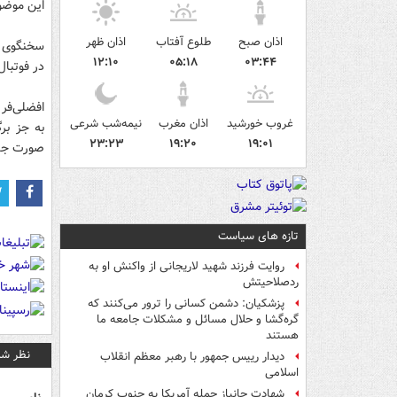
این موضو
اذان صبح
طلوع آفتاب
اذان ظهر
۱۲:۱۰
۰۵:۱۸
۰۳:۴۴
در فوتبال
افضلی‌فر
غروب خورشید
اذان مغرب
نیمه‌شب شرعی
۲۳:۲۳
۱۹:۲۰
۱۹:۰۱
صورت جدی
تازه های سیاست
روایت فرزند شهید لاریجانی از واکنش او به
ردصلاحیتش
پزشکیان: دشمن کسانی را ترور می‌کنند که
گره‌گشا و حلال مسائل و مشکلات جامعه ما
هستند
نظر شم
دیدار رییس جمهور با رهبر معظم انقلاب
اسلامی
شهادت جانباز حمله آمریکا به جنوب کرمان