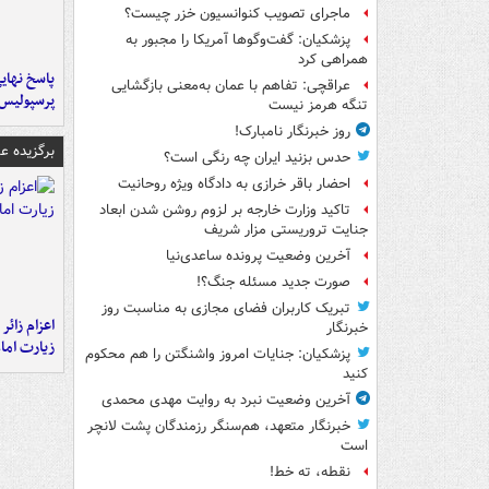
ماجرای تصویب کنوانسیون خزر چیست؟
پزشکیان: گفت‌وگوها آمریکا را مجبور به
همراهی کرد
پاسخ نهایی
عراقچی: تفاهم با عمان به‌معنی بازگشایی
پرسپولیس
تنگه هرمز نیست
روز خبرنگار نامبارک!
برگزیده 
حدس بزنید ایران چه رنگی است؟
احضار باقر خرازی به دادگاه ویژه روحانیت
تاکید وزارت خارجه بر لزوم روشن شدن ابعاد
جنایت تروریستی مزار شریف
آخرین وضعیت پرونده ساعدی‌نیا
صورت جدید مسئله جنگ؟!
تبریک کاربران فضای مجازی به مناسبت روز
اعزام زائر 
خبرنگار
زیارت اما
پزشکیان: جنایات امروز واشنگتن را هم محکوم
کنید
آخرین وضعیت نبرد به روایت مهدی محمدی
خبرنگار متعهد، هم‌سنگر رزمندگان پشت لانچر
است
نقطه، ته خط!