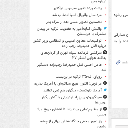
درباره یمن
پشت پرده تغییر سرمربی تراکتور
بررسی رشوه
مرد سال والیبال آسیا انتخاب شد
نخستین تصویر مسی بعد از مرگ پدر
واکنش کنایه‌آمیز به عضویت ترکیه در پیمان
مشترک با عربستان
 مدارکی
 است، البته کمیسیون اصل 90 این پرونده را به
توضیحات معاون امنیتی و انتظامی وزیر کشور
درباره قتل حمیدرضا رجب زاده
سرکشی فرمانده سپاه تهران از گردان‌های
پدافند هوایی لشکر ۲۷
عامل اصلی قتل حمیدرضا رجب‌زاده دستگیر
شد
رویای اف-۳۵ ترکیه در بن‌بست
عراقچی: اکنون هیچ مذاکره‌ای با آمریکا نداریم
آمریکا نتوانست؛ دیگران هم نمی توانند
سرنگون‌کردن پهپاد اوکراینی با آتش رگبار
روس‌ها
از مظلوم‌نمایی براندازها تا افشای دروغ مراد
ویسی
راز عبور مخفی جنگنده‌های ایرانی از چشم
دشمن