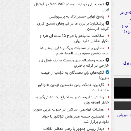
توضیحاتی درباره سیستم Van VAR در فوتبال
ایران
ه‌ای در
پاسخ نهایی حسین‌نژاد به پرسپولیس
پزشکیان: برادران ما در نیروهای مسلح کاری
کردند کارستان
مخالفت نتانیاهو با طرح ۱۵ ماده ای غزه و
تکرار لفاظی علیه ایران
تصاویری از عملیات بزرگ و دقیق یمنی ها
علیه دشمن سعودی در المخا+فیلم
حمله وحشیانه صهیونیست به یک فعال زن
 برق
خارجی در کرانه باختری
گلایه‌های رای دهندگان به ترامپ از قیمت
بنزین!
گاردین: حملات یمن نخستین آزمون «توافق
مکه» است
واکنش علیرضا دبیر به اخراج یک کشتی‌گیر به
خاطر اضافه وزن
عملیات تهاجمی اسرائیل در جنوب غربی سوریه
نخستین جلسه مدیرعامل تراکتور با جواد
نکونام برگزار شد
دیدار رییس جمهور با رهبر معظم انقلاب