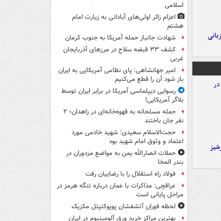
اسلامی
اعزام زائر اولی‌های آبادانی به زیارت امام
هشتم
A با میزبانی
شهادت جانباز حمله آمریکا به جنوب کرمان
کشف ۳۳ قبضه سلاح در مرزهای آذربایجان
غربی
امیر جهانشاهی: پای نظامی آمریکایی به ایران
باز شود آن را قطع می‌کنیم
رسوایی دیپلماسی آمریکا در برابر ایران توسط
بلاگر آمریکایی!
حمله مسلحانه به قهوه‌خانه‌ای در زاهدان؛ ۲
نفر جان باختند
حجت‌الاسلام سعیدی: شهید خادمی مورد
اعتماد و وثوق امام شهید بود
شیز
حملات انصارالله یمن به مواضع مزدوران در
بندر المخا
فولاد راه استقلال را با رضاییان رفت
عراقچی: مذاکرات با عمان درباره تنگه هرمز در
مراحل پایانی است
لحظه فوران آتشفشان پوپوکتپتل مکزیک
بهترین مراکز خرید ورق آلومینیوم در ایران