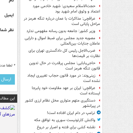
نام
حجت‌الاسلام سعیدی: شهید خادمی مورد
اعتماد و وثوق امام شهید بود
ایمیل
عراقچی: مذاکرات با عمان درباره تنگه هرمز در
مراحل پایانی است
نظر شما 
وزیر کشور: جامعه بدون رسانه مفهومی ندارد
مصوبه جدید مجلس برای ضبط اموال و دارایی
عاملان جنایات بین‌المللی
ضرب‌الاجل رئیس کل دادگستری تهران برای
نظارت بر قیمت‌ها
حاجی‌بابایی: مجلس پرقدرت در حال تدوین
*
لطفا عدد م
قانون تنگه هرمز است
زینی‌وند: در مورد قانون حجاب تغییری ایجاد
نشده است
عراقچی: ایران بر عهد مقاومت خود پابرجا
ایستاده است
این مطالب
دستگیری متهم متواری مخل نظام ارزی کشور
در پیرانشهر
ترامپ در دام ایران افتاده است!
واکنش کارتونیست سوری به توافق مکه
نقشه کشی برای فتنه و اصرار بر دروغ