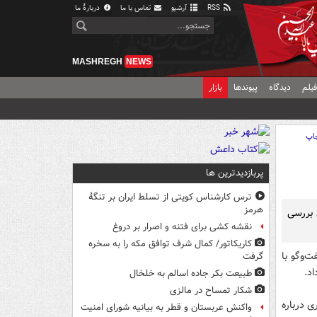
RSS
آرشیو
تماس با ما
دربارهٔ ما
MASHREGH
NEWS
یلم
دیدگاه
پیوندها
بازار
اپ
پربازدیدترین ها
ترس کارشناس کویتی از تسلط ایران بر تنگۀ
هرمز
ای بررسی
نقشه کشی برای فتنه و اصرار بر دروغ
کاریکاتور/ کمال شرف توافق مکه را به سخره
‌وگو با
گرفت
د.
طبیعت بکر جاده اسالم به خلخال
شکار تمساح در مالزی
ی درباره
واکنش عربستان و قطر به بیانیه شورای امنیت