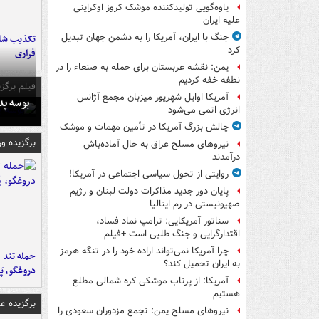
یاوه‌گویی تولیدکننده موشک کروز اوکراینی
علیه ایران
جنگ با ایران، آمریکا را به دشمن جهان تبدیل
تکذیب شای
کرد
فراری
یمن: نقشه عربستان برای حمله به صنعاء را در
نطفه خفه کردیم
فیلم برگزی
آمریکا اوایل شهریور میزبان مجمع آژانس
بوسه‌ پ
انرژی اتمی می‌شود
چالش بزرگ آمریکا در تأمین مهمات و موشک
برگزیده و
نیروهای مسلح عراق به حال آماده‌باش
درآمدند
روایتی از تحول سیاسی اجتماعی در آمریکا!
پایان دور جدید مذاکرات دولت لبنان و رژیم
صهیونیستی در رم ایتالیا
سناتور آمریکایی: ترامپ نماد فساد،
اقتدارگرایی و جنگ طلبی است +فیلم
چرا آمریکا نمی‌تواند اراده خود را در تنگه هرمز
حمله تند ف
به ایران تحمیل کند؟
دروغگو، پَ
آمریکا: از پرتاب موشکی کره شمالی مطلع
هستیم
برگزیده 
نیروهای مسلح یمن: تجمع مزدوران سعودی را