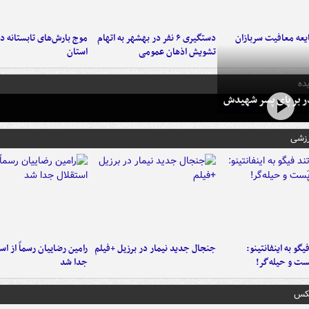
عه معافیت سربازان
دستگیری ۶ نفر در بهشهر به اتهام
تشویش اذهان عمومی
استان
ده
در بر پای پسر شهیدش
رزشی
یگو به اینفانتینو:
جنجال جدید نیمار در برزیل +فیلم
رامین رضاییان رسماً از اس
ست‌ و حیله‌گر!
جدا شد
عکس