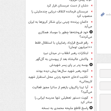
دشان از دست عربستان فرار کرد
عربستان فرمانده ائتلاف دریایی چندملیتی را
منصوب کرد
«کمانِ پرنده» چینی برای شکار کروزها به ایران
می‌آید
خود فروخته‌ها چطور با موساد همکاری
می‌کردند؟
رقم فسخ قرارداد رضاییان با استقلال فقط
۱۰۰میلیون تومان!
ابتکارات رهبر انقلاب در میدان نبرد
واکنش عالیشاه بعد از پیوستن به گل‌گهر
بوسه‌ پدر بر پای پسر شهیدش
آنچه رهبر شهید سال‌ها پیش دیده بودند
تکذیب ادعای «نحوه ردزنی محل استقرار شهید
لاریجانی»
آیا تینا پاکروان بازهم از ساترا مجوز فعالیت
می‌گیرد؟
کویت دستور تعطیلی تنها مدرسه ایرانی را
صادر کرد
پاسخ قاطع ملیحه محمدی به نسخه