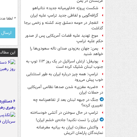
عربستان در یمن
شکست پروژه «خاورمیانه جدید» نتانیاهو
گزافه‌گویی و لفاظی جدید ترامپ علیه ایران
*
لطفا عدد م
انفجار در حومه دمشق چند کشته و زخمی برجا
گذاشت
موج تهدید علیه قضات آمریکایی پس از صدور
حکم علیه ترامپ
یمن: جهان به‌زودی صدای ناله سعودی‌ها را
این مطالب
خواهد شنید
یونیفل: ارتش اسرائیل در یک روز ۱۱۳ توپ به
جنوب لبنان شلیک کرده است
ترامپ: همه چیز درباره ایران به طور استثنایی
خوب پیش می‌رود
«ضربه مغزی» شدن صدها نظامی آمریکایی
در حملات ایران
جنگ در جبهه لبنان بعد از تفاهم‌نامه چه
تغییری کرده؟
رهبری رهب
ترامپ در حال سوختن در آتشی خودساخته
ایران را تست نکنید! جاده‌ی خشم ایران!
واکنش سفارت ایران به بیانیه مغرضانه
نمایندگان پارلمان اتریش