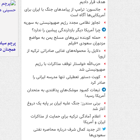
هدف قرار دادیم
جانسون: ترامپ از پیامدهای جنگ با ایران برای
آمریکایی‌ها آگاه است
تجاوز نظامی مجدد رژیم صهیونیستی به سوریه
چرا آمریکا دیگر بازدارندگی پیشین را ندارد؟
حمله کوبنده نیروهای مسلح یمن به مواضع
پرچم سیاه
مزدوران سعودی +فیلم
همچنان در
دلایل ردّ محموله‌های غذایی صادراتی ترکیه از
اروپا
حزب‌الله خواستار توقف مذاکرات با رژیم
صهیونیستی شد
کویت دستور تعطیلی تنها مدرسه ایرانی را
صادر کرد
تبعات کمبود موشک‌های پدافندی به متحدان
آمریکا رسید!
برنی سندرز: جنگ علیه ایران بر پایه یک دروغ
آغاز شد
اعلام آمادگی ترکیه برای حمایت از مذاکرات
ایران و آمریکا
اثر جدید کمال شرف درباره محاصره نفتی
سعودی‌ها