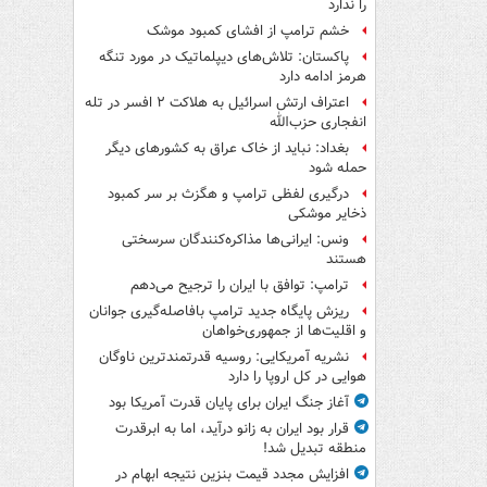
را ندارد
خشم ترامپ از افشای کمبود موشک
پاکستان: تلاش‌های دیپلماتیک در مورد تنگه
هرمز ادامه دارد
اعتراف ارتش اسرائیل به هلاکت ۲ افسر در تله
انفجاری حزب‌الله
بغداد: نباید از خاک عراق به کشورهای دیگر
حمله شود
درگیری لفظی ترامپ و هگزث بر سر کمبود
ذخایر موشکی
ونس: ایرانی‌ها مذاکره‌کنندگان سرسختی
هستند
ترامپ: توافق با ایران را ترجیح می‌دهم
ریزش پایگاه جدید ترامپ بافاصله‌گیری جوانان
و اقلیت‌ها از جمهوری‌خواهان
نشریه آمریکایی: روسیه قدرتمندترین ناوگان
هوایی در کل اروپا را دارد
آغاز جنگ ایران برای پایان قدرت آمریکا بود
قرار بود ایران به زانو درآید، اما به ابرقدرت
منطقه تبدیل شد!
افزایش مجدد قیمت بنزین نتیجه ابهام در