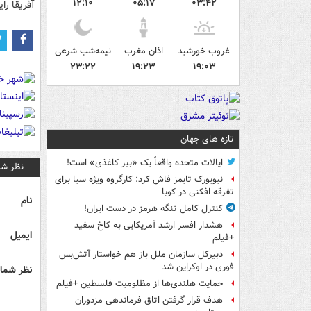
۱۲:۱۰
۰۵:۱۷
۰۳:۴۲
آفریقا رای
غروب خورشید
اذان مغرب
نیمه‌شب شرعی
۲۳:۲۲
۱۹:۲۳
۱۹:۰۳
تازه های جهان
ایالات متحده واقعاً یک «ببر کاغذی» است!
نظر شم
نیویورک تایمز فاش کرد: کارگروه ویژه سیا برای
تفرقه افکنی در کوبا
نام
کنترل کامل تنگه هرمز در دست ایران!
هشدار افسر ارشد آمریکایی به کاخ سفید
ایمیل
+فیلم
دبیرکل سازمان ملل باز هم خواستار آتش‌بس
فوری در اوکراین شد
نظر شما 
حمایت هلندی‌ها از مظلومیت فلسطین +فیلم
هدف قرار گرفتن اتاق‌ فرماندهی مزدوران