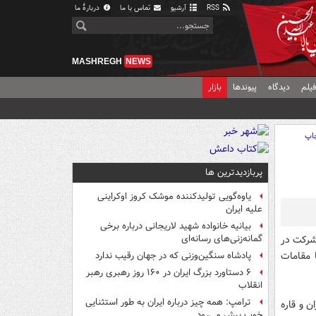
RSS
آرشیو
تماس با ما
دربارهٔ ما
MASHREGH
NEWS
یلم
دیدگاه
پیوندها
بازار
اپ
پربازدیدترین ها
یاوه‌گویی تولیدکننده موشک کروز اوکراینی
علیه ایران
بیانیه خانواده شهید لاریجانی درباره برخی
شرکت در
گمانه‌زنی‌های رسانه‌ای
 مقامات
پادشاه سنگین‌وزنی که در جهان رقیب ندارد
۶ دستاورد بزرگ ایران در ۱۶۰ روز رهبری رهبر
انقلاب
ترامپ: همه چیز درباره ایران به طور استثنایی
ن و قاره
خوب پیش می‌رود