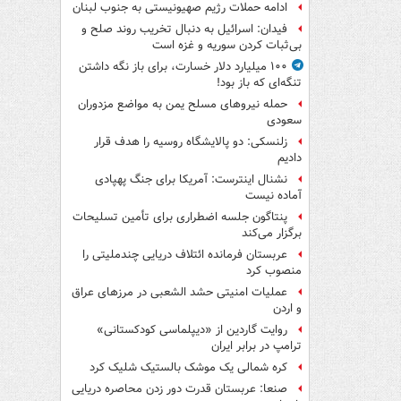
ادامه حملات رژیم صهیونیستی به جنوب لبنان
فیدان: اسرائیل به دنبال تخریب روند صلح و
بی‌ثبات کردن سوریه و غزه است
۱۰۰ میلیارد دلار خسارت، برای باز نگه داشتن
تنگه‌ای که باز بود!
حمله نیروهای مسلح یمن به مواضع مزدوران
سعودی
زلنسکی: دو پالایشگاه روسیه را هدف قرار
دادیم
نشنال اینترست: آمریکا برای جنگ پهپادی
آماده نیست
پنتاگون جلسه اضطراری برای تأمین تسلیحات
برگزار می‌کند
عربستان فرمانده ائتلاف دریایی چندملیتی را
منصوب کرد
عملیات امنیتی حشد الشعبی در مرزهای عراق
و اردن
روایت گاردین از «دیپلماسی کودکستانی»
ترامپ در برابر ایران
کره شمالی یک موشک بالستیک شلیک کرد
صنعا: عربستان قدرت دور زدن محاصره دریایی