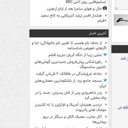
تسلیم‌طلبی روی آنتن BBC
حال و هوای سامرا بعد از ایام اربعین
هشدار افسر ارشد آمریکایی به کاخ سفید
+فیلم
آخرین اخبار
از حذف نام همسر تا تغییر نام خانوادگی؛ اما و
اگرهای تعویض شناسنامه
نمایی زیبا از تنگه کریان جزیره قشم
رکوردشکنی پیش‌فروش جدیدترین گوشی‌های
تاشوی سامسونگ
حادثه غرق‌شدگی در طاقانک ۲ قربانی گرفت
مسجد جامع یزد، از باشکوه‌ترین معماری‌های
ایران
پدر شاهرودی پس از قتل پسرش، جسد را در
چاه مخفی کرد
دردسر همزمان آمریکا و اوکراین با ته کشیدن
موشک های پاتریوت
آثار مخرب مصرف الکل و سیگار در بروز
بیماری‌ها