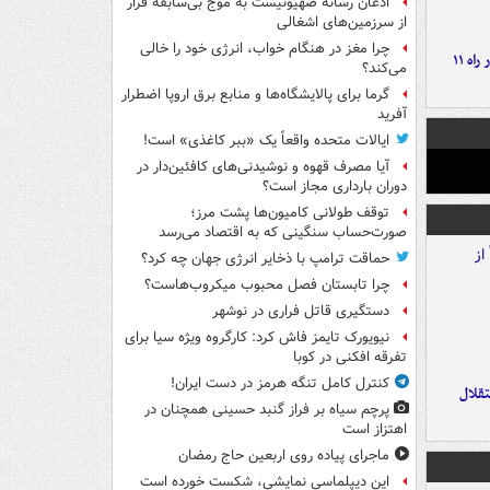
اذعان رسانه صهیونیست به موج بی‌سابقه فرار
از سرزمین‌های اشغالی
چرا مغز در هنگام خواب، انرژی خود را خالی
موج بارش‌های تابستانه در راه ۱۱
می‌کند؟
گرما برای پالایشگاه‌ها و منابع برق اروپا اضطرار
آفرید
ایالات متحده واقعاً یک «ببر کاغذی» است!
آیا مصرف قهوه و نوشیدنی‌های کافئین‌دار در
دوران بارداری مجاز است؟
توقف طولانی کامیون‌ها پشت مرز؛
صورت‌حساب سنگینی که به اقتصاد می‌رسد
حماقت ترامپ با ذخایر انرژی جهان چه کرد؟
چرا تابستان فصل محبوب میکروب‌هاست؟
دستگیری قاتل فراری در نوشهر
نیویورک تایمز فاش کرد: کارگروه ویژه سیا برای
تفرقه افکنی در کوبا
کنترل کامل تنگه هرمز در دست ایران!
تقلال
پرچم سیاه بر فراز گنبد حسینی همچنان در
اهتزاز است
ماجرای پیاده روی اربعین حاج رمضان
این دیپلماسی نمایشی، شکست خورده است