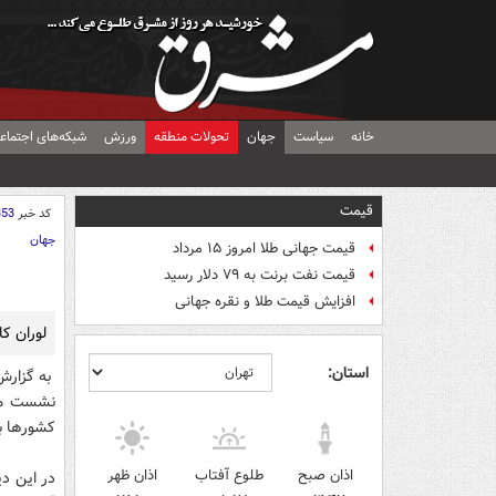
خانه
سیاست
جهان
تحولات منطقه
ورزش
شبکه‌های اجتماع
قیمت
کد خبر
353
جهان
قیمت جهانی طلا امروز ۱۵ مرداد
قیمت نفت برنت به ۷۹ دلار رسید
افزایش قیمت طلا و نقره جهانی
لوران کا
استان:
به گزارش
نشست مجم
کشورها با
اذان صبح
طلوع آفتاب
اذان ظهر
در این دی