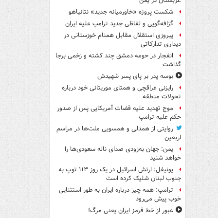
عربستان در یمن
شکست پروژه «خاورمیانه جدید» نتانیاهو
گزافه‌گویی و لفاظی جدید ترامپ علیه ایران
پیروزی استقلال مقابل همنام خوزستانی در
دیداری تدارکاتی
انفجار در حومه دمشق چند کشته و زخمی برجا
گذاشت
بوسه‌ پدر بر پای پسر شهیدش
رایزنی عراقچی و همتای موریتانی خود درباره
تحولات منطقه
موج تهدید علیه قضات آمریکایی پس از صدور
حکم علیه ترامپ
روایتی از همدلی و همسویی ملت‌ها در مراسم
اربعین
یمن: جهان به‌زودی صدای ناله سعودی‌ها را
خواهد شنید
یونیفل: ارتش اسرائیل در یک روز ۱۱۳ توپ به
جنوب لبنان شلیک کرده است
ترامپ: همه چیز درباره ایران به طور استثنایی
خوب پیش می‌رود
عبور از خط قرمز ایران یعنی مرگ!