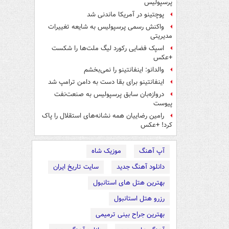
پرسپولیس
پوچتینو در آمریکا ماندنی شد
واکنش رسمی پرسپولیس به شایعه تغییرات
مدیریتی
اسپک فضایی رکورد لیگ ملت‌ها را شکست
+عکس
والدانو: اینفانتینو را نمی‌بخشم
اینفانتینو برای بقا دست به دامن ترامپ شد
دروازه‌بان سابق پرسپولیس به صنعت‌نفت
پیوست
رامین رضاییان همه نشانه‌های استقلال را پاک
کرد! +عکس
آپ آهنگ
موزیک شاه
دانلود آهنگ جدید
سایت تاریخ ایران
بهترین هتل های استانبول
رزرو هتل استانبول
بهترین جراح بینی ترمیمی