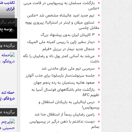
تکذیب شای
بازگشت مسلمان به پرسپولیس در قامت مربی
فراری
+عکس
تیم جدید امید عالیشاه مشخص شد +عکس
فیلم برگزی
تساوی میلان و اینتر در استرالیا/ پیروزی یووه
مقابل چلسی
بوسه‌ پ
۳ کاپیتان ایران بدون پیشنهاد بزرگ
دیدار سفیر ژاپن با رییس کمیته ملی المپیک
برگزیده و
جنجال جدید نیمار در برزیل +فیلم
می‌شد به آسانی کمتر پول داد و رضاییان را نگه
داشت
سرمربی تیم ملی عراق ماندنی شد
جلسه سرنوشت‌ساز بارسلونا برای جذب آلوارز
صعود هانیه رستمیان به رده پنجم جهان
بازگشت جام باشگاههای فوتسال آسیا به
حمله تند ف
تقویم AFC
دروغگو، پَ
درس ایتالیایی‌ به بازیکنان استقلال و
پرسپولیس!
برگزیده 
رامین رضاییان رسماً از استقلال جدا شد
دوست نداشتم با ذهن درگیر در پرسپولیس
بمانم