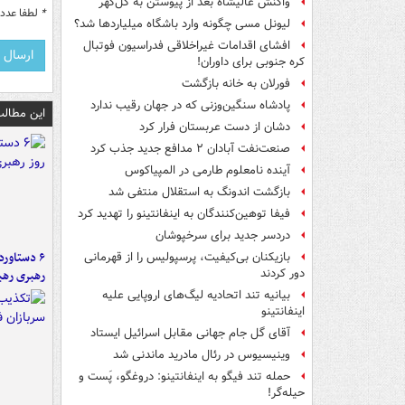
واکنش عالیشاه بعد از پیوستن به گل‌گهر
*
لطفا عدد م
لیونل مسی چگونه وارد باشگاه میلیاردها شد؟
افشای اقدامات غیراخلاقی فدراسیون فوتبال
کره جنوبی برای داوران!
فورلان به خانه بازگشت
پادشاه سنگین‌وزنی که در جهان رقیب ندارد
این مطالب
دشان از دست عربستان فرار کرد
صنعت‌نفت آبادان ۲ مدافع جدید جذب کرد
آینده نامعلوم طارمی در المپیاکوس
بازگشت اندونگ به استقلال منتفی شد
فیفا توهین‌کنندگان به اینفانتینو را تهدید کرد
دردسر جدید برای سرخپوشان
بازیکنان بی‌کیفیت، پرسپولیس را از قهرمانی
دور کردند
رهبری رهب
بیانیه تند اتحادیه لیگ‌های اروپایی علیه
اینفانتینو
آقای گل جام جهانی مقابل اسرائیل ایستاد
وینیسیوس در رئال مادرید ماندنی شد
حمله تند فیگو به اینفانتینو: دروغگو، پَست‌ و
حیله‌گر!