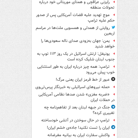
رایزنی عراقچی و همتای موریتانی خود درباره
تحولات منطقه
موج تهدید علیه قضات آمریکایی پس از صدور
حکم علیه ترامپ
روایتی از همدلی و همسویی ملت‌ها در مراسم
اربعین
یمن: جهان به‌زودی صدای ناله سعودی‌ها را
خواهد شنید
یونیفل: ارتش اسرائیل در یک روز ۱۱۳ توپ به
جنوب لبنان شلیک کرده است
ترامپ: همه چیز درباره ایران به طور استثنایی
خوب پیش می‌رود
عبور از خط قرمز ایران یعنی مرگ!
حمله نیروهای اسرائیلی به خبرنگار پرس‌تی‌وی
«ضربه مغزی» شدن صدها نظامی آمریکایی
در حملات ایران
جنگ در جبهه لبنان بعد از تفاهم‌نامه چه
تغییری کرده؟
ترامپ در حال سوختن در آتشی خودساخته
ایران را تست نکنید! جاده‌ی خشم ایران!
واکنش سفارت ایران به بیانیه مغرضانه