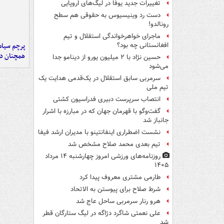
تغییرات جدید یوفا در لیگ‌های اروپایی
دست رد وینیسیوس به حقوقی هم سطح
رونالدو!
ماجرای خواهرخواندگی استقلال و تیم
پرچم سیاه
افغانستانی چه بود؟
همچنان در
حسین نژاد با ۲ میلیون یورو از دینامو جدا
می‌شود
سرمربی سابق استقلال در یک‌قدمی هدایت یک
تیم ملی
انتصاب سرپرست دبیری فدراسیون کشتی
گفت‌وگو با قهرمان جهان که در مبارزه با اشرار
جانباز شد
نشست اضطراری اینفانتینو با مدیران ارشد فیفا
تیم بعدی محمد صلاح مشخص شد
روزنامه‌های ورزشی امروز چهارشنبه ۱۴ مرداد
۱۴۰۵
طارمی مشتری معروف پیدا کرد
شرط صلاح برای پیوستن به الاتحاد
هرو رنار سرمربی ساحل عاج شد
علی نعمتی شاگرد دژاگه در لیگ ستارگان قطر
شد