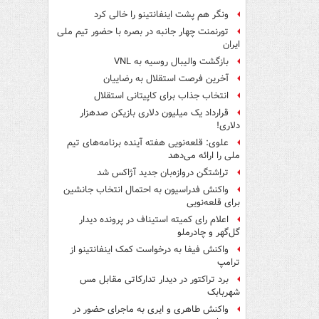
ونگر هم پشت اینفانتینو را خالی کرد
تورنمنت چهار جانبه در بصره با حضور تیم ملی
ایران
بازگشت والیبال روسیه به VNL
آخرین فرصت استقلال به رضاییان
انتخاب جذاب برای کاپیتانی استقلال
قرارداد یک میلیون دلاری بازیکن صدهزار
دلاری!
علوی: قلعه‌نویی هفته آینده برنامه‌های تیم
ملی را ارائه می‌دهد
تراِشتگن دروازه‌بان جدید آژاکس شد
واکنش فدراسیون به احتمال انتخاب جانشین
برای قلعه‌نویی
اعلام رای کمیته استیناف در پرونده دیدار
گل‌گهر و چادرملو
واکنش فیفا به درخواست کمک اینفانتینو از
ترامپ
برد تراکتور در دیدار تدارکاتی مقابل مس
شهربابک
واکنش طاهری و ایری به ماجرای حضور در