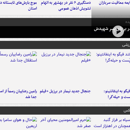
عه معافیت سربازان
دستگیری ۶ نفر در بهشهر به اتهام
تشویش اذهان عمومی
استان
ده
در بر پای پسر شهیدش
رزشی
یگو به اینفانتینو:
جنجال جدید نیمار در برزیل +فیلم
رامین رضاییان رسماً از اس
ست‌ و حیله‌گر!
جدا شد
عکس