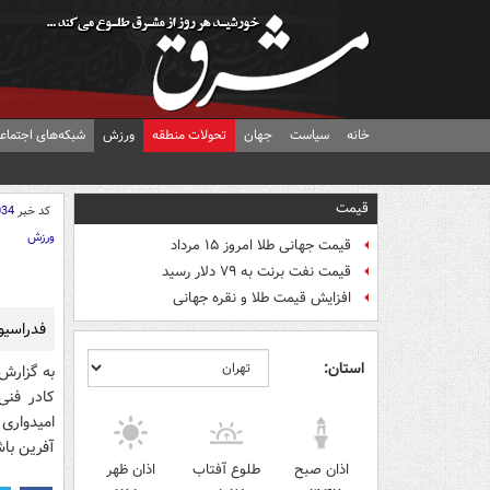
خانه
سیاست
جهان
تحولات منطقه
ورزش
شبکه‌های اجتماع
قیمت
کد خبر
034
ورزش
قیمت جهانی طلا امروز ۱۵ مرداد
قیمت نفت برنت به ۷۹ دلار رسید
افزایش قیمت طلا و نقره جهانی
فدراسیون
استان:
به گزارش
کادر فنی 
امیدواری 
آفرین باش
اذان صبح
طلوع آفتاب
اذان ظهر