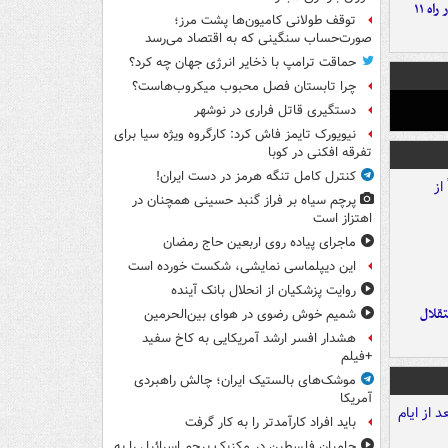
موج بارش‌های تابستانه در راه ۱۱
توقف طولانی کامیون‌ها پشت مرز؛
صورت‌حساب سنگینی که به اقتصاد می‌رسد
حماقت ترامپ با ذخایر انرژی جهان چه کرد؟
چرا تابستان فصل محبوب میکروب‌هاست؟
دستگیری قاتل فراری در نوشهر
نیویورک تایمز فاش کرد: کارگروه ویژه سیا برای
تفرقه افکنی در کوبا
کنترل کامل تنگه هرمز در دست ایران!
پرچم سیاه بر فراز گنبد حسینی همچنان در
اهتزاز است
ماجرای پیاده روی اربعین حاج رمضان
این دیپلماسی نمایشی، شکست خورده است
روایت پزشکیان از انحلال بانک آینده
تقلال
شمیم خوش رضوی در هوای بین‌الحرمین
هشدار افسر ارشد آمریکایی به کاخ سفید
+فیلم
موشک‌های بالستیک ایران؛ چالش راهبردی
آمریکا
باید افراد کارآمدتر را به کار گرفت
حامیان فلسطین در مکزیک پرچم اسرائیل را به