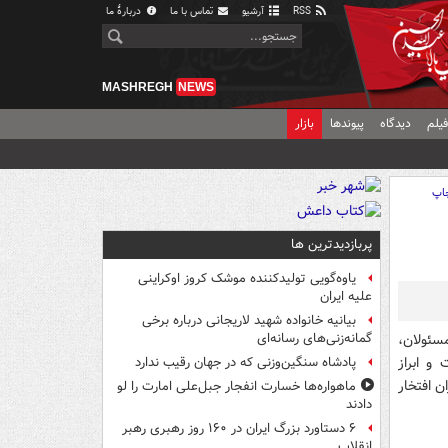
RSS
آرشیو
تماس با ما
دربارهٔ ما
MASHREGH
NEWS
یلم
دیدگاه
پیوندها
بازار
اپ
پربازدیدترین ها
یاوه‌گویی تولیدکننده موشک کروز اوکراینی
علیه ایران
بیانیه خانواده شهید لاریجانی درباره برخی
سئولان،
گمانه‌زنی‌های رسانه‌ای
 و ابراز
پادشاه سنگین‌وزنی که در جهان رقیب ندارد
ن افتخار
ماهواره‌ها خسارت انفجار جبل‌علی امارت را لو
دادند
۶ دستاورد بزرگ ایران در ۱۶۰ روز رهبری رهبر
انقلاب