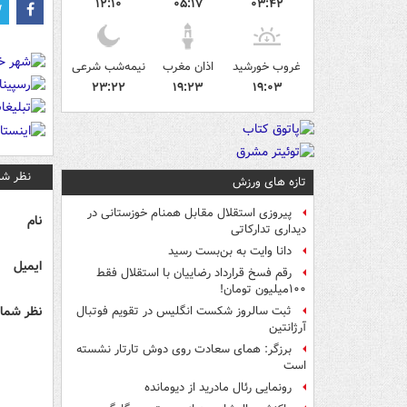
۱۲:۱۰
۰۵:۱۷
۰۳:۴۲
غروب خورشید
اذان مغرب
نیمه‌شب شرعی
۲۳:۲۲
۱۹:۲۳
۱۹:۰۳
نظر شم
تازه های ورزش
پیروزی استقلال مقابل همنام خوزستانی در
نام
دیداری تدارکاتی
دانا وایت به بن‌بست رسید
ایمیل
رقم فسخ قرارداد رضاییان با استقلال فقط
۱۰۰میلیون تومان!
نظر شما 
ثبت سالروز شکست انگلیس در تقویم فوتبال
آرژانتین
برزگر: همای سعادت روی دوش تارتار نشسته
است
رونمایی رئال مادرید از دیومانده