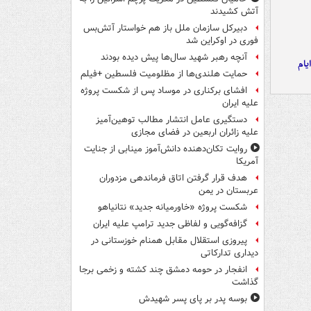
آتش کشیدند
دبیرکل سازمان ملل باز هم خواستار آتش‌بس
فوری در اوکراین شد
آنچه رهبر شهید سال‌ها پیش دیده بودند
یام
حمایت هلندی‌ها از مظلومیت فلسطین +فیلم
افشای برکناری در موساد پس از شکست پروژه
علیه ایران
دستگیری عامل انتشار مطالب توهین‌آمیز
علیه زائران اربعین در فضای مجازی
روایت تکان‌دهنده دانش‌آموز مینابی از جنایت
آمریکا
هدف قرار گرفتن اتاق‌ فرماندهی مزدوران
عربستان در یمن
شکست پروژه «خاورمیانه جدید» نتانیاهو
گزافه‌گویی و لفاظی جدید ترامپ علیه ایران
پیروزی استقلال مقابل همنام خوزستانی در
دیداری تدارکاتی
انفجار در حومه دمشق چند کشته و زخمی برجا
گذاشت
بوسه‌ پدر بر پای پسر شهیدش