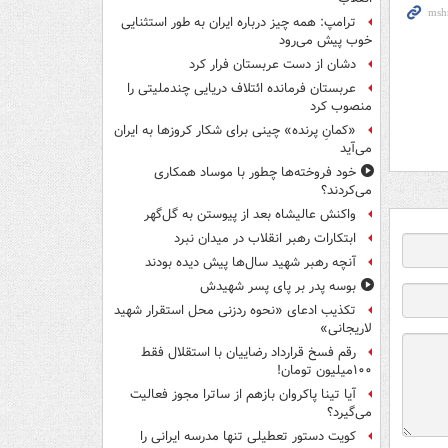
ترامپ: همه چیز درباره ایران به طور استثنایی
خوب پیش می‌رود
دشان از دست عربستان فرار کرد
عربستان فرمانده ائتلاف دریایی چندملیتی را
منصوب کرد
«کمانِ پرنده» چینی برای شکار کروزها به ایران
می‌آید
خود فروخته‌ها چطور با موساد همکاری
می‌کردند؟
واکنش عالیشاه بعد از پیوستن به گل‌گهر
ابتکارات رهبر انقلاب در میدان نبرد
آنچه رهبر شهید سال‌ها پیش دیده بودند
بوسه‌ پدر بر پای پسر شهیدش
تکذیب ادعای «نحوه ردزنی محل استقرار شهید
لاریجانی»
رقم فسخ قرارداد رضاییان با استقلال فقط
۱۰۰میلیون تومان!
آیا تینا پاکروان بازهم از ساترا مجوز فعالیت
می‌گیرد؟
کویت دستور تعطیلی تنها مدرسه ایرانی را