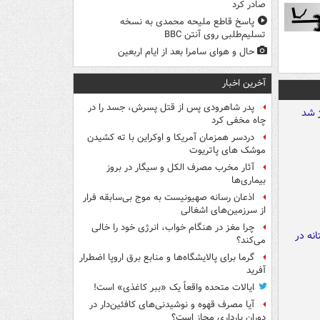
صادر کرد
پاسخ قاطع ملیحه محمدی به نسخه
تسلیم‌طلبی روی آنتن BBC
حال و هوای سامرا بعد از ایام اربعین
آخرین اخبار
پدر شاهرودی پس از قتل پسرش، جسد را در
چاه مخفی کرد
دردسر همزمان آمریکا و اوکراین با ته کشیدن
موشک های پاتریوت
آثار مخرب مصرف الکل و سیگار در بروز
بیماری‌ها
اذعان رسانه صهیونیست به موج بی‌سابقه فرار
از سرزمین‌های اشغالی
چرا مغز در هنگام خواب، انرژی خود را خالی
می‌کند؟
گرما برای پالایشگاه‌ها و منابع برق اروپا اضطرار
آفرید
ایالات متحده واقعاً یک «ببر کاغذی» است!
آیا مصرف قهوه و نوشیدنی‌های کافئین‌دار در
دوران بارداری مجاز است؟