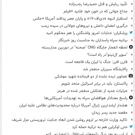
تأیید ربایش و قتل حمیدرضا رجب‌زاده
مداح جوانی که در خون خود غلتید +فیلم
استقرار انبوه «دی‌اف‑۱۷» و پایان عصر پدافند آمریکا +عکس
درگیری اعضای داعش و نیروهای جولانی در سیده زینب
پزشکیان: جنایات امروز واشنگتن را هم محکوم کنید
بیانیه سپاه پاسداران به مناسبت روز خبرنگار
لحظه انفجار جایگاه CNG "صحنه" در دوربین مداربسته
"سوپر ال‌نینو"در راه است؟
فارن افرز: جنگ با ایران یک فاجعه است
پالایشگاه سیزران منفجر شد
تصاویر دیده‌ نشده از دو فرمانده شهید موشکی
پاکستان: باید در برابر اسرائیل متحد شویم
جزئیات جدید از نفتکش منفجر شده در هرمز
پاسخ معنادار هوافضای سپاه به تهدیدات آمریکایی‌ها
هشدار ارشدترین ژنرال آمریکا درباره محدودیت‌های نظامی علیه ایران
مقصد جدید پسر زیدان
تاکید وزارت خارجه بر لزوم روشن شدن ابعاد جنایت تروریستی مزار شریف
حتی اوکراین هم به ترکیه حمله کرد
از این به بعد دیگر نامه‌های استقلال را امضا نمی‌کنم