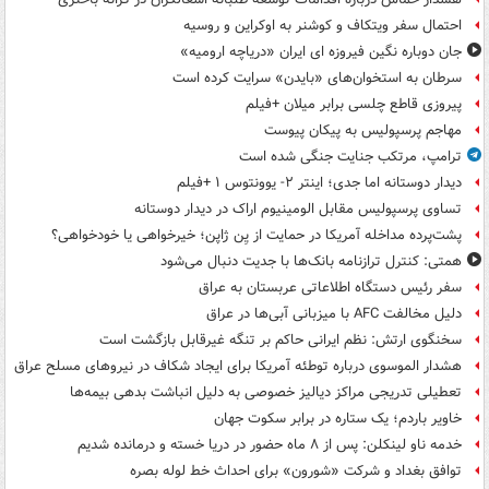
احتمال سفر ویتکاف و کوشنر به اوکراین و روسیه
جان دوباره نگین فیروزه ای ایران «دریاچه ارومیه»
سرطان به استخوان‌های «بایدن» سرایت کرده است
پیروزی قاطع چلسی برابر میلان +فیلم
مهاجم پرسپولیس به پیکان پیوست
ترامپ، مرتکب جنایت جنگی شده است
دیدار دوستانه اما جدی؛ اینتر ۲- یوونتوس ۱ +فیلم
تساوی پرسپولیس مقابل الومینیوم اراک در دیدار دوستانه
پشت‌پرده مداخله آمریکا در حمایت از یِن ژاپن؛ خیرخواهی یا خودخواهی؟
همتی: کنترل ترازنامه بانک‌ها با جدیت دنبال می‌شود
سفر رئیس دستگاه اطلاعاتی عربستان به عراق
دلیل مخالفت AFC با میزبانی آبی‌ها در عراق
سخنگوی ارتش: نظم ایرانی حاکم بر تنگه غیرقابل بازگشت است
هشدار الموسوی درباره توطئه آمریکا برای ایجاد شکاف در نیروهای مسلح عراق
تعطیلی تدریجی مراکز دیالیز خصوصی به دلیل انباشت بدهی بیمه‌ها
خاویر باردم؛ یک ستاره در برابر سکوت جهان
خدمه ناو لینکلن: پس از ۸ ماه حضور در دریا خسته و درمانده‌ شدیم
توافق بغداد و شرکت «شورون» برای احداث خط لوله بصره