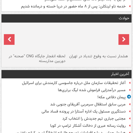
خدمه ناو لینکلن: پس از ۸ ماه حضور در دریا خسته و درمانده‌ شدیم
حوادث
ای
هشدار نسبت به وفوع تندباد در تهران
لحظه انفجار جایگاه CNG "صحنه" در
دس
دوربین مداربسته
ات
آخرین اخبار
آغاز تحقیقات سازمان ملل درباره جاسوسی کارمندش برای اسرائیل
مسیر درآمدزایی فراموش شده لیگ برتری‌ها
پیمان دفاعی مکه!
مربی سابق استقلال سرمربی آفریقای جنوبی شد
دستگیری مسئول یک اداره آستارا در پرونده فساد مالی
مجتبی جباری تیم جدیدش را انتخاب کرد
روایت رسانه عبری از دخالت آشکار ترامپ در کوبا
هشدار حماس درباره اقدامات توسعه طلبانه اشغالگران در کرانه باختری