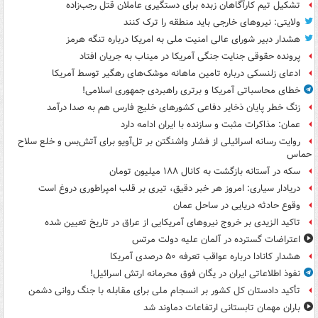
تشکیل تیم کارآگاهان زبده برای دستگیری عاملان قتل رجب‌زاده
ولایتی: نیروهای خارجی باید منطقه را ترک کنند
هشدار دبیر شورای عالی امنیت ملی به امریکا درباره تنگه هرمز
پرونده حقوقی جنایت جنگی آمریکا در میناب به جریان افتاد
ادعای زلنسکی درباره تامین ماهانه موشک‌های رهگیر توسط آمریکا
خطای محاسباتی آمریکا و برتری راهبردی جمهوری اسلامی!
زنگ خطر پایان ذخایر دفاعی کشورهای خلیج فارس هم به صدا درآمد
عمان: مذاکرات مثبت و سازنده با ایران ادامه دارد
روایت رسانه اسرائیلی از فشار واشنگتن بر تل‌آویو برای آتش‌بس و خلع سلاح
حماس
سکه در آستانه بازگشت به کانال ۱۸۸ میلیون تومان
دریادار سیاری: امروز هر خبر دقیق، تیری بر قلب امپراطوری دروغ است
وقوع حادثه دریایی در ساحل عمان
تاکید الزیدی بر خروج نیروهای آمریکایی از عراق در تاریخ تعیین شده
اعتراضات گسترده در آلمان علیه دولت مرتس
هشدار کانادا درباره عواقب تعرفه ۵۰ درصدی آمریکا
نفوذ اطلاعاتی ایران در یگان فوق محرمانه ارتش اسرائیل!
تأکید دادستان کل کشور بر انسجام ملی برای مقابله با جنگ روانی دشمن
باران مهمان تابستانی ارتفاعات دماوند شد