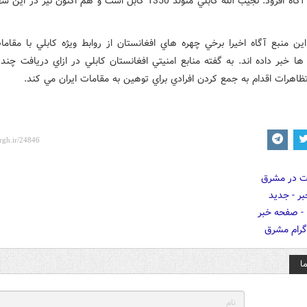
اين منبع آگاه افزود: نجيب الله کابلي متولد 1350 کابل است و هم اکنون نيز 
ين منبع آگاه اخيرا برخي چهره هاي افغانستان از روابط ويژه کابلي با مقاما
ها خبر داده اند. به گفته منابع امنيتي افغانستان کابلي در ازاي دريافت چنده
ظاهرات اقدام به جمع کردن افرادي براي توهين به مقامات ايران مي کند.
ا