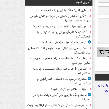
آخرین اخبار
فارن افرز: جنگ با ایران یک فاجعه است
تنگی انگشتر و کفش در گرما؛ واکنش طبیعی
بدن یا هشدار جدی؟
مورینیو هرگز نباید از رئال مادرید جدا می‌شد
آتلانتیک: تاب‌آوری ایران دولت ترامپ را
غافلگیر کرد
ترامپ باعث افول هژمونی آمریکا شد!
فشار هم‌زمان گرانی مواد اولیه و افت تقاضا بر
بازار پلاستیک
رقابت ۲۸ والیبالیست برای حضور در فهرست
نهایی تیم ملی
اسامی ژل‌های غیر مجاز شستشوی پوست
منتشر شد
سندرز: ترامپ نماد فساد، اقتدارگرایی و
جنگ‌طلبی است!
مراقب علائم هپاتیت باشید!
ادامه جنگ تا روی کار آمدن دولت جدید در
آمریکا!
باغچه‌های خانگی در کاهش خطر ابتلا به دیابت