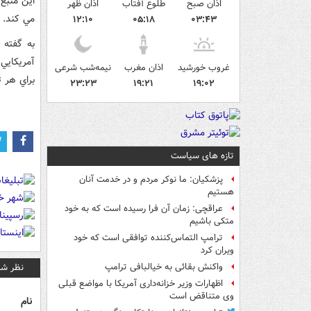
اذان صبح
طلوع آفتاب
اذان ظهر
مي کند.
۱۲:۱۰
۰۵:۱۸
۰۳:۴۳
به گفته ا
آمريکايي 
غروب خورشید
اذان مغرب
نیمه‌شب شرعی
براي هر ت
۲۳:۲۳
۱۹:۲۱
۱۹:۰۲
تازه های سیاست
پزشکیان: ما نوکر مردم و در خدمت آنان
هستیم
عراقچی: زمان آن فرا رسیده است که به خود
متکی باشیم
ترامپ التماس‌کننده توافقی است که خود
ویران کرد
نظر شم
واکنش بقائی به خیالبافی ترامپ
اظهارات وزیر خزانه‌داری آمریکا با مواضع قبلی
وی متناقض است
نام