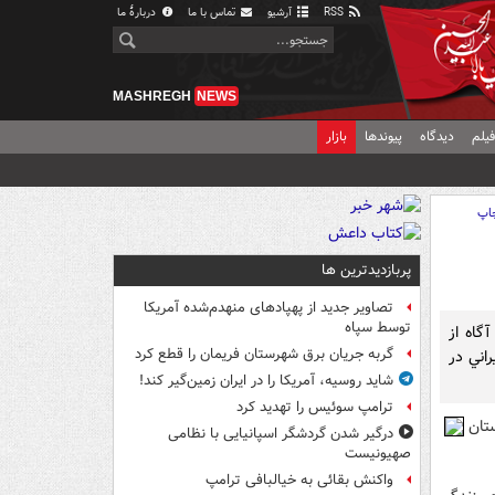
RSS
آرشیو
تماس با ما
دربارهٔ ما
MASHREGH
NEWS
یلم
دیدگاه
پیوندها
بازار
اپ
پربازدیدترین ها
تصاویر جدید از پهپادهای منهدم‌شده آمریکا
توسط سپاه
گاه از
گربه جریان برق شهرستان فریمان را قطع کرد
اني در
شاید روسیه، آمریکا را در ایران زمین‌گیر کند!
ترامپ سوئیس را تهدید کرد
تان
درگیر شدن گردشگر اسپانیایی با نظامی
صهیونیست
واکنش بقائی به خیالبافی ترامپ