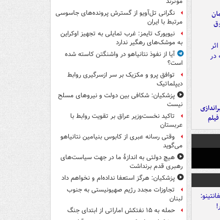
موثرند
مان
نگرانی تل‌آویو از گسترش پرونده‌های جاسوسی
مرتبط با ایران
وق
نیویورک تایمز: غرب تمایلی به تجهیز اوکراین
به موشک‌های رهگیر ندارد
آیا از نفوذ نتانیاهو در واشنگتن کاسته شده
است؟
توافق پرو و مکزیک بر سر ازسرگیری روابط
دیپلماتیک
پزشکیان: شکافی بین دولت و نیروهای مسلح
نیست
یراندازی
تاکید نخست‌وزیر عراق بر تقویت روابط با
فیلم
عربستان
وقتی رسانه عبری از کابوس بنیامین نتانیاهو
می‌گوید
هیچ دولتی به اندازۀ ما در جهت سیاست‌های
رهبری قدم برنداشت
پزشکیان: هرگز استعفا نداده‌ام و نخواهم داد
تجاوزات مجدد رژیم صهیونیستی به جنوب
لبنان
حمله به ۱۵ نفتکش‌ اماراتی از ابتدای جنگ