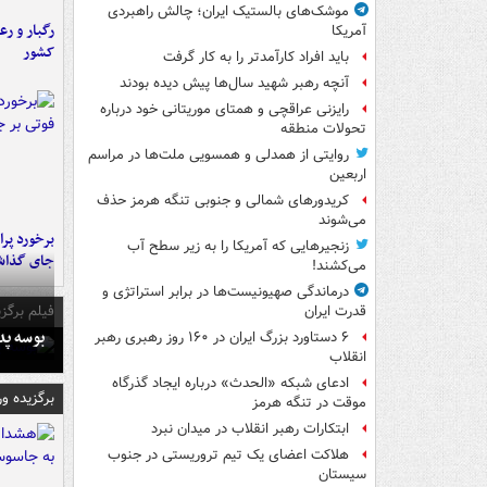
موشک‌های بالستیک ایران؛ چالش راهبردی
رگبار و رع
آمریکا
کشور
باید افراد کارآمدتر را به کار گرفت
آنچه رهبر شهید سال‌ها پیش دیده بودند
رایزنی عراقچی و همتای موریتانی خود درباره
تحولات منطقه
روایتی از همدلی و همسویی ملت‌ها در مراسم
اربعین
کریدورهای شمالی و جنوبی تنگه هرمز حذف
می‌شوند
زنجیرهایی که آمریکا را به زیر سطح آب
جای گذا
می‌کشند!
درماندگی صهیونیست‌ها در برابر استراتژی و
فیلم برگزی
قدرت ایران
بوسه‌ پ
۶ دستاورد بزرگ ایران در ۱۶۰ روز رهبری رهبر
انقلاب
ادعای شبکه «الحدث» درباره ایجاد گذرگاه
برگزیده و
موقت در تنگه هرمز
ابتکارات رهبر انقلاب در میدان نبرد
هلاکت اعضای یک تیم تروریستی در جنوب
سیستان