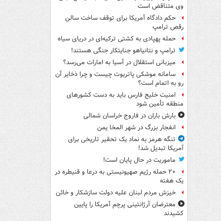
وی متناقض است
حکم دادگاه آمریکا برای توقف ساخت سالن
رقص ترامپ
حمله پهپادی به کشتی ترکیه‌ای در دریای سیاه
ترامپ و نتانیاهو جنایتکار جنگی هستند!
میزبانی استقلال در آسیا به امارات می‌رسد؟
سامانه موشکی پاتریوت چیست و چرا ذخایر آن
رو به اتمام است؟
امنیت خلیج فارس باید به دست کشورهای
منطقه تأمین شود
بارش باران در فاروج خراسان شمالی
انفجار بزرگ در شهر المخا یمن
تنگه هرمز به نماد یک تحقیر تاریخی برای
آمریکا تبدیل شد!
ماموریت در حال پایان است!
۲۰ حمله رژیم صهیونیستی به درعا و قنیطره در
یک هفته
خیزش مردم لبنان علیه دولت سازشکار و خائن
معترضان آرژانتینی پرچم آمریکا را پایین
کشیدند