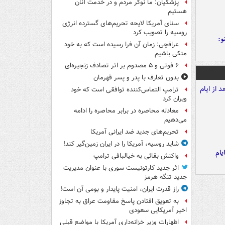
پزشکیان: ما نوکر مردم و در خدمت آنان
هستیم
سنای آمریکا لایحه تحریم‌های گسترده انرژی
روسیه را تصویب کرد
و:
عراقچی: زمان آن فرا رسیده است که به خود
متکی باشیم
۶ فوتی و ۵ مصدوم بر اثر تصادف زنجیره‌ای
بدون تعارف با پدر و پسر قهرمان
ترامپ التماس‌کننده توافقی است که خود
ویران کرد
معادله محاصره در برابر محاصره را ادامه
می‌دهیم
تحریم‌های جدید ضد ایرانی آمریکا
شاید روسیه، آمریکا را در ایران زمین‌گیر کند!
یام
واکنش بقائی به خیالبافی ترامپ
اثر جدید کارتونیست سوری با عنوان مدیریت
جدید تنگه هرمز
راز قدرت ایران، امنیت پایدار و بومی آن است!
به تعویق افتادن پاسخ مقاومت عراق به تجاوز
اخیر آمریکایی سعودی
اظهارات وزیر خزانه‌داری آمریکا با مواضع قبلی