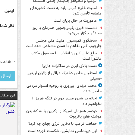
ترامپ و نتانیاهو جنایتکار جنگی هستند!
امنیت خلیج فارس باید به دست کشورهای
ایمیل
منطقه تأمین شود
ماموریت در حال پایان است!
نظر شما 
نشست خبری رئیس‌جمهور همزمان با روز
خبرنگار برگزار می‌شود
سخنگوی کمیسیون امنیت ملی مجلس:
چارچوب کلی تفاهم با عمان مشخص شده است
حاج علی اکبری: انقلاب ما محصول مکتب
عاشورا است
*
لطفا عدد م
دست بالای ایران در مذاکرات جاری!
استقبال خاص دخترک عراقی از زائران اربعین
حسینی
محمد مرندی: پیروزی با روحیه استوار مردمی
حاصل شده
این مطالب
اجازه باز شدن مسیر دوم در تنگه هرمز را
نخواهیم داد
دردسر همزمان آمریکا و اوکراین با ته کشیدن
موشک های پاتریوت
حماقت ترامپ با ذخایر انرژی جهان چه کرد؟
این دیپلماسی نمایشی، شکست خورده است