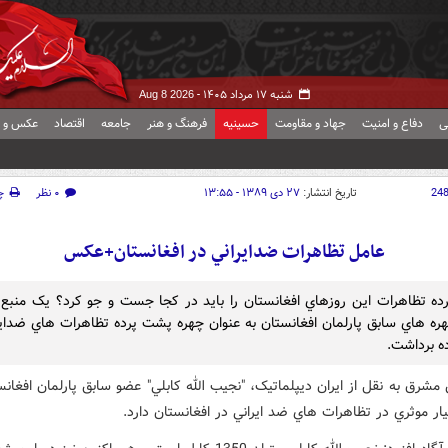
شنبه ۱۷ مرداد ۱۴۰۵ -
Aug 8 2026
ی
دفاع و امنیت
جهاد و مقاومت
حسینیه
فرهنگ و هنر
جامعه
اقتصاد
عکس و ف
24
تاریخ انتشار:
۲۷ دی ۱۳۸۹ - ۱۳:۵۵
۰ نظر
چ
عامل تظاهرات ضدايراني در افغانستان+عکس
ه تظاهرات اين روزهاي افغانستان را بايد در کجا جست و جو کرد؟ يک منبع آ
ره هاي سابق پارلمان افغانستان به عنوان چهره پشت پرده تظاهرات هاي ضداير
ده برداشت.
مشرق به نقل از ايران ديپلماتيک، "نجيب الله کابلي" عضو سابق پارلمان افغانس
ر موثري در تظاهرات هاي ضد ايراني در افغانستان دارد.