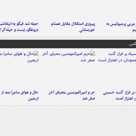
ربی پرسپولیس به
پیروزی استقلال مقابل همنام
حمله تند فیگو به اینفانتین
م
خوزستانی
دروغگو، پَست‌ و حیله‌گر!
عکس
 بر فراز گنبد حسینی
حرم امیرالمومنین محیای آخر
حال و هوای سامرا بعد از ا
 اهتزاز است
صفر شد
اربعین