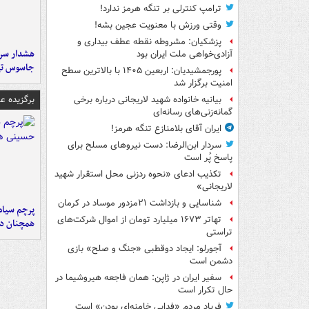
ترامپ کنترلی بر تنگه هرمز ندارد!
وقتی ورزش با معنویت عجین بشه!
پزشکیان: مشروطه نقطه عطف بیداری و
هشدار سرم
آزادی‌خواهی ملت ایران بود
جاسوس تی
پورجمشیدیان: اربعین ۱۴۰۵ با بالاترین سطح
امنیت برگزار شد
برگزیده 
بیانیه خانواده شهید لاریجانی درباره برخی
گمانه‌زنی‌های رسانه‌ای
ایران آقای بلامنازع تنگه هرمز!
سردار ابن‌الرضا: دست نیروهای مسلح برای
پاسخ پُر است
تکذیب ادعای «نحوه ردزنی محل استقرار شهید
لاریجانی»
شناسایی و بازداشت ۲۱مزدور موساد در کرمان
پرچم سیاه
تهاتر ۱۶۷۳ میلیارد تومان از اموال شرکت‌های
همچنان در
تراستی
آجورلو: ایجاد دوقطبی «جنگ و صلح‌» بازی
دشمن است
سفیر ایران در ژاپن: همان فاجعه هیروشیما در
حال تکرار است
فریاد مردم «فدایی خامنه‌ای بودن» است