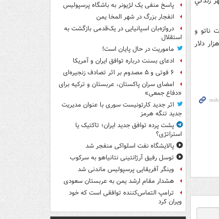
در اين شهر زندگي
پاسخ منفی یک لژیونر به باشگاه پرسپولیس
انفجار بزرگ در شهر المخا یمن
دروازه‌بان اسپانیایی در یک‌قدمی بازگشت به
ت ناتو و
استقلال
زار دلار
ماموریت در حال پایان است!
ادعای بسنت درباره توافق ایران و آمریکا
۶ فوتی و ۵ مصدوم بر اثر تصادف زنجیره‌ای
امضای سران پاکستان، عربستان و ترکیه برای
«دفاع جمعی»
اثر جدید کارتونیست سوری با عنوان مدیریت
جدید تنگه هرمز
پشت پرده توافق جدید ایران؛ تاکتیک یا
استراتژی؟
پالایشگاه نفت اسلواکی منفجر شد
توسل رفیق آرژانتینی نتانیاهو به سرکوب
وینگر آفریقایی پرسپولیس ماندنی شد
هشدار مقام ارشد یمن به عربستان سعودی
ترامپ التماس‌کننده توافقی است که خود
ویران کرد