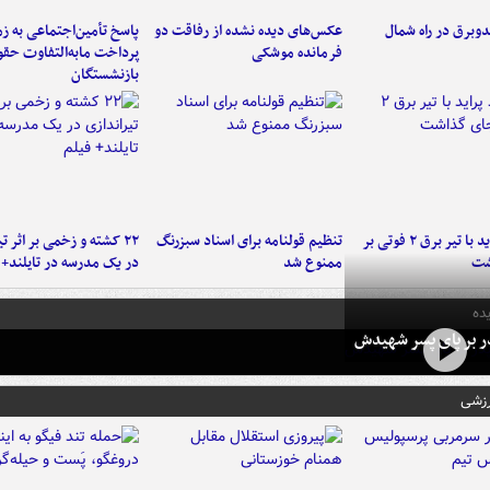
دوبرق در راه شمال
عکس‌های دیده نشده از رفاقت دو
پاسخ تأمین‌اجتماعی به ز
فرمانده‌ موشکی
پرداخت مابه‌التفاوت حق
بازنشستگان
برخورد پراید با تیر برق ۲ فوتی بر
تنظیم قولنامه برای اسناد سبزرنگ
۲۲ کشته و زخمی بر اثر ت
شت
ممنوع شد
در یک مدرسه در تایلند+ 
ده
در بر پای پسر شهیدش
رزشی