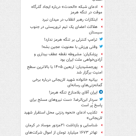
ادعای شبکه «الحدث» درباره ایجاد گذرگاه
موقت در تنگه هرمز
ابتکارات رهبر انقلاب در میدان نبرد
هلاکت اعضای یک تیم تروریستی در جنوب
سیستان
ترامپ کنترلی بر تنگه هرمز ندارد!
وقتی ورزش با معنویت عجین بشه!
پزشکیان: مشروطه نقطه عطف بیداری و
آزادی‌خواهی ملت ایران بود
پورجمشیدیان: اربعین ۱۴۰۵ با بالاترین سطح
امنیت برگزار شد
بیانیه خانواده شهید لاریجانی درباره برخی
گمانه‌زنی‌های رسانه‌ای
ایران آقای بلامنازع تنگه هرمز!
سردار ابن‌الرضا: دست نیروهای مسلح برای
پاسخ پُر است
تکذیب ادعای «نحوه ردزنی محل استقرار شهید
لاریجانی»
شناسایی و بازداشت ۲۱مزدور موساد در کرمان
تهاتر ۱۶۷۳ میلیارد تومان از اموال شرکت‌های