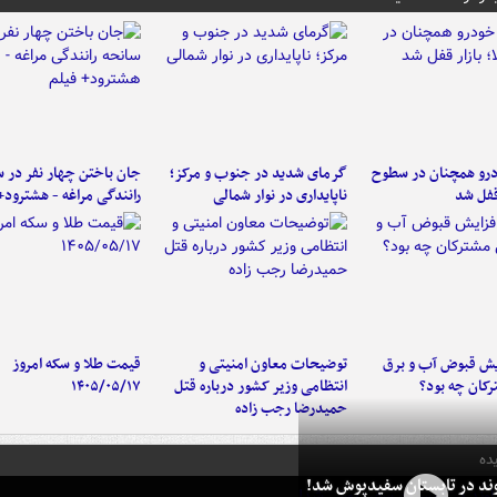
رو همچنان در سطوح
گرمای شدید در جنوب و مرکز؛
جان باختن چهار نفر در س
 قفل شد
ناپایداری در نوار شمالی
رانندگی مراغه - هشترود+
یش قبوض آب و برق
توضیحات معاون امنیتی و
قیمت طلا و سکه امروز
کان چه بود؟
انتظامی وزیر کشور درباره قتل
۱۴۰۵/۰۵/۱۷
حمیدرضا رجب زاده
ده
وند در تابستان سفیدپوش شد!