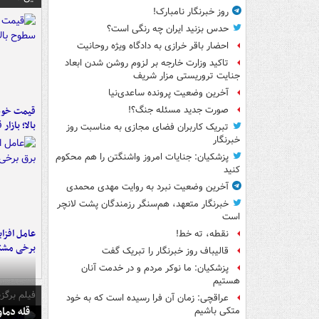
روز خبرنگار نامبارک!
حدس بزنید ایران چه رنگی است؟
احضار باقر خرازی به دادگاه ویژه روحانیت
تاکید وزارت خارجه بر لزوم روشن شدن ابعاد
جنایت تروریستی مزار شریف
آخرین وضعیت پرونده ساعدی‌نیا
قیمت خود
صورت جدید مسئله جنگ؟!
بالا؛ بازار
تبریک کاربران فضای مجازی به مناسبت روز
خبرنگار
پزشکیان: جنایات امروز واشنگتن را هم محکوم
کنید
آخرین وضعیت نبرد به روایت مهدی محمدی
خبرنگار متعهد، هم‌سنگر رزمندگان پشت لانچر
است
عامل افزا
نقطه، ته خط!
برخی مشتر
قالیباف روز خبرنگار را تبریک گفت
پزشکیان: ما نوکر مردم و در خدمت آنان
هستیم
فیلم برگزی
عراقچی: زمان آن فرا رسیده است که به خود
قله دما
متکی باشیم