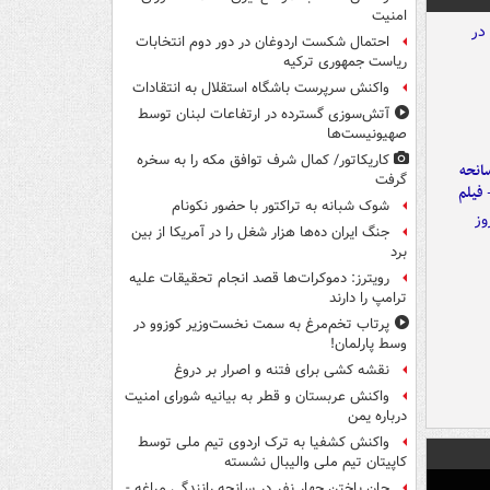
امنیت
احتمال شکست اردوغان در دور دوم انتخابات
ریاست جمهوری ترکیه
واکنش سرپرست باشگاه استقلال به انتقادات
آتش‌سوزی گسترده در ارتفاعات لبنان توسط
صهیونیست‌ها
کاریکاتور/ کمال شرف توافق مکه را به سخره
انحه
گرفت
 فیلم
شوک شبانه به تراکتور با حضور نکونام
جنگ ایران ده‌ها هزار شغل را در آمریکا از بین
برد
رویترز: دموکرات‌ها قصد انجام تحقیقات علیه
ترامپ را دارند
پرتاب تخم‌مرغ به سمت نخست‌وزیر کوزوو در
وسط پارلمان!
نقشه کشی برای فتنه و اصرار بر دروغ
واکنش عربستان و قطر به بیانیه شورای امنیت
درباره یمن
واکنش کشفیا به ترک اردوی تیم ملی توسط
کاپیتان تیم ملی والیبال نشسته
جان باختن چهار نفر در سانحه رانندگی مراغه -