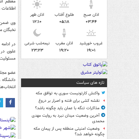
معظم انق
اطلاعات
اذان صبح
طلوع آفتاب
اذان ظهر
۱۲:۱۰
۰۵:۱۸
۰۳:۴۴
وی ضمن ا
نخبگان م
غروب خورشید
اذان مغرب
نیمه‌شب شرعی
در ادامه 
۲۳:۲۳
۱۹:۲۰
۱۹:۰۱
علوی در 
مسئولیت 
عضو مجلس
تازه های سیاست
انتخاب‌ها
واکنش کارتونیست سوری به توافق مکه
نقشه کشی برای فتنه و اصرار بر دروغ
مذاکرات تنگه با عمان باید چگونه باشد؟
آخرین وضعیت میدان نبرد به روایت مهدی
محمدی
وضعیت امنیتی منطقه پس از پیمان مکه
چگونه خواهد شد؟