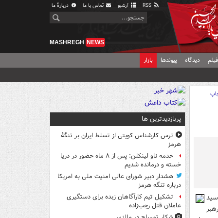
RSS
آرشیو
تماس با ما
دربارهٔ ما
MASHREGH
NEWS
یلم
دیدگاه
پیوندها
بازار
اپ
پربازدیدترین ها
ترس کارشناس کویتی از تسلط ایران بر تنگۀ
هرمز
خدمه ناو لینکلن: پس از ۸ ماه حضور در دریا
خسته و درمانده‌ شدیم
هشدار دبیر شورای عالی امنیت ملی به امریکا
درباره تنگه هرمز
سید
تشکیل تیم کارآگاهان زبده برای دستگیری
عاملان قتل رجب‌زاده
هبر
شکار تمساح در مالزی