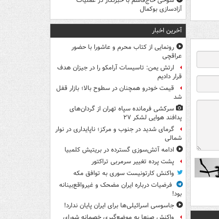
شوخی حاج‌قاسم با خبرنگار در عملیات
آزادسازی بوکمال
آخرین اخبار
رونمایی از کتاب محرم و عاشورا با حضور
عراقچی
ارتش یمن: تاسیسات آرامکو را در جیزان هدف
قرار دادیم
قیمت خودرو همچنان در سطوح بالا؛ بازار قفل
شد
سرکشی فرمانده سپاه تهران از گردان‌های
پدافند هوایی لشکر ۲۷
گرمای شدید در جنوب و مرکز؛ ناپایداری در نوار
شمالی
ادامه آتش‌سوزی گسترده در بریتیش کلمبیا
پشت پرده تغییر سرمربی تراکتور
واکنش کارتونیست سوری به توافق مکه
فرضیات درباره ایران مضحک و غیرواقع‌بینانه
بود!
جاسوسی اسرائیلی‌ها برای ایران پایان ندارد!
واکنش صنعا به موضع‌گیری خصمانه شورای