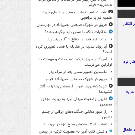
هشترود+ فیلم
نشست هم اندیشی جمعی از علمای حوزه
علمیه قم با عراقچی
حریق در شهرک صنعتی نصیرآباد در بهارستان
مذاکرات تنگه با عمان باید چگونه باشد؟
بیانیه تند فیفا در دفاع از آقای رئیس!
آیا روند عدلیه در مقابله با فساد تغییری کرده
است؟
آمریکا از طریق ترکیه تسلیحات و مهمات به
ار فرد
اوکراین می‌فرستد
نخستین تصویر مسی بعد از مرگ پدر
حریق در شهرک صنعتی نصیرآباد+ فیلم
شهرک‌نشین‌ها اموال فلسطینی‌ها را به آتش
کشیدند!
آخرین وضعیت میدان نبرد به روایت مهدی
محمدی
راز عبور مخفی جنگنده‌های ایرانی از چشم
دشمن
نقشه راه ۱۵ ماده‌ای صلح غزه در بن‌بست
ه خلخال
واکنش کنایه‌آمیز به عضویت ترکیه در پیمان