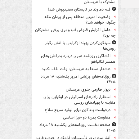
مشترک با عربستان
قله دماوند در تابستان سفیدپوش شد!
وضعیت امنیتی منطقه پس از پیمان مکه
چگونه خواهد شد؟
عامل افزایش قبوض آب و برق برخی مشترکان
چه بود؟
سرنگون‌کردن پهپاد اوکراینی با آتش رگبار
روس‌ها
افشاگری روزنامه عبری درباره بدرفتاری‌های
همسر نتانیاهو
هشدار صنعا به عربستان: وقت تلف نکنید
روزنامه‌های ورزشی امروز یک‌شنبه ۱۸ مرداد
۱۴۰۵
دیوار طارمی جلوی عربستان
استقرار رادارهای اسرائیلی در اوکراین برای
مقابله با پهپادهای روسی
درخواست پنتاگون برای تولید سریع سلاح
مقاومت یمن؛ دو خیز اساسی
صفحه نخست روزنامه‌های یکشنبه ۱۸ مرداد
۱۴۰۵
آتش‌سوزی در تأسیسات آرامکو در جنوب غرب