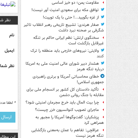
مقاومت یمن؛ دو خیز اساسی
توافق مکه برای سعودی امنیت آور نیست!
از غزه بگویید...! حتی با یک توییت!
نظر شم
صفار هرندی: تشییع تاریخی رهبر انقلاب تاثیر
شگرفی بر صحنه نبرد داشت
نام
سخنگوی ارتش: نظم ایرانی حاکم بر تنگه
غیرقابل بازگشت است
ایمیل
ولایتی: نیروهای خارجی باید منطقه را ترک
کنند
هشدار دبیر شورای عالی امنیت ملی به امریکا
نظر شما 
درباره تنگه هرمز
خطای محاسباتی آمریکا و برتری راهبردی
جمهوری اسلامی!
تأکید دادستان کل کشور بر انسجام ملی برای
مقابله با جنگ روانی دشمن
چرا بیت المال باید خرج مجرمان امنیتی شود؟
*
لطفا عدد م
ماجرای تصویب کنوانسیون خزر چیست؟
پزشکیان: گفت‌وگوها آمریکا را مجبور به
همراهی کرد
عراقچی: تفاهم با عمان به‌معنی بازگشایی
تنگه هرمز نیست
این مطالب