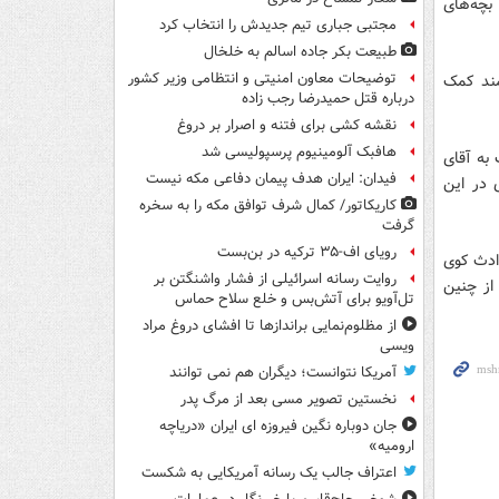
بچه‌های
مجتبی جباری تیم جدیدش را انتخاب کرد
طبیعت بکر جاده اسالم به خلخال
توضیحات معاون امنیتی و انتظامی وزیر کشور
مند کمک
درباره قتل حمیدرضا رجب زاده
نقشه کشی برای فتنه و اصرار بر دروغ
هافبک آلومینیوم پرسپولیسی شد
 به آقای
فیدان: ایران هدف پیمان دفاعی مکه نیست
 در این
کاریکاتور/ کمال شرف توافق مکه را به سخره
گرفت
رویای اف-۳۵ ترکیه در بن‌بست
ادث کوی
روایت رسانه اسرائیلی از فشار واشنگتن بر
ون از چنین
تل‌آویو برای آتش‌بس و خلع سلاح حماس
از مظلوم‌نمایی براندازها تا افشای دروغ مراد
ویسی
آمریکا نتوانست؛ دیگران هم نمی توانند
نخستین تصویر مسی بعد از مرگ پدر
جان دوباره نگین فیروزه ای ایران «دریاچه
ارومیه»
اعتراف جالب یک رسانه آمریکایی به شکست