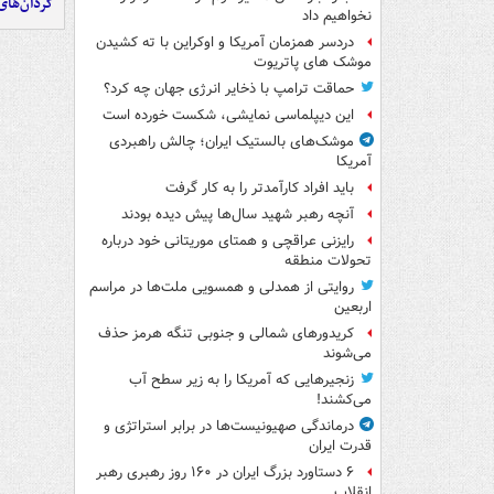
گردان‌های 
نخواهیم داد
دردسر همزمان آمریکا و اوکراین با ته کشیدن
موشک های پاتریوت
حماقت ترامپ با ذخایر انرژی جهان چه کرد؟
این دیپلماسی نمایشی، شکست خورده است
موشک‌های بالستیک ایران؛ چالش راهبردی
آمریکا
باید افراد کارآمدتر را به کار گرفت
آنچه رهبر شهید سال‌ها پیش دیده بودند
رایزنی عراقچی و همتای موریتانی خود درباره
تحولات منطقه
روایتی از همدلی و همسویی ملت‌ها در مراسم
اربعین
کریدورهای شمالی و جنوبی تنگه هرمز حذف
می‌شوند
زنجیرهایی که آمریکا را به زیر سطح آب
می‌کشند!
درماندگی صهیونیست‌ها در برابر استراتژی و
قدرت ایران
۶ دستاورد بزرگ ایران در ۱۶۰ روز رهبری رهبر
انقلاب