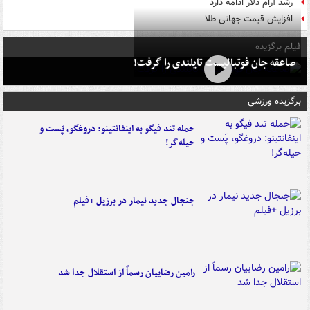
رشد آرام دلار ادامه دارد
افزایش قیمت جهانی طلا
فیلم برگزیده
صاعقه جان فوتبالیست تایلندی را گرفت!
برگزیده ورزشی
حمله تند فیگو به اینفانتینو: دروغگو، پَست‌ و
حیله‌گر!
جنجال جدید نیمار در برزیل +فیلم
رامین رضاییان رسماً از استقلال جدا شد