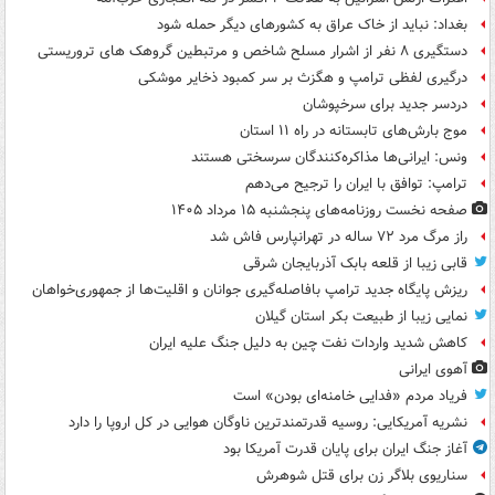
بغداد: نباید از خاک عراق به کشورهای دیگر حمله شود
دستگیری ۸ نفر از اشرار مسلح شاخص و مرتبطین گروهک های تروریستی
درگیری لفظی ترامپ و هگزث بر سر کمبود ذخایر موشکی
دردسر جدید برای سرخپوشان
موج بارش‌های تابستانه در راه ۱۱ استان
ونس: ایرانی‌ها مذاکره‌کنندگان سرسختی هستند
ترامپ: توافق با ایران را ترجیح می‌دهم
صفحه نخست روزنامه‌های پنجشنبه ۱۵ مرداد ۱۴۰۵
راز مرگ مرد ۷۲ ساله در تهرانپارس فاش شد
قابی زیبا از قلعه بابک آذربایجان شرقی
ریزش پایگاه جدید ترامپ بافاصله‌گیری جوانان و اقلیت‌ها از جمهوری‌خواهان
نمایی زیبا از طبیعت بکر استان گیلان
کاهش شدید واردات نفت چین به دلیل جنگ علیه ایران
آهوی ایرانی
فریاد مردم «فدایی خامنه‌ای بودن» است
نشریه آمریکایی: روسیه قدرتمندترین ناوگان هوایی در کل اروپا را دارد
آغاز جنگ ایران برای پایان قدرت آمریکا بود
سناریوی بلاگر زن برای قتل شوهرش