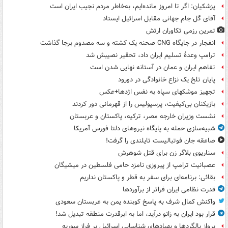
پزشکیان: اگر تا امروز مانده‌ایم، به‌خاطر مردم نجیب ایران است
آقای گل جام جهانی مقابل اسرائیل ایستاد
تمرین رزمی تکاوران ارتش
انفجار در جایگاه CNG صحنه یک کشته و سه مصدوم برجا گذاشت
ترامپ وعدۀ تسلیم ایران داد، تحقیر نصیبش شد
تفاهم ایران و عمان در آستانه نهایی شدن است
پایان تلخ یک نزاع خانوادگی در دورود
تجهیز موشکهای سپاه به نفس اژدها+عکس
بازیکنان بی‌کیفیت، پرسپولیس را از قهرمانی دور کردند
نشست وزیران خارجه مصر، ترکیه، پاکستان و عربستان
شبیه‌سازی حمله به پایگاه نیروهای دلتا فورس آمریکا
صاعقه جان فوتبالیست تایلندی را گرفت!
سناریوی بلاگر زن برای قتل شوهرش
عصبانیت ترامپ از پیروزی نامزد حامی فلسطین در میشیگان
بقائی: برنامه‌ای برای سفر به قطر و پاکستان نداریم
قدرت نظامی ایران فراتر از برآوردها
واکنش کمال شرف به پاسخ کوبنده یمن به عربستان سعودی
قرار بود ایران به زانو درآید، اما به ابرقدرت منطقه تبدیل شد!
پرواز بالگردها و پهپادهای شناسایی اسرائیل بر فراز سوریه