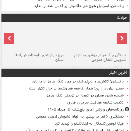
پاکستان: اسرائیل هیچ حق حاکمیتی بر قدس اشغالی ندارد
حوادث
دستگیری ۶ نفر در بهشهر به اتهام
موج بارش‌های تابستانه در راه ۱۱
تشویش اذهان عمومی
استان
فا
آخرین اخبار
پاکستان: تلاش‌های دیپلماتیک در مورد تنگه هرمز ادامه دارد
سفیر ایران در ژاپن: همان فاجعه هیروشیما در حال تکرار است
شنیده شدن صدای دو انفجار در نزدیکی تنگه هرمز
تکذیب شایعه معافیت سربازان فراری
روزنامه‌های ورزشی امروز پنج‌شنبه ۱۵ مرداد ۱۴۰۵
دستگیری ۶ نفر در بهشهر به اتهام تشویش اذهان عمومی
فیفا توهین‌کنندگان به اینفانتینو را تهدید کرد
اعتراف ارتش اسرائیل به هلاکت ۲ افسر در تله انفجاری حزب‌الله