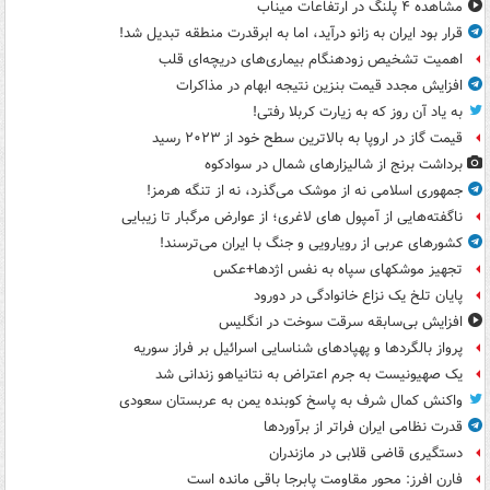
مشاهده ۴ پلنگ در ارتفاعات میناب
قرار بود ایران به زانو درآید، اما به ابرقدرت منطقه تبدیل شد!
اهمیت تشخیص زودهنگام بیماری‌های دریچه‌ای قلب
افزایش مجدد قیمت بنزین نتیجه ابهام در مذاکرات
به یاد آن روز که به زیارت کربلا رفتی!
قیمت گاز در اروپا به بالاترین سطح خود از ۲۰۲۳ رسید
برداشت برنج از شالیزارهای شمال در سوادکوه
جمهوری اسلامی نه از موشک می‌گذرد، نه از تنگه هرمز!
ناگفته‌هایی از آمپول های لاغری؛ از عوارض مرگبار تا زیبایی
کشورهای عربی از رویارویی و جنگ با ایران می‌ترسند!
تجهیز موشکهای سپاه به نفس اژدها+عکس
پایان تلخ یک نزاع خانوادگی در دورود
افزایش بی‌سابقه سرقت سوخت در انگلیس
پرواز بالگردها و پهپادهای شناسایی اسرائیل بر فراز سوریه
یک صهیونیست به جرم اعتراض به نتانیاهو زندانی شد
واکنش کمال شرف به پاسخ کوبنده یمن به عربستان سعودی
قدرت نظامی ایران فراتر از برآوردها
دستگیری قاضی قلابی در مازندران
فارن افرز: محور مقاومت پابرجا باقی مانده است