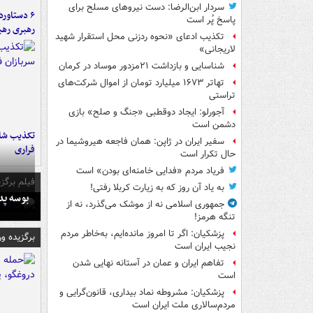
سردار ابن‌الرضا: دست نیروهای مسلح برای
پاسخ پُر است
رهبری رهب
تکذیب ادعای «نحوه ردزنی محل استقرار شهید
لاریجانی»
شناسایی و بازداشت ۲۱مزدور موساد در کرمان
تهاتر ۱۶۷۳ میلیارد تومان از اموال شرکت‌های
تراستی
آجورلو: ایجاد دوقطبی «جنگ و صلح‌» بازی
دشمن است
تکذیب شای
سفیر ایران در ژاپن: همان فاجعه هیروشیما در
فراری
حال تکرار است
فریاد مردم «فدایی خامنه‌ای بودن» است
فیلم برگزی
به یاد آن روز که به زیارت کربلا رفتی!
بوسه‌ پ
جمهوری اسلامی نه از موشک می‌گذرد، نه از
تنگه هرمز!
پزشکیان: اگر تا امروز مانده‌ایم، به‌خاطر مردم
برگزیده و
نجیب ایران است
تفاهم ایران و عمان در آستانه نهایی شدن
است
پزشکیان: مشروطه نماد بیداری، قانون‌گرایی و
مردم‌سالاری ملت ایران است