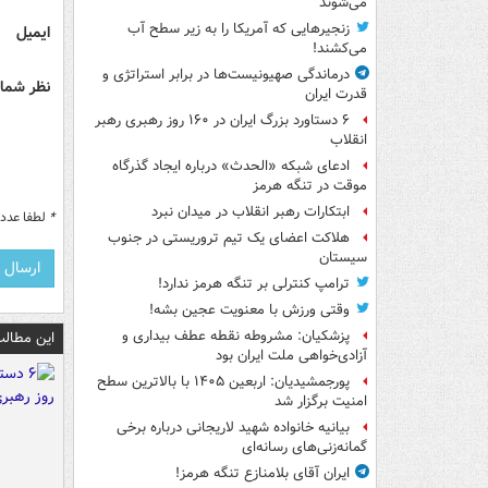
می‌شوند
زنجیرهایی که آمریکا را به زیر سطح آب
ایمیل
می‌کشند!
درماندگی صهیونیست‌ها در برابر استراتژی و
نظر شما 
قدرت ایران
۶ دستاورد بزرگ ایران در ۱۶۰ روز رهبری رهبر
انقلاب
ادعای شبکه «الحدث» درباره ایجاد گذرگاه
موقت در تنگه هرمز
ابتکارات رهبر انقلاب در میدان نبرد
*
لطفا عدد م
هلاکت اعضای یک تیم تروریستی در جنوب
سیستان
ترامپ کنترلی بر تنگه هرمز ندارد!
وقتی ورزش با معنویت عجین بشه!
پزشکیان: مشروطه نقطه عطف بیداری و
این مطالب
آزادی‌خواهی ملت ایران بود
پورجمشیدیان: اربعین ۱۴۰۵ با بالاترین سطح
امنیت برگزار شد
بیانیه خانواده شهید لاریجانی درباره برخی
گمانه‌زنی‌های رسانه‌ای
ایران آقای بلامنازع تنگه هرمز!