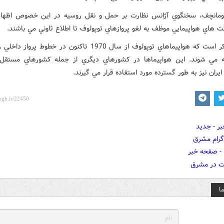
ومانچف، سخنگوي آژانس نظارت بر حمل و نقل روسيه در اين خصوص اظهار
ت هاي هواپيمايي موظف به لغو پروازهاي توپولوف تا اطلاع ثاوني مي باشند.
شايان ذکر است که هواپيماهاي توپولوف از سال 1970 تاکنون در خطوط پرو
ه مي شوند. اين هواپيماها در کشورهاي ديگري از جمله کشورهاي مستق
 ايران نيز به طور گسترده مورد استفاده قرار مي گيرند.
ا