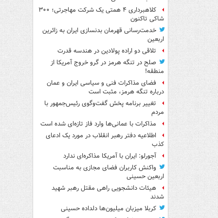
کلاهبرداری ۴ همتی یک شرکت مهاجرتی؛ ۳۰۰
شاکی تاکنون
خدمت‌رسانی قهرمان بدنسازی ایران به زائرین
اربعین
تلاقی دو اراده پولادین در هندسه قدرت
صلح در تنگه هرمز در گرو خروج آمریکا از
منطقه!
فضای مذاکرات فنی و سیاسی ایران و عمان
درباره تنگه هرمز، مثبت است
تغییر برنامه پخش گفت‌وگوی رئیس‌جمهور با
مردم
مذاکرات با عمانی‌ها وارد فاز تازه‌ای شده است
اطلاعیه دفتر رهبر انقلاب در مورد یک ادعای
کذب
آجورلو: ایران با آمریکا مذاکره‌ای ندارد
واکنش کاربران فضای مجازی به مناسبت
اربعین حسینی
هیئات دانشجویی راهی مقتل رهبر شهید
شدند
کربلا میزبان میلیون‌ها دلداده حسینی