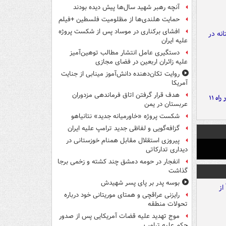
آنچه رهبر شهید سال‌ها پیش دیده بودند
حمایت هلندی‌ها از مظلومیت فلسطین +فیلم
افشای برکناری در موساد پس از شکست پروژه
علیه ایران
دستگیری عامل انتشار مطالب توهین‌آمیز
علیه زائران اربعین در فضای مجازی
روایت تکان‌دهنده دانش‌آموز مینابی از جنایت
آمریکا
هدف قرار گرفتن اتاق‌ فرماندهی مزدوران
موج بارش‌های تابستانه در راه ۱۱
عربستان در یمن
شکست پروژه «خاورمیانه جدید» نتانیاهو
گزافه‌گویی و لفاظی جدید ترامپ علیه ایران
پیروزی استقلال مقابل همنام خوزستانی در
دیداری تدارکاتی
انفجار در حومه دمشق چند کشته و زخمی برجا
گذاشت
بوسه‌ پدر بر پای پسر شهیدش
رایزنی عراقچی و همتای موریتانی خود درباره
تحولات منطقه
موج تهدید علیه قضات آمریکایی پس از صدور
حکم علیه ترامپ