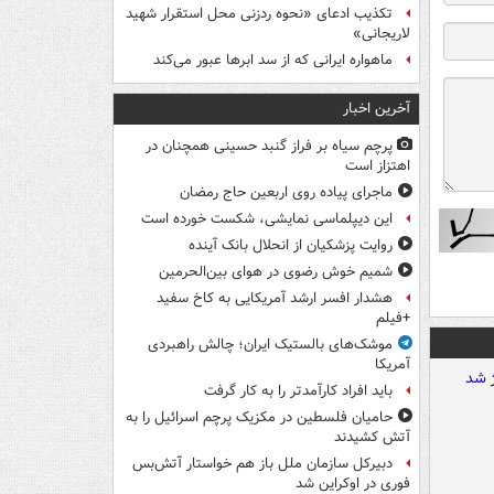
تکذیب ادعای «نحوه ردزنی محل استقرار شهید
لاریجانی»
ماهواره ایرانی که از سد ابرها عبور می‌کند
آخرین اخبار
پرچم سیاه بر فراز گنبد حسینی همچنان در
اهتزاز است
ماجرای پیاده روی اربعین حاج رمضان
این دیپلماسی نمایشی، شکست خورده است
روایت پزشکیان از انحلال بانک آینده
شمیم خوش رضوی در هوای بین‌الحرمین
هشدار افسر ارشد آمریکایی به کاخ سفید
+فیلم
موشک‌های بالستیک ایران؛ چالش راهبردی
آمریکا
باید افراد کارآمدتر را به کار گرفت
حامیان فلسطین در مکزیک پرچم اسرائیل را به
آتش کشیدند
دبیرکل سازمان ملل باز هم خواستار آتش‌بس
فوری در اوکراین شد