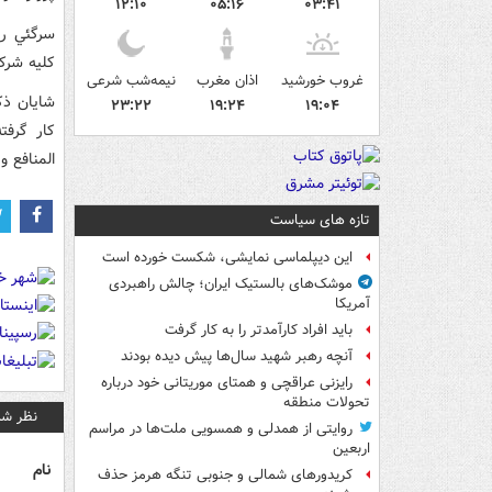
۱۲:۱۰
۰۵:۱۶
۰۳:۴۱
سرگئي ر
کليه شرک
غروب خورشید
اذان مغرب
نیمه‌شب شرعی
۲۳:۲۲
۱۹:۲۴
۱۹:۰۴
کار گرفت
المنافع و
تازه های سیاست
این دیپلماسی نمایشی، شکست خورده است
موشک‌های بالستیک ایران؛ چالش راهبردی
آمریکا
باید افراد کارآمدتر را به کار گرفت
آنچه رهبر شهید سال‌ها پیش دیده بودند
رایزنی عراقچی و همتای موریتانی خود درباره
تحولات منطقه
نظر شم
روایتی از همدلی و همسویی ملت‌ها در مراسم
اربعین
نام
کریدورهای شمالی و جنوبی تنگه هرمز حذف