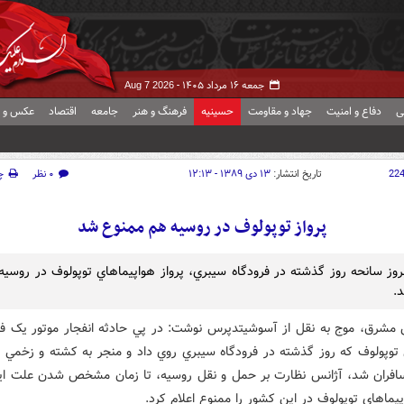
جمعه ۱۶ مرداد ۱۴۰۵ -
Aug 7 2026
ی
دفاع و امنیت
جهاد و مقاومت
حسینیه
فرهنگ و هنر
جامعه
اقتصاد
عکس و ف
22
تاریخ انتشار:
۱۳ دی ۱۳۸۹ - ۱۲:۱۳
۰ نظر
چ
پرواز توپولوف در روسيه هم ممنوع شد
روز سانحه روز گذشته در فرودگاه سيبري، پرواز هواپيماهاي توپولوف در روسيه
د.
 مشرق، موج به نقل از آسوشيتدپرس نوشت: در پي حادثه انفجار موتور يک فر
سافران شد، آژانس نظارت بر حمل و نقل روسيه، تا زمان مشخص شدن علت اي
پيماهاي توپولوف در اين کشور را ممنوع اعلام کرد.