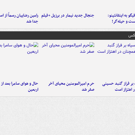
یگو به اینفانتینو:
جنجال جدید نیمار در برزیل +فیلم
رامین رضاییان رسماً از اس
ست‌ و حیله‌گر!
جدا شد
عکس
 بر فراز گنبد حسینی
حرم امیرالمومنین محیای آخر
حال و هوای سامرا بعد از ا
 اهتزاز است
صفر شد
اربعین