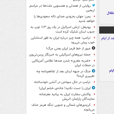
روایتی از همدلی و همسویی ملت‌ها در مراسم
اربعین
تقلال
یمن: جهان به‌زودی صدای ناله سعودی‌ها را
خواهد شنید
یونیفل: ارتش اسرائیل در یک روز ۱۱۳ توپ به
جنوب لبنان شلیک کرده است
ترامپ: همه چیز درباره ایران به طور استثنایی
خوب پیش می‌رود
عبور از خط قرمز ایران یعنی مرگ!
حمله نیروهای اسرائیلی به خبرنگار پرس‌تی‌وی
«ضربه مغزی» شدن صدها نظامی آمریکایی
در حملات ایران
یام
جنگ در جبهه لبنان بعد از تفاهم‌نامه چه
تغییری کرده؟
ترامپ در حال سوختن در آتشی خودساخته
ایران را تست نکنید! جاده‌ی خشم ایران!
واکنش سفارت ایران به بیانیه مغرضانه
نمایندگان پارلمان اتریش
کریدورهای شمالی و جنوبی تنگه هرمز حذف
می‌شوند