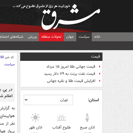
خانه
سیاست
جهان
تحولات منطقه
ورزش
شبکه‌های اجتماع
قیمت
کد خبر
450
سیاست
قیمت جهانی طلا امروز ۱۵ مرداد
قیمت نفت برنت به ۷۹ دلار رسید
افزایش قیمت طلا و نقره جهانی
در پي ب
اعلام ش
استان:
به گزارش
نفر از م
اذان صبح
طلوع آفتاب
اذان ظهر
پرواز هوا