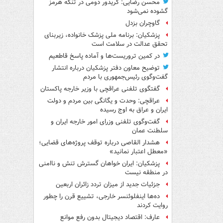
محسن رضایی: کریدور دومی در تنگه هرمز
گشوده نمی‌شود
گاوچران بزدل
پزشکیان: برنامه ملی پزشک خانواده، زیربنای
تحقق عدالت در سلامت است
در کمین تروریست‌ها و آماده پاسخ قاطعیم
توضیح معاون دفتر پزشکیان درباره انتشار
گفت‌وگوی رئیس‌جمهوری با مردم
گفتگوی تلفنی عراقچی با وزیر خارجه پاکستان
عراقچی: وحدت و یگانگی بین مردم و دولت
ایران و عراق به اوج رسیده
گفت‌وگوی تلفنی وزرای امور خارجه ایران و
سلطنت عمان
هشدار القاصی درباره توقف پروژه‌های قضایی؛
«معطل اعتبار نمانید»
پزشکیان: ایران خواهان گسترش تنش و ناامنی
در منطقه نیست
جزئیات جدید از میزان تردد زائران اربعین
ده‌ها اینفلوئنسر خارجی، تشییع قرن را چطور
روایت کردند
عارف: اقتصاد دیجیتال بدون رفع موانع