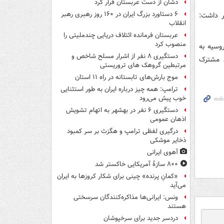
دشان از دست عربستان فرار کرد
۶ دستاورد بزرگ ایران در ۱۶۰ روز رهبری رهبر
 داشت:
انقلاب
عربستان فرمانده ائتلاف دریایی چندملیتی را
منصوب کرد
از داخلي روسيه به
دستگیری ۸ نفر از اشرار مسلح شاخص و
ل مشترک
مرتبطین گروهک های تروریستی
موج بارش‌های تابستانه در راه ۱۱ استان
ترامپ: همه چیز درباره ایران به طور استثنایی
خوب پیش می‌رود
دستگیری ۶ نفر در بهشهر به اتهام تشویش
اذهان عمومی
درگیری لفظی ترامپ و هگزث بر سر کمبود
ذخایر موشکی
آهوی ایرانی
۸۰۰ سازۀ آمریکایی خاکستر شد
«کمانِ پرنده» چینی برای شکار کروزها به ایران
می‌آید
ونس: ایرانی‌ها مذاکره‌کنندگان سرسختی
هستند
دردسر جدید برای سرخپوشان