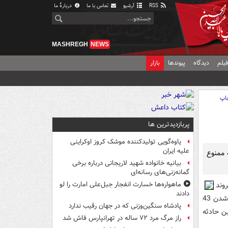
RSS
آرشیو
تماس با ما
دربارهٔ ما
MASHREGH
NEWS
یلم
دیدگاه
پیوندها
بازار
اپ
پربازدیدترین ها
یاوه‌گویی تولیدکننده موشک کروز اوکراینی
علیه ایران
 ممنوع
بیانیه خانواده شهید لاریجانی درباره برخی
گمانه‌زنی‌های رسانه‌ای
وند
ماهواره‌ها خسارت انفجار جبل‌علی امارت را لو
دادند
هواپيماي توپولوف که روز گذشته در فرودگاه سيبري روي داد و منجر به کشته و زخمي شدن 43
پادشاه سنگین‌وزنی که در جهان رقیب ندارد
ن حادثه
راز مرگ مرد ۷۲ ساله در تهرانپارس فاش شد