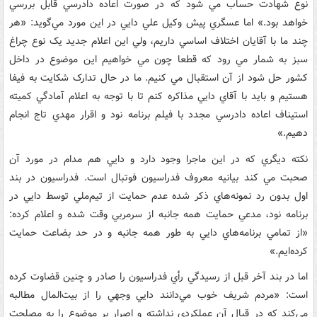
نوع شهادت حساب مي شود که در صورت اعاده دادرسي قابل بررسي
خواهد بود.» اما عسگري پيش وکيل علي دايي در اين مورد مي‌گويد: «هر
چند ما با آقايان اختلاف اساسي داريم، ولي اين اعلام جديد يک نوع چراغ
سبز به شمار مي رود که قطعا چون مي خواهيم اين موضوع در داخل
کشور حل شود از آن استقبال مي کنيم. ما در حال تدارک شکايت به فيفا
هستيم و بايد با آقاي دايي مذاکره کنم تا با توجه به اعلام آمادگي کميته
استيناف اعاده دادرسي مجدد با فيلم برنامه نود و اقرار مهدي تاج انجام
دهيم.»
نکته ديگري که در اين ماجرا وجود دارد و دايي هم مدام در مورد آن
صحبت مي کند بيانيه معروف فدراسيون فوتبال است. فدراسيون در بند
اول بدون رد نمونه‌هاي ذکر شده عدم حمايت از تيم‌ملي توسط دايي در
برنامه نود، مدعي حمايت همه جانبه از سرمربي وقت شده و اعلام کرده:
«از تمامي برنامه‌هاي دايي به طور همه جانبه و در حد بضاعت حمايت
کرده‌ايم.»
اما در بند آخر قبل از رسيدگي رأي فدراسيون را صادر و چنين قضاوت کرده
است: «مردم شريف خوب مي‌دانند دايي وجهي را از بيت‌المال مطالبه
مي‌کند که در قبال آن عملکردي نداشته و اصرار بر موضوع را به مصلحت