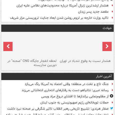
هشدار ارشدترین ژنرال آمریکا درباره محدودیت‌های نظامی علیه ایران
مقصد جدید پسر زیدان
تاکید وزارت خارجه بر لزوم روشن شدن ابعاد جنایت تروریستی مزار شریف
حوادث
ای
هشدار نسبت به وفوع تندباد در تهران
لحظه انفجار جایگاه CNG "صحنه" در
دس
دوربین مداربسته
ات
آخرین اخبار
جنگ تاج و تخت در منطقه؛ وقتی اعتماد به آمریکا رنگ می‌بازد
رسانه عبری: نتانیاهو دست به رفتارهای انتحاری انتخاباتی می‌زند
از مظلوم‌نمایی براندازها تا افشای دروغ مراد ویسی
حملات توپخانه‌ای رژیم صهیونیستی به جنوب لبنان
صفار هرندی: تشییع تاریخی رهبر انقلاب تاثیر شگرفی بر صحنه نبرد داشت
توضیحات معاون امنیتی و انتظامی وزیر کشور درباره قتل حمیدرضا رجب زاده