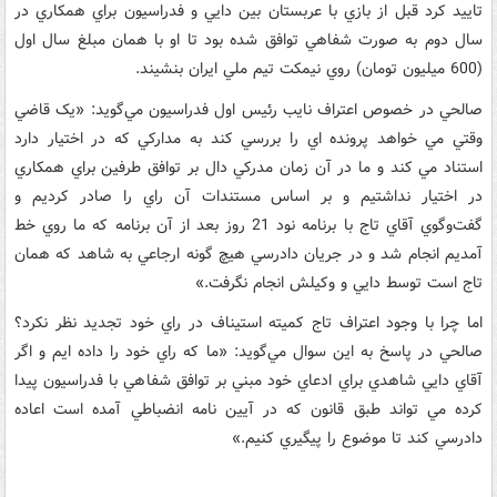
تاييد کرد قبل از بازي با عربستان بين دايي و فدراسيون براي همکاري در
سال دوم به صورت شفاهي توافق شده بود تا او با همان مبلغ سال اول
(600 ميليون تومان) روي نيمکت تيم ملي ايران بنشيند.
صالحي در خصوص اعتراف نايب رئيس اول فدراسيون مي‌گويد: «يک قاضي
وقتي مي خواهد پرونده اي را بررسي کند به مدارکي که در اختيار دارد
استناد مي کند و ما در آن زمان مدرکي دال بر توافق طرفين براي همکاري
در اختيار نداشتيم و بر اساس مستندات آن راي را صادر کرديم و
گفت‌وگوي آقاي تاج با برنامه نود 21 روز بعد از آن برنامه که ما روي خط
آمديم انجام شد و در جريان دادرسي هيچ گونه ارجاعي به شاهد که همان
تاج است توسط دايي و وکيلش انجام نگرفت.»
اما چرا با وجود اعتراف تاج کميته استيناف در راي خود تجديد نظر نکرد؟
صالحي در پاسخ به اين سوال مي‌گويد: «ما که راي خود را داده ايم و اگر
آقاي دايي شاهدي براي ادعاي خود مبني بر توافق شفاهي با فدراسيون پيدا
کرده مي تواند طبق قانون که در آيين نامه انضباطي آمده است اعاده
دادرسي کند تا موضوع را پيگيري کنيم.»