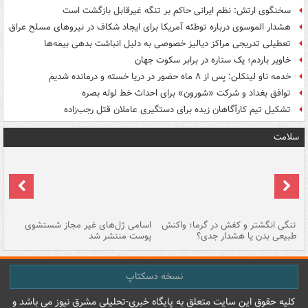
سخنگوی ارتش: نظم ایرانی حاکم بر تنگه غیرقابل بازگشت است
هشدار الموسوی درباره توطئه آمریکا برای ایجاد شکاف در نیروهای مسلح عراق
تعطیلی تدریجی مراکز دیالیز خصوصی به دلیل انباشت بدهی بیمه‌ها
خاویر باردم؛ یک ستاره در برابر سکوت جهان
خدمه ناو لینکلن: پس از ۸ ماه حضور در دریا خسته و درمانده‌ شدیم
توافق بغداد و شرکت «شورون» برای احداث خط لوله بصره
تشکیل تیم کارآگاهان زبده برای دستگیری عاملان قتل رجب‌زاده
سلامت
تنگی انگشتر و کفش در گرما؛ واکنش
اسامی ژل‌های غیر مجاز شستشوی
مر
طبیعی بدن یا هشدار جدی؟
پوست منتشر شد
نسخه دسکتاپ
کليه حقوق اين سايت متعلق به پایگاه خبري-تحليلي مشرق نيوز می باشد و