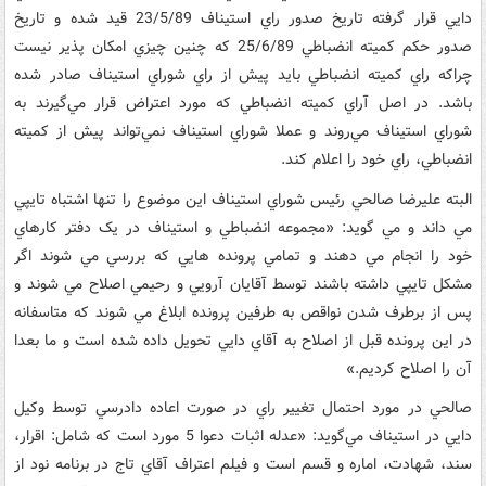
دايي قرار گرفته تاريخ صدور راي استيناف 23/5/89 قيد شده و تاريخ
صدور حکم کميته انضباطي 25/6/89 که چنين چيزي امکان پذير نيست
چراکه راي کميته انضباطي بايد پيش از راي شوراي استيناف صادر شده
باشد. در اصل آراي کميته انضباطي که مورد اعتراض قرار مي‌گيرند به
شوراي استيناف مي‌روند و عملا شوراي استيناف نمي‌تواند پيش از کميته
انضباطي، راي خود را اعلام کند.
البته عليرضا صالحي رئيس شوراي استيناف اين موضوع را تنها اشتباه تايپي
مي داند و مي گويد: «مجموعه انضباطي و استيناف در يک دفتر کارهاي
خود را انجام مي دهند و تمامي پرونده هايي که بررسي مي شوند اگر
مشکل تايپي داشته باشند توسط آقايان آرويي و رحيمي اصلاح مي شوند و
پس از برطرف شدن نواقص به طرفين پرونده ابلاغ مي شوند که متاسفانه
در اين پرونده قبل از اصلاح به آقاي دايي تحويل داده شده است و ما بعدا
آن را اصلاح کرديم.»
صالحي در مورد احتمال تغيير راي در صورت اعاده دادرسي توسط وکيل
دايي در استيناف مي‌گويد: «عدله اثبات دعوا 5 مورد است که شامل: اقرار،
سند، شهادت، اماره و قسم است و فيلم اعتراف آقاي تاج در برنامه نود از