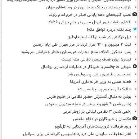
بازتاب پیامدهای جنگ علیه ایران در رسانه‌های جهان
نصب کتیبه‌های دهه پایانی صفر در حرم امام رئوف
افشای نقشه ترور لیونل مسی در جام جهانی ۲۰۲۶
چند نکته درباره توافق مکه!
دبل درگاهی در شب توقف استانداردلیژ
ثبت ۲ میلیون و ۹۲۰ هزار تردد در مرز مهران طی ایام اربعین
یمن: تشکیل ائتلاف مانع مجازات عربستان بخاطر جنایاتش نمی‌شود
فیدان: ایران هدف پیمان دفاعی مکه نیست
شوخی حاج‌قاسم با خبرنگار در عملیات آزادسازی بوکمال
امیرحسین طاهری راهی پرسپولیس شد
طعنه همتی به وزیر خزانه داری آمریکا
هافبک آلومینیوم پرسپولیسی شد
یونان به دنبال گسترش حضور نظامی در خلیج فارس
زخمی شدن ۴ شهروند یمنی در حمله مزدوران سعودی
زخمی شدن ۳ نظامی لبنانی در زوطر غربی
عکاسان و خبرنگاران در دفاع مقدس
ورود فرمانده تروریست‌های آمریکایی به تل‌آویو
آغاز تحقیقات سازمان ملل درباره جاسوسی کارمندش برای اسرائیل