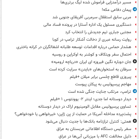
مسیر درآمدزایی فراموش شده لیگ برتری‌ها
پیمان دفاعی مکه!
مربی سابق استقلال سرمربی آفریقای جنوبی شد
دستگیری مسئول یک اداره آستارا در پرونده فساد مالی
مجتبی جباری تیم جدیدش را انتخاب کرد
روایت رسانه عبری از دخالت آشکار ترامپ در کوبا
هشدار حماس درباره اقدامات توسعه طلبانه اشغالگران در کرانه باختری
احتمال سفر ویتکاف و کوشنر به اوکراین و روسیه
جان دوباره نگین فیروزه ای ایران «دریاچه ارومیه»
سرطان به استخوان‌های «بایدن» سرایت کرده است
پیروزی قاطع چلسی برابر میلان +فیلم
مهاجم پرسپولیس به پیکان پیوست
ترامپ، مرتکب جنایت جنگی شده است
دیدار دوستانه اما جدی؛ اینتر ۲- یوونتوس ۱ +فیلم
تساوی پرسپولیس مقابل الومینیوم اراک در دیدار دوستانه
پشت‌پرده مداخله آمریکا در حمایت از یِن ژاپن؛ خیرخواهی یا خودخواهی؟
همتی: کنترل ترازنامه بانک‌ها با جدیت دنبال می‌شود
سفر رئیس دستگاه اطلاعاتی عربستان به عراق
دلیل مخالفت AFC با میزبانی آبی‌ها در عراق