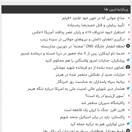
پربازدیدترین ها
مداح جوانی که در خون خود غلتید +فیلم
تأیید ربایش و قتل حمیدرضا رجب‌زاده
استقرار انبوه «دی‌اف‑۱۷» و پایان عصر پدافند آمریکا +عکس
درگیری اعضای داعش و نیروهای جولانی در سیده زینب
لحظه انفجار جایگاه CNG "صحنه" در دوربین مداربسته
خدمه ناو لینکلن: پس از ۸ ماه حضور در دریا خسته و درمانده‌ شدیم
پزشکیان: جنایات امروز واشنگتن را هم محکوم کنید
تصاویر دیده‌ نشده از دو فرمانده شهید موشکی
جزئیات جدید از نفتکش منفجر شده در هرمز
بیانیه سپاه پاسداران به مناسبت روز خبرنگار
هشدار دبیر شورای عالی امنیت ملی به امریکا درباره تنگه هرمز
"سوپر ال‌نینو"در راه است؟
پالایشگاه سیزران منفجر شد
فارن افرز: جنگ با ایران یک فاجعه است
پاکستان: باید در برابر اسرائیل متحد شویم
حتی اوکراین هم به ترکیه حمله کرد
پاسخ معنادار هوافضای سپاه به تهدیدات آمریکایی‌ها