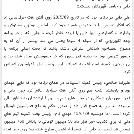
دايي و جامعه قهرمانان نيست.»
علي دايي در برنامه نود که در تاريخ 28/5/89 روي آنتن رفت حرف‌هايي زد
که افکار عمومي را تا حدودي همراه خود کرد. اما بي توجهي مسئولان و
رفتارها و گفتارهاي آنها دايي را آزرده خاطر کرده تا جايي که او در برنامه
زنده تلويزيوني که از شبکه 4 سيما پخش مي شد بيشتر از آن که به
ممنوع المصاحبه شدنش اعتراض داشته باشد که بحث اصلي برنامه با
حضور شريفي بود، به بيانيه فدراسيون که در خصوصش صادر شده بود و
بي توجهي کميته استيناف به اعتراف نايب رئيس اول فدراسيون اعتراض
کرد.
عليرضا صالحي، رئيس کميته استيناف در همان برنامه نود که دايي مهمان
بود و پنجشنبه شب هم روي آنتن رفت صراحتا اعلام کرد چون دايي و
فدراسيون براي همکاري در سال هاي دوم و سوم قراردادشان به توافق مالي
نرسيده اند راي به فسخ قرار داد و صدور حکم به نفع فدراسيون فوتبال
کرده است. اما دوشنبه 15/6/89 مهدي تاج، رئيس وقت کميته تيم هاي
ملي که براي تکذيب خبر قرار داد 50 ميليون توماني با پاداش 750 ميليون
توماني فدراسيون با دايي که توسط ابراهيمي مطرح شده بود روي خط آمد،