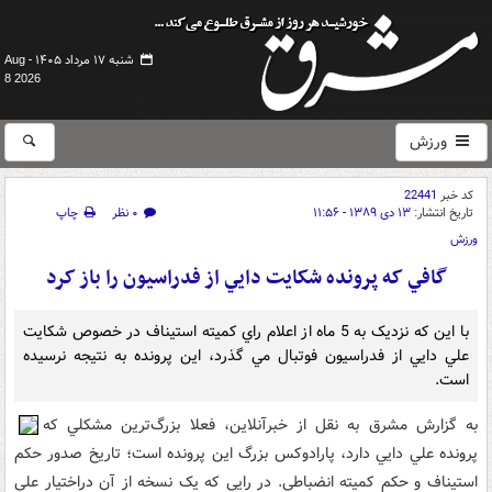
شنبه ۱۷ مرداد ۱۴۰۵ -
Aug
8 2026
ورزش
کد خبر
22441
تاریخ انتشار:
۱۳ دی ۱۳۸۹ - ۱۱:۵۶
۰ نظر
چاپ
ورزش
گافي که پرونده شکايت دايي از فدراسيون را باز کرد
با اين که نزديک به 5 ماه از اعلام راي کميته استيناف در خصوص شکايت
علي دايي از فدراسيون فوتبال مي گذرد، اين پرونده به نتيجه نرسيده
است.
به گزارش مشرق به نقل از خبرآنلاين، فعلا بزرگ‌ترين مشکلي که
پرونده علي دايي دارد، پارادوکس بزرگ اين پرونده است؛ تاريخ صدور حکم
استيناف و حکم کميته انضباطي. در رايي که يک نسخه از آن دراختيار علي