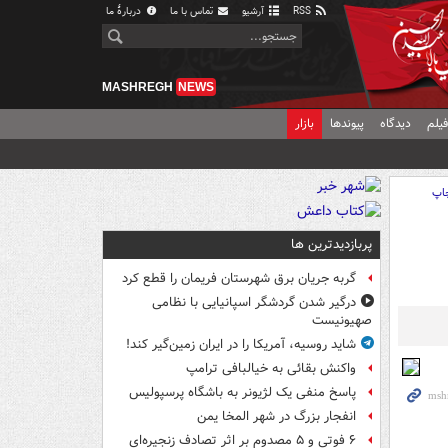
RSS
آرشیو
تماس با ما
دربارهٔ ما
MASHREGH
NEWS
یلم
دیدگاه
پیوندها
بازار
اپ
پربازدیدترین ها
گربه جریان برق شهرستان فریمان را قطع کرد
درگیر شدن گردشگر اسپانیایی با نظامی
صهیونیست
شاید روسیه، آمریکا را در ایران زمین‌گیر کند!
واکنش بقائی به خیالبافی ترامپ
پاسخ منفی یک لژیونر به باشگاه پرسپولیس
انفجار بزرگ در شهر المخا یمن
۶ فوتی و ۵ مصدوم بر اثر تصادف زنجیره‌ای