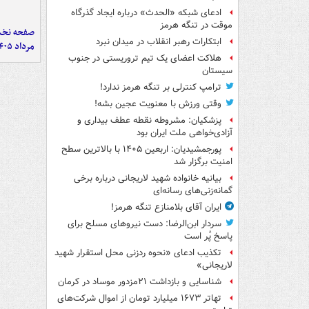
ادعای شبکه «الحدث» درباره ایجاد گذرگاه
موقت در تنگه هرمز
ابتکارات رهبر انقلاب در میدان نبرد
مرداد ۱۴۰۵
هلاکت اعضای یک تیم تروریستی در جنوب
سیستان
ترامپ کنترلی بر تنگه هرمز ندارد!
وقتی ورزش با معنویت عجین بشه!
پزشکیان: مشروطه نقطه عطف بیداری و
آزادی‌خواهی ملت ایران بود
پورجمشیدیان: اربعین ۱۴۰۵ با بالاترین سطح
امنیت برگزار شد
بیانیه خانواده شهید لاریجانی درباره برخی
گمانه‌زنی‌های رسانه‌ای
ایران آقای بلامنازع تنگه هرمز!
سردار ابن‌الرضا: دست نیروهای مسلح برای
پاسخ پُر است
تکذیب ادعای «نحوه ردزنی محل استقرار شهید
لاریجانی»
شناسایی و بازداشت ۲۱مزدور موساد در کرمان
تهاتر ۱۶۷۳ میلیارد تومان از اموال شرکت‌های