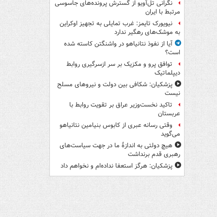
نگرانی تل‌آویو از گسترش پرونده‌های جاسوسی
مرتبط با ایران
نیویورک تایمز: غرب تمایلی به تجهیز اوکراین
به موشک‌های رهگیر ندارد
آیا از نفوذ نتانیاهو در واشنگتن کاسته شده
است؟
توافق پرو و مکزیک بر سر ازسرگیری روابط
دیپلماتیک
پزشکیان: شکافی بین دولت و نیروهای مسلح
نیست
تاکید نخست‌وزیر عراق بر تقویت روابط با
عربستان
وقتی رسانه عبری از کابوس بنیامین نتانیاهو
می‌گوید
هیچ دولتی به اندازۀ ما در جهت سیاست‌های
رهبری قدم برنداشت
پزشکیان: هرگز استعفا نداده‌ام و نخواهم داد