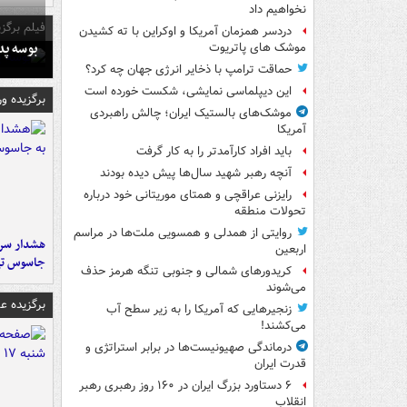
نخواهیم داد
فیلم برگزی
دردسر همزمان آمریکا و اوکراین با ته کشیدن
بوسه‌ پ
موشک های پاتریوت
حماقت ترامپ با ذخایر انرژی جهان چه کرد؟
این دیپلماسی نمایشی، شکست خورده است
برگزیده و
موشک‌های بالستیک ایران؛ چالش راهبردی
آمریکا
باید افراد کارآمدتر را به کار گرفت
آنچه رهبر شهید سال‌ها پیش دیده بودند
رایزنی عراقچی و همتای موریتانی خود درباره
تحولات منطقه
روایتی از همدلی و همسویی ملت‌ها در مراسم
هشدار سرم
اربعین
جاسوس تی
کریدورهای شمالی و جنوبی تنگه هرمز حذف
می‌شوند
برگزیده 
زنجیرهایی که آمریکا را به زیر سطح آب
می‌کشند!
درماندگی صهیونیست‌ها در برابر استراتژی و
قدرت ایران
۶ دستاورد بزرگ ایران در ۱۶۰ روز رهبری رهبر
انقلاب