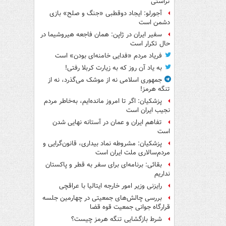
تراستی
آجورلو: ایجاد دوقطبی «جنگ و صلح‌» بازی
دشمن است
سفیر ایران در ژاپن: همان فاجعه هیروشیما در
حال تکرار است
فریاد مردم «فدایی خامنه‌ای بودن» است
به یاد آن روز که به زیارت کربلا رفتی!
جمهوری اسلامی نه از موشک می‌گذرد، نه از
تنگه هرمز!
پزشکیان: اگر تا امروز مانده‌ایم، به‌خاطر مردم
نجیب ایران است
تفاهم ایران و عمان در آستانه نهایی شدن
است
پزشکیان: مشروطه نماد بیداری، قانون‌گرایی و
مردم‌سالاری ملت ایران است
بقائی: برنامه‌ای برای سفر به قطر و پاکستان
نداریم
رایزنی وزیر امور خارجه ایتالیا با عراقچی
بررسی چالش‌های جمعیتی در چهارمین جلسه
قرارگاه جوانی جمعیت قوه قضا
شرط بازگشایی تنگه هرمز چیست؟