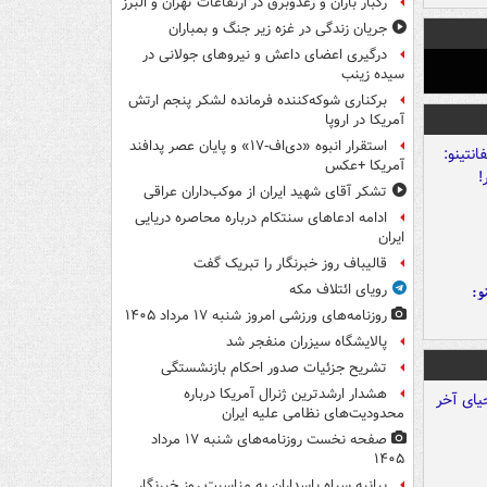
رگبار باران و رعدوبرق در ارتفاعات تهران و البرز
جریان زندگی در غزه زیر جنگ و بمباران
درگیری اعضای داعش و نیروهای جولانی در
سیده زینب
برکناری شوکه‌کننده فرمانده لشکر پنجم ارتش
آمریکا در اروپا
استقرار انبوه «دی‌اف‑۱۷» و پایان عصر پدافند
آمریکا +عکس
تشکر آقای شهید ایران از موکب‌داران عراقی
ادامه ادعاهای سنتکام درباره محاصره دریایی
ایران
قالیباف روز خبرنگار را تبریک گفت
رویای ائتلاف مکه
و:
روزنامه‌های ورزشی امروز ‌شنبه ۱۷ مرداد ۱۴۰۵
پالایشگاه سیزران منفجر شد
تشریح جزئیات صدور احکام بازنشستگی
هشدار ارشدترین ژنرال آمریکا درباره
محدودیت‌های نظامی علیه ایران
صفحه نخست روزنامه‌های شنبه ۱۷ مرداد
۱۴۰۵
بیانیه سپاه پاسداران به مناسبت روز خبرنگار