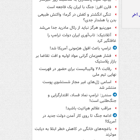
فارن افرز: جنگ با ایران یک فاجعه است
 آخر
تنگی انگشتر و کفش در گرما؛ واکنش طبیعی
بدن یا هشدار جدی؟
مورینیو هرگز نباید از رئال مادرید جدا می‌شد
آتلانتیک: تاب‌آوری ایران دولت ترامپ را
غافلگیر کرد
ترامپ باعث افول هژمونی آمریکا شد!
فشار هم‌زمان گرانی مواد اولیه و افت تقاضا بر
بازار پلاستیک
رقابت ۲۸ والیبالیست برای حضور در فهرست
نهایی تیم ملی
اسامی ژل‌های غیر مجاز شستشوی پوست
منتشر شد
سندرز: ترامپ نماد فساد، اقتدارگرایی و
جنگ‌طلبی است!
مراقب علائم هپاتیت باشید!
ادامه جنگ تا روی کار آمدن دولت جدید در
آمریکا!
باغچه‌های خانگی در کاهش خطر ابتلا به دیابت
موثرند