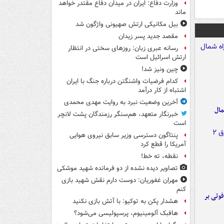
وزارت دفاع: ایران در میدان دفاع مقتدر خواهد
ماند
بیل مکانیکی ارتش صهیونی واژگون شد
مقصد جدید پسر زیدان
رسانه عبری زبان: روزهای سختی در انتظار
ارتش اسرائیل است
چین ونیز شد!
کدام فرضیات واشنگتن درباره جنگ با ایران
اشتباه از کار درآمد
آخرین وضعیت نبرد به روایت مهدی محمدی
مال
خبرنگار متعهد، هم‌سنگر رزمندگان پشت لانچر
است
پنتاگون دسترسی وزیر سابق نیروی هوایی
آمریکا را قطع کرد
نقطه، ته خط!
تصاویر دیده‌ نشده از دو فرمانده شهید موشکی
مهران غفوریان: دوست دارم نقش شهید بازی
کنم
ورد پراید با تیر برق ۲ فوتی بر
هشدار پکن به توکیو: با آتش بازی نکنید
هافبک آلومینیوم، پرسپولیسی می‌شود؟