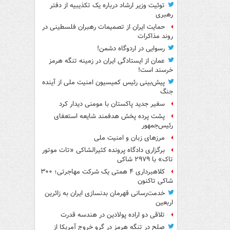
توئیت وزیر ارشاد درباره یک تکذیبیه از دفتر
رهبری
حمایت ایران از تصمیمات رهبران فلسطینی در
روند مذاکرات
رسوایی در اردوگاه دشمن!
عمان از ایستادگی ایران در زمینه تنگه هرمز
خرسند است!
پیش‌بینی رئیس کمیسیون امنیت ملی از آینده
جنگ
سفیر جدید پاکستان با مومنی دیدار کرد
پشت پرده پخش هدفمند شایعه استعفای
رئیس‌جمهور
مرزهای زبان و امنیت ملی
برگزاری دادگاه پرونده کثیرالشاکی «تات موتور
تاک» با ۲۹۷۹ شاکی
کلاهبرداری ۴ همتی یک شرکت مهاجرتی؛ ۳۰۰
شاکی تاکنون
خدمت‌رسانی قهرمان بدنسازی ایران به زائرین
اربعین
تلاقی دو اراده پولادین در هندسه قدرت
صلح در تنگه هرمز در گرو خروج آمریکا از