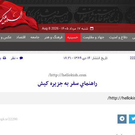
شنبه ۱۷ مرداد ۱۴۰۵ -
Aug 8 2026
ی
دفاع و امنیت
جهاد و مقاومت
حسینیه
فرهنگ و هنر
جامعه
اقتصاد
عکس و ف
22
تاریخ انتشار:
۱۴ دی ۱۳۸۹ - ۱۸:۲۱
۰ نظر
چ
http://hellokish.com/
راهنماي سفر به جزيره کيش
http://helloki