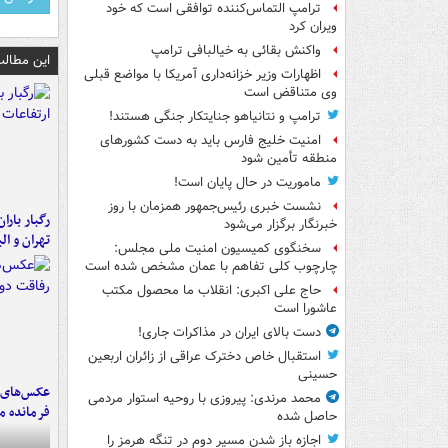
ترامپ التماس‌کننده توافقی است که خود
ویران کرد
واکنش بقائی به خیالبافی ترامپ
این مطالب
اظهارات وزیر خزانه‌داری آمریکا با مواضع قبلی
وی متناقض است
ترامپ و نتانیاهو جنایتکار جنگی هستند!
امنیت خلیج فارس باید به دست کشورهای
منطقه تأمین شود
ماموریت در حال پایان است!
نشست خبری رئیس‌جمهور همزمان با روز
رگبار بارا
خبرنگار برگزار می‌شود
تهران و الب
سخنگوی کمیسیون امنیت ملی مجلس:
چارچوب کلی تفاهم با عمان مشخص شده است
حاج علی اکبری: انقلاب ما محصول مکتب
عاشورا است
دست بالای ایران در مذاکرات جاری!
استقبال خاص دخترک عراقی از زائران اربعین
حسینی
عکس‌های د
محمد مرندی: پیروزی با روحیه استوار مردمی
فرمانده‌ 
حاصل شده
اجازه باز شدن مسیر دوم در تنگه هرمز را