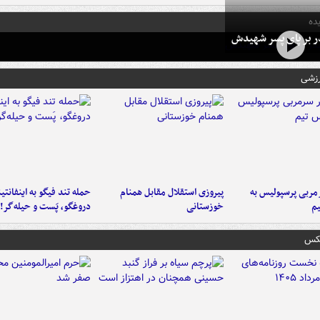
ده
در بر پای پسر شهیدش
رزشی
ربی پرسپولیس به
پیروزی استقلال مقابل همنام
حمله تند فیگو به اینفانتین
م
خوزستانی
دروغگو، پَست‌ و حیله‌گر!
عکس