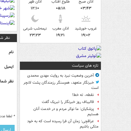
اذان صبح
طلوع آفتاب
اذان ظهر
۱۲:۱۰
۰۵:۱۸
۰۳:۴۳
غروب خورشید
اذان مغرب
نیمه‌شب شرعی
۲۳:۲۳
۱۹:۲۱
۱۹:۰۲
نظر شم
نام
تازه های سیاست
ایمیل
آخرین وضعیت نبرد به روایت مهدی محمدی
نظر شما 
خبرنگار متعهد، هم‌سنگر رزمندگان پشت لانچر
است
نقطه، ته خط!
قالیباف روز خبرنگار را تبریک گفت
پزشکیان: ما نوکر مردم و در خدمت آنان
هستیم
*
لطفا عدد م
عراقچی: زمان آن فرا رسیده است که به خود
متکی باشیم