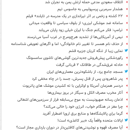
ائتلاف سعودی مدعی حمله ارتش یمن به نجران شد
هشدار سرمربی پرسپولیس به جاسوس تیم
۲۲ کشته و زخمی بر اثر تیراندازی در یک مدرسه در تایلند+ فیلم
سامانه ضد موشکی لیزری؛ از بلوف سیاسی تا واقعیت میدانی
ترامپ: فکر می‌کنم جنگ با ایران خیلی زود پایان می‌یابد
نیمی از آمریکایی‌ها از تشدید هرج‌ومرج در غرب آسیا می‌ترسند
از حذف نام همسر تا تغییر نام خانوادگی؛ اما و اگرهای تعویض شناسنامه
نمایی زیبا از تنگه کریان جزیره قشم
رکوردشکنی پیش‌فروش جدیدترین گوشی‌های تاشوی سامسونگ
حادثه غرق‌شدگی در طاقانک ۲ قربانی گرفت
مسجد جامع یزد، از باشکوه‌ترین معماری‌های ایران
پدر شاهرودی پس از قتل پسرش، جسد را در چاه مخفی کرد
دردسر همزمان آمریکا و اوکراین با ته کشیدن موشک های پاتریوت
آثار مخرب مصرف الکل و سیگار در بروز بیماری‌ها
اذعان رسانه صهیونیست به موج بی‌سابقه فرار از سرزمین‌های اشغالی
چرا مغز در هنگام خواب، انرژی خود را خالی می‌کند؟
گرما برای پالایشگاه‌ها و منابع برق اروپا اضطرار آفرید
ایالات متحده واقعاً یک «ببر کاغذی» است!
آیا مصرف قهوه و نوشیدنی‌های کافئین‌دار در دوران بارداری مجاز است؟