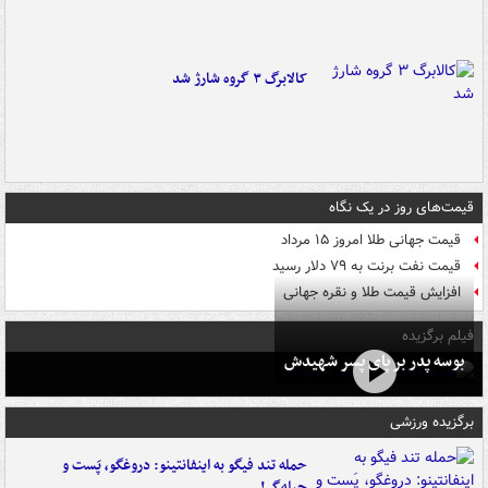
کالابرگ ۳ گروه شارژ شد
قیمت‌های روز در یک نگاه
قیمت جهانی طلا امروز ۱۵ مرداد
قیمت نفت برنت به ۷۹ دلار رسید
افزایش قیمت طلا و نقره جهانی
فیلم برگزیده
بوسه‌ پدر بر پای پسر شهیدش
برگزیده ورزشی
حمله تند فیگو به اینفانتینو: دروغگو، پَست‌ و
حیله‌گر!