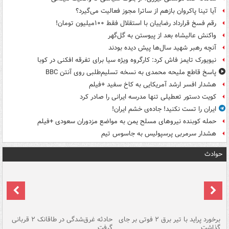
آیا تینا پاکروان بازهم از ساترا مجوز فعالیت می‌گیرد؟
رقم فسخ قرارداد رضاییان با استقلال فقط ۱۰۰میلیون تومان!
واکنش عالیشاه بعد از پیوستن به گل‌گهر
آنچه رهبر شهید سال‌ها پیش دیده بودند
نیویورک تایمز فاش کرد: کارگروه ویژه سیا برای تفرقه افکنی در کوبا
پاسخ قاطع ملیحه محمدی به نسخه تسلیم‌طلبی روی آنتن BBC
هشدار افسر ارشد آمریکایی به کاخ سفید +فیلم
کویت دستور تعطیلی تنها مدرسه ایرانی را صادر کرد
ایران را تست نکنید! جاده‌ی خشم ایران!
حمله کوبنده نیروهای مسلح یمن به مواضع مزدوران سعودی +فیلم
هشدار سرمربی پرسپولیس به جاسوس تیم
حوادث
برخورد پراید با تیر برق ۲ فوتی بر جای
حادثه غرق‌شدگی در طاقانک ۲ قربانی
پد
گذاشت
گرفت
جس