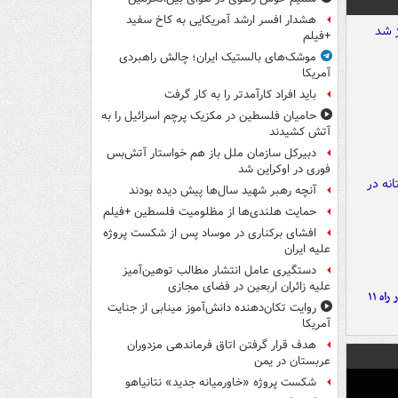
هشدار افسر ارشد آمریکایی به کاخ سفید
+فیلم
موشک‌های بالستیک ایران؛ چالش راهبردی
آمریکا
باید افراد کارآمدتر را به کار گرفت
حامیان فلسطین در مکزیک پرچم اسرائیل را به
آتش کشیدند
دبیرکل سازمان ملل باز هم خواستار آتش‌بس
فوری در اوکراین شد
آنچه رهبر شهید سال‌ها پیش دیده بودند
حمایت هلندی‌ها از مظلومیت فلسطین +فیلم
افشای برکناری در موساد پس از شکست پروژه
علیه ایران
دستگیری عامل انتشار مطالب توهین‌آمیز
علیه زائران اربعین در فضای مجازی
موج بارش‌های تابستانه در راه ۱۱
روایت تکان‌دهنده دانش‌آموز مینابی از جنایت
آمریکا
هدف قرار گرفتن اتاق‌ فرماندهی مزدوران
عربستان در یمن
شکست پروژه «خاورمیانه جدید» نتانیاهو