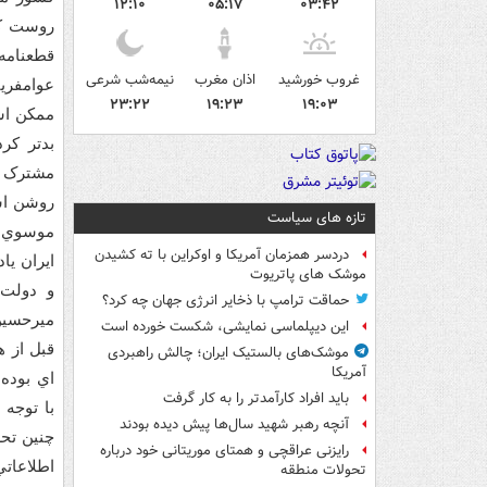
۱۲:۱۰
۰۵:۱۷
۰۳:۴۲
روست که 
قطعنامه
غروب خورشید
اذان مغرب
نیمه‌شب شرعی
عوامفريب
۲۳:۲۲
۱۹:۲۳
۱۹:۰۳
ممکن اس
بدتر کر
مشترک م
روشن اس
تازه های سیاست
دردسر همزمان آمریکا و اوکراین با ته کشیدن
ايران يا
موشک های پاتریوت
و دولت 
حماقت ترامپ با ذخایر انرژی جهان چه کرد؟
این دیپلماسی نمایشی، شکست خورده است
موشک‌های بالستیک ایران؛ چالش راهبردی
آمریکا
اي بوده
باید افراد کارآمدتر را به کار گرفت
آنچه رهبر شهید سال‌ها پیش دیده بودند
چنين تح
رایزنی عراقچی و همتای موریتانی خود درباره
اطلاعاتي
تحولات منطقه