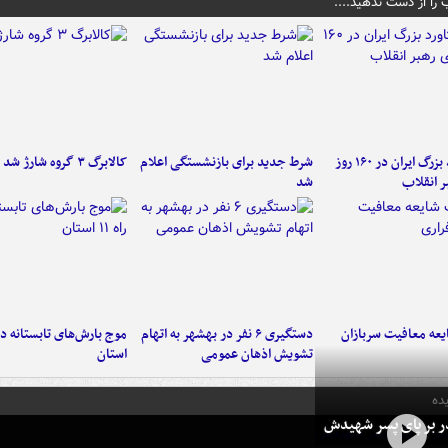
 را از دست ندهید....
۶ دستاورد بزرگ ایران در ۱۶۰ روز
شرط جدید برای بازنشستگی اعلام
کالابرگ ۳ گروه شارژ شد
ر انقلاب
شد
عه معافیت سربازان
دستگیری ۶ نفر در بهشهر به اتهام
تشویش اذهان عمومی
استان
ده
در بر پای پسر شهیدش