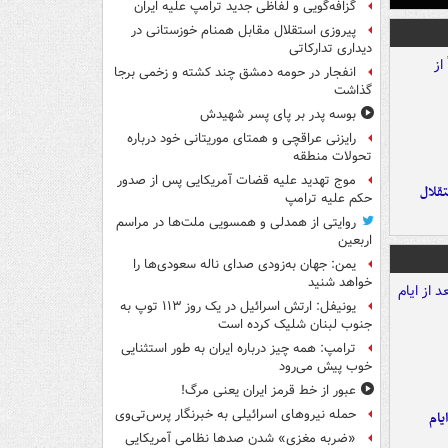
گزافه‌گویی و لفاظی جدید ترامپ علیه ایران
پیروزی استقلال مقابل همنام خوزستانی در
دیداری تدارکاتی
انفجار در حومه دمشق چند کشته و زخمی برجا
گذاشت
بوسه‌ پدر بر پای پسر شهیدش
رایزنی عراقچی و همتای موریتانی خود درباره
تحولات منطقه
موج تهدید علیه قضات آمریکایی پس از صدور
تقلال
حکم علیه ترامپ
روایتی از همدلی و همسویی ملت‌ها در مراسم
اربعین
یمن: جهان به‌زودی صدای ناله سعودی‌ها را
خواهد شنید
یونیفل: ارتش اسرائیل در یک روز ۱۱۳ توپ به
جنوب لبنان شلیک کرده است
ترامپ: همه چیز درباره ایران به طور استثنایی
خوب پیش می‌رود
عبور از خط قرمز ایران یعنی مرگ!
حمله نیروهای اسرائیلی به خبرنگار پرس‌تی‌وی
یام
«ضربه مغزی» شدن صدها نظامی آمریکایی