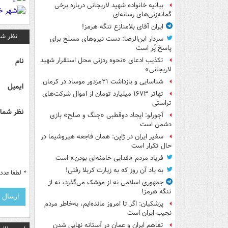
بیانیه خانواده شهید لاریجانی درباره برخی
گمانه‌زنی‌های رسانه‌ای
ایران آقای بلامنازع تنگه هرمز!
نظر شم
سردار ابن‌الرضا: دست نیروهای مسلح برای
پاسخ پُر است
نام
تکذیب ادعای «نحوه ردزنی محل استقرار شهید
لاریجانی»
شناسایی و بازداشت ۲۱مزدور موساد در کرمان
ایمیل
تهاتر ۱۶۷۳ میلیارد تومان از اموال شرکت‌های
تراستی
نظر شما 
آجورلو: ایجاد دوقطبی «جنگ و صلح‌» بازی
دشمن است
سفیر ایران در ژاپن: همان فاجعه هیروشیما در
حال تکرار است
فریاد مردم «فدایی خامنه‌ای بودن» است
به یاد آن روز که به زیارت کربلا رفتی!
*
لطفا عدد م
جمهوری اسلامی نه از موشک می‌گذرد، نه از
تنگه هرمز!
پزشکیان: اگر تا امروز مانده‌ایم، به‌خاطر مردم
نجیب ایران است
تفاهم ایران و عمان در آستانه نهایی شدن