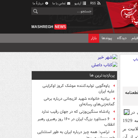
RSS
آرشیو
تماس با ما
دربارهٔ ما
MASHREGH
NEWS
یلم
دیدگاه
پیوندها
بازار
اپ
پربازدیدترین ها
یاوه‌گویی تولیدکننده موشک کروز اوکراینی
علیه ایران
طعنامه
بیانیه خانواده شهید لاریجانی درباره برخی
گمانه‌زنی‌های رسانه‌ای
پادشاه سنگین‌وزنی که در جهان رقیب ندارد
 در
۶ دستاورد بزرگ ایران در ۱۶۰ روز رهبری رهبر
اين متن که سايت کلمه آن را منتشر کرده نوشت: «سرانجام و متأسفانه قطعنامه 1929
انقلاب
انيت بر
ترامپ: همه چیز درباره ایران به طور استثنایی
 از آن
خوب پیش می‌رود