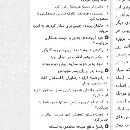
دشان از دست عربستان فرار کرد
ئيم اين
عربستان فرمانده ائتلاف دریایی چندملیتی را
ياهو و
منصوب کرد
اي ديگر
«کمانِ پرنده» چینی برای شکار کروزها به ایران
وني جز
می‌آید
خود فروخته‌ها چطور با موساد همکاری
 پروژه
می‌کردند؟
ند روز
واکنش عالیشاه بعد از پیوستن به گل‌گهر
يرحسين
ابتکارات رهبر انقلاب در میدان نبرد
 سرمايه خود در
آنچه رهبر شهید سال‌ها پیش دیده بودند
که سپاه
بوسه‌ پدر بر پای پسر شهیدش
 اينکه
رقم فسخ قرارداد رضاییان با استقلال فقط
۱۰۰میلیون تومان!
19 به فکر تحليل آن افتاده
تکذیب ادعای «نحوه ردزنی محل استقرار شهید
از يک پروژه دو مرحله
لاریجانی»
ه است.
آیا تینا پاکروان بازهم از ساترا مجوز فعالیت
می‌گیرد؟
غربي به اينکه
کویت دستور تعطیلی تنها مدرسه ایرانی را
يس هاي
صادر کرد
اني روي
پاسخ قاطع ملیحه محمدی به نسخه