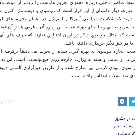
سط عناصر داخلي درباره محتواي تحريم ها»ست را زودتر از موعد مقر
ه عبارت ديگر داستان از اين قرار است که موسوي و دوستانش اکنون م
 دارند که شکست سياسي آمريکا و اسرائيل در اعمال تحريم هاي قو
 با سر و صداي رسانه اي بپوشانند. با اين وجود آنچه غربي ها از آن غف
است که امثال موسوي ديگر در ايران اعتباري ندارند که حرف هاي آنها
يا هر چيز ديگر خريداري داشته باشد.
ست اشاره موسوي به بهره گيري سپاه از تحريم ها، دقيقاً برگرفته از
سرائيل و سايت وابسته به وزارت خارجه رژيم صهيونيستي است. اين به 
از سوي مهدي کروبي نيز مطرح شده و از طريق خبرگزاري آلماني دويچه
ي ضد انقلاب انعکاس يافته است.