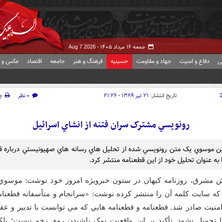
جمعه ۱۶ مرداد ۱۴۰۵ -
Aug 7 2026
ی
دفاع و امنیت
جهاد و مقاومت
حسینیه
فرهنگ و هنر
جامعه
اقتصاد
عکس و ف
تاریخ انتشار:
۲۱ تیر ۱۳۸۹ - ۲۱:۲۶
۰ نظر
چ
رونويسي مشترک سران فتنه از انشاي اسرائيل
 موسوي يک متن رونويسي شده از تحليل هاي رسانه هاي صهيونيستي درباره ق
ش مشرق، روزنامه کيهان در ستون خبرويژه امروز خود نوشت: موسوي
نيت صادر شد. قطعنامه و قطعنامه هايي که مي توانست با تدبير و عقل
 تحميل نشود. تأکيد بر اين واقعيت نمک پاشيدن روي زخم نيست؛ بلکه