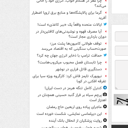
چرا مغز در هنگام خواب، انرژی خود را خالی
می‌کند؟
گرما برای پالایشگاه‌ها و منابع برق اروپا اضطرار
آفرید
ایالات متحده واقعاً یک «ببر کاغذی» است!
آیا مصرف قهوه و نوشیدنی‌های کافئین‌دار در
دوران بارداری مجاز است؟
توقف طولانی کامیون‌ها پشت مرز؛
صورت‌حساب سنگینی که به اقتصاد می‌رسد
حماقت ترامپ با ذخایر انرژی جهان چه کرد؟
چرا تابستان فصل محبوب میکروب‌هاست؟
دستگیری قاتل فراری در نوشهر
نیویورک تایمز فاش کرد: کارگروه ویژه سیا برای
تفرقه افکنی در کوبا
کنترل کامل تنگه هرمز در دست ایران!
پرچم سیاه بر فراز گنبد حسینی همچنان در
اهتزاز است
ماجرای پیاده روی اربعین حاج رمضان
این دیپلماسی نمایشی، شکست خورده است
روایت پزشکیان از انحلال بانک آینده
شمیم خوش رضوی در هوای بین‌الحرمین