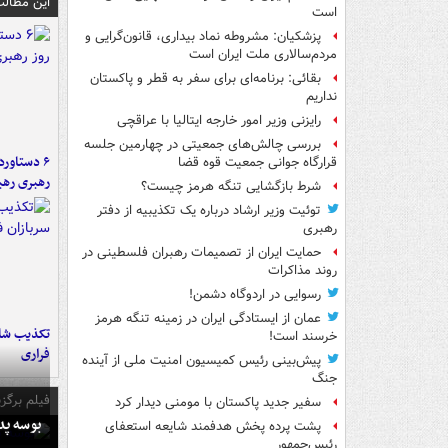
این مطالب
است
پزشکیان: مشروطه نماد بیداری، قانون‌گرایی و
مردم‌سالاری ملت ایران است
بقائی: برنامه‌ای برای سفر به قطر و پاکستان
نداریم
رایزنی وزیر امور خارجه ایتالیا با عراقچی
بررسی چالش‌های جمعیتی در چهارمین جلسه
قرارگاه جوانی جمعیت قوه قضا
رهبری رهب
شرط بازگشایی تنگه هرمز چیست؟
توئیت وزیر ارشاد درباره یک تکذیبیه از دفتر
رهبری
حمایت ایران از تصمیمات رهبران فلسطینی در
روند مذاکرات
رسوایی در اردوگاه دشمن!
عمان از ایستادگی ایران در زمینه تنگه هرمز
تکذیب شای
خرسند است!
فراری
پیش‌بینی رئیس کمیسیون امنیت ملی از آینده
جنگ
فیلم برگزی
سفیر جدید پاکستان با مومنی دیدار کرد
بوسه‌ پ
پشت پرده پخش هدفمند شایعه استعفای
رئیس‌جمهور