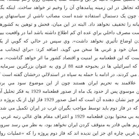
تجاهل در اين زمينه پيامدهاي آن را وخيم تر خواهد ساخت. اينکه بگو
 چون يک دستمال استفاده شده است مصائب ناشي از سياستهاي پره
انه را تخفيف نخواهد داد. البته در اين ميان، فحش و توهين به کشوره
ت مصرف داخلي براي عده اي کم اطلاع داشته باشد اما در واقعيت بير
دن اوضاع تأثيري نخواهد داشت». وي سپس در حالي که گويي از يک
يان خود و غربي ها سخن مي گويد، اضافه کرد: «براي اينجانب مان
ت که اين قطعنامه بر امنيت و اقتصاد کشور ما اثر خواهد گذاشت». م
موسوي که اسرائيلي ها در بحبوحه فتنه 88 از وي به عنوان بزرگترين
د مي کردند، در ادامه با حمله به سپاه در استدلالي درخشان گفته است 
علاقمند به تحريم ايران هستند چون از اين موضوع سود مي برند.
ميرحسين موسوي پس از حدود يک ماه از صدور قطعنامه 29
قبل از هر چيز نشان دهنده آن است که اصل صدور 1929 فاز اول 
 که در فاز دوم بايد توسط مواجب بگيران غرب در ايران تکميل مي شد
با توجه به بي محتوا بودن قطعنامه 1929 و اعتراف مقام هاي عالي رتبه 
ريم هايي قادر به متوقف کردن ايران نخواهد بود، به نظر مي رسد سرو
 غربي چاره اي جز اين نديده اند که فاز دوم پروژه را که «عمليات رو