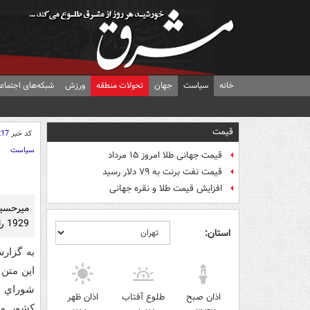
خانه
سیاست
جهان
تحولات منطقه
ورزش
شبکه‌های اجتماع
قیمت
کد خبر
217
سیاست
قیمت جهانی طلا امروز ۱۵ مرداد
قیمت نفت برنت به ۷۹ دلار رسید
افزایش قیمت طلا و نقره جهانی
ميرحسين
1929 را به عنوان تحليل خود از اين قطعنامه منتشر کرد.
استان:
به گزار
شوراي ام
اذان صبح
طلوع آفتاب
اذان ظهر
کشور ما