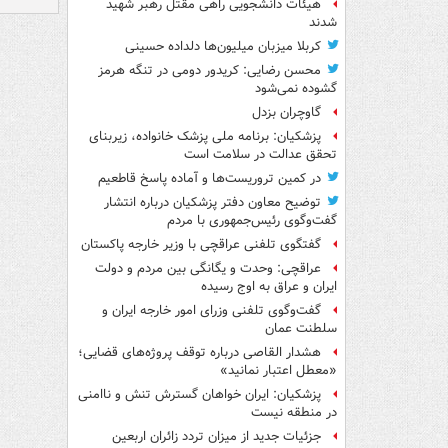
هیئات دانشجویی راهی مقتل رهبر شهید
شدند
کربلا میزبان میلیون‌ها دلداده حسینی
محسن رضایی: کریدور دومی در تنگه هرمز
گشوده نمی‌شود
گاوچران بزدل
پزشکیان: برنامه ملی پزشک خانواده، زیربنای
تحقق عدالت در سلامت است
در کمین تروریست‌ها و آماده پاسخ قاطعیم
توضیح معاون دفتر پزشکیان درباره انتشار
گفت‌وگوی رئیس‌جمهوری با مردم
گفتگوی تلفنی عراقچی با وزیر خارجه پاکستان
عراقچی: وحدت و یگانگی بین مردم و دولت
ایران و عراق به اوج رسیده
گفت‌وگوی تلفنی وزرای امور خارجه ایران و
سلطنت عمان
هشدار القاصی درباره توقف پروژه‌های قضایی؛
«معطل اعتبار نمانید»
پزشکیان: ایران خواهان گسترش تنش و ناامنی
در منطقه نیست
جزئیات جدید از میزان تردد زائران اربعین