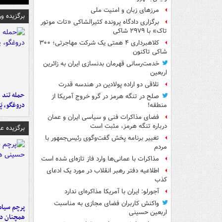
مرزهای زبان و امنیت ملی
برگزیده و
برگزاری دادگاه پرونده کثیرالشاکی «تات موتور
تاک» با ۲۹۷۹ شاکی
کلاهبرداری ۴ همتی یک شرکت مهاجرتی؛ ۳۰۰
شاکی تاکنون
خدمت‌رسانی قهرمان بدنسازی ایران به زائرین
اربعین
تلاقی دو اراده پولادین در هندسه قدرت
حمله تند ف
صلح در تنگه هرمز در گرو خروج آمریکا از
دروغگو، پَ
منطقه!
فضای مذاکرات فنی و سیاسی ایران و عمان
درباره تنگه هرمز، مثبت است
برگزیده 
تغییر برنامه پخش گفت‌وگوی رئیس‌جمهور با
مردم
مذاکرات با عمانی‌ها وارد فاز تازه‌ای شده است
اطلاعیه دفتر رهبر انقلاب در مورد یک ادعای
کذب
آجورلو: ایران با آمریکا مذاکره‌ای ندارد
واکنش کاربران فضای مجازی به مناسبت
پرچم سیاه
اربعین حسینی
همچنان در