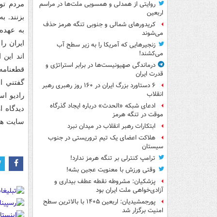
روایتی از همدلی و همسویی ملت‌ها در مراسم
مردم تو
اربعین
بزنند. ب
کریدورهای شمالی و جنوبی تنگه هرمز حذف
به عهده
می‌شوند
ايران را
زنجیرهایی که آمریکا را به زیر سطح آب
می‌کشند!
اند اين 
درماندگی صهیونیست‌ها در برابر استراتژی و
قطعنامه 
قدرت ایران
گفتني ا
۶ دستاورد بزرگ ایران در ۱۶۰ روز رهبری رهبر
انقلاب
راديو ا
ادعای شبکه «الحدث» درباره ایجاد گذرگاه
ديدگاه 
موقت در تنگه هرمز
سايت ها
ابتکارات رهبر انقلاب در میدان نبرد
هلاکت اعضای یک تیم تروریستی در جنوب
سیستان
ترامپ کنترلی بر تنگه هرمز ندارد!
وقتی ورزش با معنویت عجین بشه!
پزشکیان: مشروطه نقطه عطف بیداری و
آزادی‌خواهی ملت ایران بود
پورجمشیدیان: اربعین ۱۴۰۵ با بالاترین سطح
امنیت برگزار شد