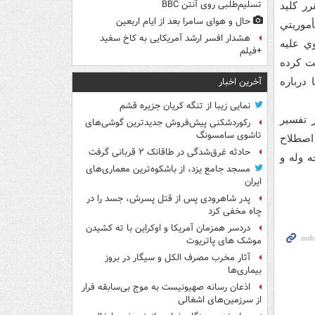
تسلیم‌طلبی روی آنتن BBC
ر کليد
حال و هوای سامرا بعد از ایام اربعین
أموريتي
هشدار افسر ارشد آمریکایی به کاخ سفید
ي عليه
+فیلم
لت کرده
آخرین اخبار
 درباره
نمایی زیبا از تنگه کریان جزیره قشم
 تفسير
رکوردشکنی پیش‌فروش جدیدترین گوشی‌های
تاشوی سامسونگ
اصطلاح
حادثه غرق‌شدگی در طاقانک ۲ قربانی گرفت
 وله و
مسجد جامع یزد، از باشکوه‌ترین معماری‌های
ایران
پدر شاهرودی پس از قتل پسرش، جسد را در
چاه مخفی کرد
دردسر همزمان آمریکا و اوکراین با ته کشیدن
موشک های پاتریوت
آثار مخرب مصرف الکل و سیگار در بروز
بیماری‌ها
اذعان رسانه صهیونیست به موج بی‌سابقه فرار
از سرزمین‌های اشغالی