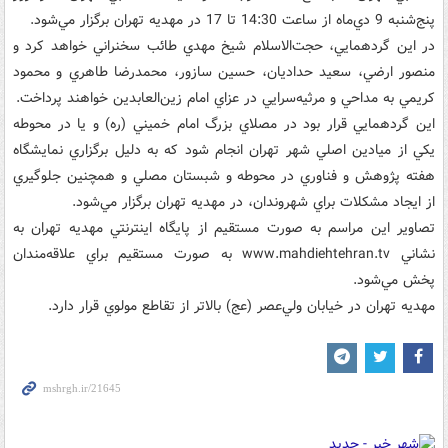
پنج‌شنبه 9 دي‌ماه از ساعت 14:30 تا 17 در مهديه تهران برگزار مي‌شود.
در اين گردهمايي، حجت‌الاسلام شيخ مهدي طائب سخنراني خواهد کرد و
منصور ارضي، سعيد حداديان، حسين سازور، محمدرضا طاهري و محمود
کريمي به مداحي و مرثيه‌سرايي در عزاي امام زين‌العابدين خواهند پرداخت.
اين گردهمايي قرار بود در مصلاي بزرگ امام خميني (ره) و يا در محوطه
يکي از ميادين اصلي شهر تهران انجام شود که به دليل برگزاري نمايشگاه
هفته پژوهش و فناوري در محوطه و شبستان مصلي و همچنين جلوگيري
از ايجاد مشکلات براي شهروندان، در مهديه تهران برگزار مي‌شود.
تصاوير اين مراسم به صورت مستقيم از پايگاه اينترنتي مهديه تهران به
نشاني www.mahdiehtehran.tv به صورت مستقيم براي علاقه‌مندان
پخش مي‌‌شود.
مهديه تهران در خيابان ولي‌عصر (عج) بالاتر از تقاطع مولوي قرار دارد.