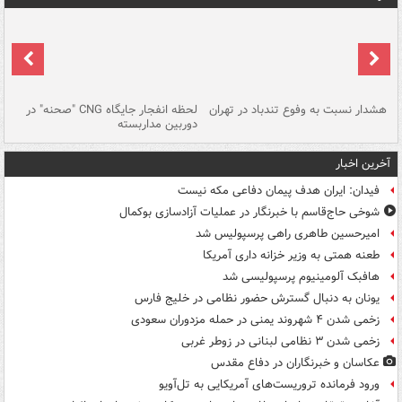
ای
هشدار نسبت به وفوع تندباد در تهران
لحظه انفجار جایگاه CNG "صحنه" در
دس
دوربین مداربسته
ات
آخرین اخبار
فیدان: ایران هدف پیمان دفاعی مکه نیست
شوخی حاج‌قاسم با خبرنگار در عملیات آزادسازی بوکمال
امیرحسین طاهری راهی پرسپولیس شد
طعنه همتی به وزیر خزانه داری آمریکا
هافبک آلومینیوم پرسپولیسی شد
یونان به دنبال گسترش حضور نظامی در خلیج فارس
زخمی شدن ۴ شهروند یمنی در حمله مزدوران سعودی
زخمی شدن ۳ نظامی لبنانی در زوطر غربی
عکاسان و خبرنگاران در دفاع مقدس
ورود فرمانده تروریست‌های آمریکایی به تل‌آویو