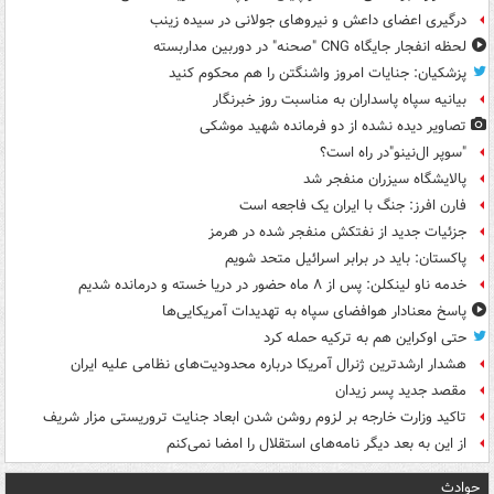
درگیری اعضای داعش و نیروهای جولانی در سیده زینب
لحظه انفجار جایگاه CNG "صحنه" در دوربین مداربسته
پزشکیان: جنایات امروز واشنگتن را هم محکوم کنید
بیانیه سپاه پاسداران به مناسبت روز خبرنگار
تصاویر دیده‌ نشده از دو فرمانده شهید موشکی
"سوپر ال‌نینو"در راه است؟
پالایشگاه سیزران منفجر شد
فارن افرز: جنگ با ایران یک فاجعه است
جزئیات جدید از نفتکش منفجر شده در هرمز
پاکستان: باید در برابر اسرائیل متحد شویم
خدمه ناو لینکلن: پس از ۸ ماه حضور در دریا خسته و درمانده‌ شدیم
پاسخ معنادار هوافضای سپاه به تهدیدات آمریکایی‌ها
حتی اوکراین هم به ترکیه حمله کرد
هشدار ارشدترین ژنرال آمریکا درباره محدودیت‌های نظامی علیه ایران
مقصد جدید پسر زیدان
تاکید وزارت خارجه بر لزوم روشن شدن ابعاد جنایت تروریستی مزار شریف
از این به بعد دیگر نامه‌های استقلال را امضا نمی‌کنم
حوادث