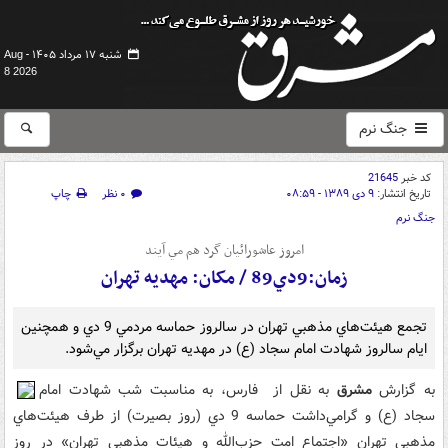
شنبه ۱۷ مرداد ۱۴۰۵ -
Aug
8 2026
جنگ نرم
کد خبر
21645
تاریخ انتشار:
۹ دی ۱۳۸۹ - ۰۸:۵۹
۰ نظر
چاپ
جنگ نرم
امروز عاشورائيان گرد هم مي آيند
زمان:9دي89 / مکان: مهديه تهران
تجمع هيئت‌هاي مذهبي تهران در سالروز حماسه مردمي 9 دي و همچنين
ايام سالروز شهادت امام سجاد (ع) در مهديه تهران برگزار مي‌شود.
به گزارش
مشرق
به نقل از فارس، به مناسبت شب شهادت امام
سجاد (ع) و گرامي‌داشت حماسه 9 دي (روز بصيرت) از طرف هيئت‌هاي
مذهبي تهران «اجتماع امت حزب‌الله و هيئات مذهبي تهران» در روز