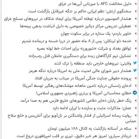
دلیل مخالفت AFC با میزبانی آبی‌ها در عراق
سخنگوی ارتش: نظم ایرانی حاکم بر تنگه غیرقابل بازگشت است
هشدار الموسوی درباره توطئه آمریکا برای ایجاد شکاف در نیروهای مسلح عراق
تعطیلی تدریجی مراکز دیالیز خصوصی به دلیل انباشت بدهی بیمه‌ها
خاویر باردم؛ یک ستاره در برابر سکوت جهان
خدمه ناو لینکلن: پس از ۸ ماه حضور در دریا خسته و درمانده‌ شدیم
توافق بغداد و شرکت «شورون» برای احداث خط لوله بصره
تشکیل تیم کارآگاهان زبده برای دستگیری عاملان قتل رجب‌زاده
ولایتی: نیروهای خارجی باید منطقه را ترک کنند
هشدار دبیر شورای عالی امنیت ملی به امریکا درباره تنگه هرمز
پرونده حقوقی جنایت جنگی آمریکا در میناب به جریان افتاد
ادعای زلنسکی درباره تامین ماهانه موشک‌های رهگیر توسط آمریکا
خطای محاسباتی آمریکا و برتری راهبردی جمهوری اسلامی!
زنگ خطر پایان ذخایر دفاعی کشورهای خلیج فارس هم به صدا درآمد
عمان: مذاکرات مثبت و سازنده با ایران ادامه دارد
روایت رسانه اسرائیلی از فشار واشنگتن بر تل‌آویو برای آتش‌بس و خلع سلاح
حماس
سکه در آستانه بازگشت به کانال ۱۸۸ میلیون تومان
دریادار سیاری: امروز هر خبر دقیق، تیری بر قلب امپراطوری دروغ است