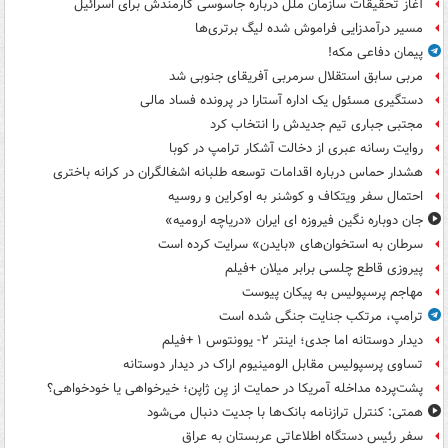
آغاز تحقیقات سازمان ملل درباره جاسوسی کارمندش برای اسرائیل
مسیر درآمدزایی فراموش شده لیگ برتری‌ها
پیمان دفاعی مکه!
مربی سابق استقلال سرمربی آفریقای جنوبی شد
دستگیری مسئول یک اداره آستارا در پرونده فساد مالی
مجتبی جباری تیم جدیدش را انتخاب کرد
روایت رسانه عبری از دخالت آشکار ترامپ در کوبا
هشدار حماس درباره اقدامات توسعه طلبانه اشغالگران در کرانه باختری
احتمال سفر ویتکاف و کوشنر به اوکراین و روسیه
جان دوباره نگین فیروزه ای ایران «دریاچه ارومیه»
سرطان به استخوان‌های «بایدن» سرایت کرده است
پیروزی قاطع چلسی برابر میلان +فیلم
مهاجم پرسپولیس به پیکان پیوست
ترامپ، مرتکب جنایت جنگی شده است
دیدار دوستانه اما جدی؛ اینتر ۲- یوونتوس ۱ +فیلم
تساوی پرسپولیس مقابل الومینیوم اراک در دیدار دوستانه
پشت‌پرده مداخله آمریکا در حمایت از یِن ژاپن؛ خیرخواهی یا خودخواهی؟
همتی: کنترل ترازنامه بانک‌ها با جدیت دنبال می‌شود
سفر رئیس دستگاه اطلاعاتی عربستان به عراق