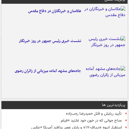
عکاسان و خبرنگاران در دفاع مقدس
نشست خبری رئیس جمهور در روز خبرنگار
جاده‌های مشهد آماده میزبانی از زائران رضوی
پربازدیدترین ها
تأیید ربایش و قتل حمیدرضا رجب‌زاده
مداح جوانی که در خون خود غلتید +فیلم
استقرار انبوه «دی‌اف‑۱۷» و پایان عصر پدافند آمریکا +عکس