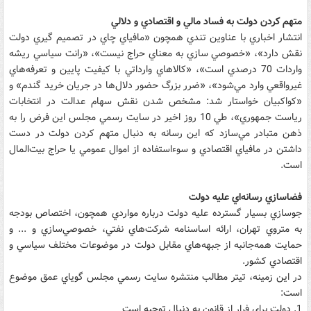
متهم کردن دولت به فساد مالي و اقتصادي و دلالي
انتشار اخباري با عناوين تندي همچون «مافياي چاي در تصميم گيري دولت
نقش دارد»، «خصوصي سازي به معناي حراج نيست»، «رانت سياسي ريشه
واردات 70 درصدي است»، «کالاهاي وارداتي با کيفيت پايين و تعرفه‌هاي
غيرواقعي وارد مي‌شود»، «ضرر بزرگ حضور دلال‌ها در جريان خريد گندم» و
«کواکبيان خواستار شد: مشخص شدن نقش سهام عدالت در انتخابات
رياست جمهوري»، طي 10 روز اخير در سايت رسمي مجلس اين فرض را به
ذهن متبادر مي‌سازد که اين رسانه به دنبال متهم کردن دولت در دست
داشتن در مافياي اقتصادي و سوءاستفاده از اموال عمومي يا حراج بيت‌المال
است.
فضاسازي رسانه‌اي عليه دولت
جوسازي بسيار گسترده عليه دولت درباره مواردي همچون، اختصاص بودجه
به متروي تهران، ارائه اساسنامه شرکت‌هاي نفتي، خصوصي‌سازي و ... و
حمايت همه‌جانبه از جبهه‌هاي مقابل دولت در موضوعات مختلف سياسي و
اقتصادي کشور.
در اين زمينه، تيتر مطالب منتشره سايت رسمي مجلس گوياي عمق موضوع
است:
1. دولت براي فرار از قانون به دنبال توجيه است