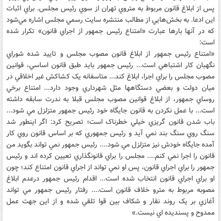
پس از ابلاغ قانون مربوط به متروي تهران از سوي رئيس مجلس. براي اثبات
اين ادعا. به بخش‌هايي از مطالب منتشره سايت رسمي مجلس اشاره مي‌شود
که در آنها بارها عبارت «امتناع رئيس ‌جمهور از اجراي قانون» تکرار شده
است:
«امتناع رئيس جمهور از ابلاغ قانون مصوب مجلس و تاييد شده شوراي
نگهبان کار اشتباهي است... رئيس جمهور بايد طبق قانون اساسي، قوانين
مصوب مجلس را براي اجرا، ابلاغ کند... متاسفانه يک کشاکش غير اخلاقي در
ميان دولت و بعضي دستگاهها مثل شهرداري وجود دارد... امتناع برخي
روساي جمهور، از ابلاغ قوانين مصوب مجلس قبلا به ندرت سابقه داشته
است... با عمل نکردن به قانون جايگاه خود رئيس جمهور متزلزل مي شود...
باب شدن قانون گريزي خيلي خطرناک است؛ تصريح کرد: اگر اينطور شد
سنگ روي سنگ بند نمي آيد و رئيس جمهوري که بر اساس قانون روي کار
آمده جايگاه خودش نيز متزلزل مي شود.... رئيس جمهور نمي تواند بگويد من
قانون را اجرا نمي کنم.... مجلس را براي قانونگذاري تعيين کرده اند و رئيس
جمهور را براي اجراي قانون، پس او نمي تواند از اجراي قانون امتناع کند؛ چون
او براي اجراي قانون انتخاب شده است... اقدام رئيس جمهور درعدم ابلاغ
مصوبه مربوط به مترو خلاف قانون است.... رفتار رئيس جمهور مي تواند
آغازي بر يک روند نقار و شکاف بين قوا تلقي شده و از اين جهت عمل
ممدوح و پسنديده اي نيست.»