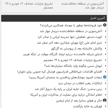
تصادف مرگبار در محور اهواز–شوش ۲
آتش‌سوزی در منطقه حفاظت‌شده
تشریح جزئیات تصادف ۱۲ خودرو با ۱۹
پا
دیزمار مهار شد
مصدوم
آخرین اخبار
خود فروخته‌ها چطور با موساد همکاری می‌کردند؟
آتش‌سوزی در منطقه حفاظت‌شده دیزمار مهار شد
کویت دستور تعطیلی تنها مدرسه ایرانی را صادر کرد
حرم امام علی (ع) مهیای عزاداری دهه آخر صفر شد
واکنش عالیشاه بعد از پیوستن به گل‌گهر
ادعای شبکه «الحدث» درباره ایجاد گذرگاه موقت در تنگه هرمز
تشریح جزئیات تصادف ۱۲ خودرو با ۱۹ مصدوم
لیونل مسی چگونه وارد باشگاه میلیاردها شد؟
افشای اقدامات غیراخلاقی فدراسیون فوتبال کره جنوبی برای داوران!
تبعات کمبود موشک‌های پدافندی به متحدان آمریکا رسید!
ابتکارات رهبر انقلاب در میدان نبرد
برنی سندرز: جنگ علیه ایران بر پایه یک دروغ آغاز شد
اعلام آمادگی ترکیه برای حمایت از مذاکرات ایران و آمریکا
حال و هوای سامرا بعد از ایام اربعین
فورلان به خانه بازگشت