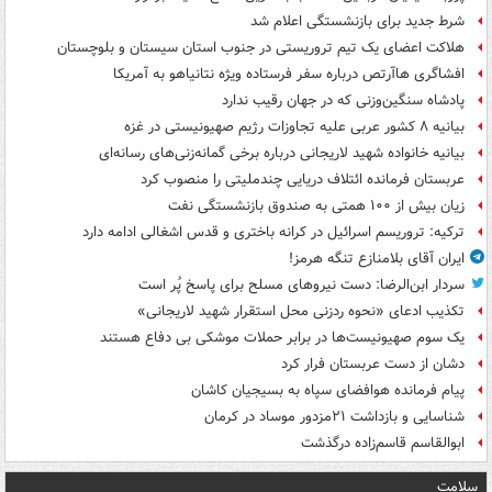
شرط جدید برای بازنشستگی اعلام شد
هلاکت اعضای یک تیم تروریستی در جنوب استان سیستان و بلوچستان
افشاگری هاآرتص درباره سفر فرستاده ویژه نتانیاهو به آمریکا
پادشاه سنگین‌وزنی که در جهان رقیب ندارد
بیانیه ۸ کشور عربی علیه تجاوزات رژیم صهیونیستی در غزه
بیانیه خانواده شهید لاریجانی درباره برخی گمانه‌زنی‌های رسانه‌ای
عربستان فرمانده ائتلاف دریایی چندملیتی را منصوب کرد
زیان بیش از ۱۰۰ همتی به صندوق‌ بازنشستگی نفت
ترکیه: تروریسم اسرائیل در کرانه باختری و قدس اشغالی ادامه دارد
ایران آقای بلامنازع تنگه هرمز!
سردار ابن‌الرضا: دست نیروهای مسلح برای پاسخ پُر است
تکذیب ادعای «نحوه ردزنی محل استقرار شهید لاریجانی»
یک‌ سوم صهیونیست‌ها در برابر حملات موشکی بی دفاع هستند
دشان از دست عربستان فرار کرد
پیام فرمانده هوافضای سپاه به بسیجیان کاشان
شناسایی و بازداشت ۲۱مزدور موساد در کرمان
ابوالقاسم قاسم‌زاده درگذشت
سلامت