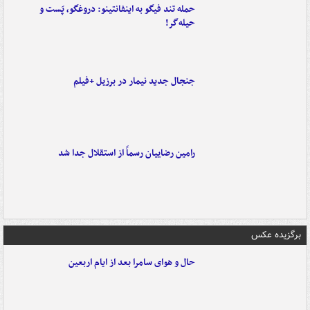
حمله تند فیگو به اینفانتینو: دروغگو، پَست‌ و
حیله‌گر!
جنجال جدید نیمار در برزیل +فیلم
رامین رضاییان رسماً از استقلال جدا شد
برگزیده عکس
حال و هوای سامرا بعد از ایام اربعین