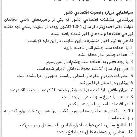
سياه‌نمايي درباره وضعيت اقتصادي کشور
بزرگنمايي مشکلات اقتصادي کشور که يکي از راهبردهاي دائمي مخالفان
دولت دکتر احمدي‌نژاد از سال 1384 تاکنون بوده، در سايت رسمي قوه مقننه
نيز طي هفته‌ها و ماه‌هاي اخير شدت يافته است.
نگاهي به تيتر اخبار منتشره در اين سايت، در اين باره گوياست:
1. با اهداف سند چشم انداز فاصله داريم
2. اهداف چشم انداز محقق نشد
3. با روند فعلي به اهداف سند چشم‌انداز نمي‌رسيم
4. طي چهار سال گذشته معوقات بانکي 5 برابر شده است
5. مصوبات دوردوم سفرهاي استاني رياست جمهوري اجرا نشده است
6. بيکاري در استان غوغا مي‌کند
7. ميزان واقعي بازگشت معوقات بانکي حدود 10 درصد است نه 30 درصد
8. صنعت با دوزخ سازماندهي مواجه است
9. در اقتصاد مانند پدرانمان عمل کنيم
10. در واکنش به سخنان معاون وزير کشاورزي: هنوز پرداخت بهاي گندم به
روز نشده است
11. ‌اطلاع‌رساني ناقص دولت، اجراي قوانين را با مشکل روبرو مي‌کند
12. تعطيلي پروژه‌ها به دليل عدم ابلاغ بودجه