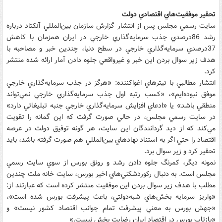
تحقير موفقيت‌هاي اقتصادي دولت
سايت رسمي مجلس پس از انتشار گزارش سازمان بين‌المللي آنکتاد درباره
رشد 86درصدي جذب سرمايه‌گذاري خارجي در ايران همزمان با کاهش
37درصدي سرمايه‌گذاري خارجي در سطح دنيا، چندين خبر و مصاحبه با
هدف زير سوال بردن اين خبر و غيرواقعي جلوه دادن آمار ارائه شده منتشر
کرد.
انتشار مطالبي با تيترهاي اغواکننده: «هرگز در جذب سرمايه‌گذاري خارجي
موفق نبوده‌ايم»، «کسب رتبه اول جذب سرمايه‌گذاري خارجي نمي‌تواند
منطقي باشد» يا «ادعاي افزايش سرمايه‌گذاري خارجي جنبه تبليغاتي دارد»
در سايت رسمي مجلس، در حالي صورت گرفت که اين گمانه را تقويت
مي‌کند که از ديد گردانندگان اين سايت، هر گونه توفيق دولت در عرصه
اقتصاد را حتي اگر به استناد نهادهاي بين‌المللي هم صورت گرفته باشد، بايد
تحقير کرد و زير سوال برد.
نمونه ديگر، کمرنگ جلوه دادن رشد و رونق بورس از سوي سايت رسمي
مجلس است. به دنبال رکوردشکني‌هاي اخير بورس، سايت خانه ملت چندين
مطلب با هدف زير سوال بردن اين موفقيت منتشر کرده است که عبارتند از:
«واريز سرمايه بخش‌هاي شبه‌دولتي، باعث پيشرفت بورس شده است»،
«جهش بورس به معني پيشرفت تمام جوانب اقتصاد کشور نيست» و
«بازتاب بورس در اقتصاد ايران رضايت بخش نيست.»