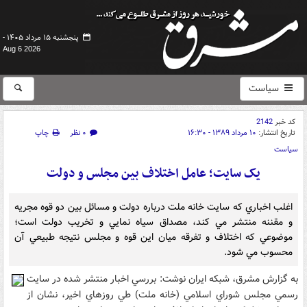
پنجشنبه ۱۵ مرداد ۱۴۰۵ -
Aug 6 2026
سیاست
کد خبر
2142
تاریخ انتشار:
۱۰ مرداد ۱۳۸۹ - ۱۶:۳۰
۰ نظر
چاپ
سیاست
يک سايت؛ عامل اختلاف بين مجلس و دولت
اغلب اخباري که سايت خانه ملت درباره دولت و مسائل بين دو قوه مجريه
و مقننه منتشر مي کند، مصداق سياه نمايي و تخريب دولت است؛
موضوعي که اختلاف و تفرقه ميان اين قوه و مجلس نتيجه طبيعي آن
محسوب مي شود.
به گزارش مشرق، شبکه ايران نوشت: بررسي اخبار منتشر شده در سايت
رسمي مجلس شوراي اسلامي (خانه ملت) طي روزهاي اخير، نشان از