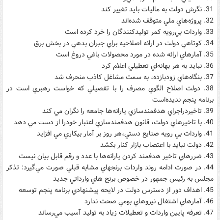
31. نگرش دولت به ماليات بايد تغيير کند
32. پروژه‌هاي ملي متوقف شده‌اند
33. واردات بي‌رويه کمر توليدکنندگان را خرد کرده است
34. کوتاهي دولت در ارائه اصلاحيه براي جبران بدهي در بخش برق
35. آمارهاي ارائه شده در مورد محصولات باغي دروغ است
36. نبايد به هر بهانه‌اي تعطيلي اعلام کرد
37. بنگاه‌هاي زودبازده، به سمت مشاغل کاذب منحرف شد
38. دولت اصلاح الگوي مصرف را با تفصيلي که خواست رهبري است در
برنامه‌ پنجم نديده‌است
39. تاخيردراجراي هدفمندسازي يارانه‌ها جامعه را نگران مي کند
40. با تاخيرهاي دولت، قانون هدفمندسازي اعتبار خودرا از دست مي دهد
41. واردات بي رويه صنايع دستي،هر روز بر آمار بيکاري مي افزايد
42. دولت نبايد با اعتصاب بازار کنار بکشد
43. ضررهاي تاخير هدفمند کردن يارانه‌ها با عدد و رقم قابل بيان نيست
44. در صورت ادامه روند واردات برنجهاي مشابه قبلي صورت مي‌گيرد: تذکر
مجلس به رئيس جمهور در خصوص برنج هاي وارداتي جديد
45. اهداف دور از دسترس دولت در لايحه پيشنهادي برنامه پنجم توسعه
46. آمارهاي اشتغال نيروهاي بومي صحت ندارد
47. تعرفه پايين واردات و تعطيلات زياد به توليد آسيب مي‌رساند