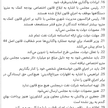
16. ايرادات واگذاري هابايدبرطرف شود
17. رئيس مجلس با اشاره به ابلاغ قانون اختصاص بودجه کمک به مترو:
دستگاهها موظف به اجراي قانون ابلاغ شده هستند
18. رئيس فراکسيون مديريت شهري مجلس با تاکيد بر اجراي قانون کمک به
مترو؛ بيشتر استفاده کنندگان از مترو قشر مستضعف هستند
19. مصوبات دولت به مجلس نمي‌آيد
20. مهلت دولت براي ارائه اساسنامه شرکت نفت تمام شد
21. وزير اقتصاد براي توجيه عملکرد واگذاري‌ها عدم شفافيت قانون اصل 44
را مدام پيش مي‌کشد
22. با تعلل دولت، مجلس طرح اساسنامه را تدوين مي‌کند
23. بايد مشخص شود به چه دليل مبلغ دو ميليارد دلار مصوب مجلس براي
مترو اختصاص نيافته است
24. بايد در اجراي قانون خواسته‌هاي شخصي خود را کنار بگذاريم
25. ابراهيمي با اشاره به اظهارات ميرتاج‌الديني: هيچ‌کس حق ايستادگي در
برابر اجراي قانون را ندارد
26. تهيه اساسنامه شرکت نفت درمجلس هيچ منع قانون ندارد
27. هنوز مصوبات دولت به مجلس ارسال نمي‌شود
28. جعفري در واکنش به سخنان معاون وزير کشاورزي: هنوز پرداخت بهاي
گندم به روز نشده است
29. ‌اطلاع‌رساني ناقص دولت، اجراي قوانين را با مشکل روبرو مي‌کند