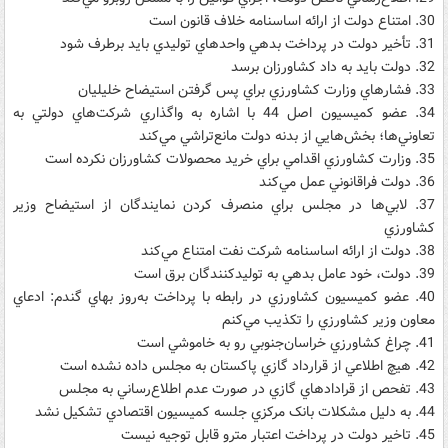
30. امتناع دولت از ارائه اساسنامه خلاف قانون است
31. تأخير دولت در پرداخت بدهي واحدهاي توليدي بايد برطرف شود
32. دولت بايد به داد کشاورزان برسد
33. فشارهاي وزارت کشاورزي براي پس گرفتن استيضاح خليليان
34. عضو کميسيون اصل 44 با اشاره به واگذاري شرکت‌هاي دولتي به
تعاوني‌ها؛ بخش‌هايي از بدنه دولت مانع‌تراشي مي‌کند
35. وزارت کشاورزي اقدامي براي خريد محصولات کشاورزان نکرده است
36. دولت فراقانوني عمل مي‌کند
37. لابي‌ها در مجلس براي منصرف کردن نمايندگان از استيضاح وزير
کشاورزي
38. دولت از ارائه اساسنامه شرکت نفت امتناع مي‌کند
39. دولت، خود عامل بدهي به توليدکنندگان برق است
40. عضو کميسيون کشاورزي در رابطه با پرداخت به‌روز بهاي گندم: ادعاي
معاون وزير کشاورزي را تکذيب مي‌کنم
41. چراغ کشاورزي خراسان‌جنوبي رو به خاموشي است
42. هيچ اطلاعي از قرارداد گازي پاکستان به مجلس داده نشده است
43. تفحص از قرادادهاي گازي در صورت عدم اطلاع‌رساني به مجلس
44. به دليل مشکلات بانک مرکزي جلسه کميسيون اقتصادي تشکيل نشد
45. تاخير دولت در پرداخت اعتبار مترو قابل توجيه نيست