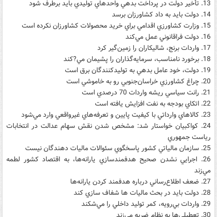
13. تأخير دولت در پرداخت بدهي واحدهاي توليدي بايد برطرف شود
14. دولت بايد به داد کشاورزان برسد
15. وزارت کشاورزي اقدامي براي خريد محصولات کشاورزان نکرده است
16. دولت فراقانوني عمل مي‌کند
17. واردات برنج، شاليکاران را زمين‌گير کرد
18. برخورد نامناسب، سرمايه‌گذاران را پشيمان مي?کند
19. دولت، خود عامل بدهي به توليدکنندگان برق است
20. چراغ کشاورزي خراسان‌جنوبي رو به خاموشي است
21. رانت سياسي ريشه واردات 70 درصدي است
22. اتکاي بودجه به نفت افزايش يافته است
23. کالاهاي وارداتي با کيفيت پايين و تعرفه‌هاي غيرواقعي وارد مي‌شود
24. کواکبيان خواستار شد: مشخص شدن نقش سهام عدالت در انتخابات
رياست جمهوري
25. سازمان مالياتي کشور پاسخگوي سئوالات ماليات دهندگان نيست
26. اجرايي نشدن صحيح هدفمندسازي يارانه‌ها، به اقتصاد کشور لطمه‌
مي‌زند
27. ضعف اطلاع‌رساني درباره هدفمند کردن يارانه‌ها
28. دولت بايد در بحث ماليات ها شفاف سازي کند
29. واردات بي‌رويه، کمر توليد داخلي را مي‌شکند
30. تعطيلي‌ها به نظام ضربه مي‌زند