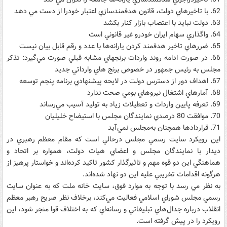
62. با تاخيرهاي دولت، قانون هدفمندسازي اعتبار خودرا از دست مي دهد
63. دولت نبايد با اعتصاب بازار کنار بکشد
64. واگذاري سهام ايران خودرو غير قانوني است
65. ضررهاي تاخير هدفمند کردن يارانه‌ها با عدد و رقم قابل بيان نيست
66. در صورت ادامه روند واردات برنجهاي مشابه قبلي صورت مي‌گيرد: تذکر
مجلس به رئيس جمهور در خصوص برنج هاي وارداتي جديد
67. اهداف دور از دسترس دولت در لايحه پيشنهادي برنامه پنجم توسعه
68. آمارهاي اشتغال نيروهاي بومي صحت ندارد
69. تعرفه پايين واردات و تعطيلات زياد به توليد آسيب مي‌رساند
70. موافقت 80 درصدي نمايندگان مجلس با استيضاح خليليان
71. قراردادها همچنان به‌مجلس نمي‌آيد
اين رويکرد سايت رسمي مجلس درحالي است که مقام معظم رهبري در
ديدار با نمايندگان مجلس و اعضاي هيات دولت، همواره بر اتحاد و
هماهنگي اين دو قوه مهم و تاثيرگذار کشور تاکيد کرده‌اند و خواستار پرهيز از
هرگونه اقدامات تخريبي عليه اين دو نهاد شده‌اند.
به نظر مي رسد با توجه به موارد فوق، سايت خانه ملت که به عنوان سايت
رسمي مجلس شوراي اسلامي فعاليت مي‌کند، برخلاف نظر صريح رهبر معظم
انقلاب درباره جدال‌هاي تبليغاتي و رسانه‌اي که به اختلاف قوا منجر شود، اين
رويکرد را در پيش گرفته است.