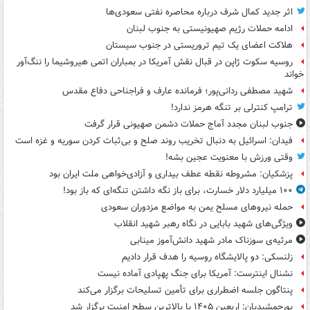
اثر جدید کمال شرف درباره محاصره نفتی سعودی‌ها
ادامه حملات رژیم صهیونیستی به جنوب لبنان
هلاکت اعضای یک تیم تروریستی در جنوب سیستان
روسیه سکوت ژاپن در قبال نقش آمریکا در بمباران اتمی هیروشیما را ننگ‌آور
خواند
شهید مصطفی ردانی‌پور؛ فرمانده عارف و فراجناحی دفاع مقدس
ترامپ کنترلی بر تنگه هرمز ندارد!
جنوب لبنان مجدد آماج حملات دشمن صهیونی قرار گرفت
فیدان: اسرائیل به دنبال تخریب روند صلح و بی‌ثبات کردن سوریه و غزه است
وقتی ورزش با معنویت عجین بشه!
پزشکیان: مشروطه نقطه عطف بیداری و آزادی‌خواهی ملت ایران بود
۱۰۰ میلیارد دلار خسارت، برای باز نگه داشتن تنگه‌ای که باز بود!
حمله نیروهای مسلح یمن به مواضع مزدوران سعودی
ویژگی‌های شهید بابایی در نگاه رهبر شهید انقلاب
مرثیه‌ی سوزناک مادر شهید دانش‌آموز مینابی
زلنسکی: دو پالایشگاه روسیه را هدف قرار دادیم
نشنال اینترست: آمریکا برای جنگ پهپادی آماده نیست
پنتاگون جلسه اضطراری برای تأمین تسلیحات برگزار می‌کند
پورجمشیدیان: اربعین ۱۴۰۵ با بالاترین سطح امنیت برگزار شد