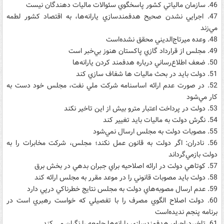
46. سازمان مالياتي کشور پاسخگوي سئوالات ماليات دهندگان نيست
47. اجرايي نشدن صحيح هدفمندسازي يارانه‌ها، به اقتصاد کشور لطمه‌
مي‌زند
48. وعده ميرتاج‌الديني محقق نشده‌است
49. مجلس از قرارداد گازي پاکستان هنوز بي‌خبر است
50. ضعف اطلاع‌رساني درباره هدفمند کردن يارانه‌ها
51. دولت بايد در بحث ماليات ها شفاف سازي کند
52. در صورت عدم ارائه اساسنامه شرکت ملي نفت، مجلس خود دست به
کار مي‌شود
53. دولت در پرداخت اعتبار مترو بيش از اين تاخير نکند
54. نگرش دولت به ماليات بايد تغيير کند
55. مصوبات دولت به مجلس ارسال نمي‌شود
56. نادران: اگر دولت به قانون عمل نکند؛ مجلس، شرکت مخابرات را به
دولت باز‌مي‌گرداند
57. کوتاهي دولت در ارائه اصلاحيه براي جبران بدهي در بخش برق
58. دولت بايد مصوبات قانوني را در موعد مقرر به مجلس ارائه کند
59. عدم ارسال مصوبه‌هاي دولت به مجلس نتايج خطرناکي درپي دارد
60. دولت اصلاح الگوي مصرف را با تفصيلي که خواست رهبري است در
برنامه‌ پنجم نديده‌است
61. تاخيردراجراي هدفمندسازي يارانه‌ها جامعه را نگران مي کند