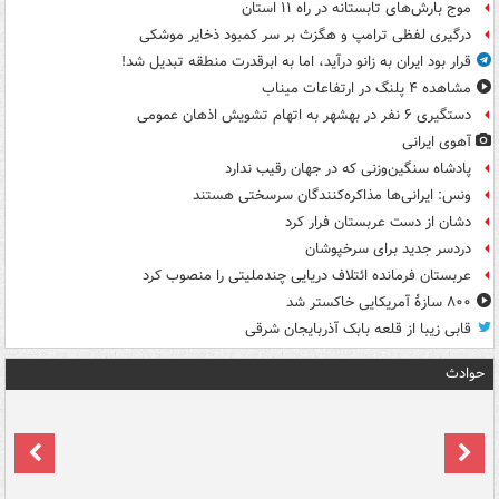
موج بارش‌های تابستانه در راه ۱۱ استان
درگیری لفظی ترامپ و هگزث بر سر کمبود ذخایر موشکی
قرار بود ایران به زانو درآید، اما به ابرقدرت منطقه تبدیل شد!
مشاهده ۴ پلنگ در ارتفاعات میناب
دستگیری ۶ نفر در بهشهر به اتهام تشویش اذهان عمومی
آهوی ایرانی
پادشاه سنگین‌وزنی که در جهان رقیب ندارد
ونس: ایرانی‌ها مذاکره‌کنندگان سرسختی هستند
دشان از دست عربستان فرار کرد
دردسر جدید برای سرخپوشان
عربستان فرمانده ائتلاف دریایی چندملیتی را منصوب کرد
۸۰۰ سازۀ آمریکایی خاکستر شد
قابی زیبا از قلعه بابک آذربایجان شرقی
حوادث