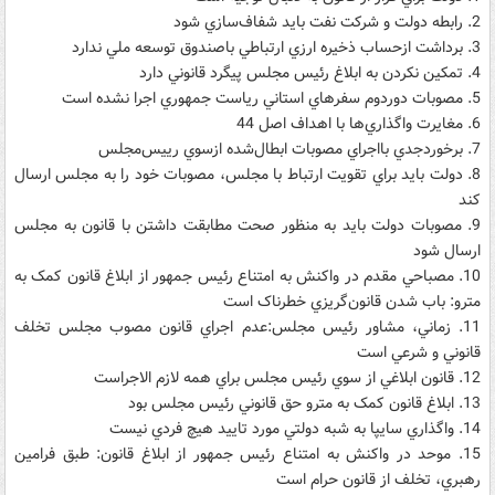
2. رابطه دولت و شرکت نفت بايد شفاف‌سازي شود
3. برداشت ازحساب ذخيره ارزي ارتباطي باصندوق توسعه ملي ندارد
4. تمکين نکردن به ابلاغ رئيس مجلس پيگرد قانوني دارد
5. مصوبات دوردوم سفرهاي استاني رياست جمهوري اجرا نشده است
6. مغايرت واگذاري‌ها با اهداف اصل 44
7. برخوردجدي بااجراي مصوبات ابطال‌شده ازسوي رييس‌مجلس
8. دولت بايد براي تقويت ارتباط با مجلس، مصوبات خود را به مجلس ارسال
کند
9. مصوبات دولت بايد به منظور صحت مطابقت داشتن با قانون به مجلس
ارسال شود
10. مصباحي مقدم در واکنش به امتناع رئيس جمهور از ابلاغ قانون کمک به
مترو: باب شدن قانون‌گريزي خطرناک است
11. زماني، مشاور رئيس مجلس:عدم اجراي قانون مصوب مجلس تخلف
قانوني و شرعي است
12. قانون ابلاغي از سوي رئيس مجلس براي همه لازم الاجراست
13. ابلاغ قانون کمک به مترو حق قانوني رئيس مجلس بود
14. واگذاري سايپا به شبه دولتي مورد تاييد هيچ فردي نيست
15. موحد در واکنش به امتناع رئيس جمهور از ابلاغ قانون: طبق فرامين
رهبري، تخلف از قانون حرام است