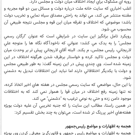
رويه اي مشکوک براي ايجاد اختلاف ميان دولت و مجلس دارد.
اغلب اخباري که سايت خانه ملت درباره دولت و مسائل بين دو قوه مجريه و
مقننه منتشر مي کند، مي تواند به راحتي مصداق سياه نمايي و تخريب دولت
باشد؛ موضوعي که اختلاف و تفرقه ميان اين قوه و مجلس نتيجه طبيعي آن
محسوب مي شود.
رويکرد تامل برانگيز اين سايت در شرايطي است که عنوان "ارگان رسمي
مجلس" را به يدک مي کشد؛ عنواني که ناخودآگاه نگاه ها را متوجه علي
لاريجاني، رئيس مجلس، م يکند. البته آقاي لاريجاني پيش تر بر وحدت ميان
دولت و مجلس تاکيد کرده و خواستار برطرف شدن هرگونه اختلاف در اين
زمينه شده است. وي چندي پيش در اين زمينه گفت: به طور طبيعي مجلس
و دولت با يکديگر اختلافاتي دارند اما نبايد اين اختلافات تبديل به دشمني
شود.
با اين حال، مواضعي که سايت رسمي مجلس در هفته هاي اخير اتخاذ کرده،
نه تنها زمينه رفع اختلاف در ميان قوا را هموار نمي کند که به اختلافات
موجود دامن زده و حتي به نوعي ترغيب به "دشمني" مي کند.
در همين راستا، مطالب اين سايت را که جنبه تخريبي آن عليه دولت بويژه
هفته‌هاي اخير پررنگ تر شده است، مي‌توان به چند بخش تقسيم کرد:
هجمه به اظهارات و مواضع رئيس‌جمهور
هجمه به اظهارات و مواضع رئيس ‌جمهور و قانون‌گريز معرفي کردن وي بويژه