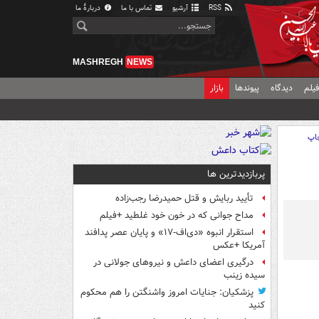
RSS
آرشیو
تماس با ما
دربارهٔ ما
MASHREGH
NEWS
یلم
دیدگاه
پیوندها
بازار
اپ
پربازدیدترین ها
تأیید ربایش و قتل حمیدرضا رجب‌زاده
مداح جوانی که در خون خود غلطید +فیلم
استقرار انبوه «دی‌اف‑۱۷» و پایان عصر پدافند
آمریکا +عکس
درگیری اعضای داعش و نیروهای جولانی در
سیده زینب
پزشکیان: جنایات امروز واشنگتن را هم محکوم
کنید