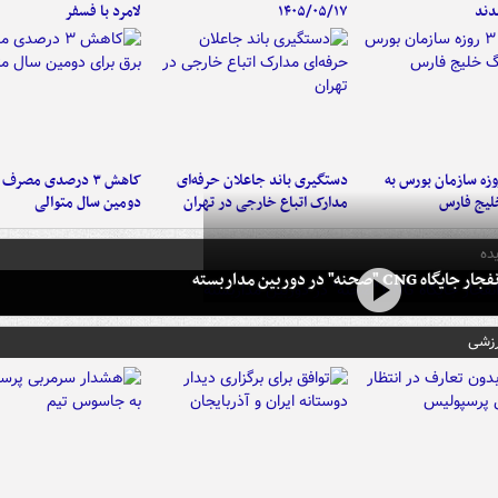
دند
۱۴۰۵/۰۵/۱۷
لامرد با فسفر
لت ۳ روزه سازمان بورس به
دستگیری باند جاعلان حرفه‌ای
کاهش ۳ درصدی مصرف
لیج فارس
مدارک اتباع خارجی در تهران
دومین سال متوالی
ده
 CNG "صحنه" در دوربین مداربسته
رزشی