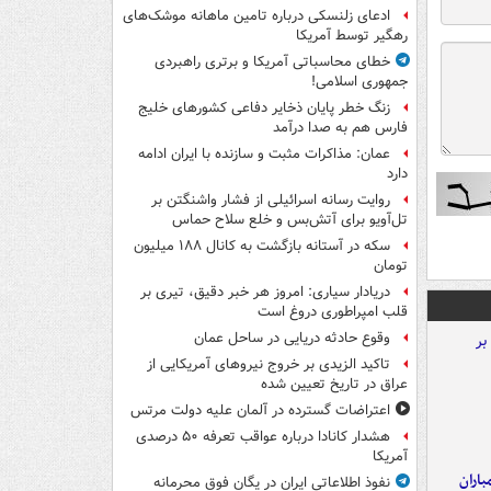
ادعای زلنسکی درباره تامین ماهانه موشک‌های
رهگیر توسط آمریکا
خطای محاسباتی آمریکا و برتری راهبردی
جمهوری اسلامی!
زنگ خطر پایان ذخایر دفاعی کشورهای خلیج
فارس هم به صدا درآمد
عمان: مذاکرات مثبت و سازنده با ایران ادامه
دارد
روایت رسانه اسرائیلی از فشار واشنگتن بر
تل‌آویو برای آتش‌بس و خلع سلاح حماس
سکه در آستانه بازگشت به کانال ۱۸۸ میلیون
تومان
دریادار سیاری: امروز هر خبر دقیق، تیری بر
قلب امپراطوری دروغ است
وقوع حادثه دریایی در ساحل عمان
تاکید الزیدی بر خروج نیروهای آمریکایی از
عراق در تاریخ تعیین شده
اعتراضات گسترده در آلمان علیه دولت مرتس
هشدار کانادا درباره عواقب تعرفه ۵۰ درصدی
آمریکا
اران
نفوذ اطلاعاتی ایران در یگان فوق محرمانه