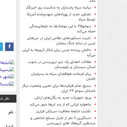
ماند
بیانیه سپاه پاسداران به مناسبت روز خبرنگار
تصاویر جدید از پهپادهای منهدم‌شده آمریکا
توسط سپاه
سوخو۳۵ با این موشک‌ها به ناوهای‌جنگی
حمله می‌کند
تثبیت دستاوردهای نظامی ایران در مرزهای
غربی در سایه جنگ رمضان
«کمانِ پرنده» چینی برای شکار کروزها به ایران
می‌آید
هلاکت اعضای یک تیم تروریستی در جنوب
استان سیستان و بلوچستان
پیام فرمانده هوافضای سپاه به بسیجیان
کاشان
بسیج تمام ظرفیت‌ها برای تعیین وضعیت دیگر
خلبانان سوخو ۲۴ ایران
ورود تجهیزات جدید به یگان‌های ارتش
نظر شم
ماهواره ایرانی که از سد ابرها عبور می‌کند
تکذیب شایعه معافیت سربازان فراری
نام
دستگیری ۸ نفر از اشرار مسلح شاخص و
مرتبطین گروهک های تروریستی
ایمیل