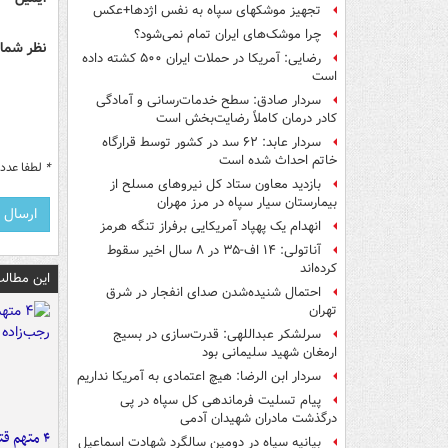
تجهیز موشکهای سپاه به نفس اژدها+عکس
چرا موشک‌های ایران تمام نمی‌شود؟
نظر شما 
رضایی: آمریکا در حملات ایران ۵۰۰ کشته داده
است
سردار صادق: سطح خدمات‌رسانی و آمادگی
کادر درمان کاملاً رضایت‌بخش است
سردار عابد: ۶۲ سد در کشور توسط قرارگاه
خاتم احداث شده است
*
لطفا عدد م
بازدید معاون ستاد کل نیروهای مسلح از
بیمارستان سیار سپاه در مرز مهران
انهدام یک پهپاد آمریکایی برفراز تنگه هرمز
آناتولی: ۱۴ اف-۳۵ در ۸ سال اخیر سقوط
کرده‌اند
این مطالب
احتمال شنیده‌شدن صدای انفجار در شرق
تهران
سرلشکر عبداللهی: قدرت‌سازی در بسیج
ارمغان شهید سلیمانی بود
سردار ابن الرضا: هیچ اعتمادی به آمریکا نداریم
پیام تسلیت فرماندهی کل سپاه در پی
درگذشت مادران شهیدان آدمی
۴ متهم ق
بیانیه سپاه در دومین سالگرد شهادت اسماعیل