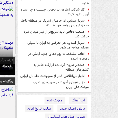
دستگیر ش
هنیه
کار شرکت آمازون در بحرین چیست و چرا سپاه
آن را نابود کرد؟
سردار سنایی‌راد: حامیان آمریکا در منطقه ناچار
به بازنگری در روابط خود هستند
صنعت دفاعی باید سریع‌تر از نیاز میدان نبرد
حرکت کند
مه
سردار اسدی: هر تعرضی به ایران با سیلی
هلدینگ خ
محکم مواجه می‌شود
اعلام مشخصات پهپادهای جدید ارتش در
روزهای آینده
فیلم برگزی
هشدار صریح فرمانده قرارگاه خاتم‌ به
لحظه انفجار جایگاه
کشورهای منطقه
اظهار بی‌اطلاعی قطر از سرنوشت خلبانان ایرانی
برگزیده و
دژ راهبردی آمریکا در سوریه زیر ضرب
موشک‌های ایران
آپ آهنگ
موزیک شاه
دانلود آهنگ جدید
سایت تاریخ ایران
بهترین هتل های استانبول