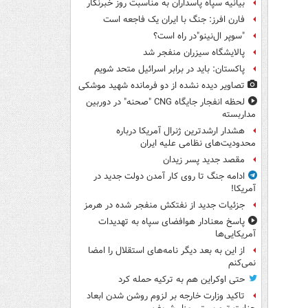
بیانیه سپاه پاسداران به مناسبت روز خبرنگار
فارن افرز: جنگ با ایران یک فاجعه است
"سوپر ال‌نینو"در راه است؟
پالایشگاه سیزران منفجر شد
پاکستان: باید در برابر اسرائیل متحد شویم
تصاویر دیده‌ نشده از دو فرمانده شهید موشکی
لحظه انفجار جایگاه CNG "صحنه" در دوربین
مداربسته
هشدار ارشدترین ژنرال آمریکا درباره
محدودیت‌های نظامی علیه ایران
مقصد جدید پسر زیدان
ادامه جنگ تا روی کار آمدن دولت جدید در
آمریکا!
جزئیات جدید از نفتکش منفجر شده در هرمز
پاسخ معنادار هوافضای سپاه به تهدیدات
آمریکایی‌ها
از این به بعد دیگر نامه‌های استقلال را امضا
نمی‌کنم
حتی اوکراین هم به ترکیه حمله کرد
تاکید وزارت خارجه بر لزوم روشن شدن ابعاد