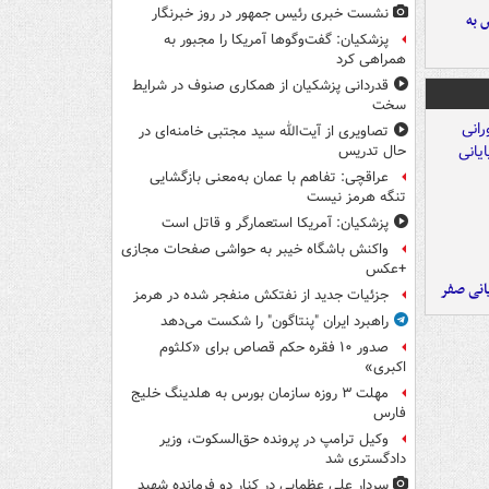
نشست خبری رئیس جمهور در روز خبرنگار
 به
پزشکیان: گفت‌وگوها آمریکا را مجبور به
همراهی کرد
قدردانی پزشکیان از همکاری صنوف در شرایط
سخت
تصاویری از آیت‌الله سید مجتبی خامنه‌ای در
حال تدریس
عراقچی: تفاهم با عمان به‌معنی بازگشایی
تنگه هرمز نیست
پزشکیان: آمریکا استعمارگر و قاتل است
واکنش باشگاه خیبر به حواشی صفحات مجازی
+عکس
یانی صفر
جزئیات جدید از نفتکش منفجر شده در هرمز
راهبرد ایران "پنتاگون" را شکست می‌دهد
صدور ۱۰ فقره حکم قصاص برای «کلثوم
اکبری»
مهلت ۳ روزه سازمان بورس به هلدینگ خلیج
فارس
وکیل ترامپ در پرونده حق‌السکوت، وزیر
دادگستری شد
سردار علی عظمایی در کنار دو فرمانده شهید