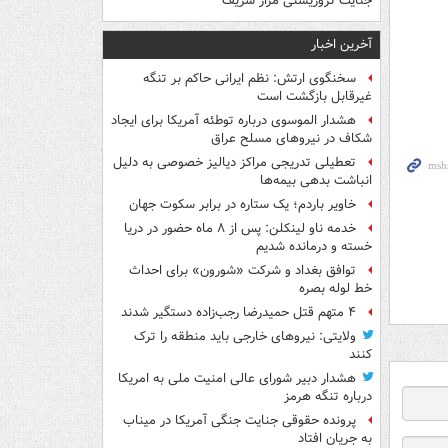
جنایت تروریستی مزار شریف
آخرین اخبار
سخنگوی ارتش: نظم ایرانی حاکم بر تنگه
غیرقابل بازگشت است
هشدار الموسوی درباره توطئه آمریکا برای ایجاد
شکاف در نیروهای مسلح عراق
تعطیلی تدریجی مراکز دیالیز خصوصی به دلیل
انباشت بدهی بیمه‌ها
خاویر باردم؛ یک ستاره در برابر سکوت جهان
خدمه ناو لینکلن: پس از ۸ ماه حضور در دریا
خسته و درمانده‌ شدیم
توافق بغداد و شرکت «شورون» برای احداث
خط لوله بصره
۴ متهم قتل حمیدرضا رجب‌زاده دستگیر شدند
ولایتی: نیروهای خارجی باید منطقه را ترک
کنند
هشدار دبیر شورای عالی امنیت ملی به امریکا
درباره تنگه هرمز
پرونده حقوقی جنایت جنگی آمریکا در میناب
به جریان افتاد