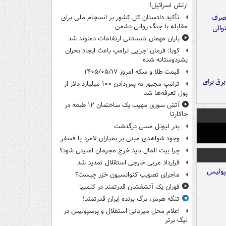
ارتش اسرائیل!
تأکید دادستان کل کشور بر انسجام ملی برای
مقابله با جنگ روانی دشمن
باران مهمان تابستانی ارتفاعات دماوند شد
کوبا: فرمان اجرایی ترامپ باعث ایجاد بحران
بشردوستانه شده
قیمت طلا و سکه امروز ۱۴۰۵/۰۵/۱۷
 برق برای
ترامپ مجبور به پس‌دادن ۱۰۰ میلیارد دلار از
پول تعرفه‌ها شد
آتش سوزی مهیب یک ساختمان ۱۲ طبقه در
جاکارتا
پدر لیونل مسی درگذشت
وجود شواهدی مبنی بر بمباران لامرد با فسفر
چرا بیت المال باید خرج مجرمان امنیتی شود؟
قرارداد مربی خارجی استقلال تمدید شد
ماجرای تصویب کنوانسیون خزر چیست؟
فوران یک آتشفشان قدرتمند در کلمبیا
تنگه هرمز، برگ برنده ایران قدرتمند!
اعلام محل میزبانی استقلال و پرسپولیس در
لیگ برتر