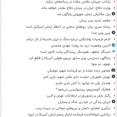
بازتاب «پیمان دفاعی مکه» در رسانه‌های ترکیه
وزارت دفاع: ایران در میدان دفاع مقتدر خواهد ماند
بیل مکانیکی ارتش صهیونی واژگون شد
مقصد جدید پسر زیدان
رسانه عبری زبان: روزهای سختی در انتظار ارتش اسرائیل است
چین ونیز شد!
کدام فرضیات واشنگتن درباره جنگ با ایران اشتباه از کار درآمد
آخرین وضعیت نبرد به روایت مهدی محمدی
خبرنگار متعهد، هم‌سنگر رزمندگان پشت لانچر است
پنتاگون دسترسی وزیر سابق نیروی هوایی آمریکا را قطع کرد
نقطه، ته خط!
تصاویر دیده‌ نشده از دو فرمانده شهید موشکی
مهران غفوریان: دوست دارم نقش شهید بازی کنم
هشدار پکن به توکیو: با آتش بازی نکنید
هافبک آلومینیوم، پرسپولیسی می‌شود؟
رگبار باران و رعدوبرق در ارتفاعات تهران و البرز
جریان زندگی در غزه زیر جنگ و بمباران
درگیری اعضای داعش و نیروهای جولانی در سیده زینب
برکناری شوکه‌کننده فرمانده لشکر پنجم ارتش آمریکا در اروپا