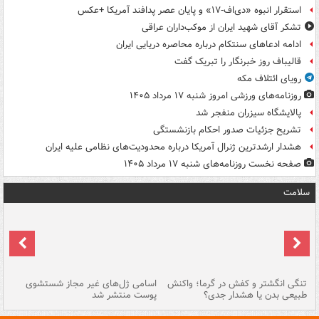
استقرار انبوه «دی‌اف‑۱۷» و پایان عصر پدافند آمریکا +عکس
تشکر آقای شهید ایران از موکب‌داران عراقی
ادامه ادعاهای سنتکام درباره محاصره دریایی ایران
قالیباف روز خبرنگار را تبریک گفت
رویای ائتلاف مکه
روزنامه‌های ورزشی امروز ‌شنبه ۱۷ مرداد ۱۴۰۵
پالایشگاه سیزران منفجر شد
تشریح جزئیات صدور احکام بازنشستگی
هشدار ارشدترین ژنرال آمریکا درباره محدودیت‌های نظامی علیه ایران
صفحه نخست روزنامه‌های شنبه ۱۷ مرداد ۱۴۰۵
سلامت
تنگی انگشتر و کفش در گرما؛ واکنش
اسامی ژل‌های غیر مجاز شستشوی
مر
طبیعی بدن یا هشدار جدی؟
پوست منتشر شد