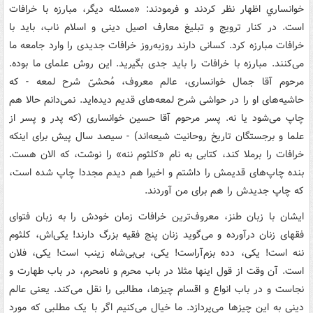
خوانساري اظهار نظر کردند و فرمودند: «مسئله ديگر، مبارزه‌ با خرافات
است. در کنار ترويج و تبليغ معارف اصيل دينى و اسلام ناب، بايد با
خرافات مبارزه کرد. کسانى دارند روزبه‌روز خرافات جديدى را وارد جامعه‌ ما
مى‌کنند. مبارزه با خرافات را بايد جدى بگيريد. اين روش علماى ما بوده.
مرحوم آقا جمال خوانسارى، عالم معروف، مُحشىّ شرح لمعه - که
حاشيه‌هاى او را در حواشى شرح لمعه‌هاى قديم ديده‌ايد. نمى‌دانم حالا هم
چاپ مى‌شود يا نه. پسر مرحوم آقا حسين خوانسارى (که پدر و پسر از
علما و برجستگان تاريخ روحانيت شيعه‌اند) - سيصد سال پيش براى اينکه
خرافات را برملا کند، کتابى به نام «کلثوم ننه» را نوشت، که الان هست.
بنده چاپ‌هاى قديمش را داشتم و اخيرا هم ديدم مجددا چاپ شده است،
که چاپ جديدش را هم براى من آوردند.
ايشان با زبان طنز، معروف‌ترين خرافات زمان خودش را به زبان فتواى
فقهاى زنان درآورده و مى‌گويد زنان پنج فقيه بزرگ دارند! يکى‌اش، کلثوم
ننه است! يکى، دده بزم‌آراست! يکى، بى‌بى‌شاه زينب است! يکى، فلان
است. آن وقت از قول اينها مثلا در باب محرم و نامحرم، در باب طهارت و
نجاست و در باب انواع و اقسام چيزها، مطالبى را نقل مى‌کند. يعنى عالم
دينى به اين چيزها مى‌پردازد. ما خيال مى‌کنيم اگر با يک مطلبى که مورد