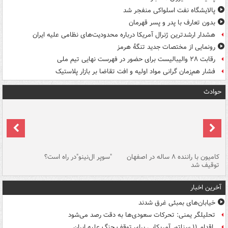
پالایشگاه نفت اسلواکی منفجر شد
بدون تعارف با پدر و پسر قهرمان
هشدار ارشدترین ژنرال آمریکا درباره محدودیت‌های نظامی علیه ایران
رونمایی از مختصات جدید تنگۀ هرمز
رقابت ۲۸ والیبالیست برای حضور در فهرست نهایی تیم ملی
فشار هم‌زمان گرانی مواد اولیه و افت تقاضا بر بازار پلاستیک
حوادث
۱ خودرو با ۱۹
کامیون با راننده ۸ ساله در اصفهان
"سوپر ال‌نینو"در راه است؟
رگ
توقیف شد
ته
آخرین اخبار
خیابان‌های بمبئی غرق شدند
تحلیلگر یمنی: تحرکات سعودی‌ها به دقت رصد می‌شود
اقدام ۱۱ سناتور آمریکایی برای توقف جنگ علیه ایران