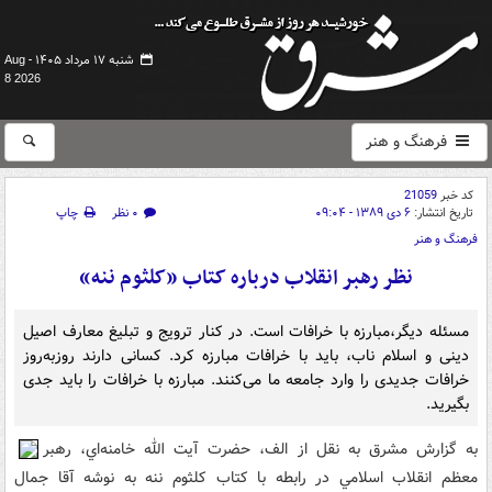
شنبه ۱۷ مرداد ۱۴۰۵ -
Aug
8 2026
فرهنگ و هنر
کد خبر
21059
تاریخ انتشار:
۶ دی ۱۳۸۹ - ۰۹:۰۴
۰ نظر
چاپ
فرهنگ و هنر
نظر رهبر انقلاب درباره کتاب «کلثوم ننه»
مسئله ديگر،مبارزه‌ با خرافات است. در کنار ترويج و تبليغ معارف اصيل
دينى و اسلام ناب، بايد با خرافات مبارزه کرد. کسانى دارند روزبه‌روز
خرافات جديدى را وارد جامعه‌ ما مى‌کنند. مبارزه با خرافات را بايد جدى
بگيريد.
به گزارش مشرق به نقل از الف، حضرت آيت الله خامنه‌اي،‌ رهبر
معظم انقلاب اسلامي در رابطه با کتاب کلثوم ننه به نوشه آقا جمال