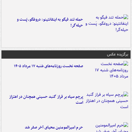
حمله تند فیگو به اینفانتینو: دروغگو، پَست‌ و
حیله‌گر!
برگزیده عکس
صفحه نخست روزنامه‌های شنبه ۱۷ مرداد ۱۴۰۵
پرچم سیاه بر فراز گنبد حسینی همچنان در اهتزاز
است
حرم امیرالمومنین محیای آخر صفر شد