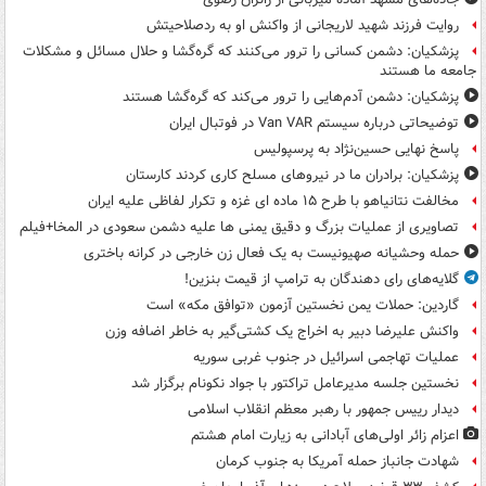
روایت فرزند شهید لاریجانی از واکنش او به ردصلاحیتش
پزشکیان: دشمن کسانی را ترور می‌کنند که گره‌گشا و حلال مسائل و مشکلات
جامعه ما هستند
پزشکیان: دشمن آدم‌هایی را ترور می‌کند که گره‌گشا هستند
توضیحاتی درباره سیستم Van VAR در فوتبال ایران
پاسخ نهایی حسین‌نژاد به پرسپولیس
پزشکیان: برادران ما در نیروهای مسلح کاری کردند کارستان
مخالفت نتانیاهو با طرح ۱۵ ماده ای غزه و تکرار لفاظی علیه ایران
تصاویری از عملیات بزرگ و دقیق یمنی ها علیه دشمن سعودی در المخا+فیلم
حمله وحشیانه صهیونیست به یک فعال زن خارجی در کرانه باختری
گلایه‌های رای دهندگان به ترامپ از قیمت بنزین!
گاردین: حملات یمن نخستین آزمون «توافق مکه» است
واکنش علیرضا دبیر به اخراج یک کشتی‌گیر به خاطر اضافه وزن
عملیات تهاجمی اسرائیل در جنوب غربی سوریه
نخستین جلسه مدیرعامل تراکتور با جواد نکونام برگزار شد
دیدار رییس جمهور با رهبر معظم انقلاب اسلامی
اعزام زائر اولی‌های آبادانی به زیارت امام هشتم
شهادت جانباز حمله آمریکا به جنوب کرمان