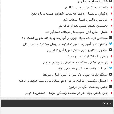
شکار تمساح در مالزی
پشت پرده تغییر سرمربی تراکتور
واکنش عربستان و قطر به بیانیه شورای امنیت درباره یمن
مرد سال والیبال آسیا انتخاب شد
نخستین تصویر مسی بعد از مرگ پدر
عامل اصلی قتل حمیدرضا رجب‌زاده دستگیر شد
سرکشی فرمانده سپاه تهران از گردان‌های پدافند هوایی لشکر ۲۷
واکنش کنایه‌آمیز به عضویت ترکیه در پیمان مشترک با عربستان
عراقچی: اکنون هیچ مذاکره‌ای با آمریکا نداریم
رویای اف-۳۵ ترکیه در بن‌بست
راز عبور مخفی جنگنده‌های ایرانی از چشم دشمن
آمریکا نتوانست؛ دیگران هم نمی توانند
سرنگون‌کردن پهپاد اوکراینی با آتش رگبار روس‌ها
احتمال شکست اردوغان در دور دوم انتخابات ریاست جمهوری ترکیه
جشن برداشت انگور در ترشیز
جان باختن چهار نفر در سانحه رانندگی مراغه - هشترود+ فیلم
حوادث