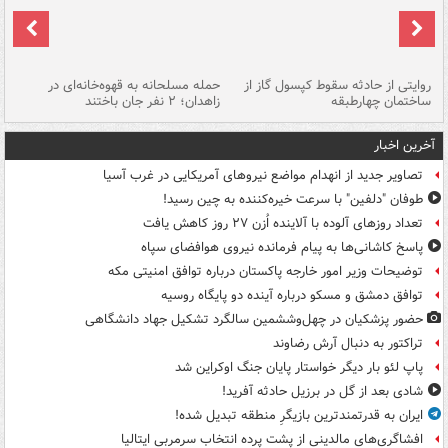
روایتی از حادثه سقوط کپسول گاز از
حمله مسلحانه به قهوه‌خانه‌ای در
عا
ساختمان چهارطبقه
زاهدان؛ ۲ نفر جان باختند
دس
آخرین اخبار
تصاویر جدید از انهدام مواضع نیروهای آمریکایی در غرب آسیا
طوفان "دلفین" با سرعت خیره‌کننده به چین رسید!
تعداد روزهای آلوده با آلاینده اُزن ۲۷ روز کاهش یافت
پاسخ کاشانی‌ها به پیام فرمانده نیروی هوافضای سپاه
توضیحات وزیر امور خارجه پاکستان درباره توافق امنیتی مکه
توافق دمشق و مسکو درباره آینده دو پایگاه روسیه
حضور پزشکیان در چهل‌وششمین سالگرد تشکیل جهاد دانشگاهی
تراکتور به دنبال آرش رضاوند
پاپ لئو بار دیگر خواستار پایان جنگ اوکراین شد
شادی بعد از گل در برزیل حادثه آفرید!
ایران به قدرتمندترین بازیگرِ منطقه تبدیل شده!
افشاگری‌های مالدینی از پشت پرده انتخاب سرمربی ایتالیا