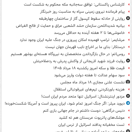
کارشناس پاکستانی: توافق سه‌جانبه مکه محکوم به شکست است
پیام فرمانده نیروی زمینی سپاه به مناسبت روز خبرنگار
روایتی از حادثه سقوط کپسول گاز از ساختمان چهارطبقه
بیانیه شدیداللحن سازمان حشد الشعبی عراق و حمایت از فالح الفیاض
خاموشی‌ها تا ۲ هفته آینده به حداقل می‌رسد
مرشایمر: ترامپ فهمیده امکان پیروزی در جنگ علیه ایران وجود ندارد
درستکار: بنای ما بر اخراج نایب قهرمان جهان نیست
روس‌اتم: در حال بازگرداندن متخصصان به نیروگاه هسته‌ای بوشهر هستیم
روایت فرزند شهید لاریجانی از واکنش پدرش به ردصلاحیتش
قیمت طلا و سکه امروز یکشنبه ۱۸ مرداد ۱۴۰۵
سود سهام عدالت تا هفته دولت واریز می‌شود
نشست علنی مجازی ۱۸ مرداد ماه مجلس
هزینه باورنکردنی تیم‌های غیرفوتبالی استقلال
مزدور اینترنشنال: اسرائیل تنها متحد مردم ایران است!
دیوید میلر: اگر جنگ امروز تمام شود، ایران پیروز است و آمریکا شکست‌خورده!
دنیس درگاهی: دوست داشتم در جام جهانی بازی کنم
موشک‌های پاتریوت عربستان هم ته‌ کشید
تست مخفیانه پدافند اسرائیل از ترس ایران
جاده‌های مشهد آماده میزبانی از زائران رضوی