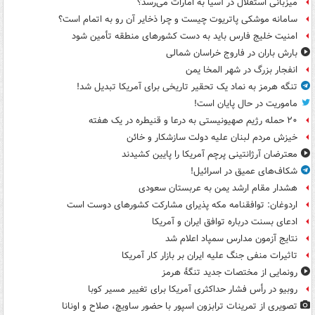
میزبانی استقلال در آسیا به امارات می‌رسد؟
سامانه موشکی پاتریوت چیست و چرا ذخایر آن رو به اتمام است؟
امنیت خلیج فارس باید به دست کشورهای منطقه تأمین شود
بارش باران در فاروج خراسان شمالی
انفجار بزرگ در شهر المخا یمن
تنگه هرمز به نماد یک تحقیر تاریخی برای آمریکا تبدیل شد!
ماموریت در حال پایان است!
۲۰ حمله رژیم صهیونیستی به درعا و قنیطره در یک هفته
خیزش مردم لبنان علیه دولت سازشکار و خائن
معترضان آرژانتینی پرچم آمریکا را پایین کشیدند
شکاف‌های عمیق در اسرائیل!
هشدار مقام ارشد یمن به عربستان سعودی
اردوغان: توافقنامه مکه پذیرای مشارکت کشورهای دوست است
ادعای بسنت درباره توافق ایران و آمریکا
نتایج آزمون مدارس سمپاد اعلام شد
تاثیرات منفی جنگ علیه ایران بر بازار کار آمریکا
رونمایی از مختصات جدید تنگۀ هرمز
روبیو در رأس فشار حداکثری آمریکا برای تغییر مسیر کوبا
تصویری از تمرینات ترابزون اسپور با حضور ساویچ، صلاح و اونانا