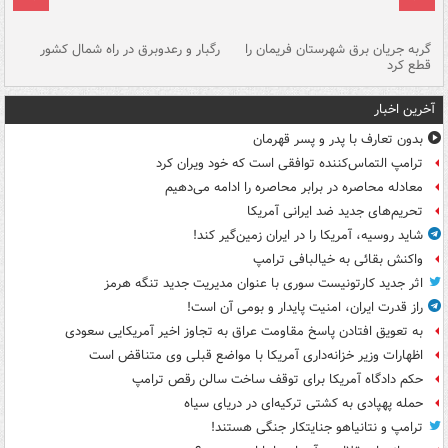
گربه جریان برق شهرستان فریمان را
رگبار و رعدوبرق در راه شمال کشور
قطع کرد
گذ
آخرین اخبار
بدون تعارف با پدر و پسر قهرمان
ترامپ التماس‌کننده توافقی است که خود ویران کرد
معادله محاصره در برابر محاصره را ادامه می‌دهیم
تحریم‌های جدید ضد ایرانی آمریکا
شاید روسیه، آمریکا را در ایران زمین‌گیر کند!
واکنش بقائی به خیالبافی ترامپ
اثر جدید کارتونیست سوری با عنوان مدیریت جدید تنگه هرمز
راز قدرت ایران، امنیت پایدار و بومی آن است!
به تعویق افتادن پاسخ مقاومت عراق به تجاوز اخیر آمریکایی سعودی
اظهارات وزیر خزانه‌داری آمریکا با مواضع قبلی وی متناقض است
حکم دادگاه آمریکا برای توقف ساخت سالن رقص ترامپ
حمله پهپادی به کشتی ترکیه‌ای در دریای سیاه
ترامپ و نتانیاهو جنایتکار جنگی هستند!