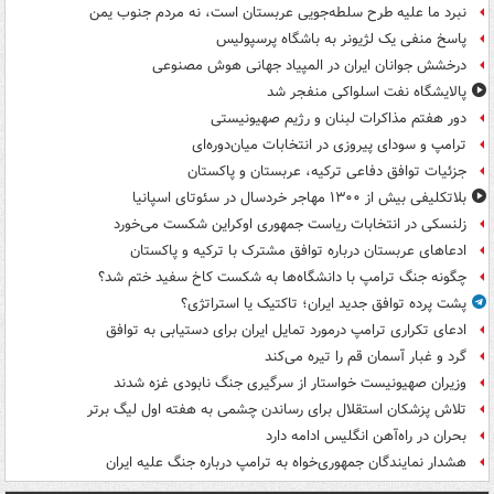
نبرد ما علیه طرح سلطه‌جویی عربستان است، نه مردم جنوب یمن
پاسخ منفی یک لژیونر به باشگاه پرسپولیس
درخشش جوانان ایران در المپیاد جهانی هوش مصنوعی
پالایشگاه نفت اسلواکی منفجر شد
دور هفتم مذاکرات لبنان و رژیم صهیونیستی
ترامپ و سودای پیروزی در انتخابات میان‌دوره‌ای
جزئیات توافق دفاعی ترکیه، عربستان و پاکستان
بلاتکلیفی بیش از ۱۳۰۰ مهاجر خردسال در سئوتای اسپانیا
زلنسکی در انتخابات ریاست جمهوری اوکراین شکست می‌خورد
ادعاهای عربستان درباره توافق مشترک با ترکیه و پاکستان
چگونه جنگ ترامپ با دانشگاه‌ها به شکست کاخ سفید ختم شد؟
پشت پرده توافق جدید ایران؛ تاکتیک یا استراتژی؟
ادعای تکراری ترامپ درمورد تمایل ایران برای دستیابی به توافق
گرد و غبار آسمان قم را تیره می‌کند
وزیران صهیونیست خواستار از سرگیری جنگ نابودی غزه شدند
تلاش پزشکان استقلال برای رساندن چشمی به هفته اول لیگ برتر
بحران در راه‌آهن انگلیس ادامه دارد
هشدار نمایندگان جمهوری‌خواه به ترامپ درباره جنگ علیه ایران