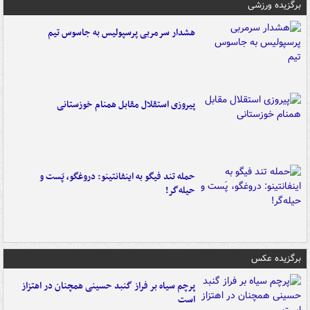
برگزیده ورزشی
هشدار سرمربی پرسپولیس به جاسوس تیم
پیروزی استقلال مقابل همنام خوزستانی
حمله تند فیگو به اینفانتینو: دروغگو، پَست‌ و
حیله‌گر!
برگزیده عکس
پرچم سیاه بر فراز گنبد حسینی همچنان در اهتزاز
است